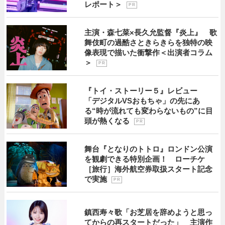
レポート＞
P R
主演・森七菜×長久允監督『炎上』 歌
舞伎町の過酷さときらきらを独特の映
像表現で描いた衝撃作＜出演者コラム
＞
P R
『トイ・ストーリー５』レビュー
「デジタルVSおもちゃ」の先にあ
る“時が流れても変わらないもの”に目
頭が熱くなる
P R
舞台『となりのトトロ』ロンドン公演
を観劇できる特別企画！ ローチケ
［旅行］海外航空券取扱スタート記念
で実施
P R
鎮西寿々歌「お芝居を辞めようと思っ
てからの再スタートだった」 主演作