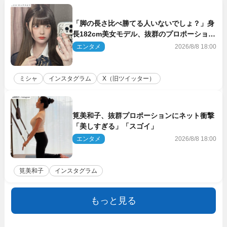
「脚の長さ比べ勝てる人いないでしょ？」身
長182cm美女モデル、抜群のプロポーション
にネット衝撃
エンタメ
2026/8/8 18:00
ミシャ
インスタグラム
X（旧ツイッター）
筧美和子、抜群プロポーションにネット衝撃
「美しすぎる」「スゴイ」
エンタメ
2026/8/8 18:00
筧美和子
インスタグラム
もっと見る