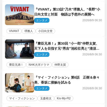
『VIVANT』第13話“乃木”堺雅人、“長野”小
日向文世と対面 物語は予想外の展開へ
エンタメ
2026/8/9 06:30
VIVANT
堺雅人
小日向文世
『豊臣兄弟！』第30回 “小一郎”仲野太賀、
天下人を目指す兄“秀吉”池松壮亮と“清須会
議”へ
エンタメ
2026/8/9 06:30
豊臣兄弟！
NHK大河ドラマ
仲野太賀
『マイ・フィクション』第6話 正樹＆奈々
美、香坂に接触を試みる
エンタメ
2026/8/9 06:30
マイ・フィクション
玉森裕太
Kis‐My‐Ft2