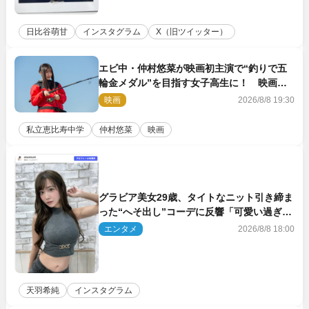
日比谷萌甘
インスタグラム
X（旧ツイッター）
エビ中・仲村悠菜が映画初主演で“釣りで五
輪金メダル”を目指す女子高生に！ 映画
『つりこまち』今秋公開
映画
2026/8/8 19:30
私立恵比寿中学
仲村悠菜
映画
グラビア美女29歳、タイトなニット引き締ま
った“へそ出し”コーデに反響「可愛い過ぎ
る」
エンタメ
2026/8/8 18:00
天羽希純
インスタグラム