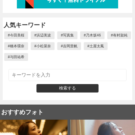
人気キーワード
#
今田美桜
#
浜辺美波
#
写真集
#
乃木坂46
#
有村架純
#
橋本環奈
#
小松菜奈
#
吉岡里帆
#
土屋太鳳
#
与田祐希
検索する
おすすめフォト