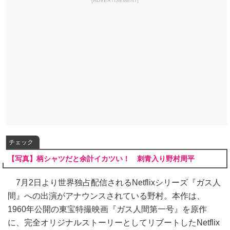
[ADVERTISEMENT]
チェック
【写真】柄シャツだと余計イカツい！ 刺青入り野村周平
7月2日より世界独占配信されるNetflixシリーズ『ガス人
間』への出演がアナウンスされている野村。本作は、
1960年公開の東宝特撮映画『ガス人間第一号』を原作
に、完全オリジナルストーリーとしてリブートしたNetflix