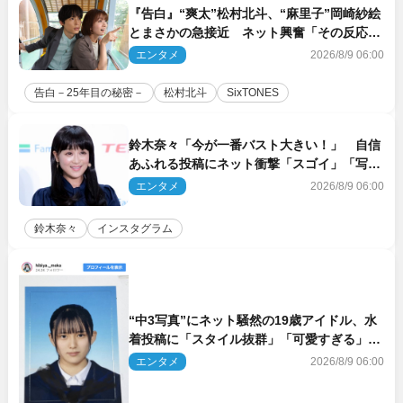
『告白』“爽太”松村北斗、“麻里子”岡崎紗絵
とまさかの急接近 ネット興奮「その反応
は」「いいの!?」（ネタバレあり）
エンタメ
2026/8/9 06:00
告白－25年目の秘密－
松村北斗
SixTONES
鈴木奈々「今が一番バスト大きい！」 自信
あふれる投稿にネット衝撃「スゴイ」「写真
集を出して欲しい」
エンタメ
2026/8/9 06:00
鈴木奈々
インスタグラム
“中3写真”にネット騒然の19歳アイドル、水
着投稿に「スタイル抜群」「可愛すぎる」と
絶賛の声
エンタメ
2026/8/9 06:00