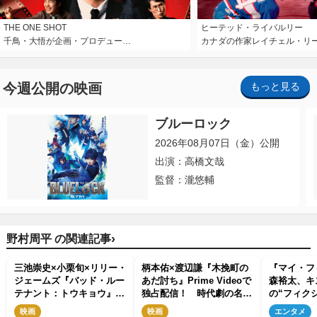
THE ONE SHOT
ヒーテッド・ライバルリー
千鳥・大悟が企画・プロデュー…
カナダの作家レイチェル・リ
今週公開の映画
もっと見る
ブルーロック
2026年08月07日（金）公開
出演：高橋文哉
監督：瀧悠輔
›
野村周平 の関連記事
三池崇史×小栗旬×リリー・
柄本佑×渡辺謙『木挽町の
『マイ・フ
ジェームズ『バッド・ルー
あだ討ち』Prime Videoで
森裕太、キ
テナント：トウキョウ』ト
独占配信！ 時代劇の名
の“フィク
ロント国際映画祭出品へ
手・源孝志が贈る江戸ミス
実話を明か
映画
映画
エンタメ