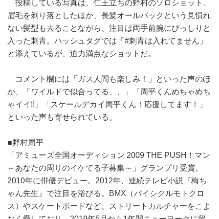
投稿している写真は、仁王立ちの野村のソロショット。
眉毛を剃り落としたほか、長髪オールバックという見慣れ
ない髪型も去ることながら、注目は両手前腕にびっしりと
入った刺青。ハッシュタグでは「#刺青は入れてません」
と添えているが、迫力満点なショットだ。
コメント欄には「ガス人間も楽しみ！」といった声のほ
か、「ワイルドで似合ってる、、」「周平くんめちゃめち
ゃイイ!!」「スケールデカイ周平くん！応援してます！」
といった声も寄せられている。
■野村周平
「アミューズ全国オーディション 2009 THE PUSH！マン
～あなたの周りのイケてる子募集～」グランプリ受賞。
2010年に俳優デビュー。2012年、連続テレビ小説『梅ち
ゃん先生』で注目を浴びる。BMX（バイシクルモトクロ
ス）やスケートボードなど、ストリートカルチャーをこよ
なく愛しており、2019年5月から1年間ニューヨークに留