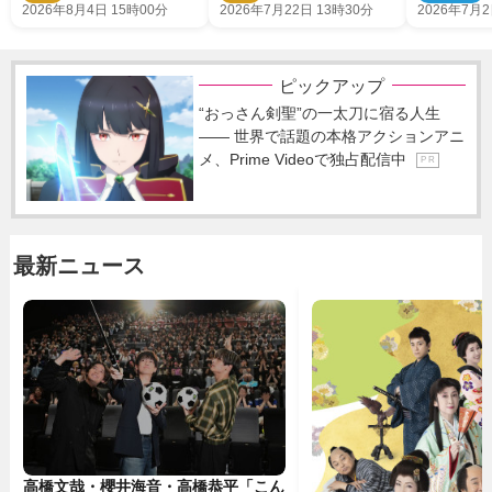
特報解禁
テリー
2026年8月4日 15時00分
2026年7月22日 13時30分
2026年7月2
ピックアップ
“おっさん剣聖”の一太刀に宿る人生
―― 世界で話題の本格アクションアニ
メ、Prime Videoで独占配信中
P R
最新ニュース
高橋文哉・櫻井海音・高橋恭平「こん