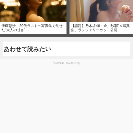
伊藤彩沙、20代ラストの写真集で見せ
【話題】乃木坂46・金川紗耶1st写真
た“大人の甘さ”
集、ランジェリーカット公開！
あわせて読みたい
[ADVERTISEMENT]