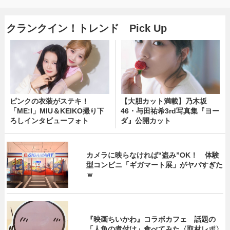
クランクイン！トレンド Pick Up
ピンクの衣装がステキ！
【大胆カット満載】乃木坂
「ME:I」MIU＆KEIKO撮り下
46・与田祐希3rd写真集『ヨー
ろしインタビューフォト
ダ』公開カット
カメラに映らなければ“盗み”OK！ 体験
型コンビニ「ギガマート展」がヤバすぎた
ｗ
『映画ちいかわ』コラボカフェ 話題の
「人魚の煮付け」食べてみた〈取材レポ〉