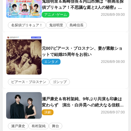
鬼頭明里＆島崎信長＆内山昂輝は『映画名探
偵プリキュア！不思議な庭と2人の秘密』ゲ
スト声優に決定
アニメ･ゲーム
2026/8/9 09:00
名探偵プリキュア！
鬼頭明里
島崎信長
元007ピアース・ブロスナン、妻が素敵ショ
ットで結婚25周年をお祝い
エンタメ
2026/8/9 08:00
ピアース・ブロスナン
ゴシップ
瀬戸康史＆有村架純、9年ぶり共演も印象は
変わらず 演出・白井晃への絶大なる信頼を
胸に舞台『キュー』に挑む
演劇
2026/8/9 07:00
瀬戸康史
有村架純
舞台