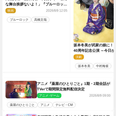
な舞台挨拶ないよ！」『ブルーロッ
ク』自由すぎるイベントレポート
映画
2026/8/9 12:05
ブルーロック
高橋文哉
坂本冬美が武家の娘に！
40周年記念公演 ～今日
～』メインビジュアル公
演劇
2
坂本冬美
中村梅雀
アニメ『薬屋のひとりごと』1期・2期全話が
TVerで期間限定無料配信決定
アニメ･ゲーム
2026/8/9 09:00
薬屋のひとりごと
アニメ
テレビ・CM