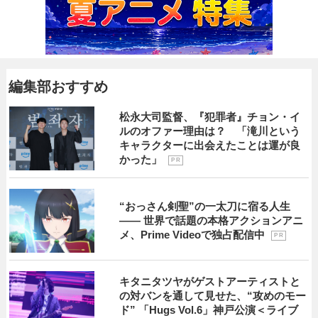
編集部おすすめ
松永大司監督、『犯罪者』チョン・イ
ルのオファー理由は？ 「滝川という
キャラクターに出会えたことは運が良
かった」
P R
“おっさん剣聖”の一太刀に宿る人生
―― 世界で話題の本格アクションアニ
メ、Prime Videoで独占配信中
P R
キタニタツヤがゲストアーティストと
の対バンを通して見せた、“攻めのモー
ド” 「Hugs Vol.6」神戸公演＜ライブ