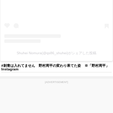
Shuhei Nomura(@qs86_shuhei)がシェアした投稿
#刺青は入れてません 野村周平の変わり果てた姿 ※「野村周平」
Instagram
[ADVERTISEMENT]