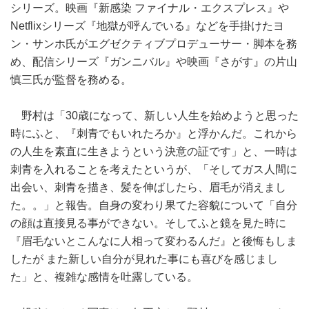
シリーズ。映画『新感染 ファイナル・エクスプレス』や
Netflixシリーズ『地獄が呼んでいる』などを手掛けたヨ
ン・サンホ氏がエグゼクティブプロデューサー・脚本を務
め、配信シリーズ『ガンニバル』や映画『さがす』の片山
慎三氏が監督を務める。
野村は「30歳になって、新しい人生を始めようと思った
時にふと、『刺青でもいれたろか』と浮かんだ。これから
の人生を素直に生きようという決意の証です」と、一時は
刺青を入れることを考えたというが、「そしてガス人間に
出会い、刺青を描き、髪を伸ばしたら、眉毛が消えまし
た。。」と報告。自身の変わり果てた容貌について「自分
の顔は直接見る事ができない。そしてふと鏡を見た時に
『眉毛ないとこんなに人相って変わるんだ』と後悔もしま
したが また新しい自分が見れた事にも喜びを感じまし
た」と、複雑な感情を吐露している。