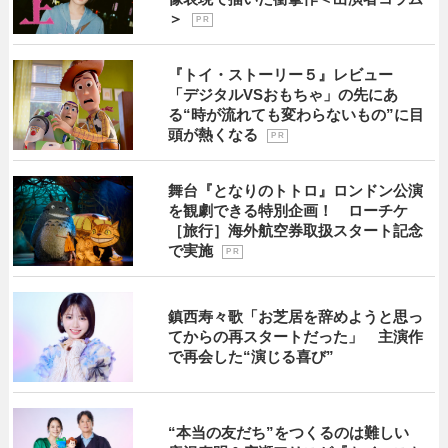
＞
P R
『トイ・ストーリー５』レビュー
「デジタルVSおもちゃ」の先にあ
る“時が流れても変わらないもの”に目
頭が熱くなる
P R
舞台『となりのトトロ』ロンドン公演
を観劇できる特別企画！ ローチケ
［旅行］海外航空券取扱スタート記念
で実施
P R
鎮西寿々歌「お芝居を辞めようと思っ
てからの再スタートだった」 主演作
で再会した“演じる喜び”
“本当の友だち”をつくるのは難しい