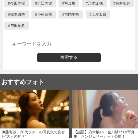
#
今田美桜
#
浜辺美波
#
写真集
#
乃木坂46
#
有村架純
#
橋本環奈
#
小松菜奈
#
吉岡里帆
#
土屋太鳳
#
与田祐希
検索する
おすすめフォト
伊藤彩沙、20代ラストの写真集で見せ
【話題】乃木坂46・金川紗耶1st写真
た“大人の甘さ”
集、ランジェリーカット公開！