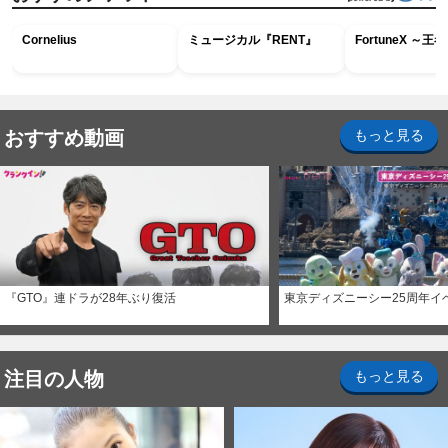
Cornelius
ミュージカル『RENT』
FortuneX ～
おすすめ動画
もっと見る
『GTO』連ドラが28年ぶり復活
東京ディズニーシー25周年イ
注目の人物
もっと見る