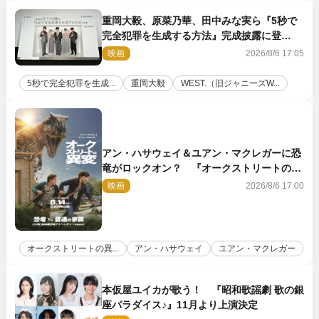
重岡大毅、原菜乃華、田中みな実ら『5秒で
完全犯罪を生成する方法』完成披露に登
壇！ それぞれのAI活用術も発表
映画
2026/8/6 17:05
5秒で完全犯罪を生成...
重岡大毅
WEST.（旧ジャニーズW...
アン・ハサウェイ＆ユアン・マクレガーに恐
竜がロックオン？ 『オークストリートの異
変』新ビジュアル＆本編映像初解禁
映画
2026/8/6 17:00
オークストリートの異...
アン・ハサウェイ
ユアン・マクレガー
本仮屋ユイカが歌う！ 『昭和歌謡劇 歌の銀
座パラダイス♪』11月より上演決定