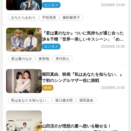
ト驚き「まさか」「意外な展開」
エンタメ
2026/8/6 15:00
おちたらおわり
宇垣美里
篠田麻里子
『君は夏のなか』ついに気持ちが通じ合った
渉＆千晴「世界一美しいキスシーン」「めっ
ちゃキュン」反響続々
エンタメ
2026/8/6 15:00
君は夏のなか
奥智哉
杢代和人
堀田真由、映画『私はあなたを知らない、』
で初のシングルマザー役に挑戦
映画
2026/8/6 15:00
私はあなたを知らない...
坂口健太郎
堀田真由
山田涼介が理想の夏へ想いを馳せる！