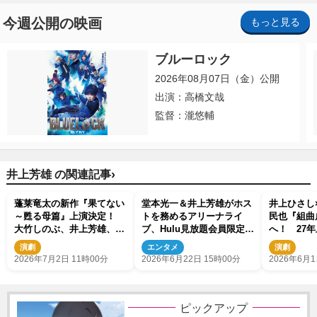
今週公開の映画
もっと見る
ブルーロック
2026年08月07日（金）公開
出演：高橋文哉
監督：瀧悠輔
›
井上芳雄 の関連記事
蓬莱竜太の新作『果てない
堂本光一＆井上芳雄がホス
井上ひさし
～甦る母篇』上演決定！
トを務めるアリーナライ
民也『組曲
大竹しのぶ、井上芳雄、伊
ブ、Hulu見放題会員限定で
へ！ 27
藤沙莉らキャストも発表
先行抽選受付決定
に秋山菜津
演劇
エンタメ
演劇
2026年7月2日 11時00分
2026年6月22日 15時00分
2026年6月1
ピックアップ