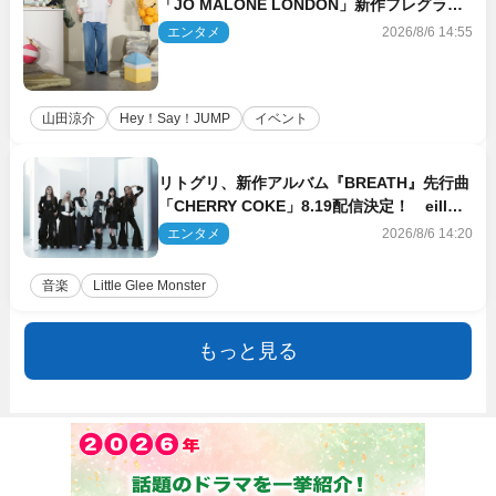
「JO MALONE LONDON」新作フレグラン
スを体験
エンタメ
2026/8/6 14:55
山田涼介
Hey！Say！JUMP
イベント
リトグリ、新作アルバム『BREATH』先行曲
「CHERRY COKE」8.19配信決定！ eill書
き下ろしのラブソング
エンタメ
2026/8/6 14:20
音楽
Little Glee Monster
もっと見る