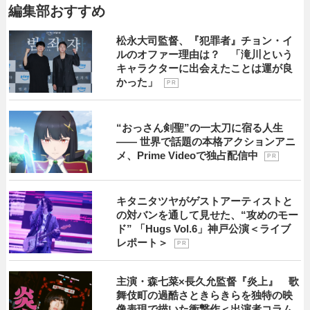
編集部おすすめ
松永大司監督、『犯罪者』チョン・イ
ルのオファー理由は？ 「滝川という
キャラクターに出会えたことは運が良
かった」
P R
“おっさん剣聖”の一太刀に宿る人生
―― 世界で話題の本格アクションアニ
メ、Prime Videoで独占配信中
P R
キタニタツヤがゲストアーティストと
の対バンを通して見せた、“攻めのモー
ド” 「Hugs Vol.6」神戸公演＜ライブ
レポート＞
P R
主演・森七菜×長久允監督『炎上』 歌
舞伎町の過酷さときらきらを独特の映
像表現で描いた衝撃作＜出演者コラム