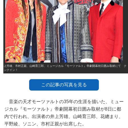
井上芳雄、市村正親、山崎育三郎、ミュージカル『モーツァルト』帝劇開幕初日囲み取材にて ク
ランクイン！
この記事の写真を見る
音楽の天才モーツァルトの35年の生涯を描いた、ミュー
ジカル『モーツァルト』帝劇開幕初日囲み取材が8日に都
内で行われ、出演者の井上芳雄、山崎育三郎、花總まり、
平野綾、ソニン、市村正親が出席した。