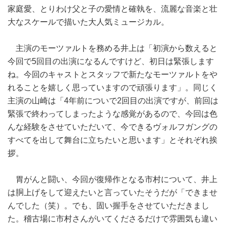
家庭愛、とりわけ父と子の愛情と確執を、流麗な音楽と壮
大なスケールで描いた大人気ミュージカル。
主演のモーツァルトを務める井上は「初演から数えると
今回で5回目の出演になるんですけど、初日は緊張します
ね。今回のキャストとスタッフで新たなモーツァルトをや
れることを嬉しく思っていますので頑張ります」。同じく
主演の山崎は「4年前についで2回目の出演ですが、前回は
緊張で終わってしまったような感覚があるので、今回は色
んな経験をさせていただいて、今できるヴォルフガングの
すべてを出して舞台に立ちたいと思います」とそれぞれ挨
拶。
胃がんと闘い、今回が復帰作となる市村について、井上
は胴上げをして迎えたいと言っていたそうだが「できませ
んでした（笑）。でも、固い握手をさせていただきまし
た。稽古場に市村さんがいてくださるだけで雰囲気も違い