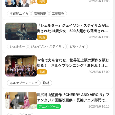
演劇
2026/8/6 17:00
本仮屋ユイカ
高垣彩陽
工藤晴香
『シェルター』ジェイソン・ステイサムが圧
倒された14歳少女 500人超から選出された
新鋭ボディ・レイ・ブレスナックとは
映画
2026/8/6 17:00
シェルター
ジェイソン・ステイサ...
ビル・ナイ
32名で力を合わせ、世界初上演の新作を演じ
切る！ ネルケプランニング「夏休み！オ
ン・ワークショップ2026」レポート【最終
演劇
2026/8/6 17:00
日】
ネルケプランニング
取材
川尻将由監督作『CHERRY AND VIRGIN』フ
ァンタジア国際映画祭・長編アニメ部門で観
客賞・金賞受賞！
アニメ･ゲーム
2026/8/6 16:15