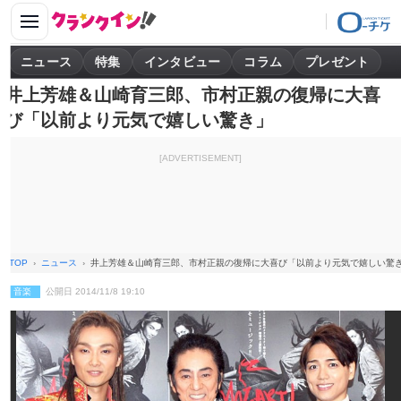
ニュース
特集
インタビュー
コラム
プレゼント
井上芳雄＆山崎育三郎、市村正親の復帰に大喜
び「以前より元気で嬉しい驚き」
[ADVERTISEMENT]
TOP
ニュース
井上芳雄＆山崎育三郎、市村正親の復帰に大喜び「以前より元気で嬉しい驚
音楽
公開日 2014/11/8 19:10