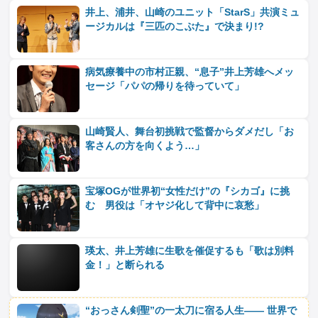
井上、浦井、山崎のユニット「StarS」共演ミュ
ージカルは『三匹のこぶた』で決まり!?
病気療養中の市村正親、“息子”井上芳雄へメッ
セージ「パパの帰りを待っていて」
山崎賢人、舞台初挑戦で監督からダメだし「お
客さんの方を向くよう…」
宝塚OGが世界初“女性だけ”の『シカゴ』に挑
む 男役は「オヤジ化して背中に哀愁」
瑛太、井上芳雄に生歌を催促するも「歌は別料
金！」と断られる
“おっさん剣聖”の一太刀に宿る人生―― 世界で