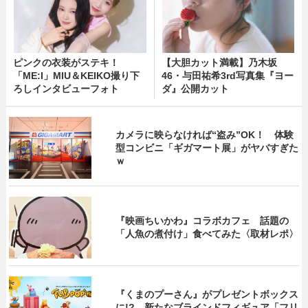
ピンクの衣装がステキ！
【大胆カット満載】乃木坂
「ME:I」MIU＆KEIKO撮り下
46・与田祐希3rd写真集『ヨー
ろしインタビューフォト
ダ』公開カット
カメラに映らなければ“盗み”OK！ 体験
型コンビニ「ギガマート展」がヤバすぎた
ｗ
『映画ちいかわ』コラボカフェ 話題の
「人魚の煮付け」食べてみた〈取材レポ〉
『くまのプーさん』がプレゼントボックス
に!? 新たなブラインドフィギュア「フリ