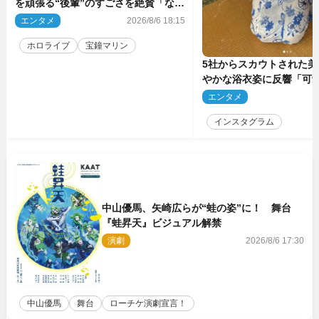
を頑張る“後輩”のすごさを絶賛「なろ
う系主人公まである」
エンタメ
2026/8/6 18:15
ホロライブ
宝鐘マリン
5社からスカウトされた美
やかな浴衣姿に反響「可
ぅ」
エンタメ
2
インスタグラム
中山優馬、矢崎広らが“蛙の姿”に！ 舞台
『蛙昇天』ビジュアル解禁
演劇
2026/8/6 17:30
中山優馬
舞台
ローチケ演劇宣言！