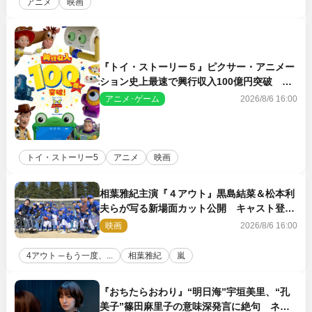
アニメ
映画
『トイ・ストーリー５』ピクサー・アニメー
ション史上最速で興行収入100億円突破 シ
リーズNo.1興収が目前
アニメ･ゲーム
2026/8/6 16:00
トイ・ストーリー5
アニメ
映画
相葉雅紀主演『４アウト』黒島結菜＆松本利
夫らが写る新場面カット公開 キャスト登壇
イベントも決定
映画
2026/8/6 16:00
4アウト ─もう一度、...
相葉雅紀
嵐
『おちたらおわり』“明日海”宇垣美里、“孔
美子”篠田麻里子の意味深発言に絶句 ネッ