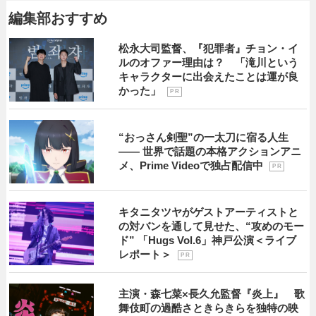
編集部おすすめ
松永大司監督、『犯罪者』チョン・イ
ルのオファー理由は？ 「滝川という
キャラクターに出会えたことは運が良
かった」
P R
“おっさん剣聖”の一太刀に宿る人生
―― 世界で話題の本格アクションアニ
メ、Prime Videoで独占配信中
P R
キタニタツヤがゲストアーティストと
の対バンを通して見せた、“攻めのモー
ド” 「Hugs Vol.6」神戸公演＜ライブ
レポート＞
P R
主演・森七菜×長久允監督『炎上』 歌
舞伎町の過酷さときらきらを独特の映