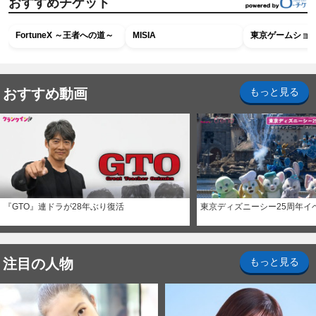
おすすめチケット
FortuneX ～王者への道～
MISIA
東京ゲームショウ2
おすすめ動画
もっと見る
『GTO』連ドラが28年ぶり復活
東京ディズニーシー25周年イ
注目の人物
もっと見る