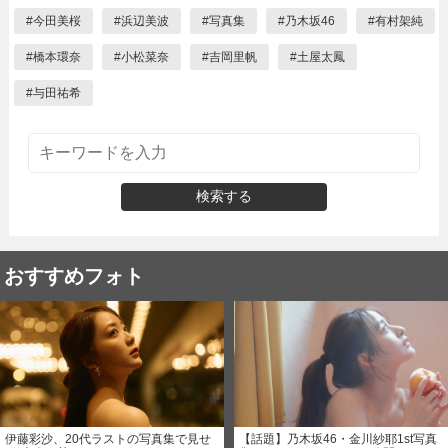
#
今田美桜
#
浜辺美波
#
写真集
#
乃木坂46
#
有村架純
#
橋本環奈
#
小松菜奈
#
吉岡里帆
#
土屋太鳳
#
与田祐希
検索する
おすすめフォト
伊藤彩沙、20代ラストの写真集で見せ
【話題】乃木坂46・金川紗耶1st写真