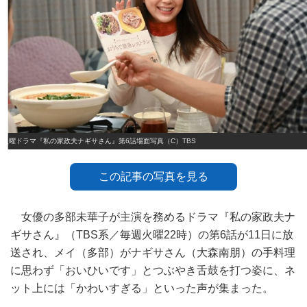
火曜ドラマ『私の家政夫ナギサさん』第6話場面写真（C）TBS
この記事の写真を見る
女優の多部未華子が主演を務めるドラマ『私の家政夫ナ
ギサさん』（TBS系／毎週火曜22時）の第6話が11日に放
送され、メイ（多部）がナギサさん（大森南朋）の手料理
に思わず「おいひいです」とつぶやき舌鼓を打つ姿に、ネ
ット上には「かわいすぎる」といった声が集まった。