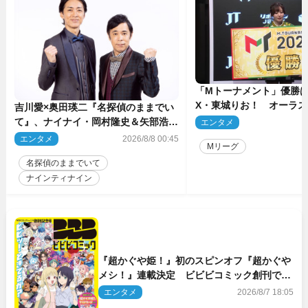
「Mトーナメント」優勝はB
X・東城りお！ オーラ
吉川愛×奥田瑛二『名探偵のままでい
後は自ら和了って幕引き
て』、ナイナイ・岡村隆史＆矢部浩之
エンタメ
2
のゲスト出演が決定！
エンタメ
2026/8/8 00:45
Mリーグ
名探偵のままでいて
ナインティナイン
『超かぐや姫！』初のスピンオフ『超かぐや
メシ！』連載決定 ビビビコミック創刊で31
作品一挙公開
エンタメ
2026/8/7 18:05