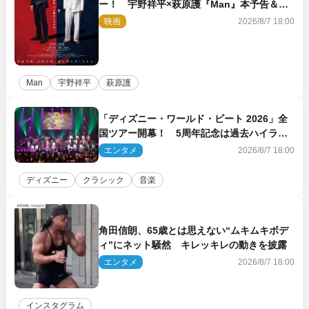
ー！ 宇野祥平×萩原護『Man』本予告＆新
ビジュアル解禁
映画
2026/8/7 18:00
Man
宇野祥平
萩原護
「ディズニー・ワールド・ビート 2026」全
国ツアー開幕！ 5周年記念は過去ハイライ
ト＆クルーズ旅を大満喫！【潜入レポート】
エンタメ
2026/8/7 18:00
ディズニー
クラシック
音楽
角田信朗、65歳とは思えない“ムキムキボデ
ィ”にネット騒然 キレッキレの動きを披露
エンタメ
2026/8/7 18:00
インスタグラム