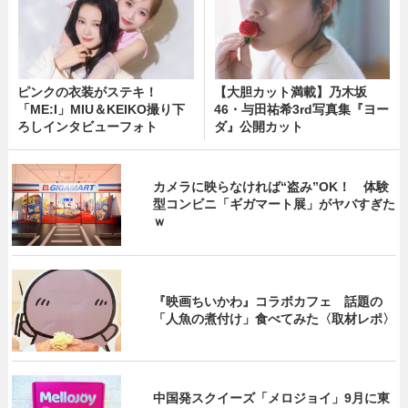
ピンクの衣装がステキ！
【大胆カット満載】乃木坂
「ME:I」MIU＆KEIKO撮り下
46・与田祐希3rd写真集『ヨー
ろしインタビューフォト
ダ』公開カット
カメラに映らなければ“盗み”OK！ 体験
型コンビニ「ギガマート展」がヤバすぎた
ｗ
『映画ちいかわ』コラボカフェ 話題の
「人魚の煮付け」食べてみた〈取材レポ〉
中国発スクイーズ「メロジョイ」9月に東