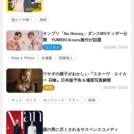
超かぐや姫！
漫画
キンプリ「So Honey」ダンスMVティザー公
開 YUMEKI＆caru振付が話題
エンタメ
2026/8/7 18:00
King ＆ Prince
永瀬廉
高橋海人
ウサギの様子がおかしい『スターヴ・エイカ
ー 召喚』日本版予告＆場面写真解禁
映画
2026/8/7 18:00
マット・スミス
モーフィッド・クラー...
映画
謎の男に尽くされるサスペンスコメディ