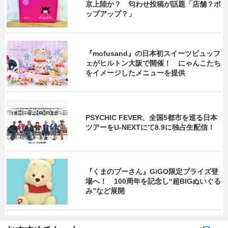
京上陸か？ 匂わせ投稿が話題「店舗？ポ
ップアップ？」
『mofusand』の日本初スイーツビュッフ
ェがヒルトン大阪で開催！ にゃんこたち
をイメージしたメニューを提供
PSYCHIC FEVER、全国5都市を巡る日本
ツアーをU‐NEXTにて8.9に独占生配信！
『くまのプーさん』GiGO限定プライズ登
場へ！ 100周年を記念し“超BIGぬいぐる
み”など展開