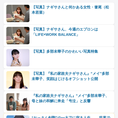
【写真】ナギサさんと何かある女性・箸尾（松
本若菜）
【写真】ナギサさん、今週のエプロンは
「LIFE×WORK BALANCE」
【写真】多部未華子のかわいい写真特集
【写真】『私の家政夫ナギサさん』“メイ”多部
未華子、笑顔はじけるオフショット公開
『私の家政夫ナギサさん』“メイ”多部未華子、
母と妹の和解に奔走「号泣」と反響
“おっさん剣聖”の一太刀に宿る人生―― 世界で