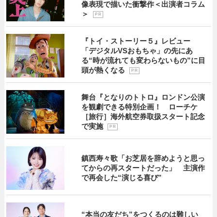
像表現で描いた衝撃作＜出演者コラム
＞
P R
『トイ・ストーリー５』レビュー
「デジタルVSおもちゃ」の先にあ
る“時が流れても変わらないもの”に目
頭が熱くなる
P R
舞台『となりのトトロ』ロンドン公演
を観劇できる特別企画！ ローチケ
［旅行］海外航空券取扱スタート記念
で実施
P R
鎮西寿々歌「お芝居を辞めようと思っ
てからの再スタートだった」 主演作
で再会した“演じる喜び”
“本当の友だち”をつくるのは難しい