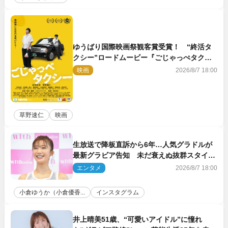
ゆうばり国際映画祭観客賞受賞！ “終活タ
クシー”ロードムービー『ごじゃっぺタクシ
ー』10月公開＆予告解禁
映画
2026/8/7 18:00
草野速仁
映画
生放送で降板直訴から6年…人気グラドルが
最新グラビア告知 未だ衰えぬ抜群スタイル
に反響
エンタメ
2026/8/7 18:00
小倉ゆうか（小倉優香...
インスタグラム
井上晴美51歳、“可愛いアイドル”に憧れ