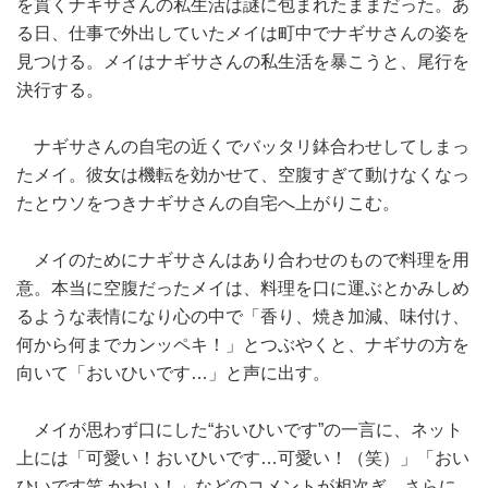
を貫くナギサさんの私生活は謎に包まれたままだった。あ
る日、仕事で外出していたメイは町中でナギサさんの姿を
見つける。メイはナギサさんの私生活を暴こうと、尾行を
決行する。
ナギサさんの自宅の近くでバッタリ鉢合わせしてしまっ
たメイ。彼女は機転を効かせて、空腹すぎて動けなくなっ
たとウソをつきナギサさんの自宅へ上がりこむ。
メイのためにナギサさんはあり合わせのもので料理を用
意。本当に空腹だったメイは、料理を口に運ぶとかみしめ
るような表情になり心の中で「香り、焼き加減、味付け、
何から何までカンッペキ！」とつぶやくと、ナギサの方を
向いて「おいひいです…」と声に出す。
メイが思わず口にした“おいひいです”の一言に、ネット
上には「可愛い！おいひいです…可愛い！（笑）」「おい
ひいです笑 かわい！」などのコメントが相次ぎ、さらに