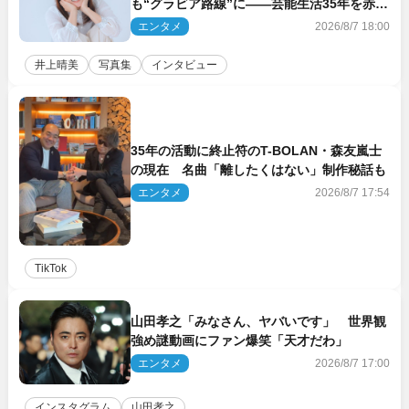
も“グラビア路線”に――芸能生活35年を赤
裸々に語る 27年ぶりに写真集発売
エンタメ
2026/8/7 18:00
井上晴美
写真集
インタビュー
35年の活動に終止符のT-BOLAN・森友嵐士
の現在 名曲「離したくはない」制作秘話も
エンタメ
2026/8/7 17:54
TikTok
山田孝之「みなさん、ヤバいです」 世界観
強め謎動画にファン爆笑「天才だわ」
エンタメ
2026/8/7 17:00
インスタグラム
山田孝之