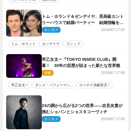
トム・ホランド＆ゼンデイヤ、英高級カント
リーハウスで結婚パーティー 結婚指輪を身
に着けたトムも初キャッチ
エンタメ
2026/8/7 17:00
トム・ホランド
ゼンデイヤ
ゴシップ
早乙女太一『TOKYO INSIDE CLUB』開
幕！ 30年の芸歴が詰まった新たな世界観
演劇
2026/8/7 17:00
早乙女太一
ダンス・パフォーマン...
ローチケ演劇宣言！
24の調から広がる2つの世界――吉見友貴が
挑むショパンとショスタコーヴィチ
エンタメ
2026/8/7 17:00