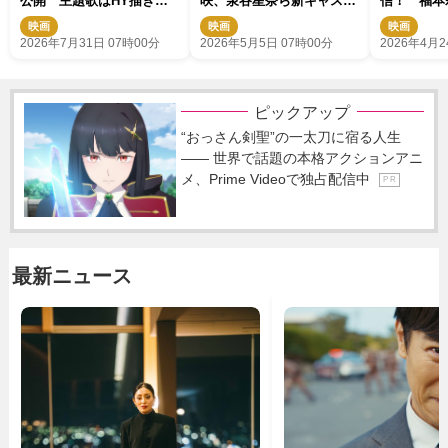
公開 主題歌はHY描き下
咲、泉谷星奈ら新キャスト
信！ 福本
ろし「心海」
登場の特報＆ビジュアル解
W主演で贈
映画
映画
映画
禁
ィックコメ
2026年7月31日 07時00分
2026年5月5日 07時00分
2026年4月2
ピックアップ
“おっさん剣聖”の一太刀に宿る人生
―― 世界で話題の本格アクションアニ
メ、Prime Videoで独占配信中
P R
最新ニュース