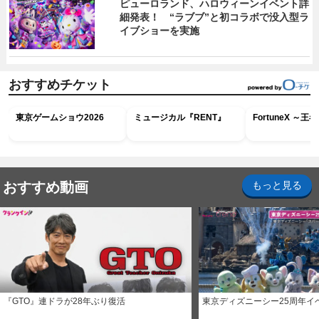
ピューロランド、ハロウィーンイベント詳
細発表！ “ラブブ”と初コラボで没入型ラ
イブショーを実施
おすすめチケット
東京ゲームショウ2026
ミュージカル『RENT』
FortuneX ～
おすすめ動画
もっと見る
『GTO』連ドラが28年ぶり復活
東京ディズニーシー25周年イ