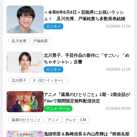
＜令和8年8月8日＞芸能界にお祝いラッシ
ュ！ 及川光博、戸塚純貴ら多数発表結婚
エンタメ
2026/8/9 11:00
及川光博
戸塚純貴
北川景子、手芸作品の新作に「すごい」「め
ちゃオシャレ」反響
エンタメ
2026/8/9 11:00
北川景子
X（旧ツイッター）
アニメ『薬屋のひとりごと』1期・2期全話が
TVerで期間限定無料配信決定
アニメ･ゲーム
2026/8/9 09:00
薬屋のひとりごと
アニメ
テレビ・CM
鬼頭明里＆島崎信長＆内山昂輝は『映画名探