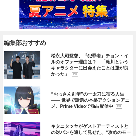
編集部おすすめ
松永大司監督、『犯罪者』チョン・イ
ルのオファー理由は？ 「滝川という
キャラクターに出会えたことは運が良
かった」
P R
“おっさん剣聖”の一太刀に宿る人生
―― 世界で話題の本格アクションアニ
メ、Prime Videoで独占配信中
P R
キタニタツヤがゲストアーティストと
の対バンを通して見せた、“攻めのモー