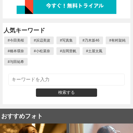
人気キーワード
#
今田美桜
#
浜辺美波
#
写真集
#
乃木坂46
#
有村架純
#
橋本環奈
#
小松菜奈
#
吉岡里帆
#
土屋太鳳
#
与田祐希
検索する
おすすめフォト