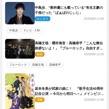
中島歩、“教科書にも載っている”有名文豪の
子孫だった「ばぁばのじぃじ」
エンタメ
2026/8/9 13:00
中島歩
テレビ・CM
高橋文哉・櫻井海音・高橋恭平「こんな舞台
挨拶ないよ！」『ブルーロック』自由すぎる
イベントレポート
映画
2026/8/9 12:05
ブルーロック
高橋文哉
高橋恭平
坂本冬美が武家の娘に！ 『歌手生活40周年
記念公演 ～今日から明日へ～』メインビジュ
アル公開
演劇
2026/8/9 12:00