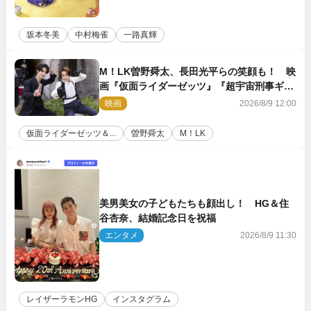
坂本冬美
中村梅雀
一路真輝
M！LK曽野舜太、長田光平らの笑顔も！ 映
画『仮面ライダーゼッツ』『超宇宙刑事ギャ
バン インフィニティ』オフショット到着
映画
2026/8/9 12:00
仮面ライダーゼッツ＆...
曽野舜太
M！LK
美男美女の子どもたちも顔出し！ HG＆住
谷杏奈、結婚記念日を祝福
エンタメ
2026/8/9 11:30
レイザーラモンHG
インスタグラム