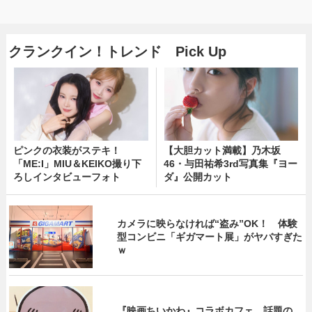
クランクイン！トレンド Pick Up
ピンクの衣装がステキ！
【大胆カット満載】乃木坂
「ME:I」MIU＆KEIKO撮り下
46・与田祐希3rd写真集『ヨー
ろしインタビューフォト
ダ』公開カット
カメラに映らなければ“盗み”OK！ 体験
型コンビニ「ギガマート展」がヤバすぎた
ｗ
『映画ちいかわ』コラボカフェ 話題の