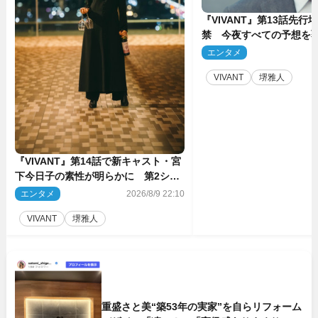
『VIVANT』第13話先行
禁 今夜すべての予想を
ーンが…
エンタメ
2
VIVANT
堺雅人
『VIVANT』第14話で新キャスト・宮
下今日子の素性が明らかに 第2シー
ズンのキーパーソンの1人
エンタメ
2026/8/9 22:10
VIVANT
堺雅人
重盛さと美“築53年の実家”を自らリフォーム