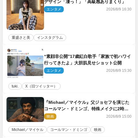
デザイン「凄っ！」「高級感ありまくり」
エンタメ
2026/8/9 16:30
重盛さと美
インスタグラム
“素顔非公開”17歳紅白歌手「家族で初ハワイ
行ってきたよ」大胆肌見せショット公開
エンタメ
2026/8/9 15:30
tuki.
X（旧ツイッター）
『Michael／マイケル』父ジョセフを演じた
コールマン・ドミンゴ、特殊メイクに2時間
半かかっていた
映画
2026/8/9 15:00
Michael／マイケル
コールマン・ドミンゴ
映画