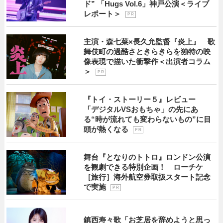
ド” 「Hugs Vol.6」神戸公演＜ライブ
レポート＞
P R
主演・森七菜×長久允監督『炎上』 歌
舞伎町の過酷さときらきらを独特の映
像表現で描いた衝撃作＜出演者コラム
＞
P R
『トイ・ストーリー５』レビュー
「デジタルVSおもちゃ」の先にあ
る“時が流れても変わらないもの”に目
頭が熱くなる
P R
舞台『となりのトトロ』ロンドン公演
を観劇できる特別企画！ ローチケ
［旅行］海外航空券取扱スタート記念
で実施
P R
鎮西寿々歌「お芝居を辞めようと思っ