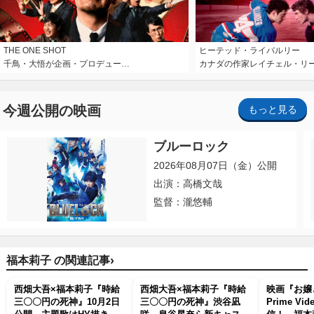
THE ONE SHOT
ヒーテッド・ライバルリー
千鳥・大悟が企画・プロデュー…
カナダの作家レイチェル・リ
今週公開の映画
もっと見る
ブルーロック
2026年08月07日（金）公開
出演：高橋文哉
監督：瀧悠輔
›
福本莉子 の関連記事
西畑大吾×福本莉子『時給
西畑大吾×福本莉子『時給
映画『お嬢
三〇〇円の死神』10月2日
三〇〇円の死神』渋谷凪
Prime V