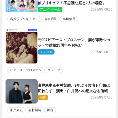
偵プリキュア！不思議な庭と2人の秘密』ゲ
スト声優に決定
アニメ･ゲーム
2026/8/9 09:00
名探偵プリキュア！
鬼頭明里
島崎信長
元007ピアース・ブロスナン、妻が素敵ショ
ットで結婚25周年をお祝い
エンタメ
2026/8/9 08:00
ピアース・ブロスナン
ゴシップ
瀬戸康史＆有村架純、9年ぶり共演も印象は
変わらず 演出・白井晃への絶大なる信頼を
胸に舞台『キュー』に挑む
演劇
2026/8/9 07:00
瀬戸康史
有村架純
舞台