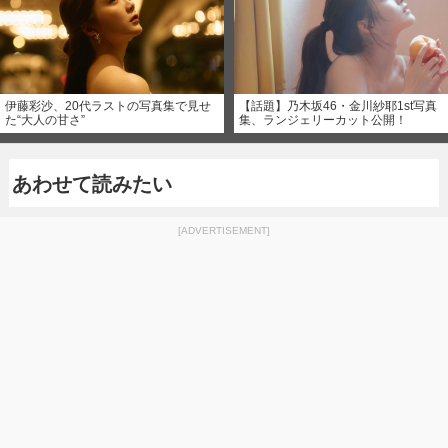
伊藤彩沙、20代ラストの写真集で見せ
【話題】乃木坂46・金川紗耶1st写真
た“大人の甘さ”
集、ランジェリーカット公開！
あわせて読みたい
[ADVERTISEMENT]