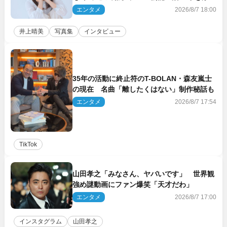
裸々に語る 27年ぶりに写真集発売
エンタメ
2026/8/7 18:00
井上晴美
写真集
インタビュー
35年の活動に終止符のT-BOLAN・森友嵐士
の現在 名曲「離したくはない」制作秘話も
エンタメ
2026/8/7 17:54
TikTok
山田孝之「みなさん、ヤバいです」 世界観
強め謎動画にファン爆笑「天才だわ」
エンタメ
2026/8/7 17:00
インスタグラム
山田孝之