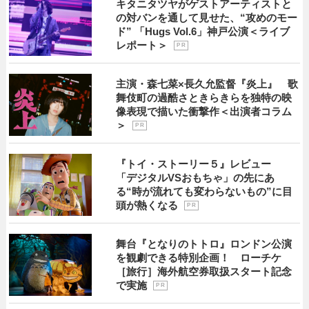
キタニタツヤがゲストアーティストと
の対バンを通して見せた、“攻めのモー
ド” 「Hugs Vol.6」神戸公演＜ライブ
レポート＞
P R
主演・森七菜×長久允監督『炎上』 歌
舞伎町の過酷さときらきらを独特の映
像表現で描いた衝撃作＜出演者コラム
＞
P R
『トイ・ストーリー５』レビュー
「デジタルVSおもちゃ」の先にあ
る“時が流れても変わらないもの”に目
頭が熱くなる
P R
舞台『となりのトトロ』ロンドン公演
を観劇できる特別企画！ ローチケ
［旅行］海外航空券取扱スタート記念
で実施
P R