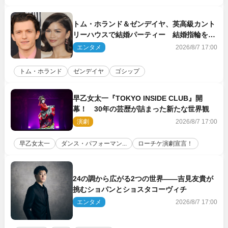
トム・ホランド＆ゼンデイヤ、英高級カント
リーハウスで結婚パーティー 結婚指輪を身
に着けたトムも初キャッチ
エンタメ
2026/8/7 17:00
トム・ホランド
ゼンデイヤ
ゴシップ
早乙女太一『TOKYO INSIDE CLUB』開
幕！ 30年の芸歴が詰まった新たな世界観
演劇
2026/8/7 17:00
早乙女太一
ダンス・パフォーマン...
ローチケ演劇宣言！
24の調から広がる2つの世界――吉見友貴が
挑むショパンとショスタコーヴィチ
エンタメ
2026/8/7 17:00