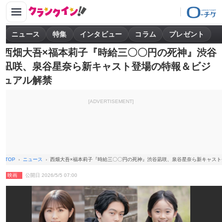
ニュース
特集
インタビュー
コラム
プレゼント
西畑大吾×福本莉子『時給三〇〇円の死神』渋谷
凪咲、泉谷星奈ら新キャスト登場の特報＆ビジ
ュアル解禁
[ADVERTISEMENT]
TOP
ニュース
西畑大吾×福本莉子『時給三〇〇円の死神』渋谷凪咲、泉谷星奈ら新キャス
映画
公開日 2026/5/5 07:00