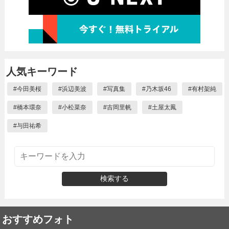
人気キーワード
#
今田美桜
#
浜辺美波
#
写真集
#
乃木坂46
#
有村架純
#
橋本環奈
#
小松菜奈
#
吉岡里帆
#
土屋太鳳
#
与田祐希
検索する
おすすめフォト