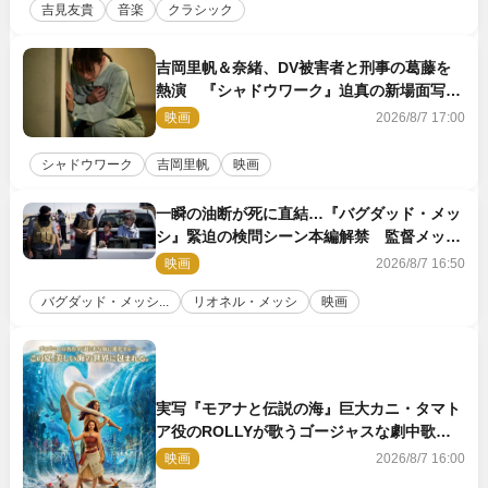
吉見友貴
音楽
クラシック
吉岡里帆＆奈緒、DV被害者と刑事の葛藤を
熱演 『シャドウワーク』迫真の新場面写真
公開
映画
2026/8/7 17:00
シャドウワーク
吉岡里帆
映画
一瞬の油断が死に直結…『バグダッド・メッ
シ』緊迫の検問シーン本編解禁 監督メッセ
ージも到着
映画
2026/8/7 16:50
バグダッド・メッシ...
リオネル・メッシ
映画
実写『モアナと伝説の海』巨大カニ・タマト
ア役のROLLYが歌うゴージャスな劇中歌
「シャイニー」本編映像解禁
映画
2026/8/7 16:00