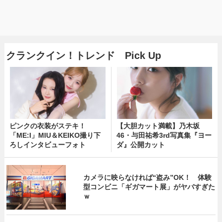
クランクイン！トレンド Pick Up
ピンクの衣装がステキ！
【大胆カット満載】乃木坂
「ME:I」MIU＆KEIKO撮り下
46・与田祐希3rd写真集『ヨー
ろしインタビューフォト
ダ』公開カット
カメラに映らなければ“盗み”OK！ 体験
型コンビニ「ギガマート展」がヤバすぎた
ｗ