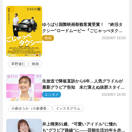
ゆうばり国際映画祭観客賞受賞！ “終活タ
クシー”ロードムービー『ごじゃっぺタクシ
ー』10月公開＆予告解禁
映画
2026/8/7 18:00
草野速仁
映画
生放送で降板直訴から6年…人気グラドルが
最新グラビア告知 未だ衰えぬ抜群スタイル
に反響
エンタメ
2026/8/7 18:00
小倉ゆうか（小倉優香...
インスタグラム
井上晴美51歳、“可愛いアイドル”に憧れ
も“グラビア路線”に――芸能生活35年を赤