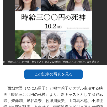
映画『時給三〇〇円の死神』新キャスト（C）2025映画「時給三〇〇円の死神」製作委員会
この記事の写真を見る
西畑大吾（なにわ男子）と福本莉子がダブル主演する映
画『時給三〇〇円の死神』より、新キャストとして渋谷凪
咲、齋藤潤、泉谷星奈、佐津川愛美、山口馬木也、小澤征
悦の出演が発表。あわせて、特報映像とビジュアルが解禁