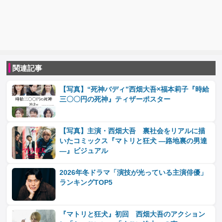
関連記事
【写真】“死神バディ”西畑大吾×福本莉子『時給
三〇〇円の死神』ティザーポスター
【写真】主演・西畑大吾 裏社会をリアルに描
いたコミックス『マトリと狂犬 ―路地裏の男達
―』ビジュアル
2026年冬ドラマ「演技が光っている主演俳優」
ランキングTOP5
『マトリと狂犬』初回 西畑大吾のアクション