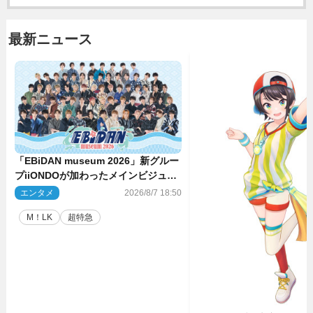
最新ニュース
「EBiDAN museum 2026」新グルー
プiiONDOが加わったメインビジュア
ル公開！ 開催記念グッズラインナッ
エンタメ
2026/8/7 18:50
プも
M！LK
超特急