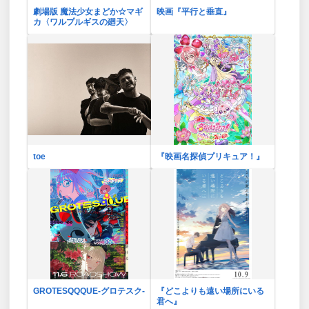
劇場版 魔法少女まどか☆マギ
映画『平行と垂直』
カ〈ワルプルギスの廻天〉
toe
『映画名探偵プリキュア！』
GROTESQQQUE-グロテスク-
『どこよりも遠い場所にいる
君へ』