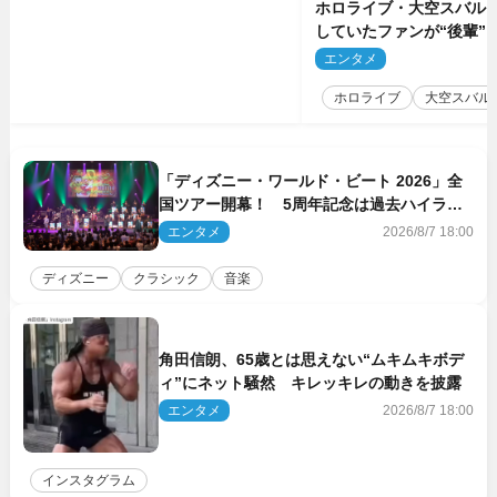
ホロライブ・大空スバル
していたファンが“後輩”
もしかしてあのときの？
エンタメ
2
ホロライブ
大空スバル
「ディズニー・ワールド・ビート 2026」全
国ツアー開幕！ 5周年記念は過去ハイライ
ト＆クルーズ旅を大満喫！【潜入レポート】
エンタメ
2026/8/7 18:00
ディズニー
クラシック
音楽
角田信朗、65歳とは思えない“ムキムキボデ
ィ”にネット騒然 キレッキレの動きを披露
エンタメ
2026/8/7 18:00
インスタグラム