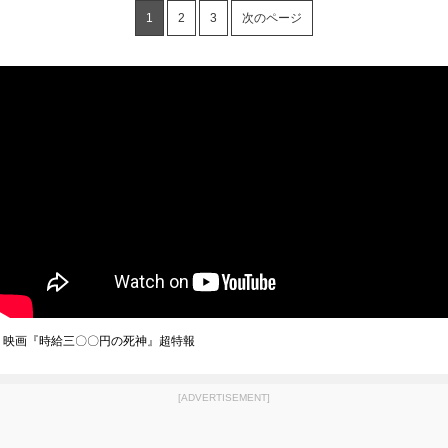
1
2
3
次のページ
映画『時給三〇〇円の死神』超特報
[ADVERTISEMENT]