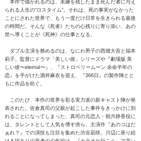
本作で描かれるのは、未練を残したまま死んだ者に与え
られる人生の“ロスタイム”。それは、死の事実がなかった
ことにされた世界で、もう一度だけ日常を生きられる最後
の時間だ。そんな《死者》たちの心残りに寄り添い、あの
世へ導くことが《死神》の仕事となる。
ダブル主演を務めるのは、なにわ男子の西畑大吾と福本
莉子。監督にドラマ「美しい彼」シリーズや『劇場版 美
しい彼〜eternal〜』、『ストロベリームーン 余命半年の
恋』を手がけた酒井麻衣を迎え、『366日』の製作陣とと
もに作品を紡ぐ。
このたび、本作の世界を彩る実力派の新キャスト陣が発
表された。佐倉真司の父親が起こした事件をきっかけに別
れることになってしまった、真司の元恋人・朝月静香役に
は、タレントとして人気を博す傍ら、主演作『あのコはだ
ぁれ？』での演技も注目を集めた渋谷凪咲。川辺に座り続
ける訳ありの死者の少年役は、『カラオケ行こ！』で高い