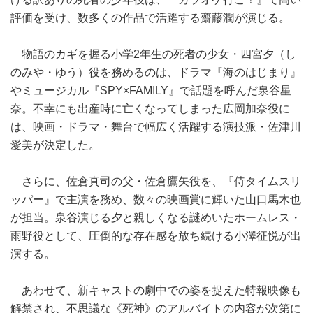
評価を受け、数多くの作品で活躍する齋藤潤が演じる。
物語のカギを握る小学2年生の死者の少女・四宮夕（し
のみや・ゆう）役を務めるのは、ドラマ『海のはじまり』
やミュージカル『SPY×FAMILY』で話題を呼んだ泉谷星
奈。不幸にも出産時に亡くなってしまった広岡加奈役に
は、映画・ドラマ・舞台で幅広く活躍する演技派・佐津川
愛美が決定した。
さらに、佐倉真司の父・佐倉鷹矢役を、『侍タイムスリ
ッパー』で主演を務め、数々の映画賞に輝いた山口馬木也
が担当。泉谷演じる夕と親しくなる謎めいたホームレス・
雨野役として、圧倒的な存在感を放ち続ける小澤征悦が出
演する。
あわせて、新キャストの劇中での姿を捉えた特報映像も
解禁され、不思議な《死神》のアルバイトの内容が次第に