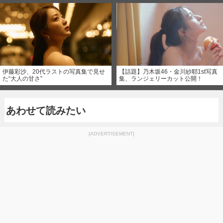
伊藤彩沙、20代ラストの写真集で見せ
【話題】乃木坂46・金川紗耶1st写真
た“大人の甘さ”
集、ランジェリーカット公開！
あわせて読みたい
[ADVERTISEMENT]