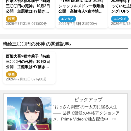
西畑大吾×福本莉子『時給
『THE MUSIC DAY 2026』
2026年冬
三〇〇円の死神』10月2日
シャッフルメドレー歌唱曲
っていた主
公開 主題歌はHY描き下
公開 高橋海人×森本慎太
ングTOP5
ろし「心海」
郎ら競演
映画
エンタメ
エンタメ
2026年7月31日 07時00分
2026年7月3日 21時00分
2026年3月2
›
時給三〇〇円の死神 の関連記事
西畑大吾×福本莉子『時給
三〇〇円の死神』10月2日
公開 主題歌はHY描き下
ろし「心海」
映画
2026年7月31日 07時00分
ピックアップ
“おっさん剣聖”の一太刀に宿る人生
―― 世界で話題の本格アクションアニ
メ、Prime Videoで独占配信中
P R