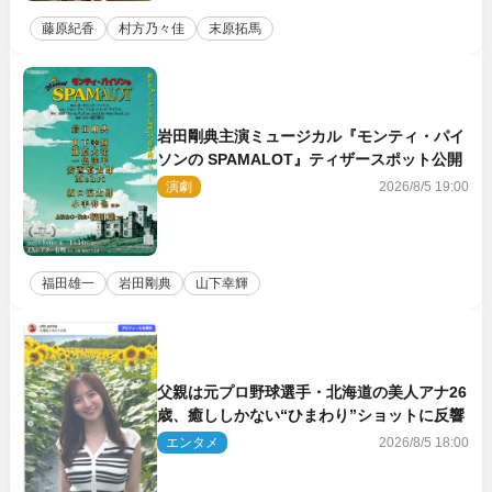
藤原紀香
村方乃々佳
末原拓馬
岩田剛典主演ミュージカル『モンティ・パイ
ソンの SPAMALOT』ティザースポット公開
演劇
2026/8/5 19:00
福田雄一
岩田剛典
山下幸輝
父親は元プロ野球選手・北海道の美人アナ26
歳、癒ししかない“ひまわり”ショットに反響
エンタメ
2026/8/5 18:00