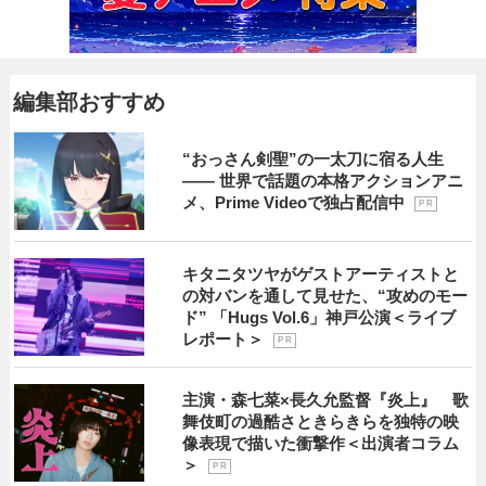
編集部おすすめ
“おっさん剣聖”の一太刀に宿る人生
―― 世界で話題の本格アクションアニ
メ、Prime Videoで独占配信中
P R
キタニタツヤがゲストアーティストと
の対バンを通して見せた、“攻めのモー
ド” 「Hugs Vol.6」神戸公演＜ライブ
レポート＞
P R
主演・森七菜×長久允監督『炎上』 歌
舞伎町の過酷さときらきらを独特の映
像表現で描いた衝撃作＜出演者コラム
＞
P R