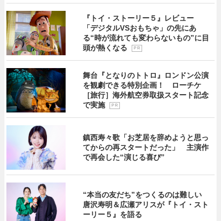
『トイ・ストーリー５』レビュー
「デジタルVSおもちゃ」の先にあ
る“時が流れても変わらないもの”に目
頭が熱くなる
P R
舞台『となりのトトロ』ロンドン公演
を観劇できる特別企画！ ローチケ
［旅行］海外航空券取扱スタート記念
で実施
P R
鎮西寿々歌「お芝居を辞めようと思っ
てからの再スタートだった」 主演作
で再会した“演じる喜び”
“本当の友だち”をつくるのは難しい
唐沢寿明＆広瀬アリスが『トイ・スト
ーリー５』を語る