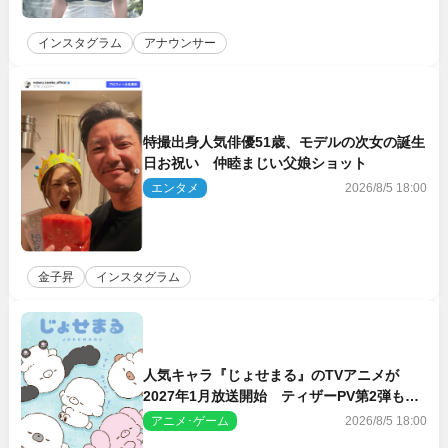
インスタグラム
アナウンサー
特撮出身人気俳優51歳、モデルの次女の誕生
日お祝い 仲睦まじい父娘ショット
エンタメ
2026/8/5 18:00
金子昇
インスタグラム
人気キャラ『じょせまる』のTVアニメが
2027年1月放送開始 ティザーPV第2弾も解
禁に
アニメ･ゲーム
2026/8/5 18:00