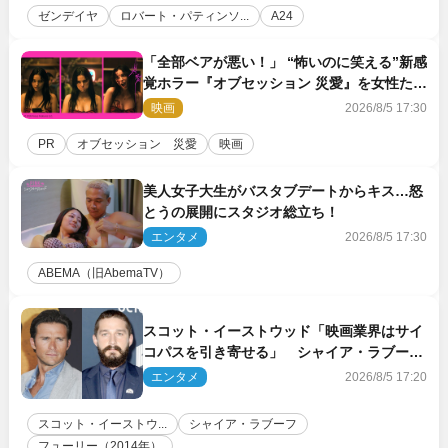
ゼンデイヤ
ロバート・パティンソ...
A24
「全部ベアが悪い！」 “怖いのに笑える”新感
覚ホラー『オブセッション 災愛』を女性たち
が本音で語る＜座談会＞
映画
2026/8/5 17:30
PR
オブセッション 災愛
映画
美人女子大生がバスタブデートからキス…怒
とうの展開にスタジオ総立ち！
エンタメ
2026/8/5 17:30
ABEMA（旧AbemaTV）
スコット・イーストウッド「映画業界はサイ
コパスを引き寄せる」 シャイア・ラブーフ
との過去作でのトラブルを振り返る
エンタメ
2026/8/5 17:20
スコット・イーストウ...
シャイア・ラブーフ
フューリー（2014年）