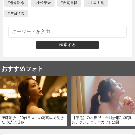
#
橋本環奈
#
小松菜奈
#
吉岡里帆
#
土屋太鳳
#
与田祐希
検索する
おすすめフォト
伊藤彩沙、20代ラストの写真集で見せ
【話題】乃木坂46・金川紗耶1st写真
た“大人の甘さ”
集、ランジェリーカット公開！