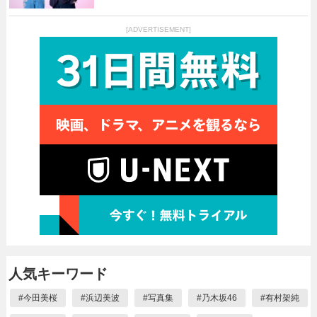
[ADVERTISEMENT]
人気キーワード
#
今田美桜
#
浜辺美波
#
写真集
#
乃木坂46
#
有村架純