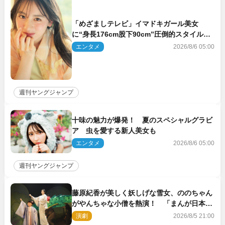
「めざましテレビ」イマドキガール美女
に“身長176cm股下90cm”圧倒的スタイルの
美女も ヤンジャン最新号
エンタメ
2026/8/6 05:00
週刊ヤングジャンプ
十味の魅力が爆発！ 夏のスペシャルグラビ
ア 虫を愛する新人美女も
エンタメ
2026/8/6 05:00
週刊ヤングジャンプ
藤原紀香が美しく妖しげな雪女、ののちゃん
がやんちゃな小僧を熱演！ 「まんが日本昔
ばなし」劇場開幕
演劇
2026/8/5 21:00