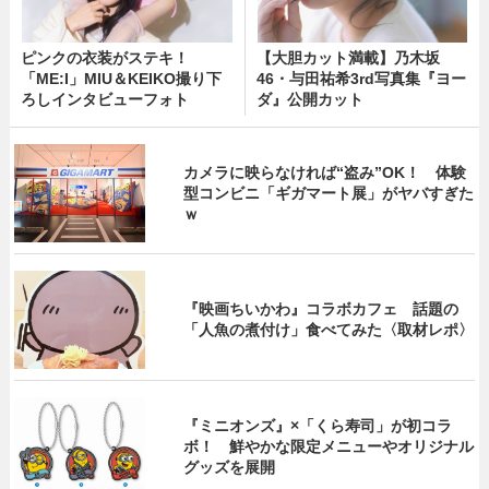
ピンクの衣装がステキ！
【大胆カット満載】乃木坂
「ME:I」MIU＆KEIKO撮り下
46・与田祐希3rd写真集『ヨー
ろしインタビューフォト
ダ』公開カット
カメラに映らなければ“盗み”OK！ 体験
型コンビニ「ギガマート展」がヤバすぎた
ｗ
『映画ちいかわ』コラボカフェ 話題の
「人魚の煮付け」食べてみた〈取材レポ〉
『ミニオンズ』×「くら寿司」が初コラ
ボ！ 鮮やかな限定メニューやオリジナル
グッズを展開