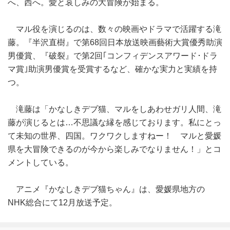
へ、西へ。愛と哀しみの大冒険が始まる。
マル役を演じるのは、数々の映画やドラマで活躍する滝
藤。『半沢直樹』で第68回日本放送映画藝術大賞優秀助演
男優賞、『破裂』で第2回｢コンフィデンスアワード･ドラ
マ賞｣助演男優賞を受賞するなど、確かな実力と実績を持
つ。
滝藤は「かなしきデブ猫、マルをしあわせガリ人間、滝
藤が演じるとは…不思議な縁を感じております。私にとっ
て未知の世界、四国。ワクワクしますねー！ マルと愛媛
県を大冒険できるのが今から楽しみでなりません！」とコ
メントしている。
アニメ『かなしきデブ猫ちゃん』は、愛媛県地方の
NHK総合にて12月放送予定。