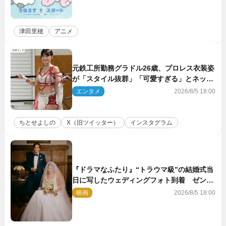
津田里穂
アニメ
元鉄工所勤務グラドル26歳、プロレス衣装姿
が「スタイル抜群」「可愛すぎる」とネット
衝撃
エンタメ
2026/8/5 18:00
ちとせよしの
X（旧ツイッター）
インスタグラム
『ドラマなふたり』“トラウマ級”の結婚式当
日に写したウェディングフォト到着 ゼンデ
イヤ×ロバート・パティンソンのインタビュ
映画
2026/8/5 18:00
ー映像も