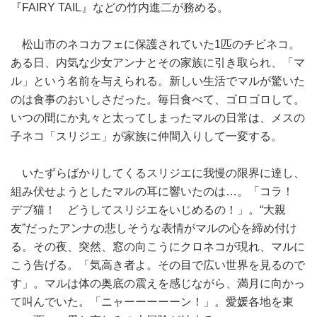
『FAIRY TAIL』などの竹内進二が務める。
松山市のネコカフェに保護されていた1匹のチビネコ。
ある日、内気な少女アンナとその家族に引き取られ、「マ
ル」という名前を与えられる。新しい生活でマルが驚いた
のは食事のおいしさだった。毎日食べて、ゴロゴロして。
いつの間にか丸々と太ってしまったマルの日常は、メスの
子ネコ「スリジエ」が家族に仲間入りして一変する。
いたずらばかりしてくるスリジエに我慢の限界に達し、
組み伏せようとしたマルの耳に響いたのは…。「コラ！
デブ猫！ どうしてスリジエをいじめるの！」。“大親
友”だったアンナの悲しそうな表情がマルの心を締め付け
る。その夜、突然、窓の向こうにクロネコが現れ、マルに
こう告げる。「気高き者よ。その目で広い世界を見るので
す」。マルは体の奥底の震えを感じながら、満月に向かっ
て叫んでいた。「ニャーーーーーン！」。愛媛各地を東