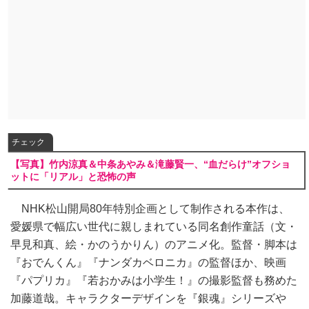
チェック
【写真】竹内涼真＆中条あやみ＆滝藤賢一、“血だらけ”オフショ
ットに「リアル」と恐怖の声
NHK松山開局80年特別企画として制作される本作は、
愛媛県で幅広い世代に親しまれている同名創作童話（文・
早見和真、絵・かのうかりん）のアニメ化。監督・脚本は
『おでんくん』『ナンダカベロニカ』の監督ほか、映画
『パプリカ』『若おかみは小学生！』の撮影監督も務めた
加藤道哉。キャラクターデザインを『銀魂』シリーズや