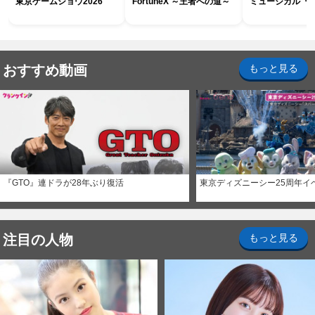
東京ゲームショウ2026
FortuneX ～王者への道～
ミュージカル『R
おすすめ動画
もっと見る
『GTO』連ドラが28年ぶり復活
東京ディズニーシー25周年イ
注目の人物
もっと見る