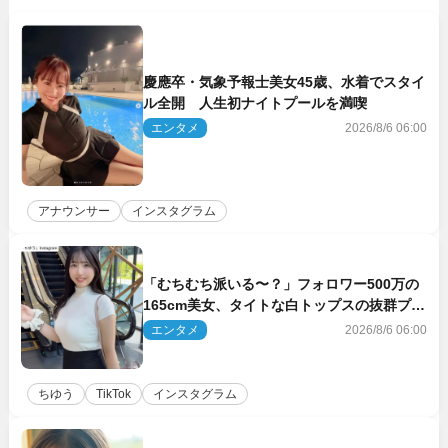
慶應卒・気象予報士美女45歳、水着でスタイ
ル全開 人生初ナイトプールを満喫
エンタメ
2026/8/6 06:00
アナウンサー
インスタグラム
「むちむち派いる〜？」フォロワー500万の
165cm美女、タイトな白トップスの抜群プロ
ポーションにネット衝撃
エンタメ
2026/8/6 06:00
ちゆう
TikTok
インスタグラム