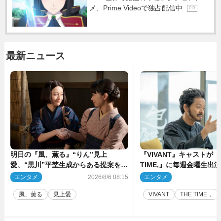
メ、Prime Videoで独占配信中
P R
最新ニュース
明日の『風、薫る』“りん”見上
『VIVANT』キャストが『
愛、“黒川”平埜生成からある提案を受
TIME,』に毎週金曜生出
ける
リ役・山中崇
エンタメ
2026/8/6 08:15
エンタメ
2
風、薫る
見上愛
VIVANT
THE TIME，