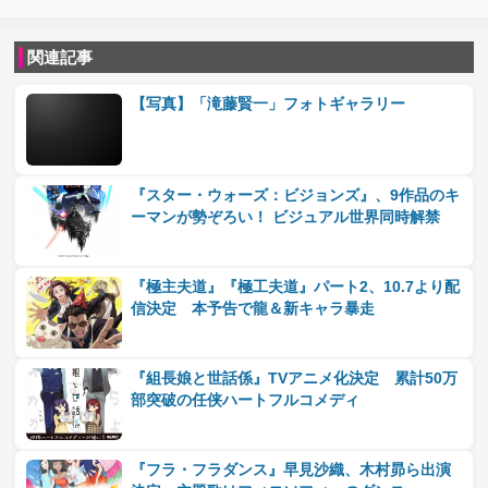
関連記事
【写真】「滝藤賢一」フォトギャラリー
『スター・ウォーズ：ビジョンズ』、9作品のキ
ーマンが勢ぞろい！ ビジュアル世界同時解禁
『極主夫道』『極工夫道』パート2、10.7より配
信決定 本予告で龍＆新キャラ暴走
『組長娘と世話係』TVアニメ化決定 累計50万
部突破の任侠ハートフルコメディ
『フラ・フラダンス』早見沙織、木村昴ら出演