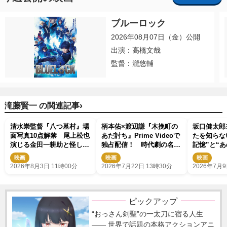
ブルーロック
2026年08月07日（金）公開
出演：高橋文哉
監督：瀧悠輔
›
滝藤賢一 の関連記事
清水崇監督『八つ墓村』場
柄本佑×渡辺謙『木挽町の
坂口健太郎
面写真10点解禁 尾上松也
あだ討ち』Prime Videoで
たを知らな
演じる金田一耕助と怪しき
独占配信！ 時代劇の名
記憶”と“
村人たち
手・源孝志が贈る江戸ミス
迫る場面カ
映画
映画
映画
テリー
2026年8月3日 11時00分
2026年7月22日 13時30分
2026年7月9
ピックアップ
“おっさん剣聖”の一太刀に宿る人生
―― 世界で話題の本格アクションアニ