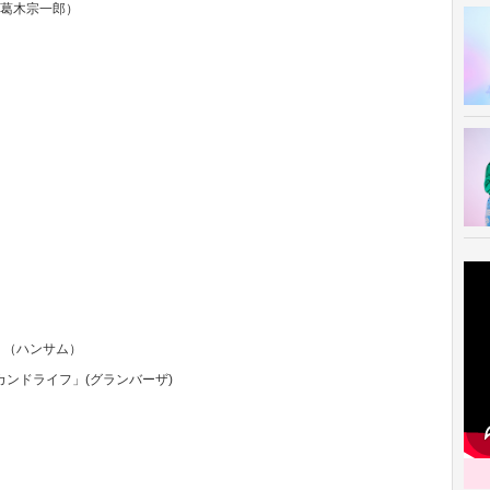
ks]」（葛木宗一郎）
」（ハンサム）
カンドライフ」(グランバーザ)