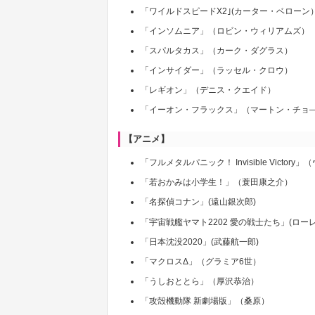
「ワイルドスピードX2｣(カーター・ベローン
「インソムニア」（ロビン・ウィリアムズ）
「スパルタカス」（カーク・ダグラス）
「インサイダー」（ラッセル・クロウ）
「レギオン」（デニス・クエイド）
「イーオン・フラックス」（マートン・チョ
【アニメ】
「フルメタルパニック！ Invisible Victo
「若おかみは小学生！」（蓑田康之介）
「名探偵コナン」(遠山銀次郎)
「宇宙戦艦ヤマト2202 愛の戦士たち」(ロー
「日本沈没2020」(武藤航一郎)
「マクロスΔ」（グラミア6世）
「うしおととら」（厚沢恭治）
「攻殻機動隊 新劇場版」（桑原）