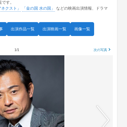
覧です。
ユアネクスト」
「金の国 水の国」
などの映画出演情報、ドラマ
事
出演作品一覧
出演映画一覧
画像一覧
1/1
次の写真