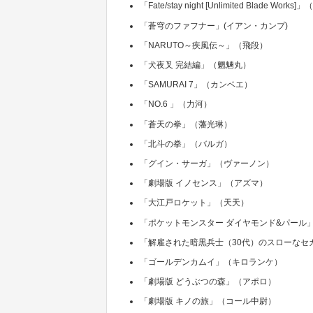
「Fate/stay night [Unlimited Blade Wor
「蒼穹のファフナー」(イアン・カンプ)
「NARUTO～疾風伝～」（飛段）
「犬夜叉 完結編」（魍魎丸）
「SAMURAI 7」（カンベエ）
「NO.6 」（力河）
「蒼天の拳」（藩光琳）
「北斗の拳」（バルガ）
「グイン・サーガ」（ヴァーノン）
「劇場版 イノセンス」（アズマ）
「大江戸ロケット」（天天）
「ポケットモンスター ダイヤモンド&パール
「解雇された暗黒兵士（30代）のスローなセ
「ゴールデンカムイ」（キロランケ）
「劇場版 どうぶつの森」（アポロ）
「劇場版 キノの旅」（コール中尉）