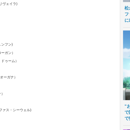
リヴェイラ)
松
フ
に
ュンフン)
ローガン）
・ドゥーム）
・オーガナ）
ナ）
“
ーファス・シーウェル)
で
で
)