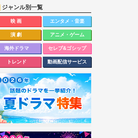
ジャンル別一覧
映画
エンタメ・音楽
演劇
アニメ・ゲーム
海外ドラマ
セレブ&ゴシップ
トレンド
動画配信サービス