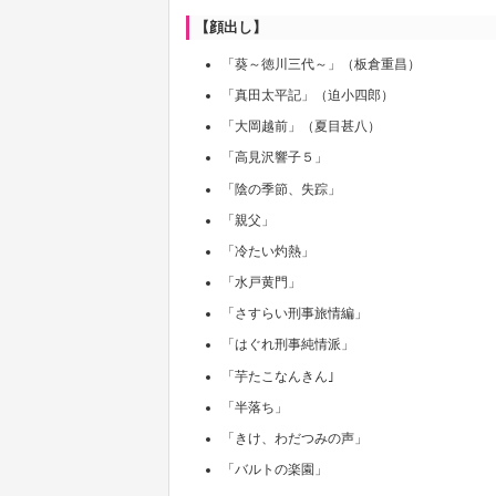
【顔出し】
「葵～徳川三代～」（板倉重昌）
「真田太平記」（迫小四郎）
「大岡越前」（夏目甚八）
「高見沢響子５」
「陰の季節、失踪」
「親父」
「冷たい灼熱」
「水戸黄門」
「さすらい刑事旅情編」
「はぐれ刑事純情派」
「芋たこなんきん｣
「半落ち」
「きけ、わだつみの声」
「バルトの楽園」