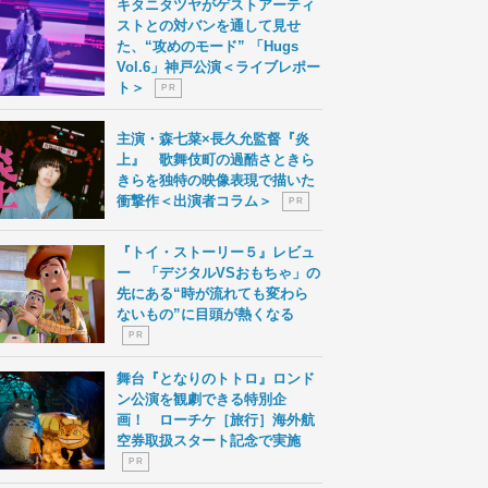
キタニタツヤがゲストアーティ
ストとの対バンを通して見せ
た、“攻めのモード” 「Hugs
Vol.6」神戸公演＜ライブレポー
ト＞
P R
主演・森七菜×長久允監督『炎
上』 歌舞伎町の過酷さときら
きらを独特の映像表現で描いた
衝撃作＜出演者コラム＞
P R
『トイ・ストーリー５』レビュ
ー 「デジタルVSおもちゃ」の
先にある“時が流れても変わら
ないもの”に目頭が熱くなる
P R
舞台『となりのトトロ』ロンド
ン公演を観劇できる特別企
画！ ローチケ［旅行］海外航
空券取扱スタート記念で実施
P R