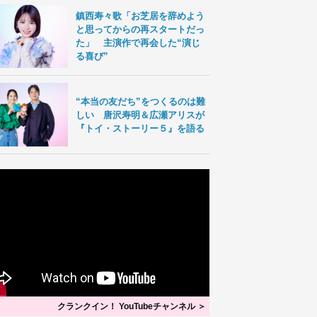
鎮西寿々歌「お芝居を辞めよう
と思ってからの再スタートだっ
た」 主演作で再会した“演じ
る喜び”
“本当の友だち”をつくるのは難
しい 唐沢寿明＆広瀬アリスが
『トイ・ストーリー５』を語る
クランクイン！ YouTubeチャンネル ＞