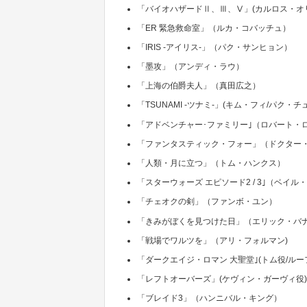
「バイオハザードⅡ、Ⅲ、Ⅴ」(カルロス・オ
「ER 緊急救命室」（ルカ・コバッチュ）
「IRIS -アイリス-」（パク・サンヒョン）
「墨攻」（アンディ・ラウ）
「上海の伯爵夫人」（真田広之）
「TSUNAMI -ツナミ-」(キム・フィ/パク・チ
「アドベンチャー･ファミリー｣（ロバート・
「ファンタスティック・フォー」（ドクター
「人類・月に立つ」（トム・ハンクス）
「スターウォーズ エピソード2 / 3｣（ベイル
「チェオクの剣」（ファンボ・ユン）
「きみがぼくを見つけた日」（エリック・バ
「戦場でワルツを」（アリ・フォルマン)
「ダークエイジ・ロマン 大聖堂｣(トム役/ル
「レフトオーバーズ」(ケヴィン・ガーヴィ役
「ブレイド3」（ハンニバル・キング）