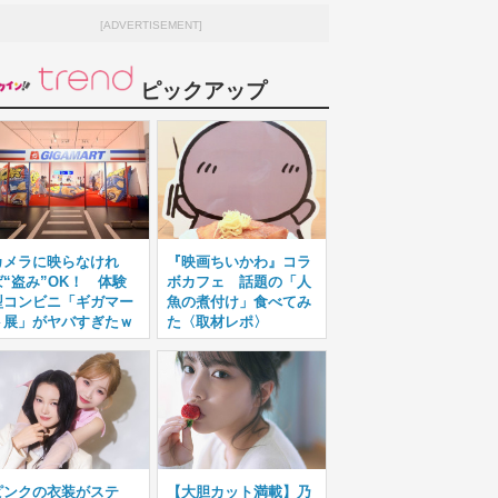
[ADVERTISEMENT]
ピックアップ
カメラに映らなけれ
『映画ちいかわ』コラ
ば“盗み”OK！ 体験
ボカフェ 話題の「人
型コンビニ「ギガマー
魚の煮付け」食べてみ
ト展」がヤバすぎたｗ
た〈取材レポ〉
ピンクの衣装がステ
【大胆カット満載】乃