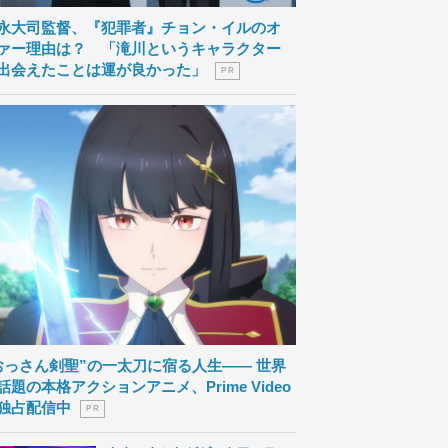
永大司監督、『犯罪者』チョン・イルのオ
ァー理由は？ 「滝川というキャラクター
出会えたことは運が良かった」
P R
おっさん剣聖”の一太刀に宿る人生―― 世界
話題の本格アクションアニメ、Prime Video
独占配信中
P R