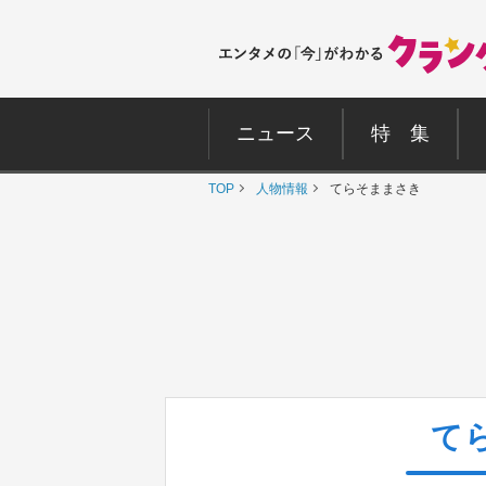
ニュース
特 集
TOP
人物情報
てらそままさき
て