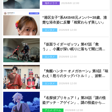
な戦場を収めた特別映像解禁
海外ドラマ
2026/8/8 12:00
“港区女子”系AKB48元メンバー38歳、清
楚な浴衣姿に反響「相変わらず美しい」
エンタメ
2026/8/8 12:00
『仮面ライダーゼッツ』第47話「救
う」、小鷹が深い眠りに落ちて闇に消え
る…？
エンタメ
2026/8/8 12:00
『角醒ハンター オメガホーン』第3話「味
わえ！怒りのタッグバトル！」、波斬の
ギリコがハンターバトルを挑んできた！
エンタメ
2026/8/8 12:00
『名探偵プリキュア！』第28話「謎の怪
盗デッチ・アゲイン」、謎の怪盗から不
思議な予告状が届く
アニメ･ゲーム
2026/8/8 12:00