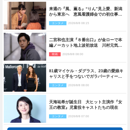
来週の『風、薫る』“りん”見上愛、新潟
から東京へ 恵風看護婦会での初仕事に
向かう
エンタメ
2026/8/8 08:15
二宮和也主演『８番出口』が金ローで本
編ノーカット地上波初放送 川村元気監
督＆二宮コメント到着
映画
2026/8/8 08:00
81歳マイケル・ダグラス、23歳の愛娘キ
ャリスと手をつないでガラパーティーに
来場
エンタメ
2026/8/8 08:00
天海祐希が誕生日 大ヒット主演作『女
王の教室』児童役キャストたちの現在
エンタメ
2026/8/8 07:00