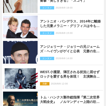
衝撃「美しすぎる」「スゴイ」
エンタメ
2026/8/8 18:00
アントニオ・バンデラス、2014年に離婚
した元妻メラニー・グリフィスは今も
「親友の一人」
エンタメ
2026/8/8 15:00
アンジェリーナ・ジョリーの兄ジェーム
ズ・ヘイヴンがゲイと公表 元妻の生配
信で明らかに
エンタメ
2026/8/8 14:00
WEST.小瀧望、弾圧される状況に屈せず
ロックを愛する男を体現！ 主演舞台
『ロックンロール』ビジュアル解禁
演劇
2026/8/8 12:00
トム・ハンクス製作総指揮『第二次世界
大戦全史』 ノルマンディー上陸の壮絶