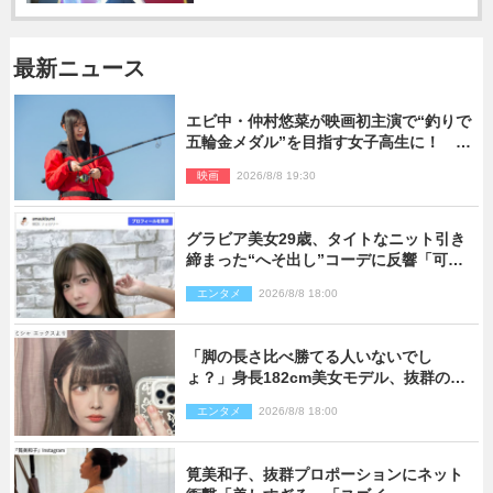
最新ニュース
エビ中・仲村悠菜が映画初主演で“釣りで
五輪金メダル”を目指す女子高生に！ 映
画『つりこまち』今秋公開
映画
2026/8/8 19:30
グラビア美女29歳、タイトなニット引き
締まった“へそ出し”コーデに反響「可愛
い過ぎる」
エンタメ
2026/8/8 18:00
「脚の長さ比べ勝てる人いないでし
ょ？」身長182cm美女モデル、抜群のプ
ロポーションにネット衝撃
エンタメ
2026/8/8 18:00
筧美和子、抜群プロポーションにネット