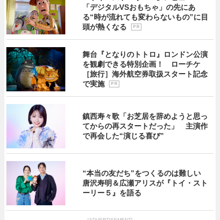
「デジタルVSおもちゃ」の先にあ
る“時が流れても変わらないもの”に目
頭が熱くなる
P R
舞台『となりのトトロ』ロンドン公演
を観劇できる特別企画！ ローチケ
［旅行］海外航空券取扱スタート記念
で実施
P R
鎮西寿々歌「お芝居を辞めようと思っ
てからの再スタートだった」 主演作
で再会した“演じる喜び”
“本当の友だち”をつくるのは難しい
唐沢寿明＆広瀬アリスが『トイ・スト
ーリー５』を語る
[ADVERTISEMENT]