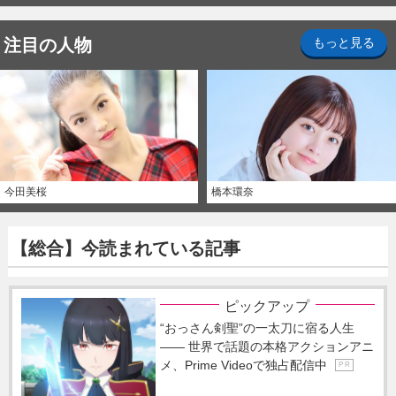
注目の人物
もっと見る
今田美桜
橋本環奈
【総合】今読まれている記事
ピックアップ
“おっさん剣聖”の一太刀に宿る人生
―― 世界で話題の本格アクションアニ
メ、Prime Videoで独占配信中
P R