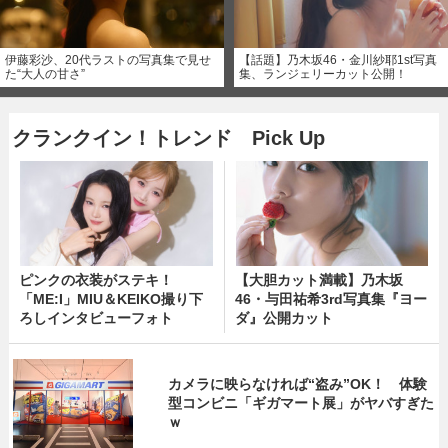
伊藤彩沙、20代ラストの写真集で見せ
【話題】乃木坂46・金川紗耶1st写真
た“大人の甘さ”
集、ランジェリーカット公開！
クランクイン！トレンド Pick Up
ピンクの衣装がステキ！
【大胆カット満載】乃木坂
「ME:I」MIU＆KEIKO撮り下
46・与田祐希3rd写真集『ヨー
ろしインタビューフォト
ダ』公開カット
カメラに映らなければ“盗み”OK！ 体験
型コンビニ「ギガマート展」がヤバすぎた
ｗ