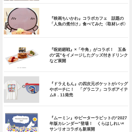
『映画ちいかわ』コラボカフェ 話題の
「人魚の煮付け」食べてみた〈取材レポ〉
『呪術廻戦』×「牛角」がコラボ！ 五条
の“茈”をイメージしたグッズ付きドリンク
など展開
『ドラえもん』の四次元ポケットがバッグ
やポーチに！ 「グラニフ」コラボアイテ
ム8．11発売
『ムーミン』やピーターラビットの“2027
年版カレンダー”登場！ くらはしれい×
サンリオコラボも新展開