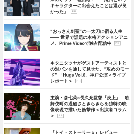
キャラクターに出会えたことは運が良
かった」
P R
“おっさん剣聖”の一太刀に宿る人生
―― 世界で話題の本格アクションアニ
メ、Prime Videoで独占配信中
P R
キタニタツヤがゲストアーティストと
の対バンを通して見せた、“攻めのモー
ド” 「Hugs Vol.6」神戸公演＜ライブ
レポート＞
P R
主演・森七菜×長久允監督『炎上』 歌
舞伎町の過酷さときらきらを独特の映
像表現で描いた衝撃作＜出演者コラム
＞
P R
『トイ・ストーリー５』レビュー