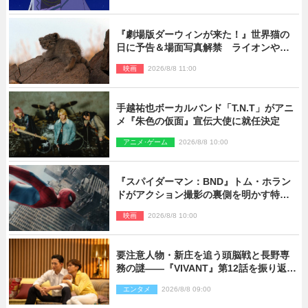
『劇場版ダーウィンが来た！』世界猫の
日に予告＆場面写真解禁 ライオンやマ
ヌルネコの赤ちゃんが大集合
映画
2026/8/8 11:00
手越祐也ボーカルバンド「T.N.T」がアニ
メ『朱色の仮面』宣伝大使に就任決定
アニメ･ゲーム
2026/8/8 10:00
『スパイダーマン：BND』トム・ホラン
ドがアクション撮影の裏側を明かす特別
映像解禁
映画
2026/8/8 10:00
要注意人物・新庄を追う頭脳戦と長野専
務の謎――『VIVANT』第12話を振り返
る！
エンタメ
2026/8/8 09:00