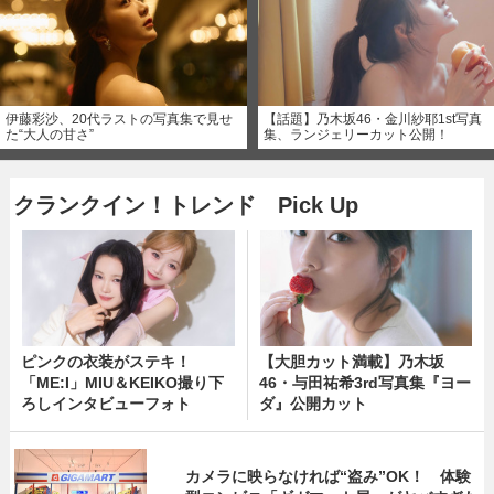
伊藤彩沙、20代ラストの写真集で見せ
【話題】乃木坂46・金川紗耶1st写真
た“大人の甘さ”
集、ランジェリーカット公開！
クランクイン！トレンド Pick Up
ピンクの衣装がステキ！
【大胆カット満載】乃木坂
「ME:I」MIU＆KEIKO撮り下
46・与田祐希3rd写真集『ヨー
ろしインタビューフォト
ダ』公開カット
カメラに映らなければ“盗み”OK！ 体験