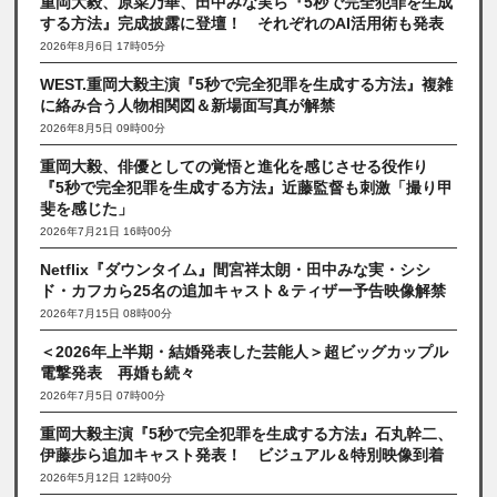
重岡大毅、原菜乃華、田中みな実ら『5秒で完全犯罪を生成
する方法』完成披露に登壇！ それぞれのAI活用術も発表
2026年8月6日 17時05分
WEST.重岡大毅主演『5秒で完全犯罪を生成する方法』複雑
に絡み合う人物相関図＆新場面写真が解禁
2026年8月5日 09時00分
重岡大毅、俳優としての覚悟と進化を感じさせる役作り
『5秒で完全犯罪を生成する方法』近藤監督も刺激「撮り甲
斐を感じた」
2026年7月21日 16時00分
Netflix『ダウンタイム』間宮祥太朗・田中みな実・シシ
ド・カフカら25名の追加キャスト＆ティザー予告映像解禁
2026年7月15日 08時00分
＜2026年上半期・結婚発表した芸能人＞超ビッグカップル
電撃発表 再婚も続々
2026年7月5日 07時00分
重岡大毅主演『5秒で完全犯罪を生成する方法』石丸幹二、
伊藤歩ら追加キャスト発表！ ビジュアル＆特別映像到着
2026年5月12日 12時00分