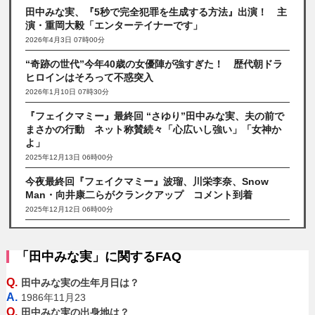
田中みな実、『5秒で完全犯罪を生成する方法』出演！ 主
演・重岡大毅「エンターテイナーです」
2026年4月3日 07時00分
“奇跡の世代”今年40歳の女優陣が強すぎた！ 歴代朝ドラ
ヒロインはそろって不惑突入
2026年1月10日 07時30分
『フェイクマミー』最終回 “さゆり”田中みな実、夫の前で
まさかの行動 ネット称賛続々「心広いし強い」「女神か
よ」
2025年12月13日 06時00分
今夜最終回『フェイクマミー』波瑠、川栄李奈、Snow
Man・向井康二らがクランクアップ コメント到着
2025年12月12日 06時00分
「田中みな実」に関するFAQ
Q.
田中みな実の生年月日は？
A.
1986年11月23
Q.
田中みな実の出身地は？