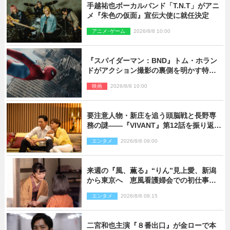
手越祐也ボーカルバンド「T.N.T」がアニ
メ『朱色の仮面』宣伝大使に就任決定
アニメ･ゲーム
2026/8/8 10:00
『スパイダーマン：BND』トム・ホラン
ドがアクション撮影の裏側を明かす特別
映像解禁
映画
2026/8/8 10:00
要注意人物・新庄を追う頭脳戦と長野専
務の謎――『VIVANT』第12話を振り返
る！
エンタメ
2026/8/8 09:00
来週の『風、薫る』“りん”見上愛、新潟
から東京へ 恵風看護婦会での初仕事に
向かう
エンタメ
2026/8/8 08:15
二宮和也主演『８番出口』が金ローで本