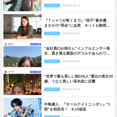
エンタメ
2026/8/8 06:30
『Ｔシャツが乾くまで』“咲子”蒼井優、
まさかの“再会”にあ然 ネットも動揺
「びっくりした!!」「今さら?!」（ネタバ
エンタメ
2026/8/8 06:00
レあり）
“会社員のお姉さん”インフルエンサー美
女、透き通る素肌のデコルテあらわワン
ピ姿に反響
エンタメ
2026/8/8 06:00
“世界で最も美しい顔100人”選出の美女30
歳、うなじ美しい浴衣姿に反響
エンタメ
2026/8/8 06:00
中島健人、『オールナイトニッポン』“1
部”を初担当！ 8.14放送