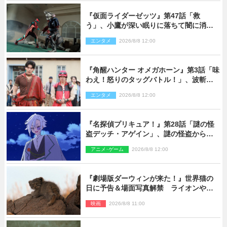
『仮面ライダーゼッツ』第47話「救
う」、小鷹が深い眠りに落ちて闇に消え
る…？
エンタメ
2026/8/8 12:00
『角醒ハンター オメガホーン』第3話「味
わえ！怒りのタッグバトル！」、波斬の
ギリコがハンターバトルを挑んできた！
エンタメ
2026/8/8 12:00
『名探偵プリキュア！』第28話「謎の怪
盗デッチ・アゲイン」、謎の怪盗から不
思議な予告状が届く
アニメ･ゲーム
2026/8/8 12:00
『劇場版ダーウィンが来た！』世界猫の
日に予告＆場面写真解禁 ライオンやマ
ヌルネコの赤ちゃんが大集合
映画
2026/8/8 11:00