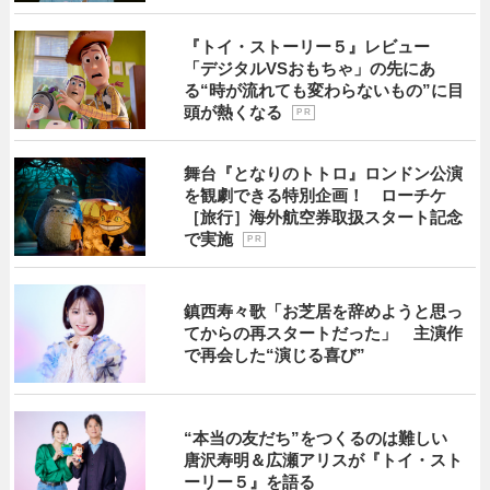
『トイ・ストーリー５』レビュー
「デジタルVSおもちゃ」の先にあ
る“時が流れても変わらないもの”に目
頭が熱くなる
P R
舞台『となりのトトロ』ロンドン公演
を観劇できる特別企画！ ローチケ
［旅行］海外航空券取扱スタート記念
で実施
P R
鎮西寿々歌「お芝居を辞めようと思っ
てからの再スタートだった」 主演作
で再会した“演じる喜び”
“本当の友だち”をつくるのは難しい
唐沢寿明＆広瀬アリスが『トイ・スト
ーリー５』を語る