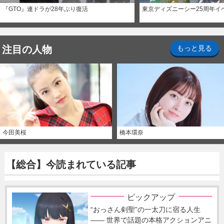
『GTO』連ドラが28年ぶり復活
東京ディズニーシー25周年イ
注目の人物
もっと見る
今田美桜
橋本環奈
【総合】今読まれている記事
ピックアップ
“おっさん剣聖”の一太刀に宿る人生
―― 世界で話題の本格アクションアニ