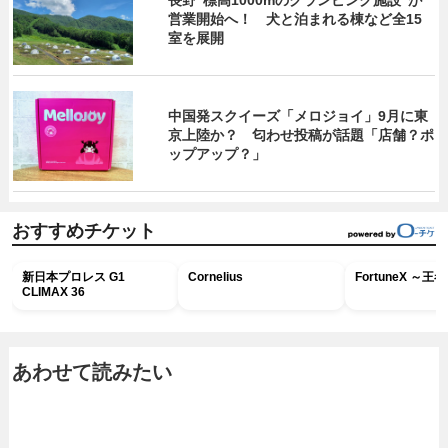
長野“標高1000mのグランピング施設”が
営業開始へ！ 犬と泊まれる棟など全15
室を展開
中国発スクイーズ「メロジョイ」9月に東
京上陸か？ 匂わせ投稿が話題「店舗？ポ
ップアップ？」
おすすめチケット
新日本プロレス G1
Cornelius
FortuneX ～
CLIMAX 36
あわせて読みたい