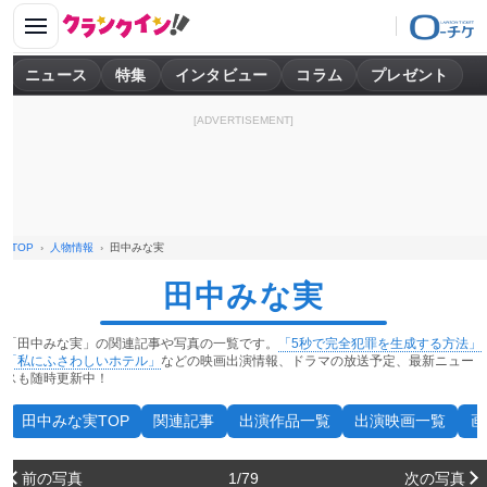
ニュース
特集
インタビュー
コラム
プレゼント
[ADVERTISEMENT]
TOP
人物情報
田中みな実
田中みな実
「田中みな実」の関連記事や写真の一覧です。
「5秒で完全犯罪を生成する方法」
「私にふさわしいホテル」
などの映画出演情報、ドラマの放送予定、最新ニュー
スも随時更新中！
田中みな実TOP
関連記事
出演作品一覧
出演映画一覧
画
前の写真
1/79
次の写真