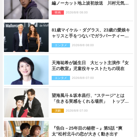
編ノーカット地上波初放送 川村元気監
督＆二宮コメント到着
映画
2026/8/8 08:00
81歳マイケル・ダグラス、23歳の愛娘キ
ャリスと手をつないでガラパーティーに
来場
エンタメ
2026/8/8 08:00
天海祐希が誕生日 大ヒット主演作『女
王の教室』児童役キャストたちの現在
エンタメ
2026/8/8 07:00
望海風斗＆坂本昌行、“ステージ”とは
「生きる実感をくれる場所」 トップを
走り続ける原動力を語る
演劇
2026/8/8 07:00
『告白－25年目の秘密－』第5話 “爽
太”松村北斗の恋が大きく動き出す