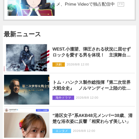
メ、Prime Videoで独占配信中
P R
最新ニュース
WEST.小瀧望、弾圧される状況に屈せず
ロックを愛する男を体現！ 主演舞台
『ロックンロール』ビジュアル解禁
演劇
2026/8/8 12:00
トム・ハンクス製作総指揮『第二次世界
大戦全史』 ノルマンディー上陸の壮絶
な戦場を収めた特別映像解禁
海外ドラマ
2026/8/8 12:00
“港区女子”系AKB48元メンバー38歳、清
楚な浴衣姿に反響「相変わらず美しい」
エンタメ
2026/8/8 12:00