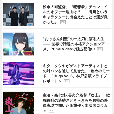
松永大司監督、『犯罪者』チョン・イ
ルのオファー理由は？ 「滝川という
キャラクターに出会えたことは運が良
かった」
P R
“おっさん剣聖”の一太刀に宿る人生
―― 世界で話題の本格アクションアニ
メ、Prime Videoで独占配信中
P R
キタニタツヤがゲストアーティストと
の対バンを通して見せた、“攻めのモー
ド” 「Hugs Vol.6」神戸公演＜ライブ
レポート＞
P R
主演・森七菜×長久允監督『炎上』 歌
舞伎町の過酷さときらきらを独特の映
像表現で描いた衝撃作＜出演者コラム
＞
P R