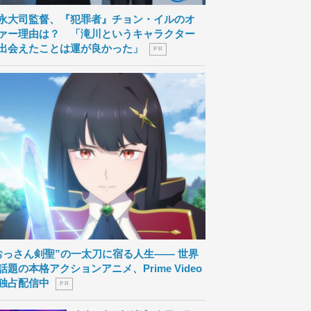
永大司監督、『犯罪者』チョン・イルのオ
ァー理由は？ 「滝川というキャラクター
出会えたことは運が良かった」
P R
おっさん剣聖”の一太刀に宿る人生―― 世界
話題の本格アクションアニメ、Prime Video
独占配信中
P R