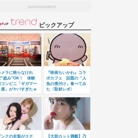
[ADVERTISEMENT]
ピックアップ
カメラに映らなけれ
『映画ちいかわ』コラ
ば“盗み”OK！ 体験
ボカフェ 話題の「人
型コンビニ「ギガマー
魚の煮付け」食べてみ
ト展」がヤバすぎたｗ
た〈取材レポ〉
ピンクの衣装がステ
【大胆カット満載】乃