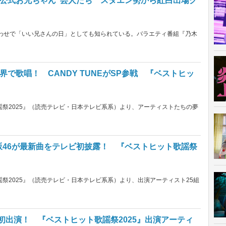
“公式お兄ちゃん”芸人たち スタエン勢から紅白出場グ
呂合わせで「いい兄さんの日」としても知られている。バラエティ番組『乃木
世界で歌唱！ CANDY TUNEがSP参戦 『ベストヒッ
歌謡祭2025』（読売テレビ・日本テレビ系系）より、アーティストたちの夢
坂46が最新曲をテレビ初披露！ 『ベストヒット歌謡祭
謡祭2025』（読売テレビ・日本テレビ系系）より、出演アーティスト25組
9組が初出演！ 『ベストヒット歌謡祭2025』出演アーティ