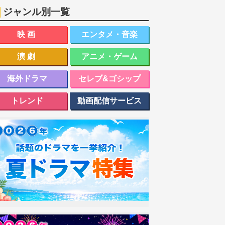
ジャンル別一覧
映画
エンタメ・音楽
演劇
アニメ・ゲーム
海外ドラマ
セレブ&ゴシップ
トレンド
動画配信サービス