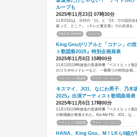
坂道系だけじゃない！ アイドルの
ループも
2025年11月23日 07時30分
11月23日は、日付の「11」と「23」での語
坂って、どこ？』（テレビ東京系）での共演を…
FRUITS ZIPPER
マユリカ
King Gnuがリアルと「コナン」の
ト歌謡祭2025』特別企画発表
2025年11月8日 15時00分
11月13日19時放送の音楽特番『ベストヒット
のコラボやメドレーなど、一夜限りの特別企画…
ベストヒット歌謡祭
アイナ・ジ・エンド
キスマイ、JO1、なにわ男子、乃木
2025』出演アーティスト歌唱曲発表
2025年11月6日 17時00分
11月13日19時放送の音楽特番『ベストヒット歌
の歌唱曲が発表された。Kis‐My‐Ft2、JO1、な…
ベストヒット歌謡祭
アイナ・ジ・エンド
HANA、King Gnu、M！LKら