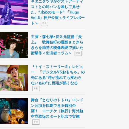
キタニタツヤがゲストアーティ
ストとの対バンを通して見せ
た、“攻めのモード” 「Hugs
Vol.6」神戸公演＜ライブレポー
ト＞
P R
主演・森七菜×長久允監督『炎
上』 歌舞伎町の過酷さときら
きらを独特の映像表現で描いた
衝撃作＜出演者コラム＞
P R
『トイ・ストーリー５』レビュ
ー 「デジタルVSおもちゃ」の
先にある“時が流れても変わら
ないもの”に目頭が熱くなる
P R
舞台『となりのトトロ』ロンド
ン公演を観劇できる特別企
画！ ローチケ［旅行］海外航
空券取扱スタート記念で実施
P R