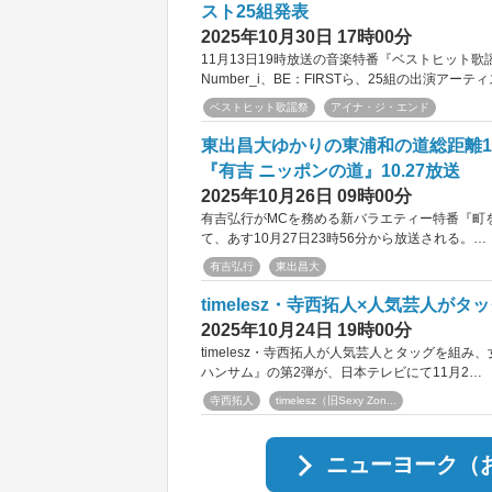
スト25組発表
2025年10月30日 17時00分
11月13日19時放送の音楽特番『ベストヒット
Number_i、BE：FIRSTら、25組の出演アー
ベストヒット歌謡祭
アイナ・ジ・エンド
東出昌大ゆかりの東浦和の道総距離1
『有吉 ニッポンの道』10.27放送
2025年10月26日 09時00分
有吉弘行がMCを務める新バラエティー特番『町を
て、あす10月27日23時56分から放送される。…
有吉弘行
東出昌大
timelesz・寺西拓人×人気芸人が
2025年10月24日 19時00分
timelesz・寺西拓人が人気芸人とタッグを組
ハンサム』の第2弾が、日本テレビにて11月2…
寺西拓人
timelesz（旧Sexy Zon...
ニューヨーク（