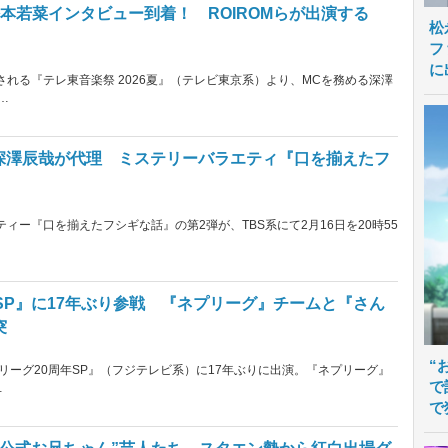
本若菜インタビュー到着！ ROIROMらが出演する
松
フ
に
送される『テレ東音楽祭 2026夏』（テレビ東京系）より、MCを務める深澤
…
n・深澤辰哉が代理 ミステリーバラエティ『口を揃えたフ
ィー『口を揃えたフシギな話』の第2弾が、TBS系にて2月16日を20時55
SP』に17年ぶり参戦 『ネプリーグ』チームと『さん
突
“
プリーグ20周年SP』（フジテレビ系）に17年ぶりに出演。『ネプリーグ』
で
…
で