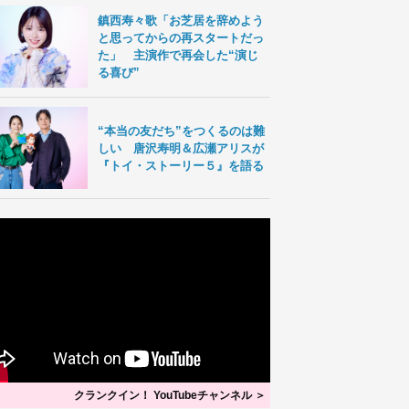
鎮西寿々歌「お芝居を辞めよう
と思ってからの再スタートだっ
た」 主演作で再会した“演じ
る喜び”
“本当の友だち”をつくるのは難
しい 唐沢寿明＆広瀬アリスが
『トイ・ストーリー５』を語る
クランクイン！ YouTubeチャンネル ＞