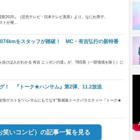
歌謡祭2025』（読売テレビ・日本テレビ系系）より、なにわ男子、
ティストが発…
074kmをスタッフが踏破！ MC・有吉弘行の新特番
歩けば人がわかる 有吉 ニッポンの道』が、TBS系（一部地域を除く）に
タッグ！ 『トーク★ハンサム』第2弾、11.2放送
み、女性ゲストを“ハンサムにもてなす”新感覚トークバラエティー『トーク★
お笑いコンビ）の記事一覧を見る