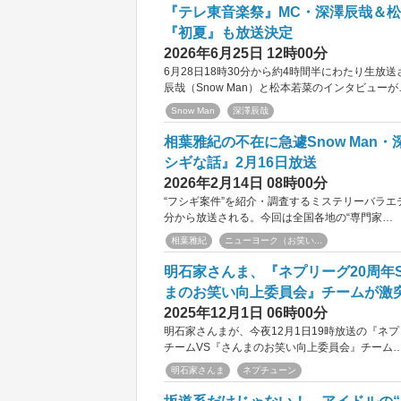
『テレ東音楽祭』MC・深澤辰哉＆松
『初夏』も放送決定
2026年6月25日 12時00分
6月28日18時30分から約4時間半にわたり生放
辰哉（Snow Man）と松本若菜のインタビューが
Snow Man
深澤辰哉
相葉雅紀の不在に急遽Snow Ma
シギな話』2月16日放送
2026年2月14日 08時00分
“フシギ案件”を紹介・調査するミステリーバラエテ
分から放送される。今回は全国各地の“専門家…
相葉雅紀
ニューヨーク（お笑い...
明石家さんま、『ネプリーグ20周年
まのお笑い向上委員会』チームが激
2025年12月1日 06時00分
明石家さんまが、今夜12月1日19時放送の『ネ
チームVS『さんまのお笑い向上委員会』チーム
明石家さんま
ネプチューン