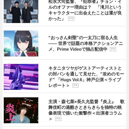
松永大司監督、『犯罪者』チョン・イ
ルのオファー理由は？ 「滝川という
キャラクターに出会えたことは運が良
かった」
P R
“おっさん剣聖”の一太刀に宿る人生
―― 世界で話題の本格アクションアニ
メ、Prime Videoで独占配信中
P R
キタニタツヤがゲストアーティストと
の対バンを通して見せた、“攻めのモー
ド” 「Hugs Vol.6」神戸公演＜ライブ
レポート＞
P R
主演・森七菜×長久允監督『炎上』 歌
舞伎町の過酷さときらきらを独特の映
像表現で描いた衝撃作＜出演者コラム
＞
P R