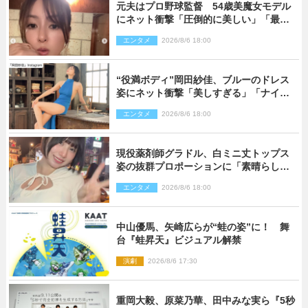
元夫はプロ野球監督 54歳美魔女モデル
にネット衝撃「圧倒的に美しい」「最強
クラス」「うっとり」
エンタメ
2026/8/6 18:00
“役満ボディ”岡田紗佳、ブルーのドレス
姿にネット衝撃「美しすぎる」「ナイ
ス」
エンタメ
2026/8/6 18:00
現役薬剤師グラドル、白ミニ丈トップス
姿の抜群プロポーションに「素晴らしす
ぎる」「すっっっご！」とネット絶賛
エンタメ
2026/8/6 18:00
中山優馬、矢崎広らが“蛙の姿”に！ 舞
台『蛙昇天』ビジュアル解禁
演劇
2026/8/6 17:30
重岡大毅、原菜乃華、田中みな実ら『5秒