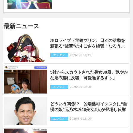
最新ニュース
ホロライブ・宝鐘マリン、日々の活動を
頑張る“後輩”のすごさを絶賛「なろう系
主人公まである」
エンタメ
2026/8/6 18:15
5社からスカウトされた美女30歳、艶やか
な浴衣姿に反響「可愛過ぎるすぅ」
エンタメ
2026/8/6 18:00
どういう関係!? 的場浩司インスタに“自
慢の娘”元乃木坂46美女2人が登場し反響
エンタメ
2026/8/6 18:00