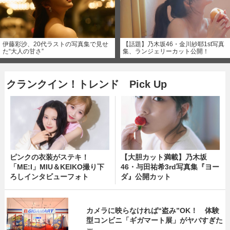
伊藤彩沙、20代ラストの写真集で見せ
【話題】乃木坂46・金川紗耶1st写真
た“大人の甘さ”
集、ランジェリーカット公開！
クランクイン！トレンド Pick Up
ピンクの衣装がステキ！
【大胆カット満載】乃木坂
「ME:I」MIU＆KEIKO撮り下
46・与田祐希3rd写真集『ヨー
ろしインタビューフォト
ダ』公開カット
カメラに映らなければ“盗み”OK！ 体験
型コンビニ「ギガマート展」がヤバすぎた