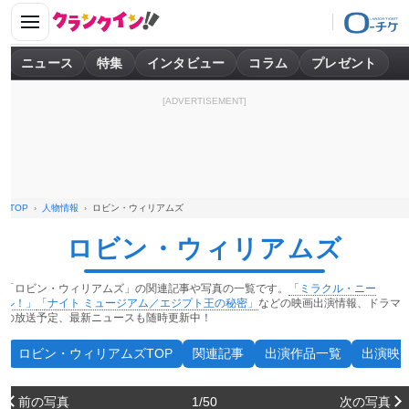
ニュース
特集
インタビュー
コラム
プレゼント
[ADVERTISEMENT]
TOP
人物情報
ロビン・ウィリアムズ
ロビン・ウィリアムズ
「ロビン・ウィリアムズ」の関連記事や写真の一覧です。
「ミラクル・ニー
ル！」
「ナイト ミュージアム／エジプト王の秘密」
などの映画出演情報、ドラマ
の放送予定、最新ニュースも随時更新中！
ロビン・ウィリアムズTOP
関連記事
出演作品一覧
出演映
前の写真
1/50
次の写真