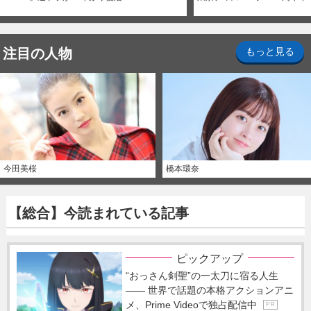
注目の人物
もっと見る
今田美桜
橋本環奈
【総合】今読まれている記事
ピックアップ
“おっさん剣聖”の一太刀に宿る人生
―― 世界で話題の本格アクションアニ
メ、Prime Videoで独占配信中
P R