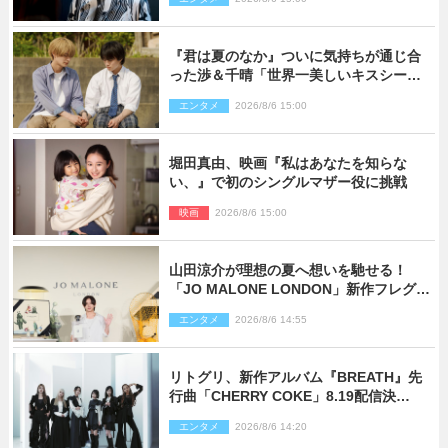
開」
『君は夏のなか』ついに気持ちが通じ合
った渉＆千晴「世界一美しいキスシー
ン」「めっちゃキュン」反響続々
エンタメ
2026/8/6 15:00
堀田真由、映画『私はあなたを知らな
い、』で初のシングルマザー役に挑戦
映画
2026/8/6 15:00
山田涼介が理想の夏へ想いを馳せる！
「JO MALONE LONDON」新作フレグラ
ンスを体験
エンタメ
2026/8/6 14:55
リトグリ、新作アルバム『BREATH』先
行曲「CHERRY COKE」8.19配信決
定！ eill書き下ろしのラブソング
エンタメ
2026/8/6 14:20