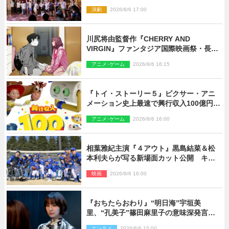
み！オン・ワークショップ2026」レポー
演劇
2026/8/6 17:00
ト【最終日】
川尻将由監督作『CHERRY AND
VIRGIN』ファンタジア国際映画祭・長編
アニメ部門で観客賞・金賞受賞！
アニメ･ゲーム
2026/8/6 16:15
『トイ・ストーリー５』ピクサー・アニ
メーション史上最速で興行収入100億円突
破 シリーズNo.1興収が目前
アニメ･ゲーム
2026/8/6 16:00
相葉雅紀主演『４アウト』黒島結菜＆松
本利夫らが写る新場面カット公開 キャ
スト登壇イベントも決定
映画
2026/8/6 16:00
『おちたらおわり』“明日海”宇垣美
里、“孔美子”篠田麻里子の意味深発言に
絶句 ネット驚き「まさか」「意外な展
エンタメ
2026/8/6 15:00