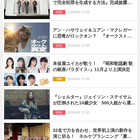
で完全犯罪を生成する方法』完成披露に
登壇！ それぞれのAI活用術も発表
映画
2026/8/6 17:05
アン・ハサウェイ＆ユアン・マクレガー
に恐竜がロックオン？ 『オークストリ
ートの異変』新ビジュアル＆本編映像初
映画
2026/8/6 17:00
解禁
本仮屋ユイカが歌う！ 『昭和歌謡劇 歌
の銀座パラダイス♪』11月より上演決定
演劇
2026/8/6 17:00
『シェルター』ジェイソン・ステイサム
が圧倒された14歳少女 500人超から選出
された新鋭ボディ・レイ・ブレスナック
映画
2026/8/6 17:00
とは
32名で力を合わせ、世界初上演の新作を
演じ切る！ ネルケプランニング「夏休