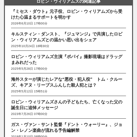
ロビン・ウィリアムズの関連記事
『ミセス・ダウト』元子役、ロビン・ウィリアムズから受
けた心温まるサポートを明かす
2026年6月10日 17時00分
キルスティン・ダンスト、『ジュマンジ』で共演したロビ
ン・ウィリアムズとの温かい思い出をシェア
2025年10月24日 18時30分
ロビン・ウィリアムズ主演『ポパイ』撮影現場はドラッグ
まみれだった
2025年5月28日 17時00分
海外スターが演じたレアな“悪役・犯人役” トム・クルー
ズ、キアヌ・リーブスふんした殺人犯とは？
2025年5月12日 15時51分
ロビン・ウィリアムズさんの子どもたち、亡くなった父の
誕生日に追悼メッセージ
2023年7月26日 07時00分
ガス・ヴァン・サント監督『ドント・ウォーリー』、ジョ
ン・レノン楽曲が流れる予告編解禁
2019年1月10日 08時00分