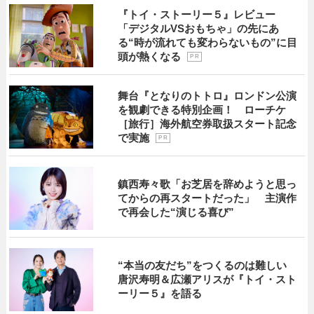
『トイ・ストーリー５』レビュー
「デジタルVSおもちゃ」の先にあ
る“時が流れても変わらないもの”に目
頭が熱くなる
P R
舞台『となりのトトロ』ロンドン公演
を観劇できる特別企画！ ローチケ
［旅行］海外航空券取扱スタート記念
で実施
P R
鎮西寿々歌「お芝居を辞めようと思っ
てからの再スタートだった」 主演作
で再会した“演じる喜び”
“本当の友だち”をつくるのは難しい
唐沢寿明＆広瀬アリスが『トイ・スト
ーリー５』を語る