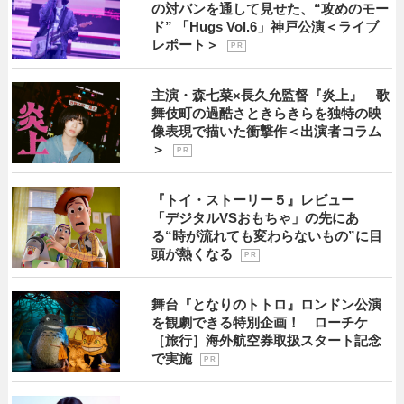
の対バンを通して見せた、“攻めのモー
ド” 「Hugs Vol.6」神戸公演＜ライブ
レポート＞
P R
主演・森七菜×長久允監督『炎上』 歌
舞伎町の過酷さときらきらを独特の映
像表現で描いた衝撃作＜出演者コラム
＞
P R
『トイ・ストーリー５』レビュー
「デジタルVSおもちゃ」の先にあ
る“時が流れても変わらないもの”に目
頭が熱くなる
P R
舞台『となりのトトロ』ロンドン公演
を観劇できる特別企画！ ローチケ
［旅行］海外航空券取扱スタート記念
で実施
P R