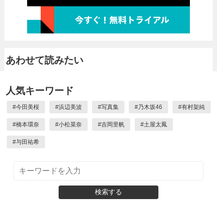
あわせて読みたい
人気キーワード
#
今田美桜
#
浜辺美波
#
写真集
#
乃木坂46
#
有村架純
#
橋本環奈
#
小松菜奈
#
吉岡里帆
#
土屋太鳳
#
与田祐希
検索する