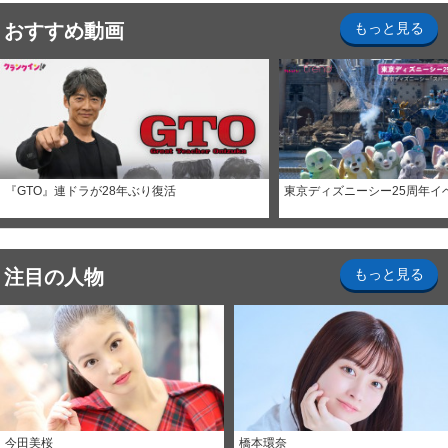
おすすめ動画
もっと見る
『GTO』連ドラが28年ぶり復活
東京ディズニーシー25周年イ
注目の人物
もっと見る
今田美桜
橋本環奈