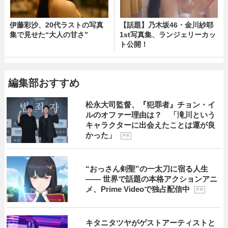
伊藤彩沙、20代ラストの写真
【話題】乃木坂46・金川紗耶
集で見せた“大人の甘さ”
1st写真集、ランジェリーカッ
ト公開！
編集部おすすめ
松永大司監督、『犯罪者』チョン・イ
ルのオファー理由は？ 「滝川という
キャラクターに出会えたことは運が良
かった」
P R
“おっさん剣聖”の一太刀に宿る人生
―― 世界で話題の本格アクションアニ
メ、Prime Videoで独占配信中
P R
キタニタツヤがゲストアーティストと