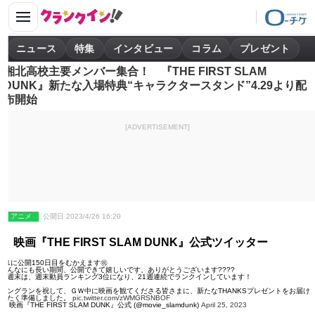
ニュース
特集
インタビュー
コラム
プレゼント
湘北高校主要メンバー集合！ 『THE FIRST SLAM
DUNK』新たな入場特典“キャラクタースタンド”4.29より配
布開始
[ADVERTISEMENT]
アニメ
公開日 2023/4/26 16:20
映画『THE FIRST SLAM DUNK』公式ツイッター
5/1に公開150日目をむかえます㊗️
こんなにも長い期間、公開できて嬉しいです、ありがとうございます????
先週末は、週末動員ランキング3位になり、21週連続でランクインしています！
ロングランを祝して、ＧＷ中に映画を観てくださる皆さまに、新たなTHANKSプレゼントをお届け
したく準備しました。
pic.twitter.com/zWMGRSNBOF
— 映画『THE FIRST SLAM DUNK』公式 (@movie_slamdunk)
April 25, 2023