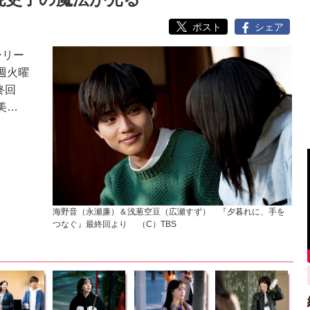
ポスト
シェア
ーリー
週火曜
終回
美…
海野音（永瀬廉）＆浅葱空豆（広瀬すず） 『夕暮れに、手を
つなぐ』最終回より （C）TBS