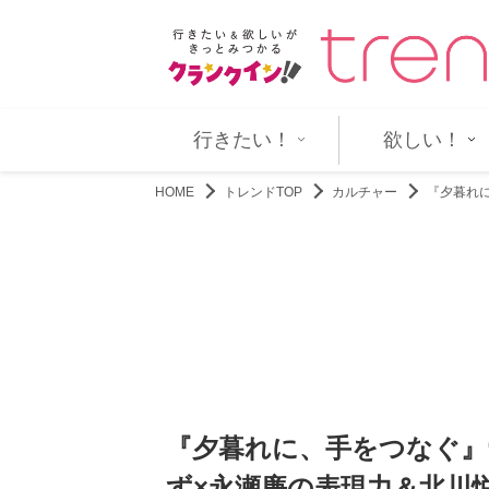
王の教室』児童役キャスト…
望海風斗＆坂本昌行、“ステージ”
行きたい！
欲しい！
HOME
トレンドTOP
カルチャー
『夕暮れ
『夕暮れに、手をつなぐ』
ず×永瀬廉の表現力＆北川