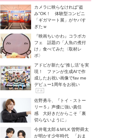
カメラに映らなければ“盗
み”OK！ 体験型コンビニ
「ギガマート展」がヤバす
ぎたｗ
『映画ちいかわ』コラボカ
フェ 話題の「人魚の煮付
け」食べてみた〈取材レ
ポ〉
アドビが新たな“推し活”を実
現！ ファンが生成AIで作
成したお祝い画像でfav me
デビュー1周年をお祝い
P R
佐野勇斗、『トイ・ストー
リー５』声優に強い責任
感 大好きだからこそ「裏
切らないように」
今井竜太郎＆M!LK 曽野舜太
が明かす少年時代 「おま