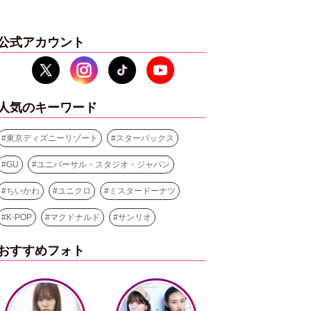
公式アカウント
人気のキーワード
#
東京ディズニーリゾート
#
スターバックス
#
GU
#
ユニバーサル・スタジオ・ジャパン
#
ちいかわ
#
ユニクロ
#
ミスタードーナツ
#
K-POP
#
マクドナルド
#
サンリオ
おすすめフォト