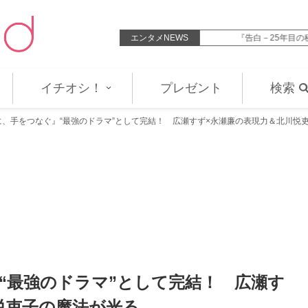
とは「生きる実感をくれる場所」…
エンタメNEWS
『告白－25年目の秘密－』第
イチオシ！
プレゼント
検索
に、手をつなぐ』“最強のドラマ”として完結！ 広瀬すず×永瀬廉の表現力＆北川悦
“最強のドラマ”として完結！ 広瀬す
悦吏子の魔法が光る