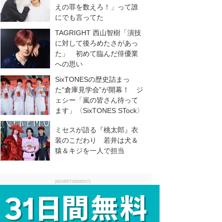
えの罪を数えろ！」って誰
にでも言ってた
TAGRIGHT 西山智樹「演技
に対して後ろめたさがあっ
た」 初めて臨んだ俳優業
への思い
SixTONESの歴史詰まっ
た“倉庫見学会”が開幕！ ジ
ェシー「嵐の皆さん待って
ます」〈SixTONES STock〉
ミセスが語る『桃太郎』衣
装のこだわり 若井は犬＆
猿＆キジを一人で担当
[ADVERTISEMENT]