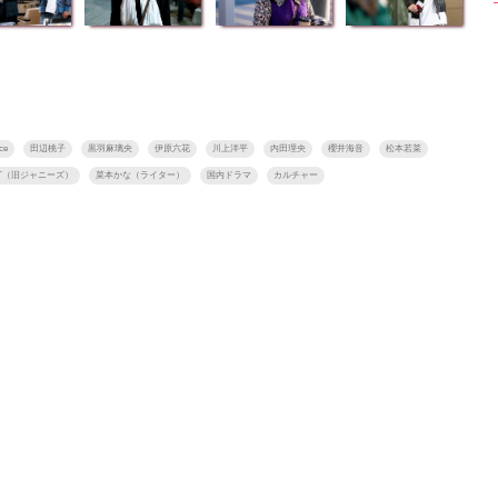
ce
田辺桃子
黒羽麻璃央
伊原六花
川上洋平
内田理央
櫻井海音
松本若菜
MENT（旧ジャニーズ）
菜本かな（ライター）
国内ドラマ
カルチャー