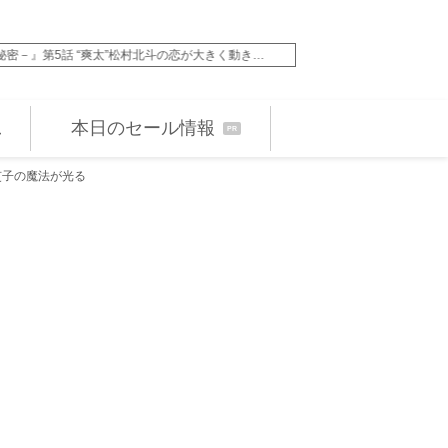
5話 “爽太”松村北斗の恋が大きく動き…
来週の『風、薫る』“
本日のセール情報
PR
吏子の魔法が光る