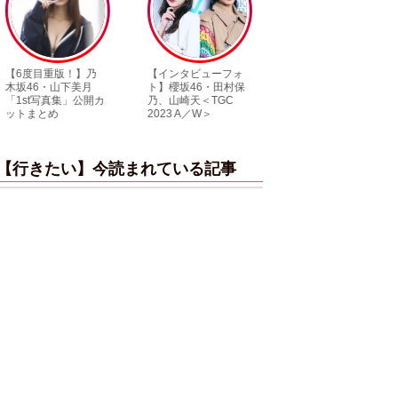
【インタビューフォ
ピンクの衣装がステ
【大胆カット満
ト】櫻坂46・田村保
キ！ 「ME:I」MIU＆
乃木坂46・与田
乃、山崎天＜TGC
KEIKO撮り下ろしイ
3rd写真集『ヨー
2023 A／W＞
ンタビューフォト
ダ』公開カット
【行きたい】今読まれている記事