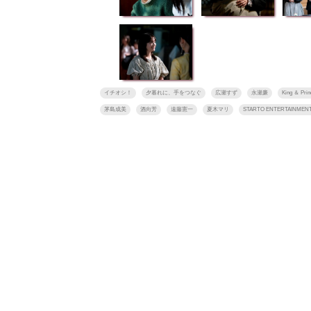
イチオシ！
夕暮れに、手をつなぐ
広瀬すず
永瀬廉
King ＆ Prin
茅島成美
酒向芳
遠藤憲一
夏木マリ
STARTO ENTERTAIN