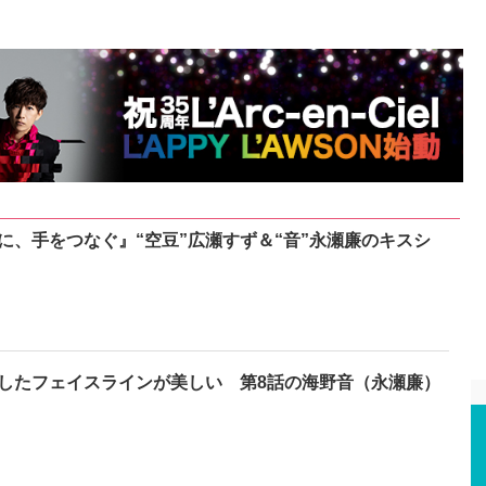
に、手をつなぐ』“空豆”広瀬すず＆“音”永瀬廉のキスシ
したフェイスラインが美しい 第8話の海野音（永瀬廉）