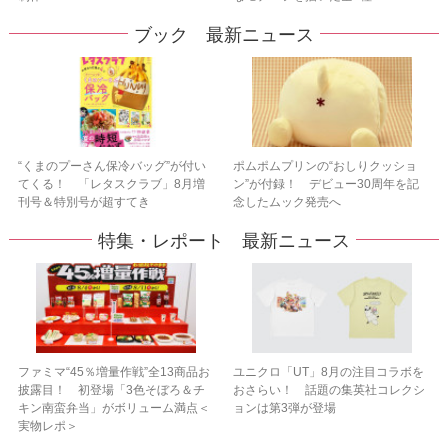
ブック 最新ニュース
“くまのプーさん保冷バッグ”が付い
ポムポムプリンの“おしりクッショ
てくる！ 「レタスクラブ」8月増
ン”が付録！ デビュー30周年を記
刊号＆特別号が超すてき
念したムック発売へ
特集・レポート 最新ニュース
ファミマ“45％増量作戦”全13商品お
ユニクロ「UT」8月の注目コラボを
披露目！ 初登場「3色そぼろ＆チ
おさらい！ 話題の集英社コレクシ
キン南蛮弁当」がボリューム満点＜
ョンは第3弾が登場
実物レポ＞