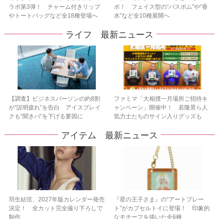
ラボ第3弾！ チャーム付きリップ
ボ！ フェイス型の“バスボム”や“香
やトートバッグなど全18種登場へ
水”など全10種展開へ
ライフ 最新ニュース
【調査】ビジネスパーソンの約8割
ファミマ「大相撲一月場所ご招待キ
が“説明疲れ”を告白 アイスブレイ
ャンペーン」開催中！ 若隆景ら人
クも“聞きパ”を下げる要因に
気力士たちのサイン入りグッズも
アイテム 最新ニュース
羽生結弦、2027年版カレンダー発売
『星の王子さま』の“アートプレー
決定！ 全カット完全撮り下ろしで
ト”がカプセルトイに登場！ 印象的
制作
なモチーフを描いた全6種