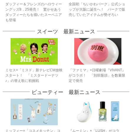
ダッフィー＆フレンズのハロウィー
全国初「ちいかわパーク」公式ショ
ングッズ8．25発売！ 驚かせあう
ップが大阪に誕生へ！ パークで販
ダッフィーたちを描いたスーベニア
売していたアイテムが勢ぞろい
も登場
スイーツ 最新ニュース
ミセス×「ミスド」新テレビCM放映
「ファミマ」×日曜劇場『VIVANT』
スタート！ 「ミスタードーナツ
がコラボ！ 「別班饅頭」を数量限
♪」の替え歌に初挑戦
定で発売
ビューティー 最新ニュース
ミッフィー×「コスメキッチン」コ
『ムーミン』×「LUSH」がコラ