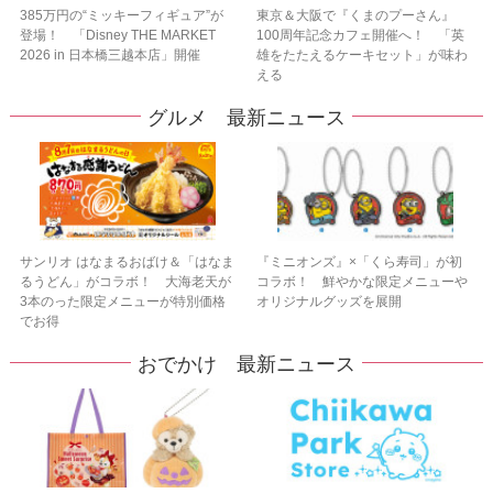
385万円の“ミッキーフィギュア”が
東京＆大阪で『くまのプーさん』
登場！ 「Disney THE MARKET
100周年記念カフェ開催へ！ 「英
2026 in 日本橋三越本店」開催
雄をたたえるケーキセット」が味わ
える
グルメ 最新ニュース
サンリオ はなまるおばけ＆「はなま
『ミニオンズ』×「くら寿司」が初
るうどん」がコラボ！ 大海老天が
コラボ！ 鮮やかな限定メニューや
3本のった限定メニューが特別価格
オリジナルグッズを展開
でお得
おでかけ 最新ニュース