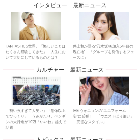
インタビュー 最新ニュース
FANTASTICS世界、「悔しいことは
井上和が語る“乃木坂46加入5年目の
たくさん経験してきた」 人生にお
現在地” 「グループを発信するフェ
いて大切にしているものとは？
ーズに」
カルチャー 最新ニュース
「勢い強すぎて大笑い」「想像以上
IVE ウォニョンの“ユニフォーム
でびっくり」 うみがたり、ペンギ
姿”に反響！ 「ウエストばり細い」
ンの大行進が10万「いいね」越えで
「完璧なスタイル」
話題
トピックス 最新ニュース