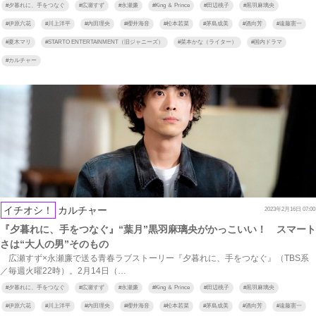
#
夕暮れに、手をつなぐ
#
広瀬すず
#
永瀬廉
#
King ＆ Prince
#
田辺桃子
#
黒羽麻璃央
#
伊原六花
#
川上洋平
#
内田理央
#
櫻井海音
#
松本若菜
#
茅島成美
#
酒向芳
#
遠藤憲一
#
夏木マリ
#
STARTO ENTERTAINMENT（旧ジャニーズ）
#
菜本かな（ライター）
#
国内ドラマ
#
カルチャー
イチオシ！
カルチャー
2023年2月16日 07:00
『夕暮れに、手をつなぐ』“葉月”黒羽麻璃央がかっこいい！ スマート
さは“大人の男”そのもの
広瀬すず×永瀬廉で送る青春ラブストーリー『夕暮れに、手をつなぐ』（TBS系
／毎週火曜22時）。2月14日（…
#
夕暮れに、手をつなぐ
#
広瀬すず
#
永瀬廉
#
King ＆ Prince
#
田辺桃子
#
黒羽麻璃央
#
伊原六花
#
川上洋平
#
内田理央
#
櫻井海音
#
松本若菜
#
茅島成美
#
酒向芳
#
遠藤憲一