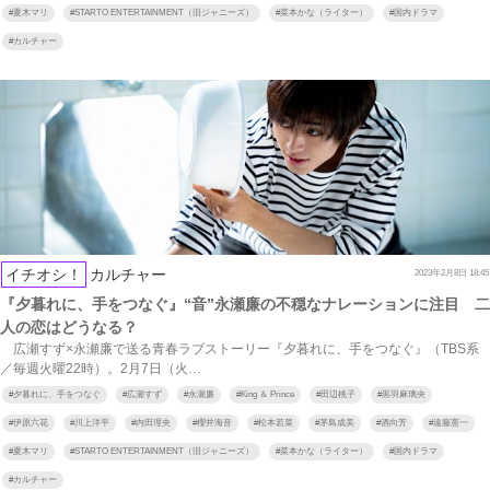
#
夏木マリ
#
STARTO ENTERTAINMENT（旧ジャニーズ）
#
菜本かな（ライター）
#
国内ドラマ
#
カルチャー
イチオシ！
カルチャー
2023年2月8日 18:45
『夕暮れに、手をつなぐ』“音”永瀬廉の不穏なナレーションに注目 二
人の恋はどうなる？
広瀬すず×永瀬廉で送る青春ラブストーリー『夕暮れに、手をつなぐ』（TBS系
／毎週火曜22時）。2月7日（火…
#
夕暮れに、手をつなぐ
#
広瀬すず
#
永瀬廉
#
King ＆ Prince
#
田辺桃子
#
黒羽麻璃央
#
伊原六花
#
川上洋平
#
内田理央
#
櫻井海音
#
松本若菜
#
茅島成美
#
酒向芳
#
遠藤憲一
#
夏木マリ
#
STARTO ENTERTAINMENT（旧ジャニーズ）
#
菜本かな（ライター）
#
国内ドラマ
#
カルチャー