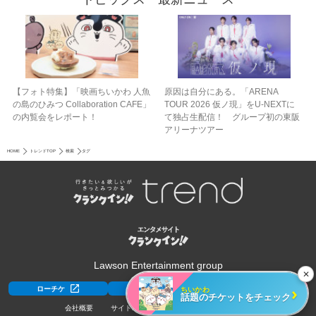
【フォト特集】「映画ちいかわ 人魚
原因は自分にある。「ARENA
の島のひみつ Collaboration CAFE」
TOUR 2026 仮ノ現」をU-NEXTに
の内覧会をレポート！
て独占生配信！ グループ初の東阪
アリーナツアー
HOME
トレンドTOP
検索
タグ
Lawson Entertainment group
✕
›
ちいかわ
ローチケ
ローチケ[旅行]
HMV&BOOKS
話題のチケットをチェック
会社概要
サイトポリシー
利用規約
採用情報