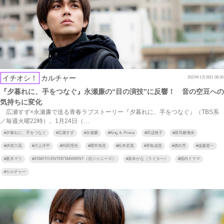
イチオシ！
カルチャー
2023年1月28日 08:30
『夕暮れに、手をつなぐ』永瀬廉の“目の演技”に反響！ 音の空豆への
気持ちに変化
広瀬すず×永瀬廉で送る青春ラブストーリー『夕暮れに、手をつなぐ』（TBS系
／毎週火曜22時）。1月24日（…
#
夕暮れに、手をつなぐ
#
広瀬すず
#
永瀬廉
#
King ＆ Prince
#
田辺桃子
#
黒羽麻璃央
#
伊原六花
#
川上洋平
#
内田理央
#
櫻井海音
#
松本若菜
#
茅島成美
#
酒向芳
#
遠藤憲一
#
夏木マリ
#
STARTO ENTERTAINMENT（旧ジャニーズ）
#
菜本かな（ライター）
#
国内ドラマ
#
カルチャー