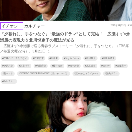
イチオシ！
カルチャー
2023年3月23日 19:30
『夕暮れに、手をつなぐ』“最強のドラマ”として完結！ 広瀬すず×永
瀬廉の表現力＆北川悦吏子の魔法が光る
広瀬すず×永瀬廉で送る青春ラブストーリー『夕暮れに、手をつなぐ』（TBS系
／毎週火曜22時）。3月21日（…
#
夕暮れに、手をつなぐ
#
広瀬すず
#
永瀬廉
#
King ＆ Prince
#
田辺桃子
#
黒羽麻璃央
#
伊原六花
#
川上洋平
#
内田理央
#
櫻井海音
#
松本若菜
#
茅島成美
#
酒向芳
#
遠藤憲一
#
夏木マリ
#
STARTO ENTERTAINMENT（旧ジャニーズ）
#
菜本かな（ライター）
#
国内ドラマ
#
カルチャー