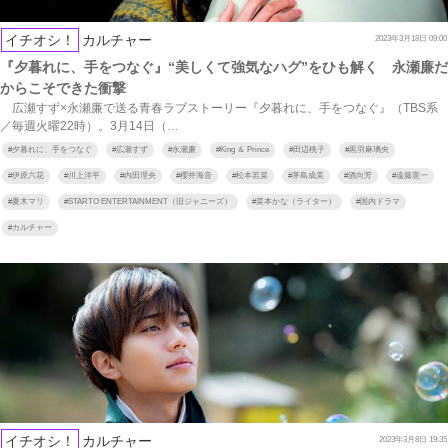
イチオシ！
カルチャー
2023年3月18日 09:00
『夕暮れに、手をつなぐ』“美しくて強気なハグ”をひも解く 永瀬廉だ
からこそできた衝撃
広瀬すず×永瀬廉で送る青春ラブストーリー『夕暮れに、手をつなぐ』（TBS系
／毎週火曜22時）。3月14日（…
#
夕暮れに、手をつなぐ
#
広瀬すず
#
永瀬廉
#
King ＆ Prince
#
田辺桃子
#
黒羽麻璃央
#
伊原六花
#
川上洋平
#
内田理央
#
櫻井海音
#
松本若菜
#
茅島成美
#
酒向芳
#
遠藤憲一
#
夏木マリ
#
STARTO ENTERTAINMENT（旧ジャニーズ）
#
菜本かな（ライター）
#
国内ドラマ
#
カルチャー
イチオシ！
カルチャー
2023年3月8日 19:35