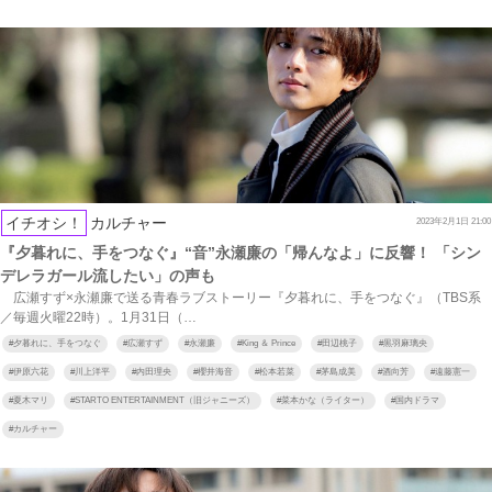
イチオシ！
カルチャー
2023年2月1日 21:00
『夕暮れに、手をつなぐ』“音”永瀬廉の「帰んなよ」に反響！ 「シン
デレラガール流したい」の声も
広瀬すず×永瀬廉で送る青春ラブストーリー『夕暮れに、手をつなぐ』（TBS系
／毎週火曜22時）。1月31日（…
#
夕暮れに、手をつなぐ
#
広瀬すず
#
永瀬廉
#
King ＆ Prince
#
田辺桃子
#
黒羽麻璃央
#
伊原六花
#
川上洋平
#
内田理央
#
櫻井海音
#
松本若菜
#
茅島成美
#
酒向芳
#
遠藤憲一
#
夏木マリ
#
STARTO ENTERTAINMENT（旧ジャニーズ）
#
菜本かな（ライター）
#
国内ドラマ
#
カルチャー