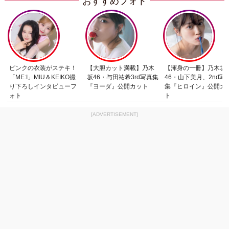
おすすめフォト
ピンクの衣装がステキ！
【大胆カット満載】乃木
【渾身の一冊】乃木坂
「ME:I」MIU＆KEIKO撮
坂46・与田祐希3rd写真集
46・山下美月、2nd写
り下ろしインタビューフ
『ヨーダ』公開カット
集『ヒロイン』公開カ
ォト
ト
[ADVERTISEMENT]