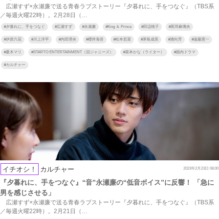
広瀬すず×永瀬廉で送る青春ラブストーリー『夕暮れに、手をつなぐ』（TBS系
／毎週火曜22時）。2月28日（…
#
夕暮れに、手をつなぐ
#
広瀬すず
#
永瀬廉
#
King ＆ Prince
#
田辺桃子
#
黒羽麻璃央
#
伊原六花
#
川上洋平
#
内田理央
#
櫻井海音
#
松本若菜
#
茅島成美
#
酒向芳
#
遠藤憲一
#
夏木マリ
#
STARTO ENTERTAINMENT（旧ジャニーズ）
#
菜本かな（ライター）
#
国内ドラマ
#
カルチャー
イチオシ！
カルチャー
2023年2月23日 08:00
『夕暮れに、手をつなぐ』“音”永瀬廉の“低音ボイス”に反響！ 「急に
男を感じさせる」
広瀬すず×永瀬廉で送る青春ラブストーリー『夕暮れに、手をつなぐ』（TBS系
／毎週火曜22時）。2月21日（…