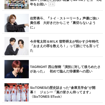
年をお祝い
P R
佐野勇斗、『トイ・ストーリー５』声優に強い
責任感 大好きだからこそ「裏切らないよう
に」
今井竜太郎＆M!LK 曽野舜太が明かす少年時代
「おまえの罪を数えろ！」って誰にでも言って
た
TAGRIGHT 西山智樹「演技に対して後ろめたさ
があった」 初めて臨んだ俳優業への思い
SixTONESの歴史詰まった“倉庫見学会”が開
幕！ ジェシー「嵐の皆さん待ってます」
〈SixTONES STock〉