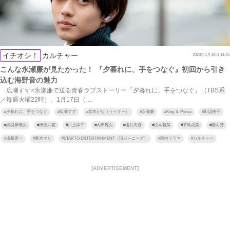
イチオシ！
カルチャー
2023年1月18日 11:45
こんな永瀬廉が見たかった！ 『夕暮れに、手をつなぐ』初回から引き
込む海野音の魅力
広瀬すず×永瀬廉で送る青春ラブストーリー『夕暮れに、手をつなぐ』（TBS系
／毎週火曜22時）。1月17日（…
#
夕暮れに、手をつなぐ
#
広瀬すず
#
菜本かな（ライター）
#
永瀬廉
#
King ＆ Prince
#
田辺桃子
#
黒羽麻璃央
#
伊原六花
#
川上洋平
#
内田理央
#
櫻井海音
#
松本若菜
#
茅島成美
#
酒向芳
#
遠藤憲一
#
夏木マリ
#
STARTO ENTERTAINMENT（旧ジャニーズ）
#
国内ドラマ
#
カルチャー
[ADVERTISEMENT]