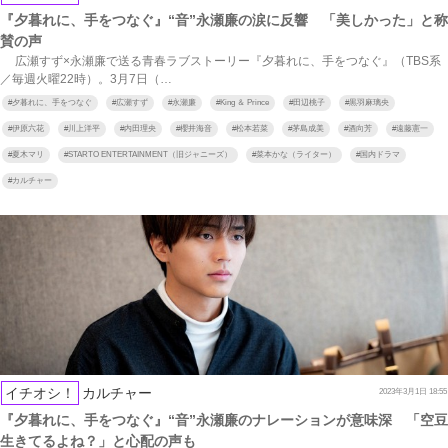
『夕暮れに、手をつなぐ』“音”永瀬廉の涙に反響 「美しかった」と称
賛の声
広瀬すず×永瀬廉で送る青春ラブストーリー『夕暮れに、手をつなぐ』（TBS系
／毎週火曜22時）。3月7日（…
#
夕暮れに、手をつなぐ
#
広瀬すず
#
永瀬廉
#
King ＆ Prince
#
田辺桃子
#
黒羽麻璃央
#
伊原六花
#
川上洋平
#
内田理央
#
櫻井海音
#
松本若菜
#
茅島成美
#
酒向芳
#
遠藤憲一
#
夏木マリ
#
STARTO ENTERTAINMENT（旧ジャニーズ）
#
菜本かな（ライター）
#
国内ドラマ
#
カルチャー
イチオシ！
カルチャー
2023年3月1日 18:55
『夕暮れに、手をつなぐ』“音”永瀬廉のナレーションが意味深 「空豆
生きてるよね？」と心配の声も