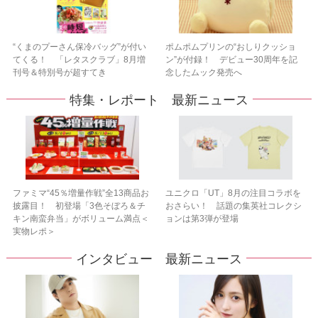
“くまのプーさん保冷バッグ”が付い
ポムポムプリンの“おしりクッショ
てくる！ 「レタスクラブ」8月増
ン”が付録！ デビュー30周年を記
刊号＆特別号が超すてき
念したムック発売へ
特集・レポート 最新ニュース
ファミマ“45％増量作戦”全13商品お
ユニクロ「UT」8月の注目コラボを
披露目！ 初登場「3色そぼろ＆チ
おさらい！ 話題の集英社コレクシ
キン南蛮弁当」がボリューム満点＜
ョンは第3弾が登場
実物レポ＞
インタビュー 最新ニュース