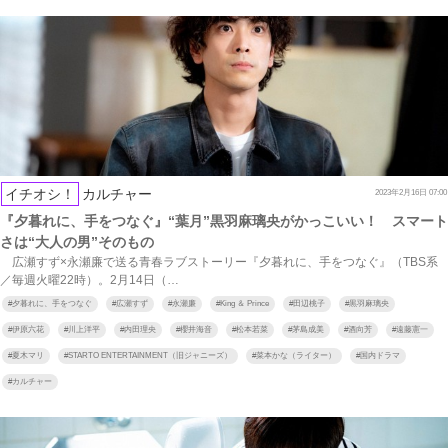
イチオシ！
カルチャー
2023年2月16日 07:00
『夕暮れに、手をつなぐ』“葉月”黒羽麻璃央がかっこいい！ スマート
さは“大人の男”そのもの
広瀬すず×永瀬廉で送る青春ラブストーリー『夕暮れに、手をつなぐ』（TBS系
／毎週火曜22時）。2月14日（…
#
夕暮れに、手をつなぐ
#
広瀬すず
#
永瀬廉
#
King ＆ Prince
#
田辺桃子
#
黒羽麻璃央
#
伊原六花
#
川上洋平
#
内田理央
#
櫻井海音
#
松本若菜
#
茅島成美
#
酒向芳
#
遠藤憲一
#
夏木マリ
#
STARTO ENTERTAINMENT（旧ジャニーズ）
#
菜本かな（ライター）
#
国内ドラマ
#
カルチャー