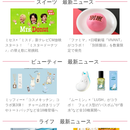
スイーツ 最新ニュース
ミセス×「ミスド」新テレビCM放映
「ファミマ」×日曜劇場『VIVANT』
スタート！ 「ミスタードーナツ
がコラボ！ 「別班饅頭」を数量限
♪」の替え歌に初挑戦
定で発売
ビューティー 最新ニュース
ミッフィー×「コスメキッチン」コ
『ムーミン』×「LUSH」がコラ
ラボ第3弾！ チャーム付きリップ
ボ！ フェイス型の“バスボム”や“香
やトートバッグなど全18種登場へ
水”など全10種展開へ
ライフ 最新ニュース