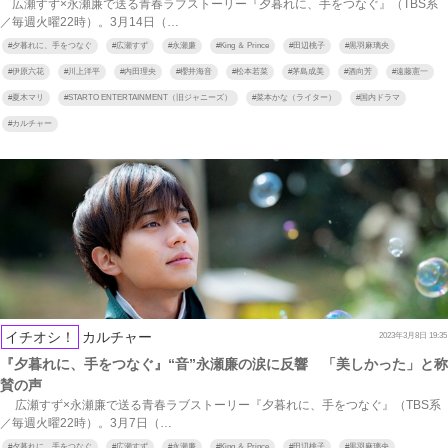
広瀬すず×永瀬廉で送る青春ラブストーリー『夕暮れに、手をつなぐ』（TBS系
／毎週火曜22時）。3月14日（…
#
夕暮れに、手をつなぐ
#
広瀬すず
#
永瀬廉
#
King ＆ Prince
#
田辺桃子
#
黒羽麻璃央
#
伊原六花
#
川上洋平
#
内田理央
#
櫻井海音
#
松本若菜
#
茅島成美
#
酒向芳
#
遠藤憲一
#
夏木マリ
#
STARTO ENTERTAINMENT（旧ジャニーズ）
#
菜本かな（ライター）
#
国内ドラマ
#
カルチャー
イチオシ！
カルチャー
2023年3月8日 19:35
『夕暮れに、手をつなぐ』“音”永瀬廉の涙に反響 「美しかった」と称
賛の声
広瀬すず×永瀬廉で送る青春ラブストーリー『夕暮れに、手をつなぐ』（TBS系
／毎週火曜22時）。3月7日（…
#
夕暮れに、手をつなぐ
#
広瀬すず
#
永瀬廉
#
King ＆ Prince
#
田辺桃子
#
黒羽麻璃央