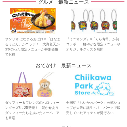
グルメ 最新ニュース
サンリオ はなまるおばけ＆「はなま
『ミニオンズ』×「くら寿司」が初
るうどん」がコラボ！ 大海老天が
コラボ！ 鮮やかな限定メニューや
3本のった限定メニューが特別価格
オリジナルグッズを展開
でお得
おでかけ 最新ニュース
ダッフィー＆フレンズのハロウィー
全国初「ちいかわパーク」公式ショ
ングッズ8．25発売！ 驚かせあう
ップが大阪に誕生へ！ パークで販
ダッフィーたちを描いたスーベニア
売していたアイテムが勢ぞろい
も登場