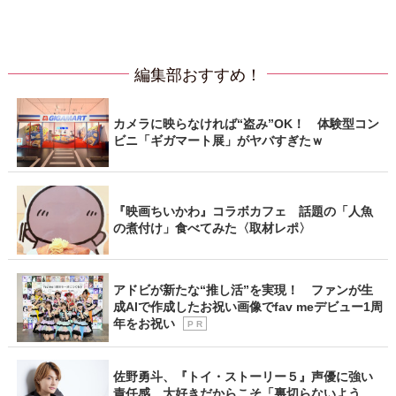
編集部おすすめ！
カメラに映らなければ“盗み”OK！ 体験型コン
ビニ「ギガマート展」がヤバすぎたｗ
『映画ちいかわ』コラボカフェ 話題の「人魚
の煮付け」食べてみた〈取材レポ〉
アドビが新たな“推し活”を実現！ ファンが生
成AIで作成したお祝い画像でfav meデビュー1周
年をお祝い
P R
佐野勇斗、『トイ・ストーリー５』声優に強い
責任感 大好きだからこそ「裏切らないよう