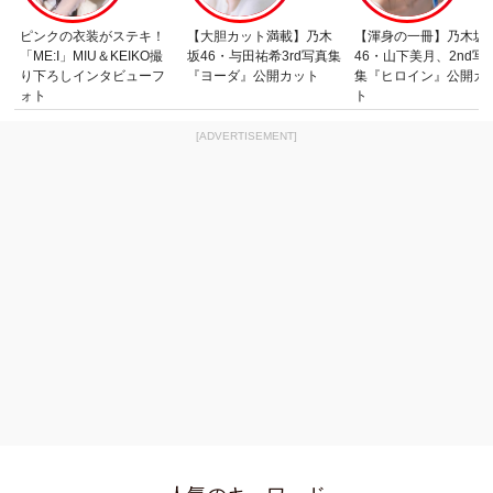
ピンクの衣装がステキ！
【大胆カット満載】乃木
【渾身の一冊】乃木坂
「ME:I」MIU＆KEIKO撮
坂46・与田祐希3rd写真集
46・山下美月、2nd写
り下ろしインタビューフ
『ヨーダ』公開カット
集『ヒロイン』公開カ
ォト
ト
[ADVERTISEMENT]