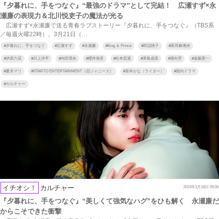
『夕暮れに、手をつなぐ』“最強のドラマ”として完結！ 広瀬すず×永
瀬廉の表現力＆北川悦吏子の魔法が光る
広瀬すず×永瀬廉で送る青春ラブストーリー『夕暮れに、手をつなぐ』（TBS系
／毎週火曜22時）。3月21日（…
#
夕暮れに、手をつなぐ
#
広瀬すず
#
永瀬廉
#
King ＆ Prince
#
田辺桃子
#
黒羽麻璃央
#
伊原六花
#
川上洋平
#
内田理央
#
櫻井海音
#
松本若菜
#
茅島成美
#
酒向芳
#
遠藤憲一
#
夏木マリ
#
STARTO ENTERTAINMENT（旧ジャニーズ）
#
菜本かな（ライター）
#
国内ドラマ
#
カルチャー
イチオシ！
カルチャー
2023年3月18日 09:00
『夕暮れに、手をつなぐ』“美しくて強気なハグ”をひも解く 永瀬廉だ
からこそできた衝撃