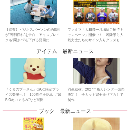
【調査】ビジネスパーソンの約8割
ファミマ「大相撲一月場所ご招待キ
が“説明疲れ”を告白 アイスブレイ
ャンペーン」開催中！ 若隆景ら人
クも“聞きパ”を下げる要因に
気力士たちのサイン入りグッズも
アイテム 最新ニュース
『くまのプーさん』GiGO限定プラ
羽生結弦、2027年版カレンダー発売
イズ登場へ！ 100周年を記念し“超
決定！ 全カット完全撮り下ろしで
BIGぬいぐるみ”など展開
制作
ブック 最新ニュース