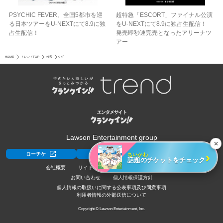
PSYCHIC FEVER、全国5都市を巡
超特急「ESCORT」ファイナル公演
る日本ツアーをU‐NEXTにて8.9に独
をU-NEXTにて8.9に独占生配信！
占生配信！
発売即秒速完売となったアリーナツ
アー
HOME
トレンドTOP
検索
タグ
Lawson Entertainment group
✕
›
ちいかわ
ローチケ
ローチケ[旅行]
HMV&BOOKS
話題のチケットをチェック
会社概要
サイトポリシー
利用規約
採用情報
お問い合わせ
個人情報保護方針
個人情報の取扱いに関する公表事項及び同意事項
利用者情報の外部送信について
Copyright © Lawson Entertainment, Inc.