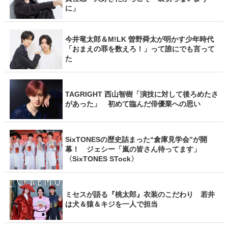
に」
今井竜太郎＆M!LK 曽野舜太が明かす少年時代
「おまえの罪を数えろ！」って誰にでも言って
た
TAGRIGHT 西山智樹「演技に対して後ろめたさ
があった」 初めて臨んだ俳優業への思い
SixTONESの歴史詰まった“倉庫見学会”が開
幕！ ジェシー「嵐の皆さん待ってます」
〈SixTONES STock〉
ミセスが語る『桃太郎』衣装のこだわり 若井
は犬＆猿＆キジを一人で担当