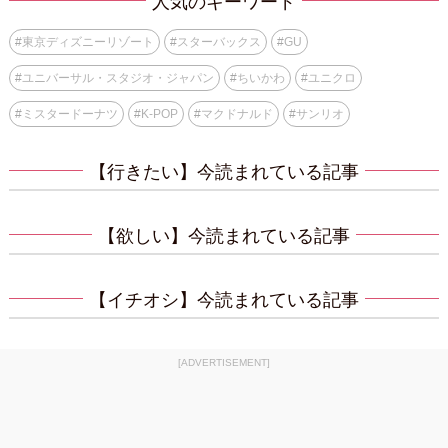
人気のキーワード
#
東京ディズニーリゾート
#
スターバックス
#
GU
#
ユニバーサル・スタジオ・ジャパン
#
ちいかわ
#
ユニクロ
#
ミスタードーナツ
#
K-POP
#
マクドナルド
#
サンリオ
【行きたい】今読まれている記事
【欲しい】今読まれている記事
【イチオシ】今読まれている記事
[ADVERTISEMENT]