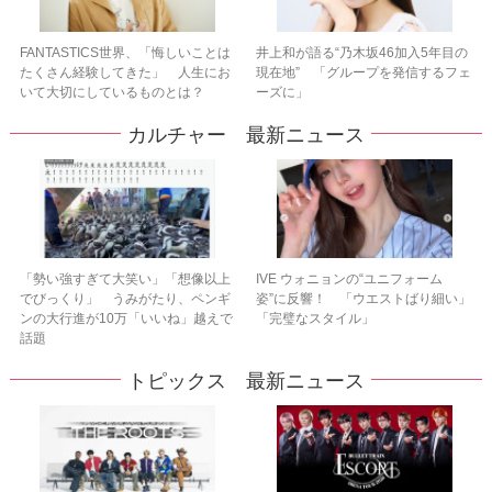
FANTASTICS世界、「悔しいことは
井上和が語る“乃木坂46加入5年目の
たくさん経験してきた」 人生にお
現在地” 「グループを発信するフェ
いて大切にしているものとは？
ーズに」
カルチャー 最新ニュース
「勢い強すぎて大笑い」「想像以上
IVE ウォニョンの“ユニフォーム
でびっくり」 うみがたり、ペンギ
姿”に反響！ 「ウエストばり細い」
ンの大行進が10万「いいね」越えで
「完璧なスタイル」
話題
トピックス 最新ニュース