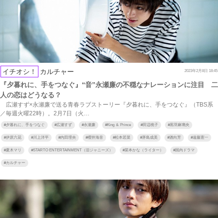
イチオシ！
カルチャー
2023年2月8日 18:45
『夕暮れに、手をつなぐ』“音”永瀬廉の不穏なナレーションに注目 二
人の恋はどうなる？
広瀬すず×永瀬廉で送る青春ラブストーリー『夕暮れに、手をつなぐ』（TBS系
／毎週火曜22時）。2月7日（火…
#
夕暮れに、手をつなぐ
#
広瀬すず
#
永瀬廉
#
King ＆ Prince
#
田辺桃子
#
黒羽麻璃央
#
伊原六花
#
川上洋平
#
内田理央
#
櫻井海音
#
松本若菜
#
茅島成美
#
酒向芳
#
遠藤憲一
#
夏木マリ
#
STARTO ENTERTAINMENT（旧ジャニーズ）
#
菜本かな（ライター）
#
国内ドラマ
#
カルチャー