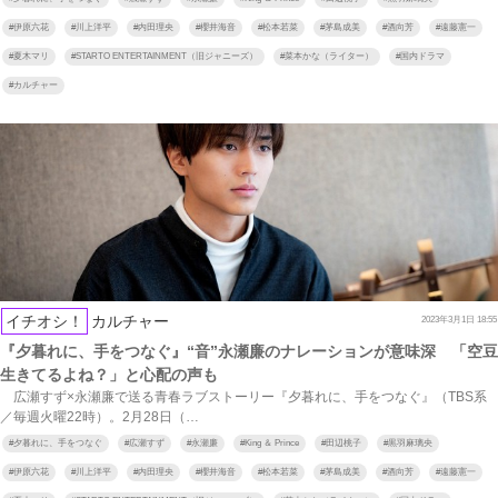
#
伊原六花
#
川上洋平
#
内田理央
#
櫻井海音
#
松本若菜
#
茅島成美
#
酒向芳
#
遠藤憲一
#
夏木マリ
#
STARTO ENTERTAINMENT（旧ジャニーズ）
#
菜本かな（ライター）
#
国内ドラマ
#
カルチャー
イチオシ！
カルチャー
2023年3月1日 18:55
『夕暮れに、手をつなぐ』“音”永瀬廉のナレーションが意味深 「空豆
生きてるよね？」と心配の声も
広瀬すず×永瀬廉で送る青春ラブストーリー『夕暮れに、手をつなぐ』（TBS系
／毎週火曜22時）。2月28日（…
#
夕暮れに、手をつなぐ
#
広瀬すず
#
永瀬廉
#
King ＆ Prince
#
田辺桃子
#
黒羽麻璃央
#
伊原六花
#
川上洋平
#
内田理央
#
櫻井海音
#
松本若菜
#
茅島成美
#
酒向芳
#
遠藤憲一