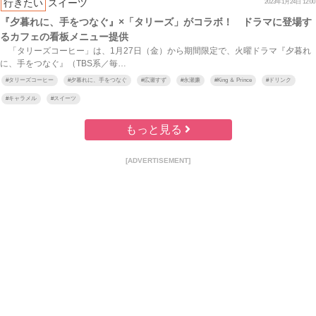
行きたい
スイーツ
2023年1月24日 12:00
『夕暮れに、手をつなぐ』×「タリーズ」がコラボ！ ドラマに登場す
るカフェの看板メニュー提供
「タリーズコーヒー」は、1月27日（金）から期間限定で、火曜ドラマ『夕暮れ
に、手をつなぐ』（TBS系／毎…
#
タリーズコーヒー
#
夕暮れに、手をつなぐ
#
広瀬すず
#
永瀬廉
#
King ＆ Prince
#
ドリンク
#
キャラメル
#
スイーツ
もっと見る
[ADVERTISEMENT]