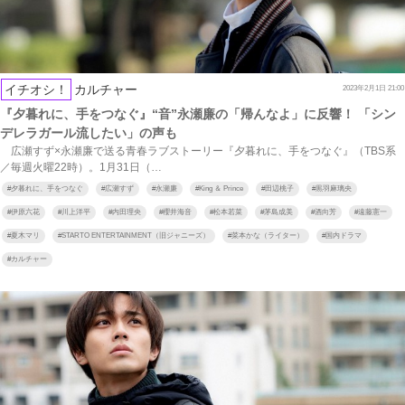
イチオシ！
カルチャー
2023年2月1日 21:00
『夕暮れに、手をつなぐ』“音”永瀬廉の「帰んなよ」に反響！ 「シン
デレラガール流したい」の声も
広瀬すず×永瀬廉で送る青春ラブストーリー『夕暮れに、手をつなぐ』（TBS系
／毎週火曜22時）。1月31日（…
#
夕暮れに、手をつなぐ
#
広瀬すず
#
永瀬廉
#
King ＆ Prince
#
田辺桃子
#
黒羽麻璃央
#
伊原六花
#
川上洋平
#
内田理央
#
櫻井海音
#
松本若菜
#
茅島成美
#
酒向芳
#
遠藤憲一
#
夏木マリ
#
STARTO ENTERTAINMENT（旧ジャニーズ）
#
菜本かな（ライター）
#
国内ドラマ
#
カルチャー