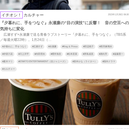
イチオシ！
カルチャー
2023年1月28日 08:30
『夕暮れに、手をつなぐ』永瀬廉の“目の演技”に反響！ 音の空豆への
気持ちに変化
広瀬すず×永瀬廉で送る青春ラブストーリー『夕暮れに、手をつなぐ』（TBS系
／毎週火曜22時）。1月24日（…
#
夕暮れに、手をつなぐ
#
広瀬すず
#
永瀬廉
#
King ＆ Prince
#
田辺桃子
#
黒羽麻璃央
#
伊原六花
#
川上洋平
#
内田理央
#
櫻井海音
#
松本若菜
#
茅島成美
#
酒向芳
#
遠藤憲一
#
夏木マリ
#
STARTO ENTERTAINMENT（旧ジャニーズ）
#
菜本かな（ライター）
#
国内ドラマ
#
カルチャー