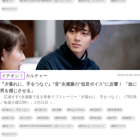
#
夏木マリ
#
STARTO ENTERTAINMENT（旧ジャニーズ）
#
菜本かな（ライター）
#
国内ドラマ
#
カルチャー
イチオシ！
カルチャー
2023年2月23日 08:00
『夕暮れに、手をつなぐ』“音”永瀬廉の“低音ボイス”に反響！ 「急に
男を感じさせる」
広瀬すず×永瀬廉で送る青春ラブストーリー『夕暮れに、手をつなぐ』（TBS系
／毎週火曜22時）。2月21日（…
#
夕暮れに、手をつなぐ
#
広瀬すず
#
永瀬廉
#
King ＆ Prince
#
田辺桃子
#
黒羽麻璃央
#
伊原六花
#
川上洋平
#
内田理央
#
櫻井海音
#
松本若菜
#
茅島成美
#
酒向芳
#
遠藤憲一
#
夏木マリ
#
STARTO ENTERTAINMENT（旧ジャニーズ）
#
菜本かな（ライター）
#
国内ドラマ
#
カルチャー