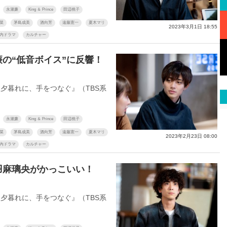
永瀬廉
King ＆ Prince
田辺桃子
菜
茅島成美
酒向芳
遠藤憲一
夏木マリ
2023年3月1日 18:55
内ドラマ
カルチャー
廉の“低音ボイス”に反響！
夕暮れに、手をつなぐ』（TBS系
永瀬廉
King ＆ Prince
田辺桃子
菜
茅島成美
酒向芳
遠藤憲一
夏木マリ
2023年2月23日 08:00
内ドラマ
カルチャー
黒羽麻璃央がかっこいい！
夕暮れに、手をつなぐ』（TBS系