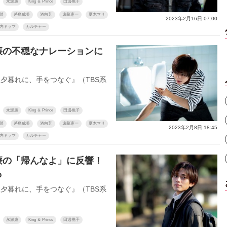
永瀬廉
King ＆ Prince
田辺桃子
菜
茅島成美
酒向芳
遠藤憲一
夏木マリ
2023年2月16日 07:00
内ドラマ
カルチャー
廉の不穏なナレーションに
夕暮れに、手をつなぐ』（TBS系
永瀬廉
King ＆ Prince
田辺桃子
菜
茅島成美
酒向芳
遠藤憲一
夏木マリ
2023年2月8日 18:45
内ドラマ
カルチャー
廉の「帰んなよ」に反響！
も
夕暮れに、手をつなぐ』（TBS系
永瀬廉
King ＆ Prince
田辺桃子