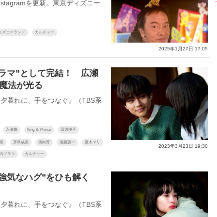
tagramを更新。東京ディズニー
ィズニーランド
カルチャー
2025年1月27日 17:05
ラマ”として完結！ 広瀬
魔法が光る
夕暮れに、手をつなぐ』（TBS系
永瀬廉
King ＆ Prince
田辺桃子
菜
茅島成美
酒向芳
遠藤憲一
夏木マリ
2023年3月23日 19:30
内ドラマ
カルチャー
て強気なハグ”をひも解く
夕暮れに、手をつなぐ』（TBS系