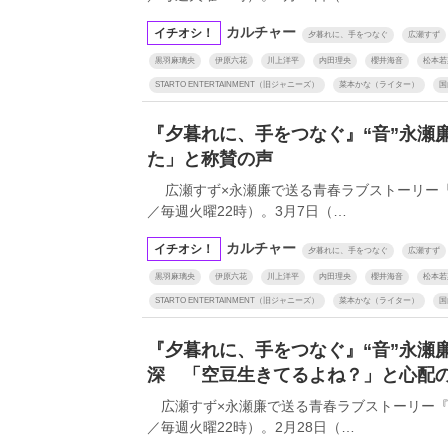
カルチャー
イチオシ！
夕暮れに、手をつなぐ
広瀬すず
黒羽麻璃央
伊原六花
川上洋平
内田理央
櫻井海音
松本若
STARTO ENTERTAINMENT（旧ジャニーズ）
菜本かな（ライター）
国
『夕暮れに、手をつなぐ』“音”永瀬
た」と称賛の声
広瀬すず×永瀬廉で送る青春ラブストーリー『
／毎週火曜22時）。3月7日（…
カルチャー
イチオシ！
夕暮れに、手をつなぐ
広瀬すず
黒羽麻璃央
伊原六花
川上洋平
内田理央
櫻井海音
松本若
STARTO ENTERTAINMENT（旧ジャニーズ）
菜本かな（ライター）
国
『夕暮れに、手をつなぐ』“音”永瀬
深 「空豆生きてるよね？」と心配
広瀬すず×永瀬廉で送る青春ラブストーリー『
／毎週火曜22時）。2月28日（…