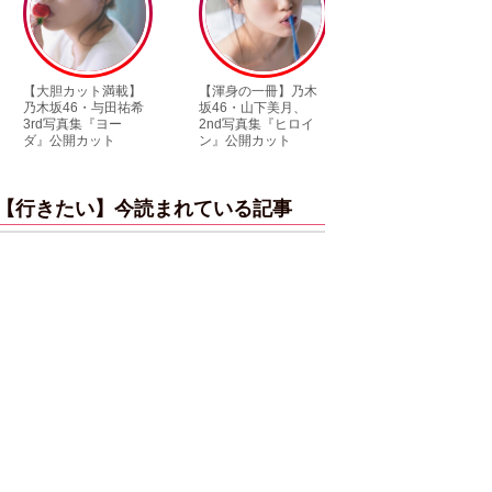
ト満載】
【渾身の一冊】乃木
【超貴重】デビュー
【6
・与田祐希
坂46・山下美月、
前の初々しい姿が見
木坂
『ヨー
2nd写真集『ヒロイ
られる「ILLIT」のセ
「1
ット
ン』公開カット
ルカ独占公開
ット
【行きたい】今読まれている記事