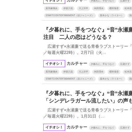
イチオシ！
夕暮れに、手をつなぐ
広瀬すず
黒羽麻璃央
伊原六花
川上洋平
内田理央
櫻井海音
松本若
STARTO ENTERTAINMENT（旧ジャニーズ）
菜本かな（ライター）
国
『夕暮れに、手をつなぐ』“音”永瀬
注目 二人の恋はどうなる？
広瀬すず×永瀬廉で送る青春ラブストーリー『
／毎週火曜22時）。2月7日（火…
カルチャー
イチオシ！
夕暮れに、手をつなぐ
広瀬すず
黒羽麻璃央
伊原六花
川上洋平
内田理央
櫻井海音
松本若
STARTO ENTERTAINMENT（旧ジャニーズ）
菜本かな（ライター）
国
『夕暮れに、手をつなぐ』“音”永瀬
「シンデレラガール流したい」の声
広瀬すず×永瀬廉で送る青春ラブストーリー『
／毎週火曜22時）。1月31日（…
カルチャー
イチオシ！
夕暮れに、手をつなぐ
広瀬すず