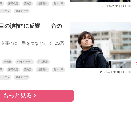
菜
茅島成美
酒向芳
遠藤憲一
夏木マリ
2023年2月1日 21:00
内ドラマ
カルチャー
目の演技”に反響！ 音の
乃
【インタビューフォ
ピンクの衣装がステ
【大胆カッ
月
ト】櫻坂46・田村保
キ！ 「ME:I」MIU＆
乃木坂46
開カ
乃、山崎天＜TGC
KEIKO撮り下ろしイ
3rd写真集
2023 A／W＞
ンタビューフォト
ダ』公開カ
夕暮れに、手をつなぐ』（TBS系
永瀬廉
King ＆ Prince
田辺桃子
菜
茅島成美
酒向芳
遠藤憲一
夏木マリ
2023年1月28日 08:30
内ドラマ
カルチャー
もっと見る