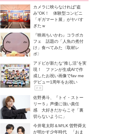
カメラに映らなければ“盗
み”OK！ 体験型コンビニ
「ギガマート展」がヤバす
ぎたｗ
『映画ちいかわ』コラボカ
フェ 話題の「人魚の煮付
け」食べてみた〈取材レ
ポ〉
アドビが新たな“推し活”を実
現！ ファンが生成AIで作
成したお祝い画像でfav me
デビュー1周年をお祝い
P R
佐野勇斗、『トイ・ストー
リー５』声優に強い責任
感 大好きだからこそ「裏
切らないように」
今井竜太郎＆M!LK 曽野舜太
が明かす少年時代 「おま