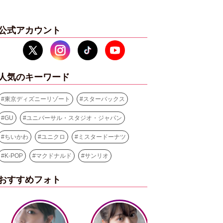
公式アカウント
人気のキーワード
#
東京ディズニーリゾート
#
スターバックス
#
GU
#
ユニバーサル・スタジオ・ジャパン
#
ちいかわ
#
ユニクロ
#
ミスタードーナツ
#
K-POP
#
マクドナルド
#
サンリオ
おすすめフォト