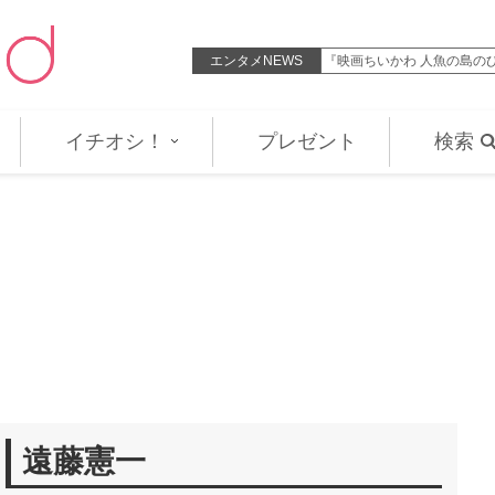
ひみつ』声優陣がアフレコのひみつや…
エンタメNEWS
佐野晶哉も大興奮「すごい高
イチオシ！
プレゼント
検索
遠藤憲一