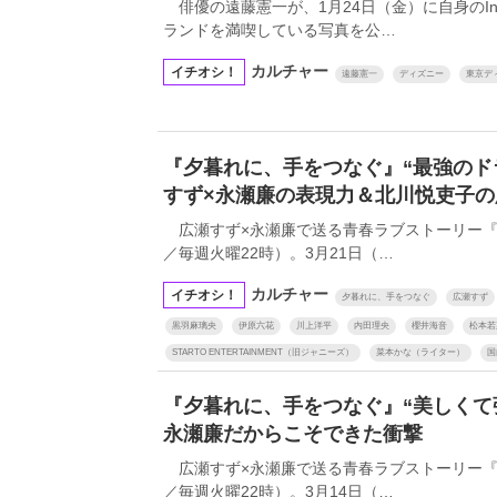
俳優の遠藤憲一が、1月24日（金）に自身のIns
ランドを満喫している写真を公…
カルチャー
イチオシ！
遠藤憲一
ディズニー
東京デ
『夕暮れに、手をつなぐ』“最強のド
すず×永瀬廉の表現力＆北川悦吏子の
広瀬すず×永瀬廉で送る青春ラブストーリー『
／毎週火曜22時）。3月21日（…
カルチャー
イチオシ！
夕暮れに、手をつなぐ
広瀬すず
黒羽麻璃央
伊原六花
川上洋平
内田理央
櫻井海音
松本若
STARTO ENTERTAINMENT（旧ジャニーズ）
菜本かな（ライター）
国
『夕暮れに、手をつなぐ』“美しく
永瀬廉だからこそできた衝撃
広瀬すず×永瀬廉で送る青春ラブストーリー『
／毎週火曜22時）。3月14日（…