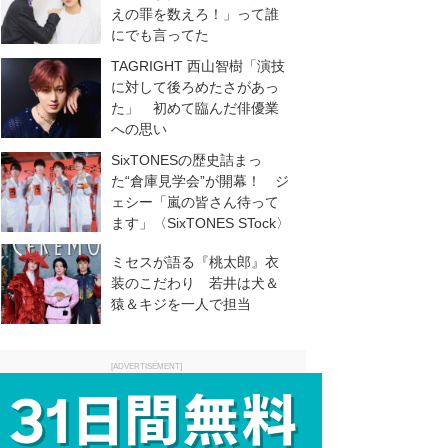
えの罪を数えろ！」って誰
にでも言ってた
TAGRIGHT 西山智樹「演技
に対して後ろめたさがあっ
た」 初めて臨んだ俳優業
への思い
SixTONESの歴史詰まっ
た“倉庫見学会”が開幕！ ジ
ェシー「嵐の皆さん待って
ます」〈SixTONES STock〉
ミセスが語る『桃太郎』衣
装のこだわり 若井は犬＆
猿＆キジを一人で担当
[ADVERTISEMENT]