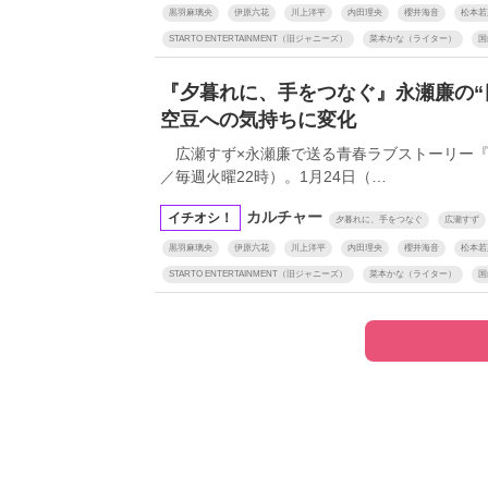
黒羽麻璃央
伊原六花
川上洋平
内田理央
櫻井海音
松本若
STARTO ENTERTAINMENT（旧ジャニーズ）
菜本かな（ライター）
国
『夕暮れに、手をつなぐ』永瀬廉の“
【6度目重版！】
木坂46・山下美
空豆への気持ちに変化
「1st写真集」公
ットまとめ
広瀬すず×永瀬廉で送る青春ラブストーリー『
／毎週火曜22時）。1月24日（…
カルチャー
イチオシ！
夕暮れに、手をつなぐ
広瀬すず
黒羽麻璃央
伊原六花
川上洋平
内田理央
櫻井海音
松本若
STARTO ENTERTAINMENT（旧ジャニーズ）
菜本かな（ライター）
国