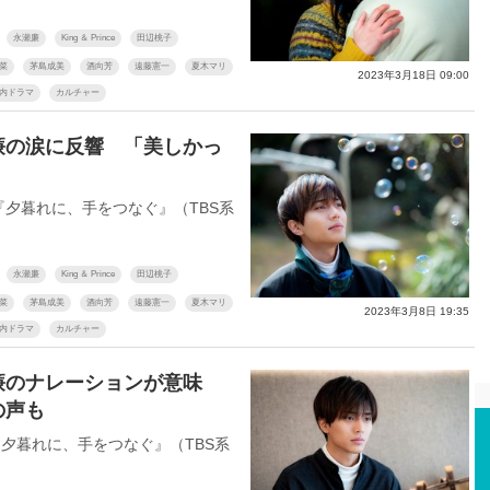
永瀬廉
King ＆ Prince
田辺桃子
菜
茅島成美
酒向芳
遠藤憲一
夏木マリ
2023年3月18日 09:00
内ドラマ
カルチャー
廉の涙に反響 「美しかっ
夕暮れに、手をつなぐ』（TBS系
永瀬廉
King ＆ Prince
田辺桃子
菜
茅島成美
酒向芳
遠藤憲一
夏木マリ
2023年3月8日 19:35
内ドラマ
カルチャー
廉のナレーションが意味
の声も
夕暮れに、手をつなぐ』（TBS系