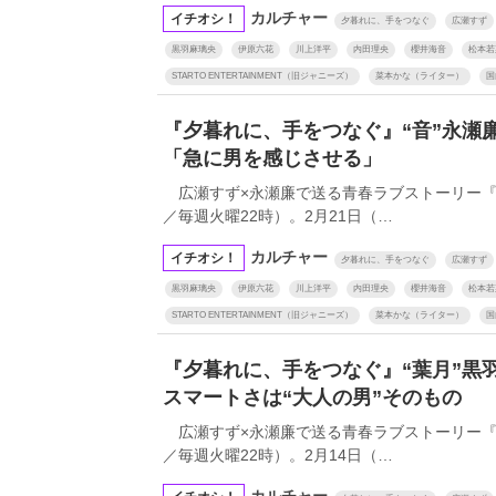
カルチャー
イチオシ！
夕暮れに、手をつなぐ
広瀬すず
黒羽麻璃央
伊原六花
川上洋平
内田理央
櫻井海音
松本若
STARTO ENTERTAINMENT（旧ジャニーズ）
菜本かな（ライター）
国
『夕暮れに、手をつなぐ』“音”永瀬
「急に男を感じさせる」
広瀬すず×永瀬廉で送る青春ラブストーリー『
／毎週火曜22時）。2月21日（…
カルチャー
イチオシ！
夕暮れに、手をつなぐ
広瀬すず
黒羽麻璃央
伊原六花
川上洋平
内田理央
櫻井海音
松本若
STARTO ENTERTAINMENT（旧ジャニーズ）
菜本かな（ライター）
国
『夕暮れに、手をつなぐ』“葉月”
スマートさは“大人の男”そのもの
広瀬すず×永瀬廉で送る青春ラブストーリー『
／毎週火曜22時）。2月14日（…
カルチャー