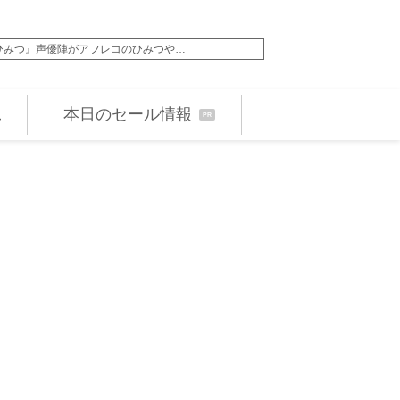
揚感！」“音爆のサーカス” 『blast …
デビュー25周年の
本日のセール情報
PR