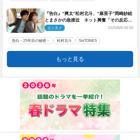
『告白』“爽太”松村北斗、“麻里子”岡崎紗絵
とまさかの急接近 ネット興奮「その反応
は」「いいの!?」（ネタバレあり）
エンタメ
2026/8/9 06:00
告白－25年目の秘密－
松村北斗
SixTONES
もっと見る