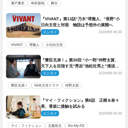
瀬戸康史
有村架純
舞台
『VIVANT』第13話“乃木”堺雅人、“長野”小
日向文世と対面 物語は予想外の展開へ
エンタメ
2026/8/9 06:30
VIVANT
堺雅人
小日向文世
『豊臣兄弟！』第30回 “小一郎”仲野太賀、
天下人を目指す兄“秀吉”池松壮亮と“清須会
議”へ
エンタメ
2026/8/9 06:30
豊臣兄弟！
NHK大河ドラマ
仲野太賀
『マイ・フィクション』第6話 正樹＆奈々
美、香坂に接触を試みる
エンタメ
2026/8/9 06:30
マイ・フィクション
玉森裕太
Kis‐My‐Ft2