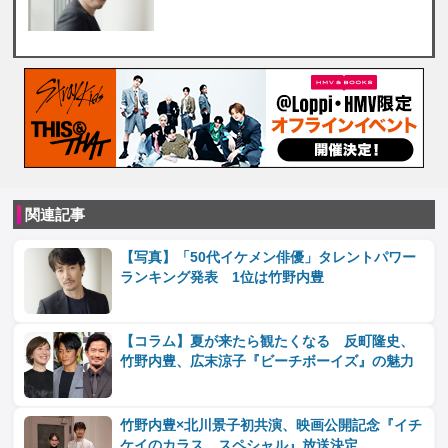
関連記事
【写真】「50代イケメン俳優」タレントパワー
ランキング発表 1位は竹野内豊
【コラム】夏が来たら観たくなる 反町隆史、
竹野内豊、広末涼子『ビーチボーイズ』の魅力
竹野内豊×北川景子初共演、映画公開記念『イチ
ケイのカラス スペシャル』放送決定