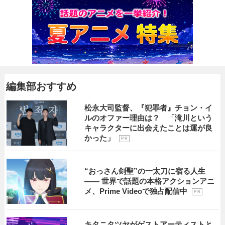
編集部おすすめ
松永大司監督、『犯罪者』チョン・イ
ルのオファー理由は？ 「滝川という
キャラクターに出会えたことは運が良
かった」
P R
“おっさん剣聖”の一太刀に宿る人生
―― 世界で話題の本格アクションアニ
メ、Prime Videoで独占配信中
P R
キタニタツヤがゲストアーティストと