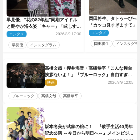
岡田将生、タトゥーびっ
早見優、“花の82年組”同期アイドル
「カッコ良すぎますて」
と艶やか浴衣姿「キャー」「眩しすぎ
マのオフショ多数公開
ます」
エンタメ
2
エンタメ
2026/8/9 17:30
岡田将生
インスタグラ
早見優
インスタグラム
高橋文哉・櫻井海音・高橋恭平「こんな舞台
挨拶ないよ！」『ブルーロック』自由すぎる
イベントレポート
映画
2026/8/9 12:05
ブルーロック
高橋文哉
高橋恭平
坂本冬美が武家の娘に！ 『歌手生活40周年
記念公演 ～今日から明日へ～』メインビジュ
アル公開