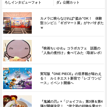
ろしインタビューフォト
ダ』公開カット
カメラに映らなければ“盗み”OK！ 体験
型コンビニ「ギガマート展」がヤバすぎた
ｗ
『映画ちいかわ』コラボカフェ 話題の
「人魚の煮付け」食べてみた〈取材レポ〉
実写版『ONE PIECE』の世界観が味わえ
る！ ルミネエスト新宿で「レゴ ワンピ
ース」イベント開催へ
『鬼滅の刃』×「ジョイフル」第3弾＆第4
弾が開催決定！ “伊之助の好物を乗せた