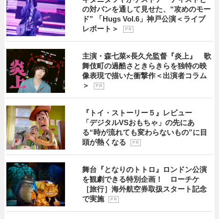
の対バンを通して見せた、“攻めのモー
ド” 「Hugs Vol.6」神戸公演＜ライブ
レポート＞
P R
主演・森七菜×長久允監督『炎上』 歌
舞伎町の過酷さときらきらを独特の映
像表現で描いた衝撃作＜出演者コラム
＞
P R
『トイ・ストーリー５』レビュー
「デジタルVSおもちゃ」の先にあ
る“時が流れても変わらないもの”に目
頭が熱くなる
P R
舞台『となりのトトロ』ロンドン公演
を観劇できる特別企画！ ローチケ
［旅行］海外航空券取扱スタート記念
で実施
P R