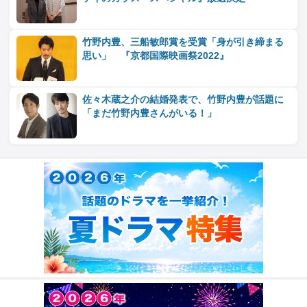
竹野内豊、三船敏郎賞を受賞「身が引き締まる
思い」 『京都国際映画祭2022』
佐々木蔵之介の結婚発表で、竹野内豊が話題に
「まだ竹野内豊さんがいる！」