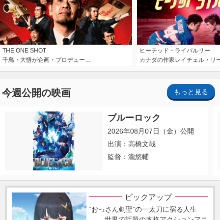
THE ONE SHOT
ヒーテッド・ライバルリー
千鳥・大悟が企画・プロデュー…
カナダの作家レイチェル・リ
今週公開の映画
もっと見る
ブルーロック
2026年08月07日（金）公開
出演：高橋文哉
監督：瀧悠輔
ピックアップ
“おっさん剣聖”の一太刀に宿る人生
―― 世界で話題の本格アクションアニ