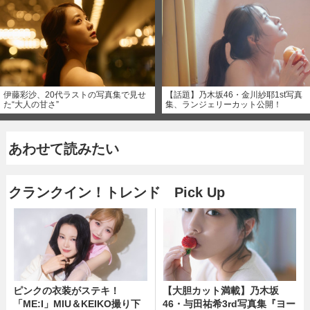
伊藤彩沙、20代ラストの写真集で見せ
【話題】乃木坂46・金川紗耶1st写真
た“大人の甘さ”
集、ランジェリーカット公開！
あわせて読みたい
クランクイン！トレンド Pick Up
ピンクの衣装がステキ！
【大胆カット満載】乃木坂
「ME:I」MIU＆KEIKO撮り下
46・与田祐希3rd写真集『ヨー