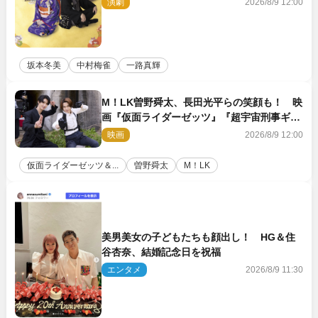
演劇
2026/8/9 12:00
坂本冬美
中村梅雀
一路真輝
M！LK曽野舜太、長田光平らの笑顔も！ 映
画『仮面ライダーゼッツ』『超宇宙刑事ギャ
バン インフィニティ』オフショット到着
映画
2026/8/9 12:00
仮面ライダーゼッツ＆...
曽野舜太
M！LK
美男美女の子どもたちも顔出し！ HG＆住
谷杏奈、結婚記念日を祝福
エンタメ
2026/8/9 11:30