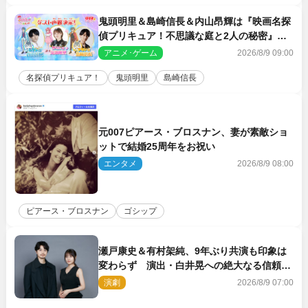
鬼頭明里＆島崎信長＆内山昂輝は『映画名探
偵プリキュア！不思議な庭と2人の秘密』ゲ
スト声優に決定
アニメ･ゲーム
2026/8/9 09:00
名探偵プリキュア！
鬼頭明里
島崎信長
元007ピアース・ブロスナン、妻が素敵ショ
ットで結婚25周年をお祝い
エンタメ
2026/8/9 08:00
ピアース・ブロスナン
ゴシップ
瀬戸康史＆有村架純、9年ぶり共演も印象は
変わらず 演出・白井晃への絶大なる信頼を
胸に舞台『キュー』に挑む
演劇
2026/8/9 07:00