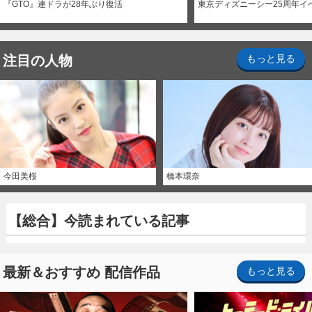
『GTO』連ドラが28年ぶり復活
東京ディズニーシー25周年イ
注目の人物
もっと見る
今田美桜
橋本環奈
【総合】今読まれている記事
最新＆おすすめ 配信作品
もっと見る