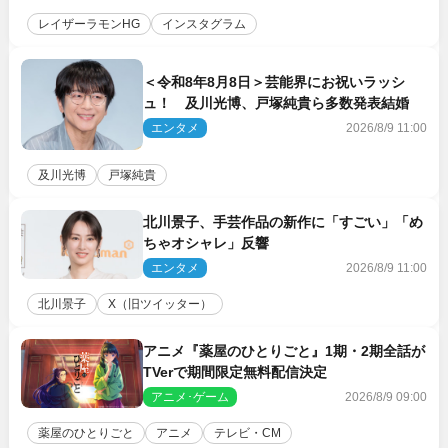
レイザーラモンHG
インスタグラム
＜令和8年8月8日＞芸能界にお祝いラッシ
ュ！ 及川光博、戸塚純貴ら多数発表結婚
エンタメ
2026/8/9 11:00
及川光博
戸塚純貴
北川景子、手芸作品の新作に「すごい」「め
ちゃオシャレ」反響
エンタメ
2026/8/9 11:00
北川景子
X（旧ツイッター）
アニメ『薬屋のひとりごと』1期・2期全話が
TVerで期間限定無料配信決定
アニメ･ゲーム
2026/8/9 09:00
薬屋のひとりごと
アニメ
テレビ・CM