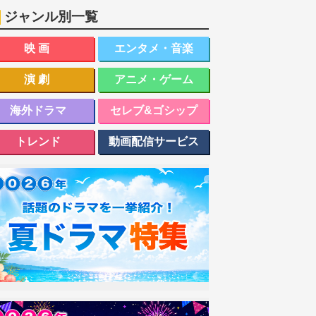
ジャンル別一覧
映画
エンタメ・音楽
演劇
アニメ・ゲーム
海外ドラマ
セレブ&ゴシップ
トレンド
動画配信サービス