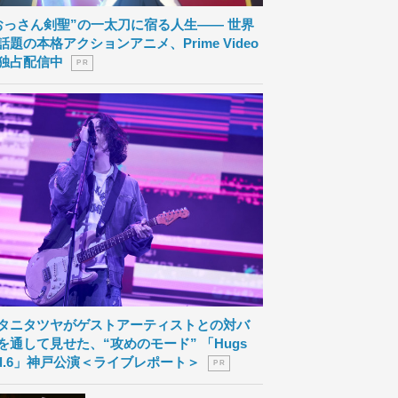
おっさん剣聖”の一太刀に宿る人生―― 世界
話題の本格アクションアニメ、Prime Video
独占配信中
P R
タニタツヤがゲストアーティストとの対バ
を通して見せた、“攻めのモード” 「Hugs
ol.6」神戸公演＜ライブレポート＞
P R