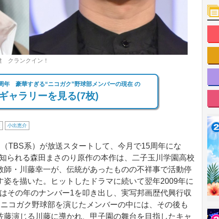
藤健 クランクイン！
15周年 豪華すぎる“ニコガク”野球部メンバーの現在 の
ギャラリーを見る(7枚)
慶
小出恵介
』（TBS系）が放送スタートして、今月で15周年にな
で知られる森田まさのり原作の本作は、二子玉川学園高校
教師・川藤幸一が、伝統があったものの不祥事で活動停
姿を描いた。ヒットしたドラマに続いて翌年2009年に
業-』はその年のナンバー1を叩き出し、実写邦画歴代興行収
。ニコガク野球部を演じたメンバーの中には、その後も
佐藤演じる川藤に導かれ、甲子園の舞台を目指したキャ