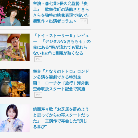
主演・森七菜×長久允監督『炎
上』 歌舞伎町の過酷さときら
きらを独特の映像表現で描いた
衝撃作＜出演者コラム＞
P R
『トイ・ストーリー５』レビュ
ー 「デジタルVSおもちゃ」の
先にある“時が流れても変わら
ないもの”に目頭が熱くなる
P R
舞台『となりのトトロ』ロンド
ン公演を観劇できる特別企
画！ ローチケ［旅行］海外航
空券取扱スタート記念で実施
P R
鎮西寿々歌「お芝居を辞めよう
と思ってからの再スタートだっ
た」 主演作で再会した“演じ
る喜び”