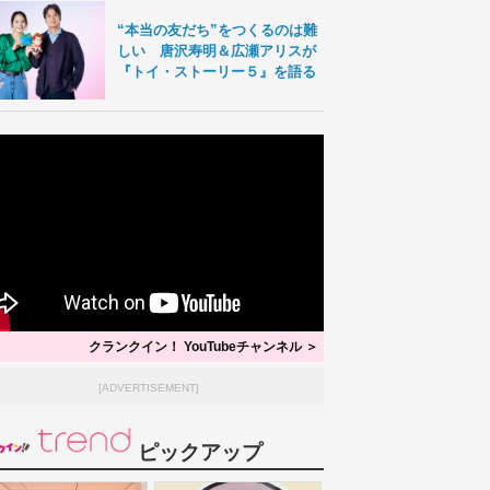
“本当の友だち”をつくるのは難
しい 唐沢寿明＆広瀬アリスが
『トイ・ストーリー５』を語る
クランクイン！ YouTubeチャンネル ＞
[ADVERTISEMENT]
ピックアップ