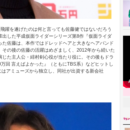
の飛躍を遂げたのは何と言っても佐藤健ではないだろう
輩出した平成仮面ライダーシリーズ第8作『仮面ライダ
った佐藤は、本作ではドレッドヘアと大きなヘアバンド
その後の佐藤の活躍はめざましく、2012年から続いた
演じた主人公・緋村剣心役が当たり役に。その後もドラ
0万回 言えばよかった』（ともにTBS系）などヒットし
月にはアミューズから独立し、同社が出資する新会社