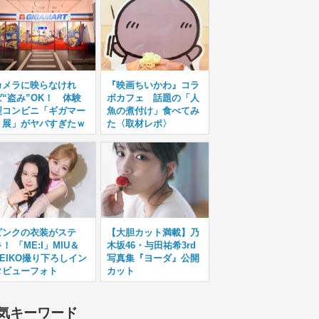
カメラに映らなけれ
『映画ちいかわ』コラ
ば“盗み”OK！ 体験
ボカフェ 話題の「人
型コンビニ「ギガマー
魚の煮付け」食べてみ
ト展」がヤバすぎたｗ
た〈取材レポ〉
ピンクの衣装がステ
【大胆カット満載】乃
！ 「ME:I」MIU＆
木坂46・与田祐希3rd
KEIKO撮り下ろしイン
写真集『ヨーダ』公開
タビューフォト
カット
気キーワード