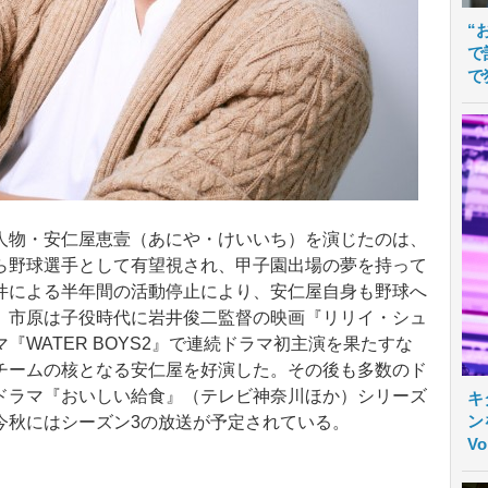
“
で
で
物・安仁屋恵壹（あにや・けいいち）を演じたのは、
ら野球選手として有望視され、甲子園出場の夢を持って
件による半年間の活動停止により、安仁屋自身も野球へ
。市原は子役時代に岩井俊二監督の映画『リリイ・シュ
WATER BOYS2』で連続ドラマ初主演を果たすな
チームの核となる安仁屋を好演した。その後も多数のド
ドラマ『おいしい給食』（テレビ神奈川ほか）シリーズ
キ
ン
今秋にはシーズン3の放送が予定されている。
V