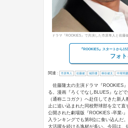
ドラマ『ROOKIES』で共演した市原隼人と佐
『ROOKIES』スタートから
フォト
関連 :
市原隼人
佐藤健
城田優
桐谷健太
中尾明
佐藤隆太の主演ドラマ『ROOKIES
る。漫画『ろくでなしBLUES』など
（通称ニコガク）へ赴任してきた新人
止に追い込まれた同校野球部を立て直す
公開された劇場版『ROOKIES -卒
入ランキングでも第8位に食い込んだ
大活躍を続ける逸材が多い。今回は、