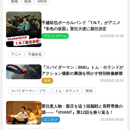
動物
映画
MISIA
手越祐也ボーカルバンド「T.N.T」がアニメ
『朱色の仮面』宣伝大使に就任決定
アニメ･ゲーム
2026/8/8 10:00
アニメ
手越祐也
『スパイダーマン：BND』トム・ホランドが
アクション撮影の裏側を明かす特別映像解禁
映画
2026/8/8 10:00
スパイダーマン：ブラ...
トム・ホランド
映画
要注意人物・新庄を追う頭脳戦と長野専務の
謎――『VIVANT』第12話を振り返る！
エンタメ
2026/8/8 09:00