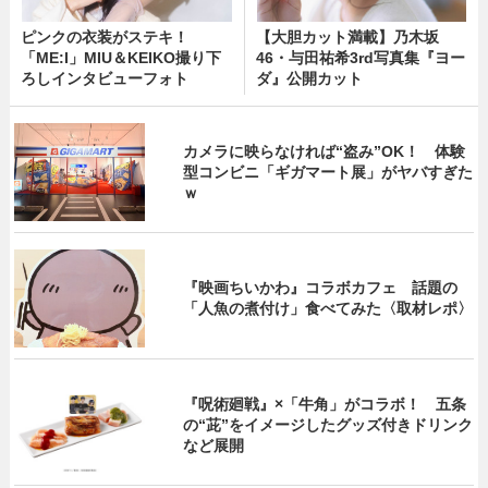
ピンクの衣装がステキ！
【大胆カット満載】乃木坂
「ME:I」MIU＆KEIKO撮り下
46・与田祐希3rd写真集『ヨー
ろしインタビューフォト
ダ』公開カット
カメラに映らなければ“盗み”OK！ 体験
型コンビニ「ギガマート展」がヤバすぎた
ｗ
『映画ちいかわ』コラボカフェ 話題の
「人魚の煮付け」食べてみた〈取材レポ〉
『呪術廻戦』×「牛角」がコラボ！ 五条
の“茈”をイメージしたグッズ付きドリンク
など展開