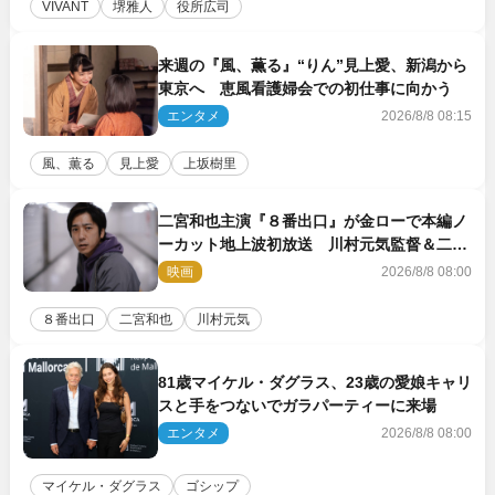
VIVANT
堺雅人
役所広司
来週の『風、薫る』“りん”見上愛、新潟から
東京へ 恵風看護婦会での初仕事に向かう
エンタメ
2026/8/8 08:15
風、薫る
見上愛
上坂樹里
二宮和也主演『８番出口』が金ローで本編ノ
ーカット地上波初放送 川村元気監督＆二宮
コメント到着
映画
2026/8/8 08:00
８番出口
二宮和也
川村元気
81歳マイケル・ダグラス、23歳の愛娘キャリ
スと手をつないでガラパーティーに来場
エンタメ
2026/8/8 08:00
マイケル・ダグラス
ゴシップ