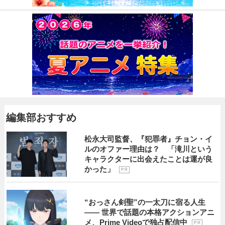
編集部おすすめ
松永大司監督、『犯罪者』チョン・イ
ルのオファー理由は？ 「滝川という
キャラクターに出会えたことは運が良
かった」
P R
“おっさん剣聖”の一太刀に宿る人生
―― 世界で話題の本格アクションアニ
メ、Prime Videoで独占配信中
P R