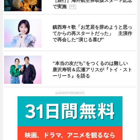
［旅行］海外航空券取扱スタート記念
で実施
P R
鎮西寿々歌「お芝居を辞めようと思っ
てからの再スタートだった」 主演作
で再会した“演じる喜び”
“本当の友だち”をつくるのは難しい
唐沢寿明＆広瀬アリスが『トイ・スト
ーリー５』を語る
[ADVERTISEMENT]