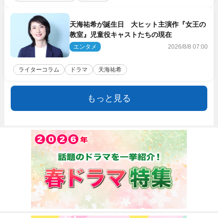
天海祐希が誕生日 大ヒット主演作『女王の
教室』児童役キャストたちの現在
エンタメ
2026/8/8 07:00
ライターコラム
ドラマ
天海祐希
もっと見る