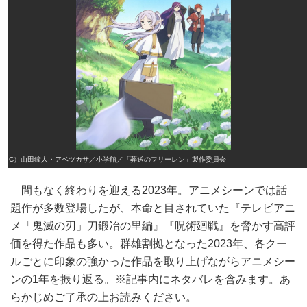
（C）山田鐘人・アベツカサ／小学館／「葬送のフリーレン」製作委員会
間もなく終わりを迎える2023年。アニメシーンでは話
題作が多数登場したが、本命と目されていた『テレビアニ
メ「鬼滅の刃」刀鍛冶の里編』『呪術廻戦』を脅かす高評
価を得た作品も多い。群雄割拠となった2023年、各クー
ルごとに印象の強かった作品を取り上げながらアニメシー
ンの1年を振り返る。※記事内にネタバレを含みます。あ
らかじめご了承の上お読みください。