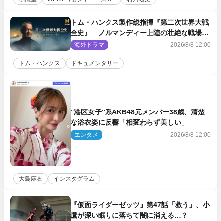
トム・ハンクス製作総指揮『第二次世界大戦
全史』 ノルマンディー上陸の壮絶な戦場を
収めた特別映像解禁
海外ドラマ
2026/8/8 12:00
トム・ハンクス
ドキュメンタリー
“港区女子”系AKB48元メンバー38歳、清楚
な浴衣姿に反響「相変わらず美しい」
エンタメ
2026/8/8 12:00
大島麻衣
インスタグラム
『仮面ライダーゼッツ』第47話「救う」、小
鷹が深い眠りに落ちて闇に消える…？