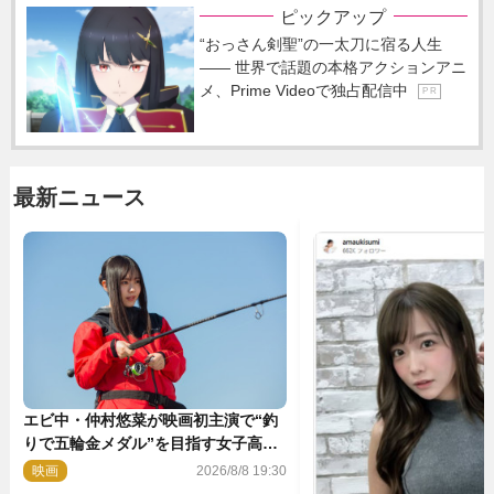
ピックアップ
“おっさん剣聖”の一太刀に宿る人生
―― 世界で話題の本格アクションアニ
メ、Prime Videoで独占配信中
P R
最新ニュース
エビ中・仲村悠菜が映画初主演で“釣
りで五輪金メダル”を目指す女子高生
に！ 映画『つりこまち』今秋公開
映画
2026/8/8 19:30