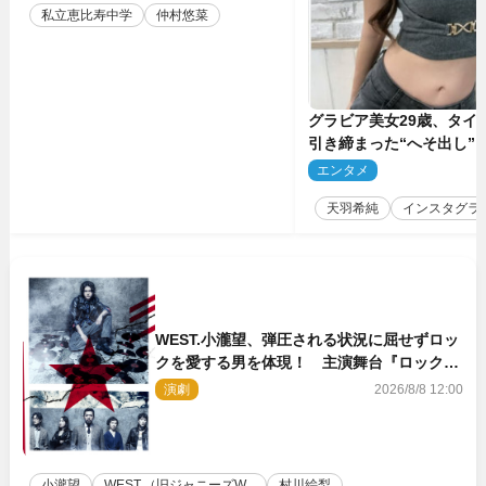
私立恵比寿中学
仲村悠菜
グラビア美女29歳、タイ
引き締まった“へそ出し”
「可愛い過ぎる」
エンタメ
2
天羽希純
インスタグラ
WEST.小瀧望、弾圧される状況に屈せずロッ
クを愛する男を体現！ 主演舞台『ロックン
ロール』ビジュアル解禁
演劇
2026/8/8 12:00
小瀧望
WEST.（旧ジャニーズW...
村川絵梨