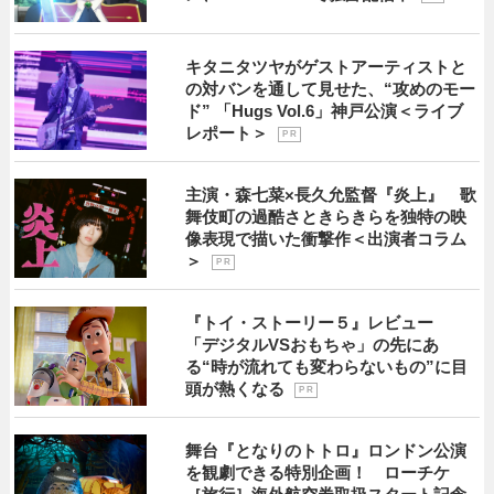
キタニタツヤがゲストアーティストと
の対バンを通して見せた、“攻めのモー
ド” 「Hugs Vol.6」神戸公演＜ライブ
レポート＞
P R
主演・森七菜×長久允監督『炎上』 歌
舞伎町の過酷さときらきらを独特の映
像表現で描いた衝撃作＜出演者コラム
＞
P R
『トイ・ストーリー５』レビュー
「デジタルVSおもちゃ」の先にあ
る“時が流れても変わらないもの”に目
頭が熱くなる
P R
舞台『となりのトトロ』ロンドン公演
を観劇できる特別企画！ ローチケ