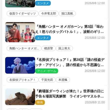
エンタメ
2026/8/8 12:00
仮面ライダーゼッツ
今井竜太郎
堀口真帆
『角醒ハンター オメガホーン』第3話「味わ
え！怒りのタッグバトル！」、波斬のギリコ
がハンターバトルを挑んできた！
エンタメ
2026/8/8 12:00
角醒ハンター オメガ...
楢原聖
国上将大
『名探偵プリキュア！』第28話「謎の怪盗デ
ッチ・アゲイン」、謎の怪盗から不思議な予
告状が届く
アニメ･ゲーム
2026/8/8 12:00
名探偵プリキュア！
千賀光莉
本渡楓
『劇場版ダーウィンが来た！』世界猫の日に
予告＆場面写真解禁 ライオンやマヌルネコ
の赤ちゃんが大集合
映画
2026/8/8 11:00