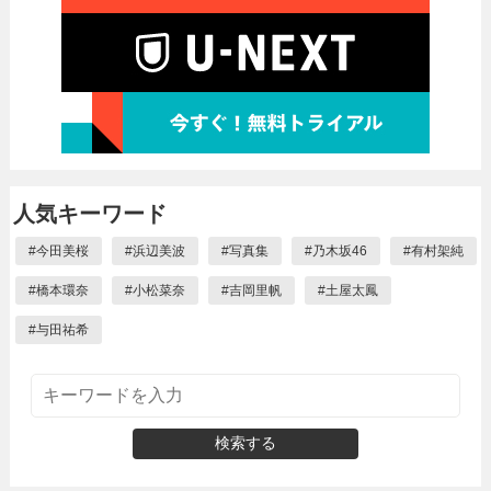
人気キーワード
#
今田美桜
#
浜辺美波
#
写真集
#
乃木坂46
#
有村架純
#
橋本環奈
#
小松菜奈
#
吉岡里帆
#
土屋太鳳
#
与田祐希
検索する