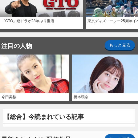
『GTO』連ドラが28年ぶり復活
東京ディズニーシー25周年イ
注目の人物
もっと見る
今田美桜
橋本環奈
【総合】今読まれている記事