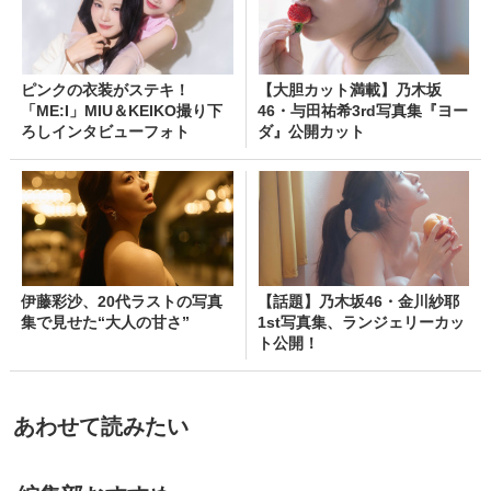
ピンクの衣装がステキ！
【大胆カット満載】乃木坂
「ME:I」MIU＆KEIKO撮り下
46・与田祐希3rd写真集『ヨー
ろしインタビューフォト
ダ』公開カット
伊藤彩沙、20代ラストの写真
【話題】乃木坂46・金川紗耶
集で見せた“大人の甘さ”
1st写真集、ランジェリーカッ
ト公開！
あわせて読みたい