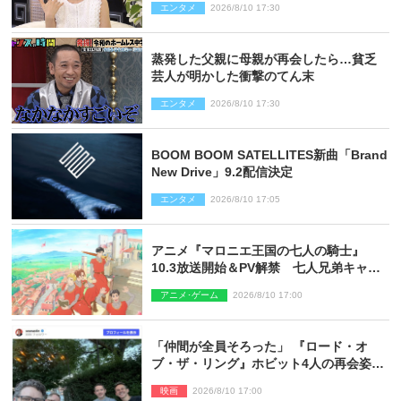
エンタメ
2026/8/10 17:30
蒸発した父親に母親が再会したら…貧乏
芸人が明かした衝撃のてん末
エンタメ
2026/8/10 17:30
BOOM BOOM SATELLITES新曲「Brand
New Drive」9.2配信決定
エンタメ
2026/8/10 17:05
アニメ『マロニエ王国の七人の騎士』
10.3放送開始＆PV解禁 七人兄弟キャス
トに高梨謙吾、川島零士ら
アニメ･ゲーム
2026/8/10 17:00
「仲間が全員そろった」 『ロード・オ
ブ・ザ・リング』ホビット4人の再会姿に
ファン感激
映画
2026/8/10 17:00