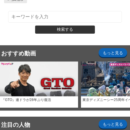
検索する
おすすめ動画
もっと見る
『GTO』連ドラが28年ぶり復活
東京ディズニーシー25周年イ
注目の人物
もっと見る