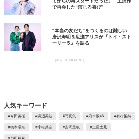
てからの再スタートだった」 主演作
で再会した“演じる喜び”
“本当の友だち”をつくるのは難しい
唐沢寿明＆広瀬アリスが『トイ・スト
ーリー５』を語る
[ADVERTISEMENT]
人気キーワード
#
今田美桜
#
浜辺美波
#
写真集
#
乃木坂46
#
有村架純
#
橋本環奈
#
小松菜奈
#
吉岡里帆
#
土屋太鳳
#
与田祐希