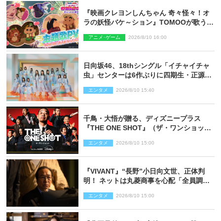
『映画クレヨンしんちゃん 奇々怪々！オ
ラの妖怪バケ～ション』TOMOOが歌う主
題歌「大人になったら」PV解禁
アニメ･ゲーム
2026/8/10 16:00
日向坂46、18thシングル「イチャイチャ
虫」センターは6作ぶりに四期生・正源司
陽子 新ビジュアル解禁
エンタメ
2026/8/10 15:40
千鳥・大悟が贈る、ディズニープラス
『THE ONE SHOT』（ザ・ワンショッ
ト）徹底ガイド！ 今のお笑い界に一石
エンタメ
2026/8/10 15:00
を投じる“真の笑い”を見る大会がついに
開幕
『VIVANT』“長野”小日向文世、正体判
明！ ネットは丸菱商事を心配「全員調べ
た方がいい」「魔境すぎん？？」
エンタメ
2026/8/10 15:00