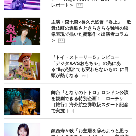
レポート＞
P R
主演・森七菜×長久允監督『炎上』 歌
舞伎町の過酷さときらきらを独特の映
像表現で描いた衝撃作＜出演者コラム
＞
P R
『トイ・ストーリー５』レビュー
「デジタルVSおもちゃ」の先にあ
る“時が流れても変わらないもの”に目
頭が熱くなる
P R
舞台『となりのトトロ』ロンドン公演
を観劇できる特別企画！ ローチケ
［旅行］海外航空券取扱スタート記念
で実施
P R
鎮西寿々歌「お芝居を辞めようと思っ