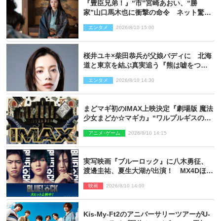
『豊臣兄弟！』“市”宮崎あおい、“勝
家”山口馬木也に衝撃の命令 ネット驚き
「しびれたなぁ」「激アツ!!」（ネタバレ
エンタメ
2026/8/10 15:00
あり）
桜井ユキ×柴田恭兵が父娘バディに 北海
道と東京を結ぶ真実追う『熊は嘘をつか
ない』2027年春放送
エンタメ
2026/8/10 14:30
まどマギ初のIMAX上映決定『劇場版 魔法
少女まどか☆マギカ』“ワルプルギスの
夜”モチーフのIMAX版ポスターも完成
アニメ･ゲーム
2026/8/10 14:15
実写映画『ブルーロック』に八木勇征、
渡邊圭祐、夏生大湖が出演！ MX4Dほか
での上映＆応援上映も決定
映画
2026/8/10 14:00
Kis‐My‐Ft2のアニバーサリーツアーがU‐