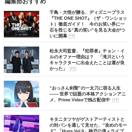
編集部おすすめ
千鳥・大悟が贈る、ディズニープラス
『THE ONE SHOT』（ザ・ワンショッ
ト）徹底ガイド！ 今のお笑い界に一
石を投じる“真の笑い”を見る大会がつ
いに開幕
P R
松永大司監督、『犯罪者』チョン・イ
ルのオファー理由は？ 「滝川という
キャラクターに出会えたことは運が良
かった」
P R
“おっさん剣聖”の一太刀に宿る人生
―― 世界で話題の本格アクションアニ
メ、Prime Videoで独占配信中
P R
キタニタツヤがゲストアーティストと
の対バンを通して見せた、“攻めのモー
ド” 「Hugs Vol.6」神戸公演＜ライブ