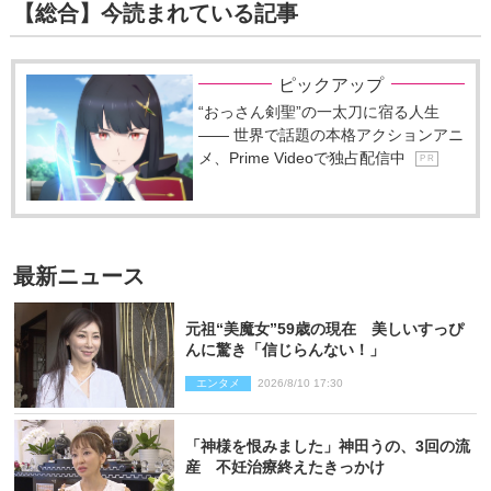
【総合】今読まれている記事
ピックアップ
“おっさん剣聖”の一太刀に宿る人生
―― 世界で話題の本格アクションアニ
メ、Prime Videoで独占配信中
P R
最新ニュース
元祖“美魔女”59歳の現在 美しいすっぴ
んに驚き「信じらんない！」
エンタメ
2026/8/10 17:30
「神様を恨みました」神田うの、3回の流
産 不妊治療終えたきっかけ