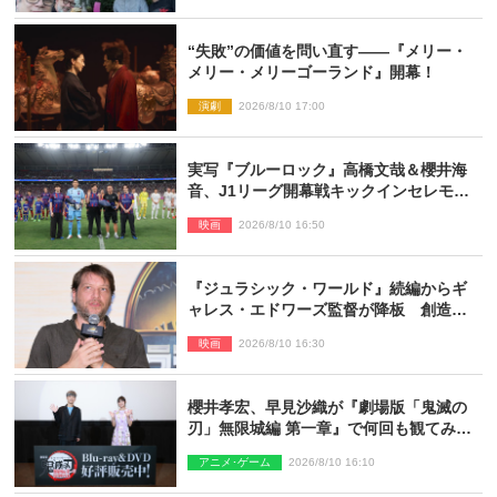
“失敗”の価値を問い直す――『メリー・
メリー・メリーゴーランド』開幕！
演劇
2026/8/10 17:00
実写『ブルーロック』高橋文哉＆櫻井海
音、J1リーグ開幕戦キックインセレモニ
ーに登場＆喜びの声到着
映画
2026/8/10 16:50
『ジュラシック・ワールド』続編からギ
ャレス・エドワーズ監督が降板 創造性
の違い
映画
2026/8/10 16:30
櫻井孝宏、早見沙織が『劇場版「鬼滅の
刃」無限城編 第一章』で何回も観てみた
いシーンとは？ イベントレポート到着
アニメ･ゲーム
2026/8/10 16:10