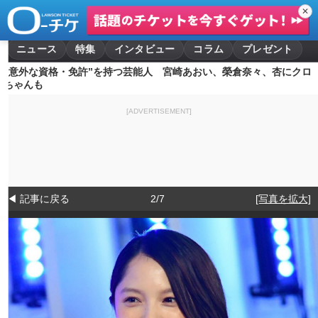
✕
ニュース
特集
インタビュー
コラム
プレゼント
“意外な資格・免許”を持つ芸能人 宮崎あおい、榮倉奈々、杏にクロ
ちゃんも
[ADVERTISEMENT]
◀ 記事に戻る
2/7
[写真を拡大]