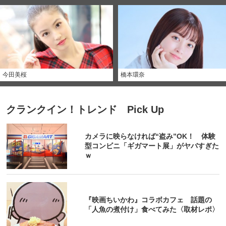
今田美桜
橋本環奈
クランクイン！トレンド Pick Up
カメラに映らなければ“盗み”OK！ 体験
型コンビニ「ギガマート展」がヤバすぎた
ｗ
『映画ちいかわ』コラボカフェ 話題の
「人魚の煮付け」食べてみた〈取材レポ〉