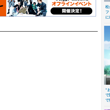
松
フ
に
“
で
で