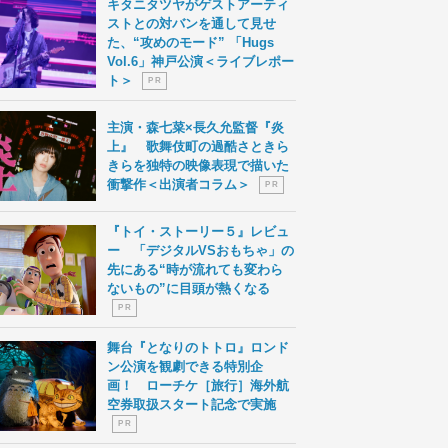
キタニタツヤがゲストアーティ
ストとの対バンを通して見せ
た、“攻めのモード” 「Hugs
Vol.6」神戸公演＜ライブレポー
ト＞
P R
主演・森七菜×長久允監督『炎
上』 歌舞伎町の過酷さときら
きらを独特の映像表現で描いた
衝撃作＜出演者コラム＞
P R
『トイ・ストーリー５』レビュ
ー 「デジタルVSおもちゃ」の
先にある“時が流れても変わら
ないもの”に目頭が熱くなる
P R
舞台『となりのトトロ』ロンド
ン公演を観劇できる特別企
画！ ローチケ［旅行］海外航
空券取扱スタート記念で実施
P R