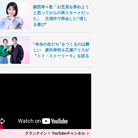
鎮西寿々歌「お芝居を辞めよう
と思ってからの再スタートだっ
た」 主演作で再会した“演じ
る喜び”
“本当の友だち”をつくるのは難
しい 唐沢寿明＆広瀬アリスが
『トイ・ストーリー５』を語る
クランクイン！ YouTubeチャンネル ＞