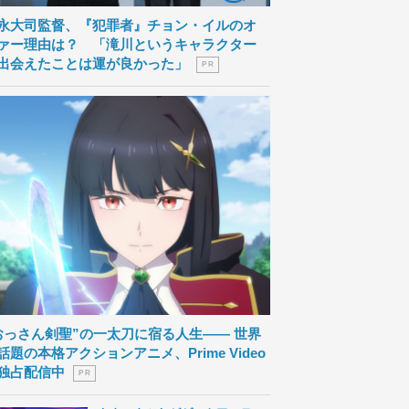
永大司監督、『犯罪者』チョン・イルのオ
ァー理由は？ 「滝川というキャラクター
出会えたことは運が良かった」
P R
おっさん剣聖”の一太刀に宿る人生―― 世界
話題の本格アクションアニメ、Prime Video
独占配信中
P R