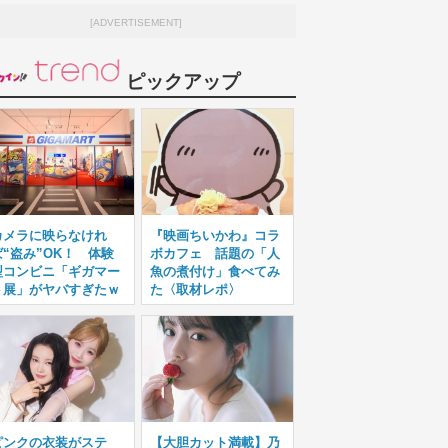
[ADVERTISEMENT]
ピックアップ
カメラに映らなけれ
『映画ちいかわ』コラ
ば“盗み”OK！ 体験
ボカフェ 話題の「人
型コンビニ「ギガマー
魚の煮付け」食べてみ
ト展」がヤバすぎたｗ
た〈取材レポ〉
ピンクの衣装がステ
【大胆カット満載】乃