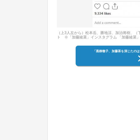
（上3人左から）松本岳、勝地涼、加治将樹、（
ト ※「加藤綾菜」インスタグラム 「加藤綾菜
「黒柳徹子、加藤茶を演じたのは