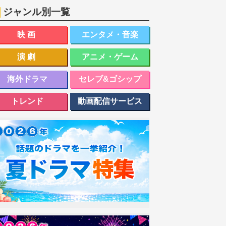
ジャンル別一覧
映画
エンタメ・音楽
演劇
アニメ・ゲーム
海外ドラマ
セレブ&ゴシップ
トレンド
動画配信サービス