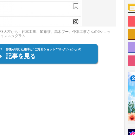
下3人左から）仲本工事、加藤茶、高木ブー、仲本工事さんの6ショッ
」インスタグラム
？ 俳優が演じた相手と“ご対面ショット”コレクション」の
記事を見る