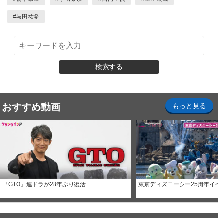
#
与田祐希
検索する
おすすめ動画
もっと見る
『GTO』連ドラが28年ぶり復活
東京ディズニーシー25周年イ