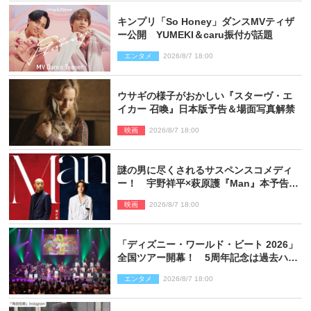
キンプリ「So Honey」ダンスMVティザ
ー公開 YUMEKI＆caru振付が話題
エンタメ
2026/8/7 18:00
ウサギの様子がおかしい『スターヴ・エ
イカー 召喚』日本版予告＆場面写真解禁
映画
2026/8/7 18:00
謎の男に尽くされるサスペンスコメディ
ー！ 宇野祥平×萩原護『Man』本予告＆
新ビジュアル解禁
映画
2026/8/7 18:00
「ディズニー・ワールド・ビート 2026」
全国ツアー開幕！ 5周年記念は過去ハイ
ライト＆クルーズ旅を大満喫！【潜入レ
エンタメ
2026/8/7 18:00
ポート】