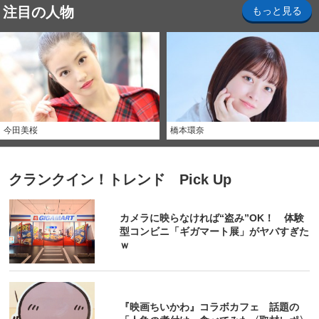
注目の人物
もっと見る
今田美桜
橋本環奈
クランクイン！トレンド Pick Up
カメラに映らなければ“盗み”OK！ 体験
型コンビニ「ギガマート展」がヤバすぎた
ｗ
『映画ちいかわ』コラボカフェ 話題の