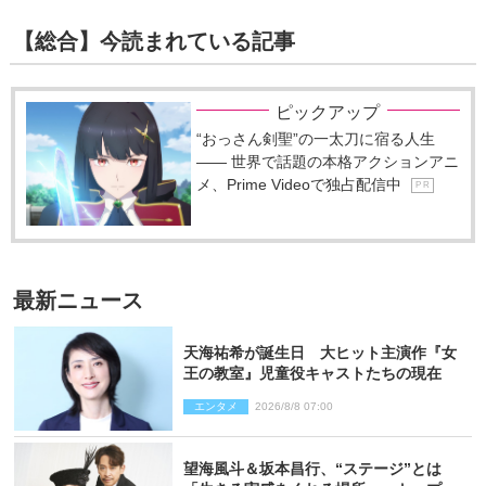
【総合】今読まれている記事
ピックアップ
“おっさん剣聖”の一太刀に宿る人生
―― 世界で話題の本格アクションアニ
メ、Prime Videoで独占配信中
P R
最新ニュース
天海祐希が誕生日 大ヒット主演作『女
王の教室』児童役キャストたちの現在
エンタメ
2026/8/8 07:00
望海風斗＆坂本昌行、“ステージ”とは