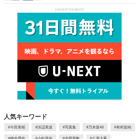
[ADVERTISEMENT]
人気キーワード
#
今田美桜
#
浜辺美波
#
写真集
#
乃木坂46
#
有村架純
#
橋本環奈
#
小松菜奈
#
吉岡里帆
#
土屋太鳳