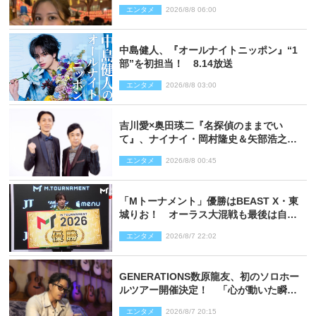
エンタメ
2026/8/8 06:00
中島健人、『オールナイトニッポン』“1
部”を初担当！ 8.14放送
エンタメ
2026/8/8 03:00
吉川愛×奥田瑛二『名探偵のままでい
て』、ナイナイ・岡村隆史＆矢部浩之の
ゲスト出演が決定！
エンタメ
2026/8/8 00:45
「Mトーナメント」優勝はBEAST X・東
城りお！ オーラス大混戦も最後は自ら
和了って幕引き
エンタメ
2026/8/7 22:02
GENERATIONS数原龍友、初のソロホー
ルツアー開催決定！ 「心が動いた瞬間
を、音に乗せてお届けできれば」
エンタメ
2026/8/7 20:15