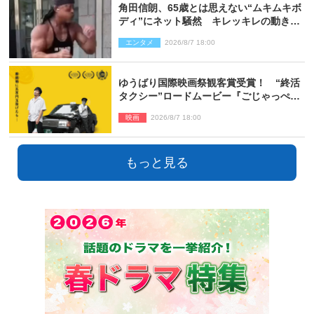
角田信朗、65歳とは思えない“ムキムキボ
ディ”にネット騒然 キレッキレの動きを
披露
エンタメ
2026/8/7 18:00
ゆうばり国際映画祭観客賞受賞！ “終活
タクシー”ロードムービー『ごじゃっぺタ
クシー』10月公開＆予告解禁
映画
2026/8/7 18:00
もっと見る