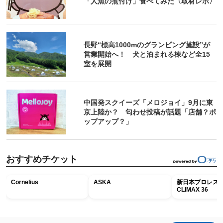
「人魚の煮付け」食べてみた〈取材レポ〉
長野“標高1000mのグランピング施設”が
営業開始へ！ 犬と泊まれる棟など全15
室を展開
中国発スクイーズ「メロジョイ」9月に東
京上陸か？ 匂わせ投稿が話題「店舗？ポ
ップアップ？」
おすすめチケット
Cornelius
ASKA
新日本プロレス G
CLIMAX 36