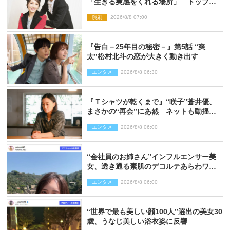
「生きる実感をくれる場所」 トップを
走り続ける原動力を語る
演劇
2026/8/8 07:00
『告白－25年目の秘密－』第5話 “爽
太”松村北斗の恋が大きく動き出す
エンタメ
2026/8/8 06:30
『Ｔシャツが乾くまで』“咲子”蒼井優、
まさかの“再会”にあ然 ネットも動揺
「びっくりした!!」「今さら?!」（ネタバ
エンタメ
2026/8/8 06:00
レあり）
“会社員のお姉さん”インフルエンサー美
女、透き通る素肌のデコルテあらわワン
ピ姿に反響
エンタメ
2026/8/8 06:00
“世界で最も美しい顔100人”選出の美女30
歳、うなじ美しい浴衣姿に反響