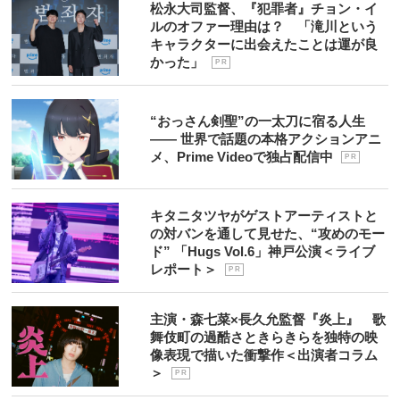
松永大司監督、『犯罪者』チョン・イ
ルのオファー理由は？ 「滝川という
キャラクターに出会えたことは運が良
かった」
P R
“おっさん剣聖”の一太刀に宿る人生
―― 世界で話題の本格アクションアニ
メ、Prime Videoで独占配信中
P R
キタニタツヤがゲストアーティストと
の対バンを通して見せた、“攻めのモー
ド” 「Hugs Vol.6」神戸公演＜ライブ
レポート＞
P R
主演・森七菜×長久允監督『炎上』 歌
舞伎町の過酷さときらきらを独特の映
像表現で描いた衝撃作＜出演者コラム
＞
P R