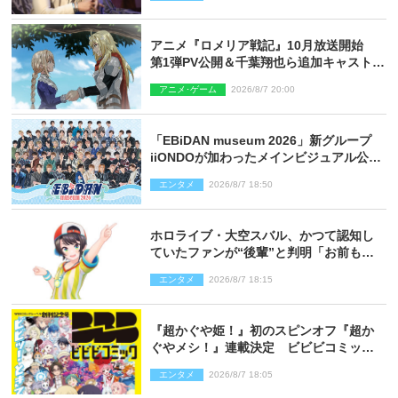
アニメ『ロメリア戦記』10月放送開始
第1弾PV公開＆千葉翔也ら追加キャスト4
人を発表
アニメ･ゲーム
2026/8/7 20:00
「EBiDAN museum 2026」新グループ
iiONDOが加わったメインビジュアル公
開！ 開催記念グッズラインナップも
エンタメ
2026/8/7 18:50
ホロライブ・大空スバル、かつて認知し
ていたファンが“後輩”と判明「お前もし
かしてあのときの？」
エンタメ
2026/8/7 18:15
『超かぐや姫！』初のスピンオフ『超か
ぐやメシ！』連載決定 ビビビコミック
創刊で31作品一挙公開
エンタメ
2026/8/7 18:05