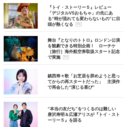
『トイ・ストーリー５』レビュー
「デジタルVSおもちゃ」の先にあ
る“時が流れても変わらないもの”に目
頭が熱くなる
P R
舞台『となりのトトロ』ロンドン公演
を観劇できる特別企画！ ローチケ
［旅行］海外航空券取扱スタート記念
で実施
P R
鎮西寿々歌「お芝居を辞めようと思っ
てからの再スタートだった」 主演作
で再会した“演じる喜び”
“本当の友だち”をつくるのは難しい
唐沢寿明＆広瀬アリスが『トイ・スト
ーリー５』を語る