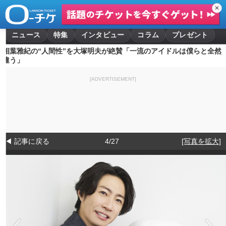
✕
ニュース
特集
インタビュー
コラム
プレゼント
相葉雅紀の“人間性”を大塚明夫が絶賛「一流のアイドルは僕らと全然
違う」
[ADVERTISEMENT]
◀ 記事に戻る
4/27
[写真を拡大]