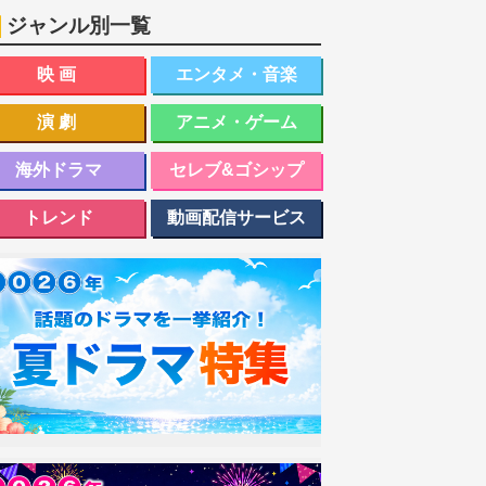
ジャンル別一覧
映画
エンタメ・音楽
演劇
アニメ・ゲーム
海外ドラマ
セレブ&ゴシップ
トレンド
動画配信サービス