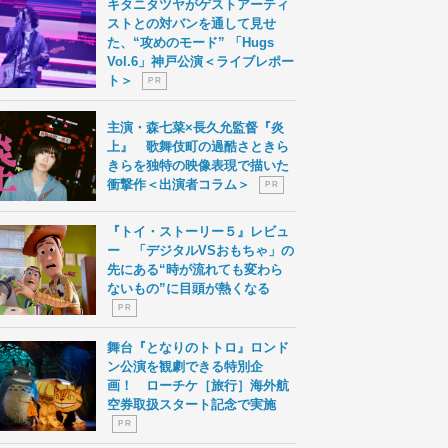
キタニタツヤがゲストアーティ
ストとの対バンを通して見せ
た、“攻めのモード” 「Hugs
Vol.6」神戸公演＜ライブレポー
ト＞
P R
主演・森七菜×長久允監督『炎
上』 歌舞伎町の過酷さときら
きらを独特の映像表現で描いた
衝撃作＜出演者コラム＞
P R
『トイ・ストーリー５』レビュ
ー 「デジタルVSおもちゃ」の
先にある“時が流れても変わら
ないもの”に目頭が熱くなる
P R
舞台『となりのトトロ』ロンド
ン公演を観劇できる特別企
画！ ローチケ［旅行］海外航
空券取扱スタート記念で実施
P R