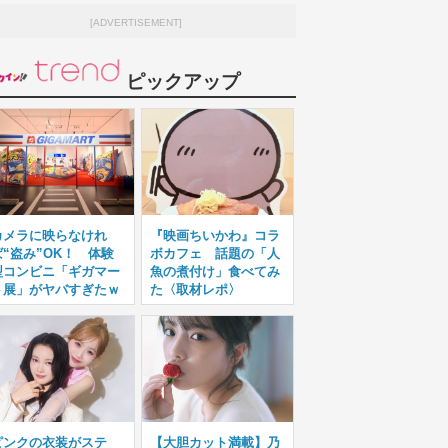
[ADVERTISEMENT]
ピックアップ
カメラに映らなけれ
『映画ちいかわ』コラ
ば“盗み”OK！ 体験
ボカフェ 話題の「人
型コンビニ「ギガマー
魚の煮付け」食べてみ
ト展」がヤバすぎたｗ
た〈取材レポ〉
ピンクの衣装がステ
【大胆カット満載】乃