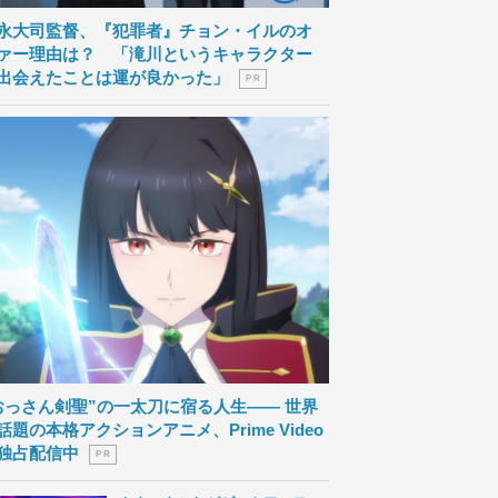
永大司監督、『犯罪者』チョン・イルのオ
ァー理由は？ 「滝川というキャラクター
出会えたことは運が良かった」
P R
おっさん剣聖”の一太刀に宿る人生―― 世界
話題の本格アクションアニメ、Prime Video
独占配信中
P R