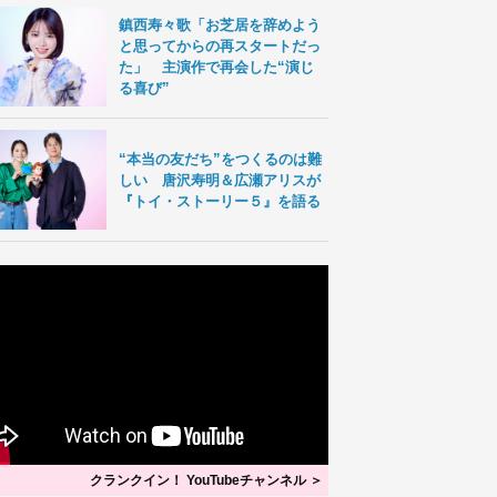
鎮西寿々歌「お芝居を辞めよう
と思ってからの再スタートだっ
た」 主演作で再会した“演じ
る喜び”
“本当の友だち”をつくるのは難
しい 唐沢寿明＆広瀬アリスが
『トイ・ストーリー５』を語る
クランクイン！ YouTubeチャンネル ＞