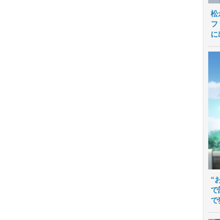
松
フ
に
“
で
で