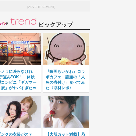
[ADVERTISEMENT]
ピックアップ
カメラに映らなけれ
『映画ちいかわ』コラ
ば“盗み”OK！ 体験
ボカフェ 話題の「人
型コンビニ「ギガマー
魚の煮付け」食べてみ
ト展」がヤバすぎたｗ
た〈取材レポ〉
ピンクの衣装がステ
【大胆カット満載】乃