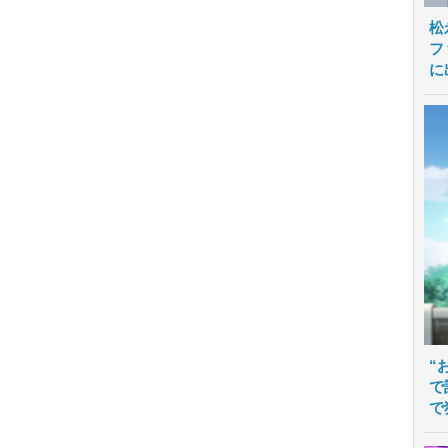
松
フ
に
“
で
で