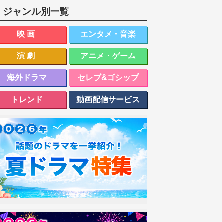
ジャンル別一覧
映画
エンタメ・音楽
演劇
アニメ・ゲーム
海外ドラマ
セレブ&ゴシップ
トレンド
動画配信サービス