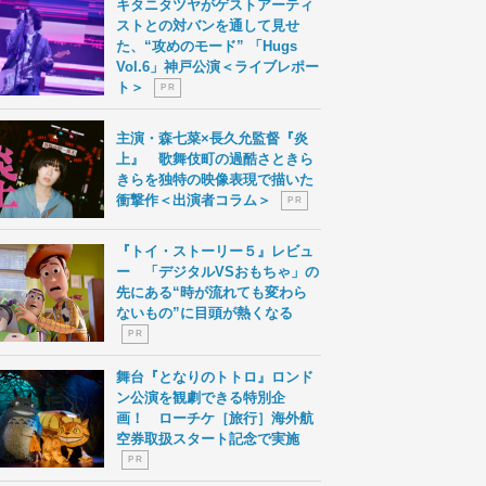
キタニタツヤがゲストアーティ
ストとの対バンを通して見せ
た、“攻めのモード” 「Hugs
Vol.6」神戸公演＜ライブレポー
ト＞
P R
主演・森七菜×長久允監督『炎
上』 歌舞伎町の過酷さときら
きらを独特の映像表現で描いた
衝撃作＜出演者コラム＞
P R
『トイ・ストーリー５』レビュ
ー 「デジタルVSおもちゃ」の
先にある“時が流れても変わら
ないもの”に目頭が熱くなる
P R
舞台『となりのトトロ』ロンド
ン公演を観劇できる特別企
画！ ローチケ［旅行］海外航
空券取扱スタート記念で実施
P R