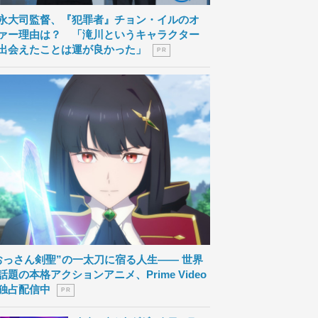
永大司監督、『犯罪者』チョン・イルのオ
ァー理由は？ 「滝川というキャラクター
出会えたことは運が良かった」
P R
おっさん剣聖”の一太刀に宿る人生―― 世界
話題の本格アクションアニメ、Prime Video
独占配信中
P R