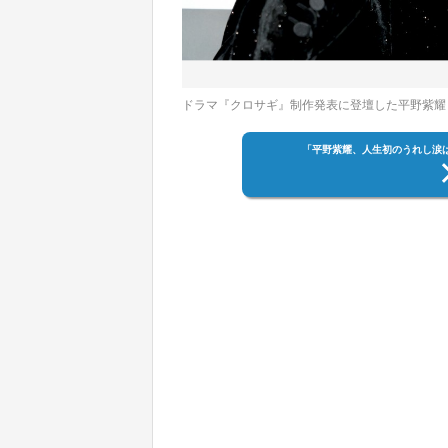
ドラマ『クロサギ』制作発表に登壇した平野紫
「平野紫耀、人生初のうれし涙