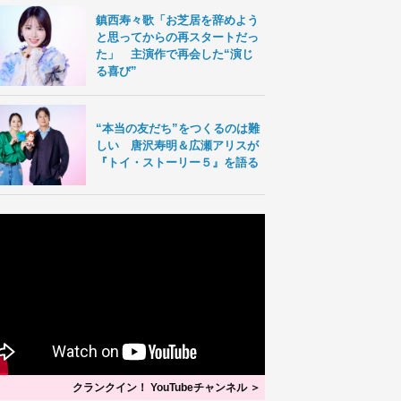
鎮西寿々歌「お芝居を辞めよう
と思ってからの再スタートだっ
た」 主演作で再会した“演じ
る喜び”
“本当の友だち”をつくるのは難
しい 唐沢寿明＆広瀬アリスが
『トイ・ストーリー５』を語る
クランクイン！ YouTubeチャンネル ＞