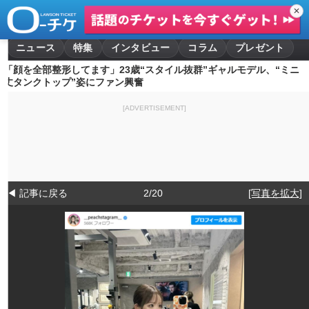
✕
ニュース
特集
インタビュー
コラム
プレゼント
「顔を全部整形してます」23歳“スタイル抜群”ギャルモデル、“ミニ
丈タンクトップ”姿にファン興奮
[ADVERTISEMENT]
◀ 記事に戻る
2/20
[写真を拡大]