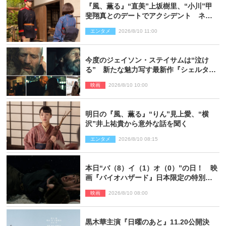
『風、薫る』“直美”上坂樹里、“小川”甲
斐翔真とのデートでアクシデント ネッ
ト心配「何かのフラグ？」「嫌な予感」
エンタメ
2026/8/10 11:00
今度のジェイソン・ステイサムは“泣け
る” 新たな魅力写す最新作『シェルタ
ー』場面写真解禁
映画
2026/8/10 10:00
明日の『風、薫る』“りん”見上愛、“横
沢”井上祐貴から意外な話を聞く
エンタメ
2026/8/10 08:15
本日“バ（8）イ（1）オ（0）”の日！ 映
画『バイオハザード』日本限定の特別予
告が解禁
映画
2026/8/10 08:00
黒木華主演『日曜のあと』11.20公開決