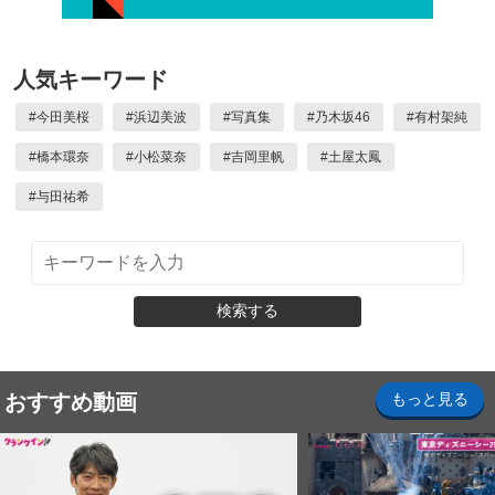
人気キーワード
#
今田美桜
#
浜辺美波
#
写真集
#
乃木坂46
#
有村架純
#
橋本環奈
#
小松菜奈
#
吉岡里帆
#
土屋太鳳
#
与田祐希
検索する
おすすめ動画
もっと見る