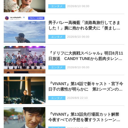
「これは汚い！」「腹黒」（ネタバレあ
エンタメ
2026/8/10 06:00
り）
男子バレー高橋藍「淡路島旅行してきま
した！」腕に抱かれる愛犬に「羨まし
い」の声
エンタメ
2026/8/10 06:00
『ドリフに大挑戦スペシャル』明日8月11
日放送 CANDY TUNEから筋肉タレント
まで大集合
エンタメ
2026/8/10 06:00
『VIVANT』第14話で新キャスト・宮下今
日子の素性が明らかに 第2シーズンのキ
ーパーソンの1人
エンタメ
2026/8/9 22:10
『VIVANT』第13話先行場面カット解禁
今夜すべての予想を覆すラストシーン
が…