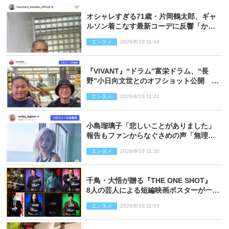
オシャレすぎる71歳・片岡鶴太郎、ギャ
ルソン着こなす最新コーデに反響「かっ
こいい」
エンタメ
2026/8/10 11:44
『VIVANT』“ドラム”富栄ドラム、“長
野”小日向文世とのオフショット公開
「たくさん褒めていただいた」と感謝
エンタメ
2026/8/10 11:42
小島瑠璃子「悲しいことがありました」
報告もファンからなぐさめの声「無理し
ないように！」
エンタメ
2026/8/10 11:30
千鳥・大悟が贈る『THE ONE SHOT』
8人の芸人による短編映画ポスターが一挙
公開
エンタメ
2026/8/10 11:03