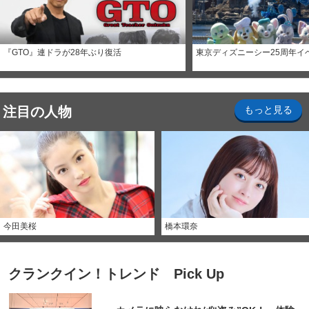
『GTO』連ドラが28年ぶり復活
東京ディズニーシー25周年イ
注目の人物
もっと見る
今田美桜
橋本環奈
クランクイン！トレンド Pick Up