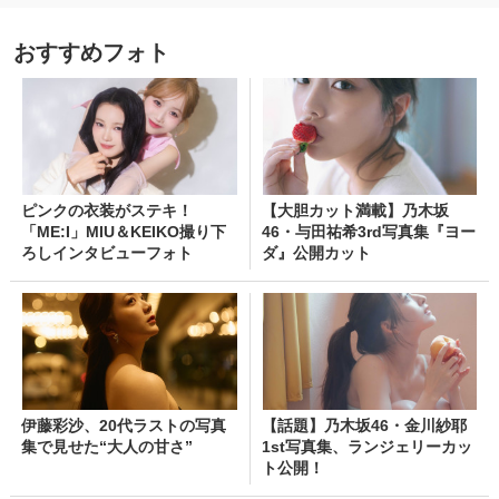
おすすめフォト
ピンクの衣装がステキ！
【大胆カット満載】乃木坂
「ME:I」MIU＆KEIKO撮り下
46・与田祐希3rd写真集『ヨー
ろしインタビューフォト
ダ』公開カット
伊藤彩沙、20代ラストの写真
【話題】乃木坂46・金川紗耶
集で見せた“大人の甘さ”
1st写真集、ランジェリーカッ
ト公開！