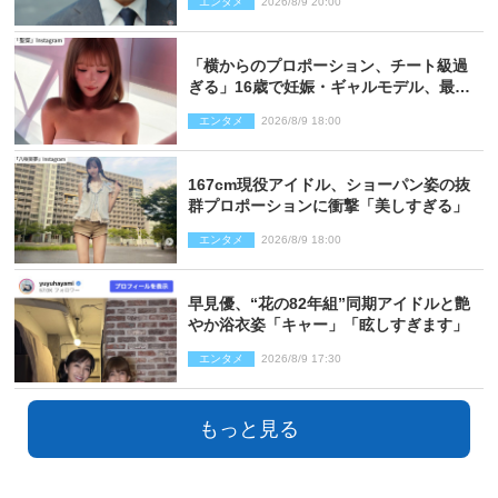
エンタメ
2026/8/9 20:00
「横からのプロポーション、チート級過
ぎる」16歳で妊娠・ギャルモデル、最新
投稿にネット衝撃「美しすぎる」
エンタメ
2026/8/9 18:00
167cm現役アイドル、ショーパン姿の抜
群プロポーションに衝撃「美しすぎる」
エンタメ
2026/8/9 18:00
早見優、“花の82年組”同期アイドルと艶
やか浴衣姿「キャー」「眩しすぎます」
エンタメ
2026/8/9 17:30
もっと見る