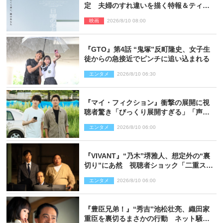
定 夫婦のすれ違いを描く特報＆ティザ
ービジュアル解禁
映画
2026/8/10 08:00
『GTO』第4話 “鬼塚”反町隆史、女子生
徒からの急接近でピンチに追い込まれる
エンタメ
2026/8/10 06:30
『マイ・フィクション』衝撃の展開に視
聴者驚き「びっくり展開すぎる」「声出
た」（ネタバレあり）
エンタメ
2026/8/10 06:00
『VIVANT』“乃木”堺雅人、想定外の“裏
切り”にあ然 視聴者ショック「二重スパ
イであって」の声も（ネタバレあり）
エンタメ
2026/8/10 06:00
『豊臣兄弟！』“秀吉”池松壮亮、織田家
重臣を裏切るまさかの行動 ネット騒然