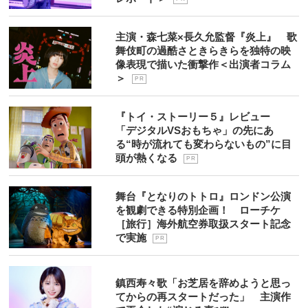
主演・森七菜×長久允監督『炎上』 歌
舞伎町の過酷さときらきらを独特の映
像表現で描いた衝撃作＜出演者コラム
＞
P R
『トイ・ストーリー５』レビュー
「デジタルVSおもちゃ」の先にあ
る“時が流れても変わらないもの”に目
頭が熱くなる
P R
舞台『となりのトトロ』ロンドン公演
を観劇できる特別企画！ ローチケ
［旅行］海外航空券取扱スタート記念
で実施
P R
鎮西寿々歌「お芝居を辞めようと思っ
てからの再スタートだった」 主演作