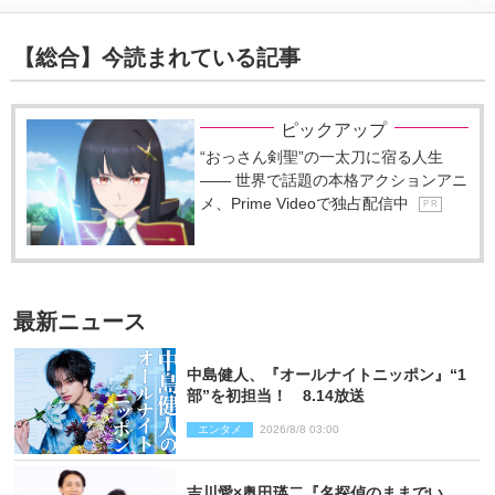
【総合】今読まれている記事
ピックアップ
“おっさん剣聖”の一太刀に宿る人生
―― 世界で話題の本格アクションアニ
メ、Prime Videoで独占配信中
P R
最新ニュース
中島健人、『オールナイトニッポン』“1
部”を初担当！ 8.14放送
エンタメ
2026/8/8 03:00
吉川愛×奥田瑛二『名探偵のままでい