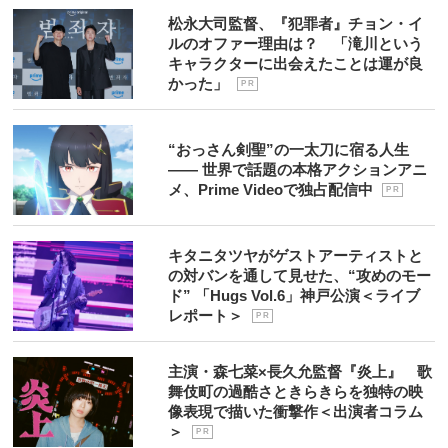
松永大司監督、『犯罪者』チョン・イ
ルのオファー理由は？ 「滝川という
キャラクターに出会えたことは運が良
かった」
P R
“おっさん剣聖”の一太刀に宿る人生
―― 世界で話題の本格アクションアニ
メ、Prime Videoで独占配信中
P R
キタニタツヤがゲストアーティストと
の対バンを通して見せた、“攻めのモー
ド” 「Hugs Vol.6」神戸公演＜ライブ
レポート＞
P R
主演・森七菜×長久允監督『炎上』 歌
舞伎町の過酷さときらきらを独特の映
像表現で描いた衝撃作＜出演者コラム
＞
P R