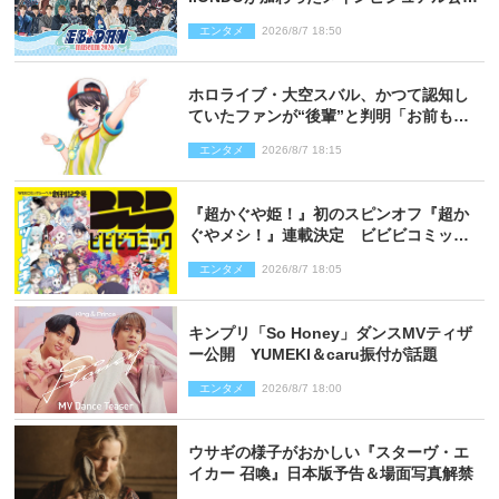
開！ 開催記念グッズラインナップも
エンタメ
2026/8/7 18:50
ホロライブ・大空スバル、かつて認知し
ていたファンが“後輩”と判明「お前もし
かしてあのときの？」
エンタメ
2026/8/7 18:15
『超かぐや姫！』初のスピンオフ『超か
ぐやメシ！』連載決定 ビビビコミック
創刊で31作品一挙公開
エンタメ
2026/8/7 18:05
キンプリ「So Honey」ダンスMVティザ
ー公開 YUMEKI＆caru振付が話題
エンタメ
2026/8/7 18:00
ウサギの様子がおかしい『スターヴ・エ
イカー 召喚』日本版予告＆場面写真解禁