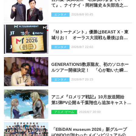
て』、ナイナイ・岡村隆史＆矢部浩之の
ゲスト出演が決定！
エンタメ
2026/8/8 00:45
「Mトーナメント」優勝はBEAST X・東
城りお！ オーラス大混戦も最後は自ら
和了って幕引き
エンタメ
2026/8/7 22:02
GENERATIONS数原龍友、初のソロホー
ルツアー開催決定！ 「心が動いた瞬間
を、音に乗せてお届けできれば」
エンタメ
2026/8/7 20:15
アニメ『ロメリア戦記』10月放送開始
第1弾PV公開＆千葉翔也ら追加キャスト4
人を発表
アニメ･ゲーム
2026/8/7 20:00
「EBiDAN museum 2026」新グループ
iiONDOが加わったメインビジュアル公