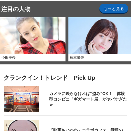
注目の人物
もっと見る
今田美桜
橋本環奈
クランクイン！トレンド Pick Up
カメラに映らなければ“盗み”OK！ 体験
型コンビニ「ギガマート展」がヤバすぎた
ｗ
『映画ちいかわ』コラボカフェ 話題の