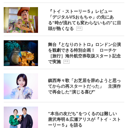
『トイ・ストーリー５』レビュー
「デジタルVSおもちゃ」の先にあ
る“時が流れても変わらないもの”に目
頭が熱くなる
P R
舞台『となりのトトロ』ロンドン公演
を観劇できる特別企画！ ローチケ
［旅行］海外航空券取扱スタート記念
で実施
P R
鎮西寿々歌「お芝居を辞めようと思っ
てからの再スタートだった」 主演作
で再会した“演じる喜び”
“本当の友だち”をつくるのは難しい
唐沢寿明＆広瀬アリスが『トイ・スト
ーリー５』を語る