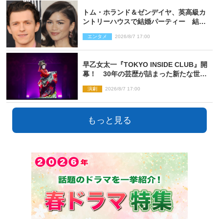
トム・ホランド＆ゼンデイヤ、英高級カ
ントリーハウスで結婚パーティー 結婚
指輪を身に着けたトムも初キャッチ
エンタメ
2026/8/7 17:00
早乙女太一『TOKYO INSIDE CLUB』開
幕！ 30年の芸歴が詰まった新たな世界
観
演劇
2026/8/7 17:00
もっと見る