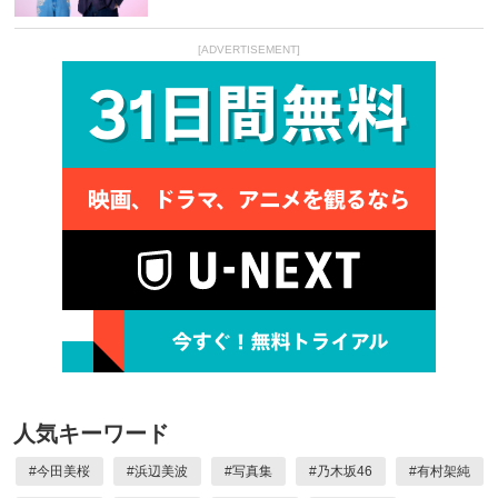
[ADVERTISEMENT]
人気キーワード
#
今田美桜
#
浜辺美波
#
写真集
#
乃木坂46
#
有村架純