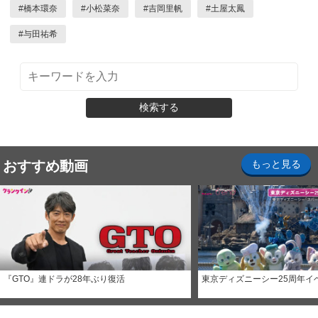
#
橋本環奈
#
小松菜奈
#
吉岡里帆
#
土屋太鳳
#
与田祐希
検索する
おすすめ動画
もっと見る
『GTO』連ドラが28年ぶり復活
東京ディズニーシー25周年イ