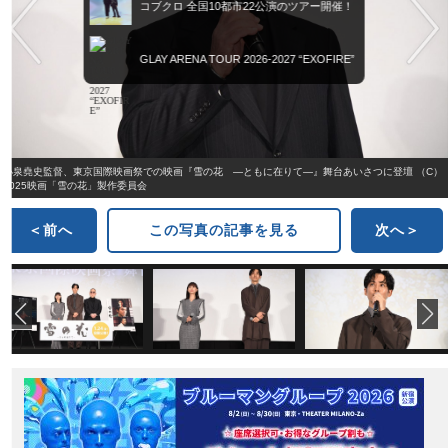
コブクロ 全国10都市22公演のツアー開催！
GLAY ARENA TOUR 2026-2027 “EXOFIRE”
小泉堯史監督、東京国際映画祭での映画『雪の花 ―ともに在りて―』舞台あいさつに登壇 （C）
2025映画「雪の花」製作委員会
＜前へ
この写真の記事を見る
次へ＞