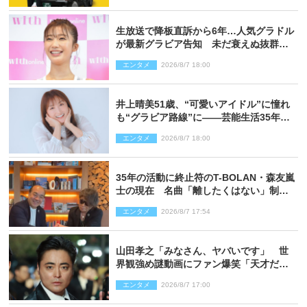
生放送で降板直訴から6年…人気グラドル
が最新グラビア告知 未だ衰えぬ抜群ス
タイルに反響
エンタメ
2026/8/7 18:00
井上晴美51歳、“可愛いアイドル”に憧れ
も“グラビア路線”に――芸能生活35年を
赤裸々に語る 27年ぶりに写真集発売
エンタメ
2026/8/7 18:00
35年の活動に終止符のT-BOLAN・森友嵐
士の現在 名曲「離したくはない」制作
秘話も
エンタメ
2026/8/7 17:54
山田孝之「みなさん、ヤバいです」 世
界観強め謎動画にファン爆笑「天才だ
わ」
エンタメ
2026/8/7 17:00