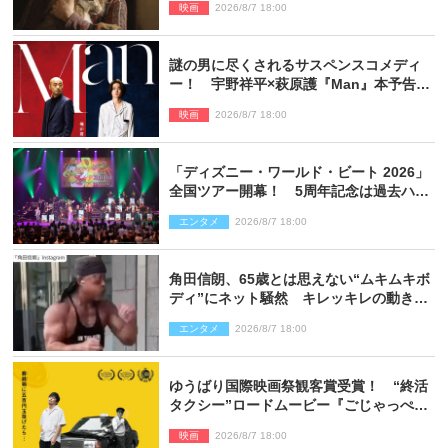
映画
2026/8/7 18:00
謎の男に尽くされるサスペンスコメディ
ー！ 宇野祥平×萩原護『Man』本予告＆
新ビジュアル解禁
映画
2026/8/7 18:00
「ディズニー・ワールド・ビート 2026」
全国ツアー開幕！ 5周年記念は過去ハイ
ライト＆クルーズ旅を大満喫！【潜入レ
エンタメ
2026/8/7 18:00
ポート】
角田信朗、65歳とは思えない“ムキムキボ
ディ”にネット騒然 キレッキレの動きを
披露
エンタメ
2026/8/7 18:00
ゆうばり国際映画祭観客賞受賞！ “終活
タクシー”ロードムービー『ごじゃっぺタ
クシー』10月公開＆予告解禁
映画
2026/8/7 18:00