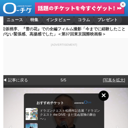
✕
ニュース
特集
インタビュー
コラム
プレゼント
松坂桃李、『雪の花』での全編フィルム撮影「今までに経験したこと
がない緊張感、高揚感でした」＜第37回東京国際映画祭＞
[ADVERTISEMENT]
◀ 記事に戻る
5/5
[写真を拡大]
×
おすすめチケット
ドラゴンクエスト40周年記念展『ドラゴン
クエスト the DIVE -まだ見ぬ冒険の舞台
へ-』