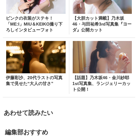
ピンクの衣装がステキ！
【大胆カット満載】乃木坂
「ME:I」MIU＆KEIKO撮り下
46・与田祐希3rd写真集『ヨー
ろしインタビューフォト
ダ』公開カット
伊藤彩沙、20代ラストの写真
【話題】乃木坂46・金川紗耶
集で見せた“大人の甘さ”
1st写真集、ランジェリーカッ
ト公開！
あわせて読みたい
編集部おすすめ