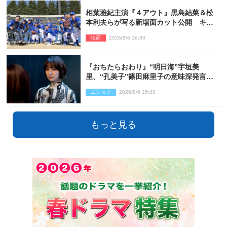
相葉雅紀主演『４アウト』黒島結菜＆松
本利夫らが写る新場面カット公開 キャ
スト登壇イベントも決定
映画
2026/8/6 16:00
『おちたらおわり』“明日海”宇垣美
里、“孔美子”篠田麻里子の意味深発言に
絶句 ネット驚き「まさか」「意外な展
エンタメ
2026/8/6 15:00
開」
もっと見る