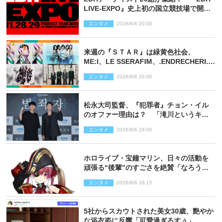
LIVE‐EXPO』史上初の国立競技場で開催
決定
エンタメ
2026/8/6 20:00
来週の『ＳＴＡＲ』は緑黄色社会、
ME:I、LE SSERAFIM、.ENDRECHERI.が
話題曲をパフォーマンス！
エンタメ
2026/8/6 20:00
松永大司監督、『犯罪者』チョン・イル
のオファー理由は？ 「滝川というキャ
ラクターに出会えたことは本当に運が良
エンタメ
2026/8/6 19:00
かった」
ホロライブ・宝鐘マリン、日々の活動を
頑張る“後輩”のすごさを絶賛「なろう系
主人公まである」
エンタメ
2026/8/6 18:15
5社からスカウトされた美女30歳、艶やか
な浴衣姿に反響「可愛過ぎるすぅ」