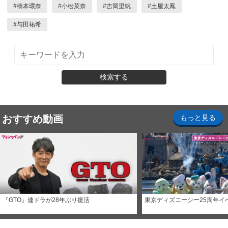
#
橋本環奈
#
小松菜奈
#
吉岡里帆
#
土屋太鳳
#
与田祐希
検索する
おすすめ動画
もっと見る
『GTO』連ドラが28年ぶり復活
東京ディズニーシー25周年イ