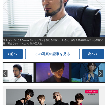
『闇金ウシジマくんSeason3』ウシジマを演じる主演・山田孝之 （C）2016真鍋昌平・小学館／
映画「闇金ウシジマくん3」製作委員会
＜前へ
この写真の記事を見る
次へ＞