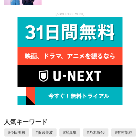
[ADVERTISEMENT]
人気キーワード
#
今田美桜
#
浜辺美波
#
写真集
#
乃木坂46
#
有村架純