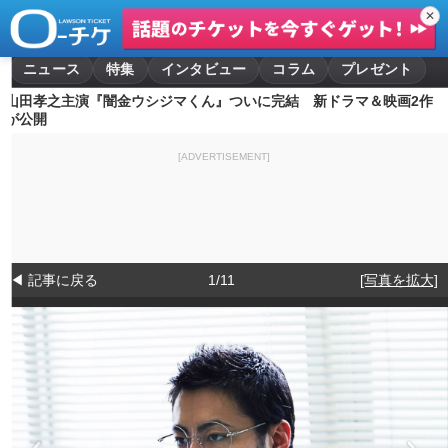
✕
ニュース
特集
インタビュー
コラム
プレゼント
山田孝之主演『闇金ウシジマくん』ついに完結 新ドラマ＆映画2作
が公開
[ADVERTISEMENT]
◀ 記事に戻る
1/11
[写真を拡大]