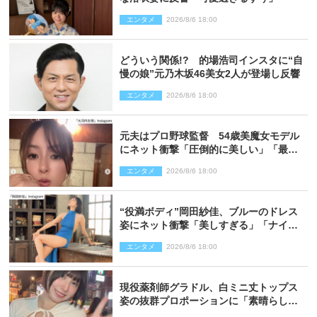
エンタメ
2026/8/6 18:00
どういう関係!? 的場浩司インスタに“自
慢の娘”元乃木坂46美女2人が登場し反響
エンタメ
2026/8/6 18:00
元夫はプロ野球監督 54歳美魔女モデル
にネット衝撃「圧倒的に美しい」「最強
クラス」「うっとり」
エンタメ
2026/8/6 18:00
“役満ボディ”岡田紗佳、ブルーのドレス
姿にネット衝撃「美しすぎる」「ナイ
ス」
エンタメ
2026/8/6 18:00
現役薬剤師グラドル、白ミニ丈トップス
姿の抜群プロポーションに「素晴らしす
ぎる」「すっっっご！」とネット絶賛