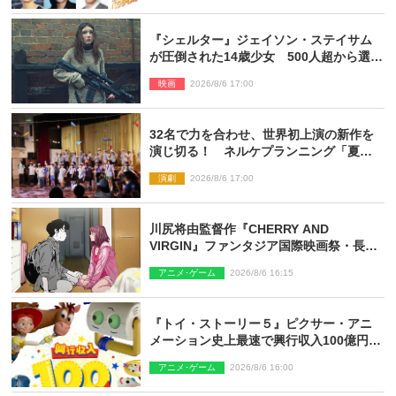
『シェルター』ジェイソン・ステイサム
が圧倒された14歳少女 500人超から選出
された新鋭ボディ・レイ・ブレスナック
映画
2026/8/6 17:00
とは
32名で力を合わせ、世界初上演の新作を
演じ切る！ ネルケプランニング「夏休
み！オン・ワークショップ2026」レポー
演劇
2026/8/6 17:00
ト【最終日】
川尻将由監督作『CHERRY AND
VIRGIN』ファンタジア国際映画祭・長編
アニメ部門で観客賞・金賞受賞！
アニメ･ゲーム
2026/8/6 16:15
『トイ・ストーリー５』ピクサー・アニ
メーション史上最速で興行収入100億円突
破 シリーズNo.1興収が目前
アニメ･ゲーム
2026/8/6 16:00