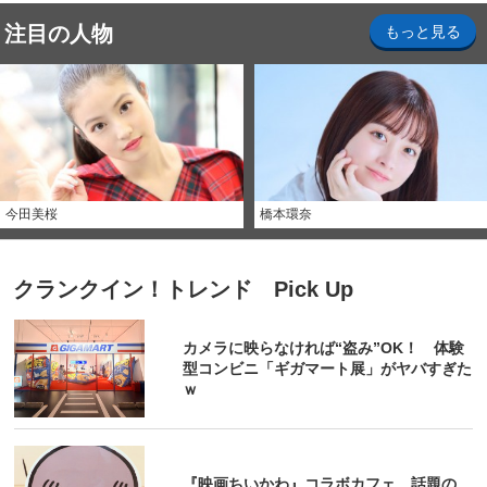
注目の人物
もっと見る
今田美桜
橋本環奈
クランクイン！トレンド Pick Up
カメラに映らなければ“盗み”OK！ 体験
型コンビニ「ギガマート展」がヤバすぎた
ｗ
『映画ちいかわ』コラボカフェ 話題の