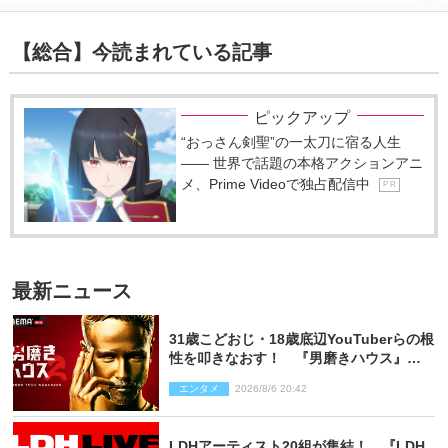
【総合】今読まれている記事
ピックアップ
“おっさん剣聖”の一太刀に宿る人生
―― 世界で話題の本格アクションアニ
メ、Prime Videoで独占配信中
P R
最新ニュース
31歳こどおじ・18歳底辺YouTuberらの根
性を叩きなおす！ 『男磨きハウス』第2
弾コーチ陣発表
エンタメ
2026/8/6 20:42
LDHアーティスト20組が集結！ 『LDH