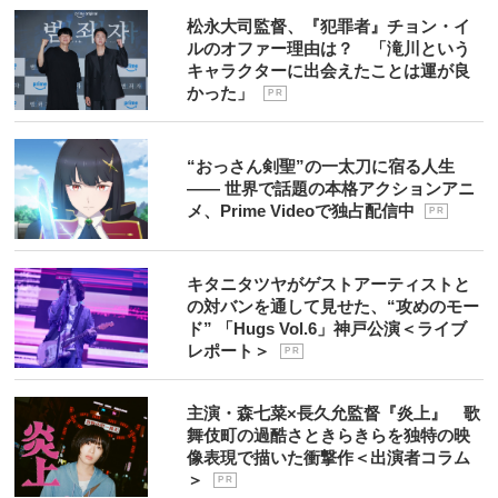
松永大司監督、『犯罪者』チョン・イ
ルのオファー理由は？ 「滝川という
キャラクターに出会えたことは運が良
かった」
P R
“おっさん剣聖”の一太刀に宿る人生
―― 世界で話題の本格アクションアニ
メ、Prime Videoで独占配信中
P R
キタニタツヤがゲストアーティストと
の対バンを通して見せた、“攻めのモー
ド” 「Hugs Vol.6」神戸公演＜ライブ
レポート＞
P R
主演・森七菜×長久允監督『炎上』 歌
舞伎町の過酷さときらきらを独特の映
像表現で描いた衝撃作＜出演者コラム
＞
P R