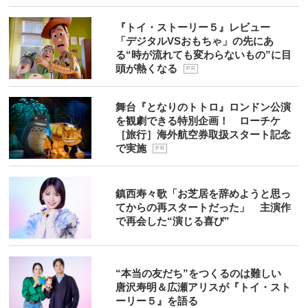
『トイ・ストーリー５』レビュー
「デジタルVSおもちゃ」の先にあ
る“時が流れても変わらないもの”に目
頭が熱くなる
P R
舞台『となりのトトロ』ロンドン公演
を観劇できる特別企画！ ローチケ
［旅行］海外航空券取扱スタート記念
で実施
P R
鎮西寿々歌「お芝居を辞めようと思っ
てからの再スタートだった」 主演作
で再会した“演じる喜び”
“本当の友だち”をつくるのは難しい
唐沢寿明＆広瀬アリスが『トイ・スト
ーリー５』を語る