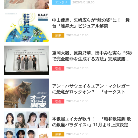
エンタメ
2026/8/6 18:00
中山優馬、矢崎広らが“蛙の姿”に！ 舞
台『蛙昇天』ビジュアル解禁
演劇
2026/8/6 17:30
重岡大毅、原菜乃華、田中みな実ら『5秒
で完全犯罪を生成する方法』完成披露に
登壇！ それぞれのAI活用術も発表
映画
2026/8/6 17:05
アン・ハサウェイ＆ユアン・マクレガー
に恐竜がロックオン？ 『オークストリ
ートの異変』新ビジュアル＆本編映像初
映画
2026/8/6 17:00
解禁
本仮屋ユイカが歌う！ 『昭和歌謡劇 歌
の銀座パラダイス♪』11月より上演決定
演劇
2026/8/6 17:00