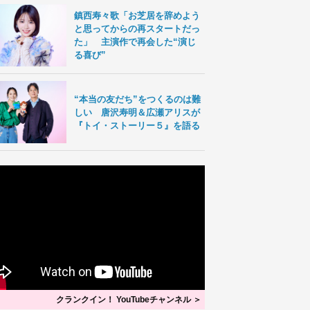
鎮西寿々歌「お芝居を辞めよう
と思ってからの再スタートだっ
た」 主演作で再会した“演じ
る喜び”
“本当の友だち”をつくるのは難
しい 唐沢寿明＆広瀬アリスが
『トイ・ストーリー５』を語る
クランクイン！ YouTubeチャンネル ＞