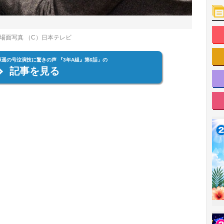
場面写真 （C）日本テレビ
原遥の号泣演技に驚きの声 『3年A組』第6話」の
記事を見る