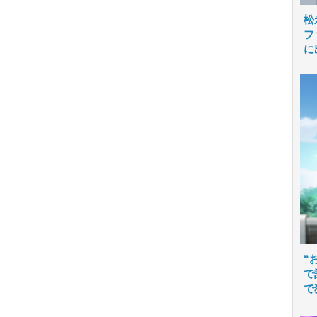
松
フ
に
“
で
で