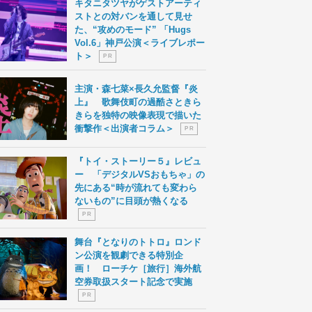
キタニタツヤがゲストアーティ
ストとの対バンを通して見せ
た、“攻めのモード” 「Hugs
Vol.6」神戸公演＜ライブレポー
ト＞
P R
主演・森七菜×長久允監督『炎
上』 歌舞伎町の過酷さときら
きらを独特の映像表現で描いた
衝撃作＜出演者コラム＞
P R
『トイ・ストーリー５』レビュ
ー 「デジタルVSおもちゃ」の
先にある“時が流れても変わら
ないもの”に目頭が熱くなる
P R
舞台『となりのトトロ』ロンド
ン公演を観劇できる特別企
画！ ローチケ［旅行］海外航
空券取扱スタート記念で実施
P R