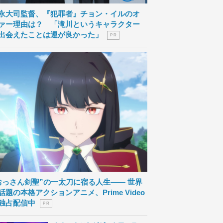
永大司監督、『犯罪者』チョン・イルのオ
ァー理由は？ 「滝川というキャラクター
出会えたことは運が良かった」
P R
おっさん剣聖”の一太刀に宿る人生―― 世界
話題の本格アクションアニメ、Prime Video
独占配信中
P R