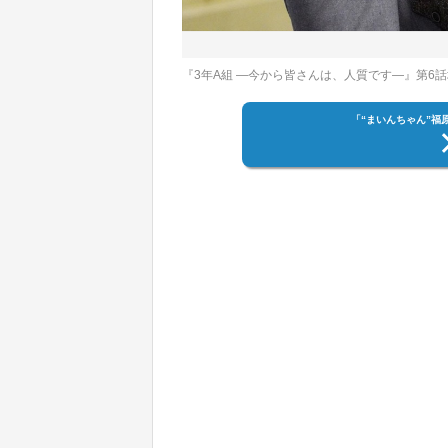
『3年A組 ―今から皆さんは、人質です―』第6話
「“まいんちゃん”福