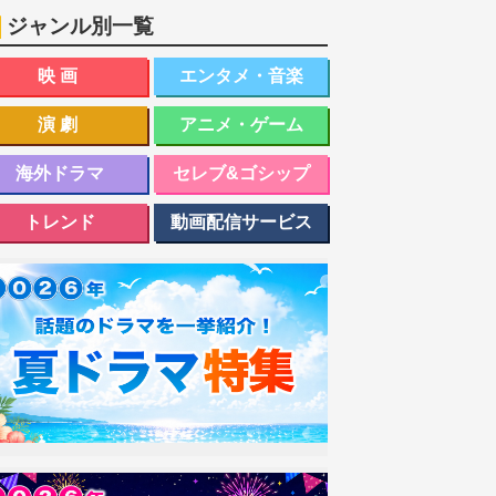
ジャンル別一覧
映画
エンタメ・音楽
演劇
アニメ・ゲーム
海外ドラマ
セレブ&ゴシップ
トレンド
動画配信サービス