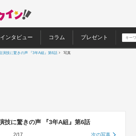
インタビュー
コラム
プレゼント
泣演技に驚きの声 『3年A組』第6話
写真
演技に驚きの声 『3年A組』第6話
2/17
次の写真