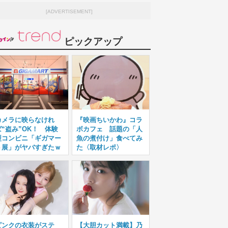
[ADVERTISEMENT]
ピックアップ
カメラに映らなけれ
『映画ちいかわ』コラ
ば“盗み”OK！ 体験
ボカフェ 話題の「人
型コンビニ「ギガマー
魚の煮付け」食べてみ
ト展」がヤバすぎたｗ
た〈取材レポ〉
ピンクの衣装がステ
【大胆カット満載】乃