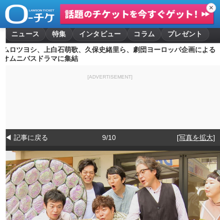
✕
ニュース
特集
インタビュー
コラム
プレゼント
ムロツヨシ、上白石萌歌、久保史緒里ら、劇団ヨーロッパ企画による
オムニバスドラマに集結
[ADVERTISEMENT]
◀ 記事に戻る
9/10
[写真を拡大]