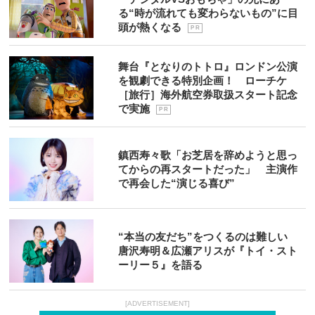
る“時が流れても変わらないもの”に目
頭が熱くなる
P R
舞台『となりのトトロ』ロンドン公演
を観劇できる特別企画！ ローチケ
［旅行］海外航空券取扱スタート記念
で実施
P R
鎮西寿々歌「お芝居を辞めようと思っ
てからの再スタートだった」 主演作
で再会した“演じる喜び”
“本当の友だち”をつくるのは難しい
唐沢寿明＆広瀬アリスが『トイ・スト
ーリー５』を語る
[ADVERTISEMENT]