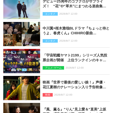
デビュー25周年のコブクロがサプライ
ズ！ “花”や“草木”にまつわる楽曲集め
た新コンセプトアルバムを“花の日”に配
エンタメ
2026/8/7 12:00
信リリース
中川翼×桜木雅哉BLドラマ『ちょっと待と
うよ、春虎くん』CHIHIRO新曲
「Honeyy」がED主題歌に決定！
エンタメ
2026/8/7 12:00
「宇宙戦艦ヤマト2199」シリーズ人気投
票企画が開催 上位ランクインのキャラ
クター＆メカは新規描き下ろしイラスト
アニメ･ゲーム
2026/8/7 12:00
を制作
映画『世界で最後の愛しい娘！』声優・
花江夏樹のナレーション入り予告映像解
禁「あふれ出る温かさに涙が止まらな
映画
2026/8/7 12:00
い！」
『風、薫る』“りん”見上愛＆“直美”上坂