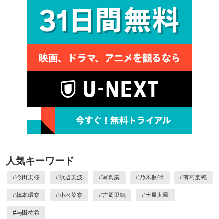
人気キーワード
#
今田美桜
#
浜辺美波
#
写真集
#
乃木坂46
#
有村架純
#
橋本環奈
#
小松菜奈
#
吉岡里帆
#
土屋太鳳
#
与田祐希