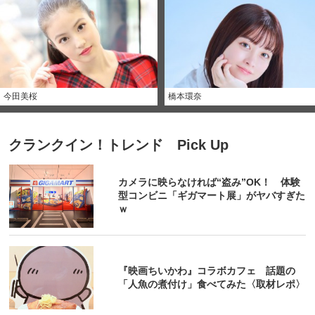
今田美桜
橋本環奈
クランクイン！トレンド Pick Up
カメラに映らなければ“盗み”OK！ 体験
型コンビニ「ギガマート展」がヤバすぎた
ｗ
『映画ちいかわ』コラボカフェ 話題の
「人魚の煮付け」食べてみた〈取材レポ〉