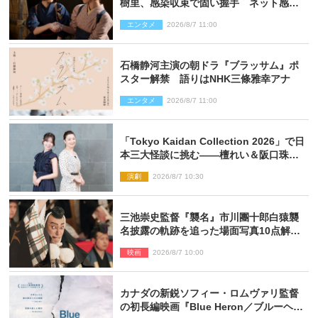
樹里、感染収束で固い握手 ネット感動
「このバディは最強」「アツい」
エンタメ
2026/8/7 11:00
石橋静河主演の朝ドラ『ブラッサム』ポ
スター解禁 語りはNHK三條雅幸アナ
エンタメ
2026/8/7 11:00
「Tokyo Kaidan Collection 2026」で日
本三大怪談に挑む――檀れい＆阪口珠美
が語る「牡丹灯籠」の新たな魅力
演劇
2026/8/7 10:30
三池崇史監督『襲名』市川團十郎白猿襲
名披露の軌跡を追った場面写真10点解
禁！
映画
2026/8/7 10:00
カナダの新鋭ソフィー・ロムヴァリ監督
の初長編映画『Blue Heron／ブルーヘロ