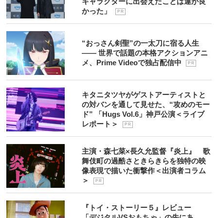
キャラクターに出会えたことは運が良
かった」
P R
“おっさん剣聖”の一太刀に宿る人生
―― 世界で話題の本格アクションアニ
メ、Prime Videoで独占配信中
P R
キタニタツヤがゲストアーティストと
の対バンを通して見せた、“攻めのモー
ド” 「Hugs Vol.6」神戸公演＜ライブ
レポート＞
P R
主演・森七菜×長久允監督『炎上』 歌
舞伎町の過酷さときらきらを独特の映
像表現で描いた衝撃作＜出演者コラム
＞
P R
『トイ・ストーリー５』レビュー
「デジタルVSおもちゃ」の先にあ