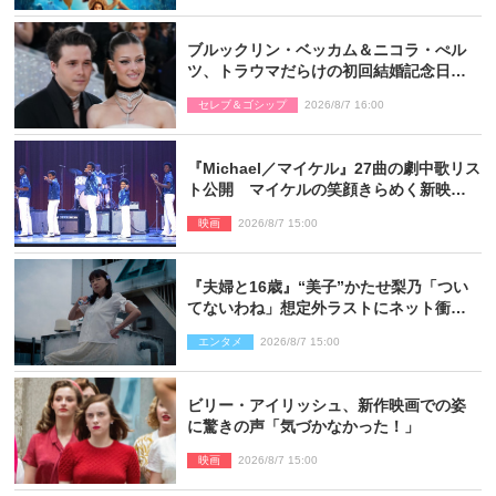
ブルックリン・ベッカム＆ニコラ・ぺル
ツ、トラウマだらけの初回結婚記念日は
もう祝わない
セレブ＆ゴシップ
2026/8/7 16:00
『Michael／マイケル』27曲の劇中歌リス
ト公開 マイケルの笑顔きらめく新映像
も
映画
2026/8/7 15:00
『夫婦と16歳』“美子”かたせ梨乃「つい
てないわね」想定外ラストにネット衝撃
「ヤバすぎ…」「怖えぇ」（ネタバレあ
エンタメ
2026/8/7 15:00
り）
ビリー・アイリッシュ、新作映画での姿
に驚きの声「気づかなかった！」
映画
2026/8/7 15:00