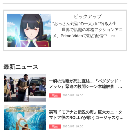
ピックアップ
“おっさん剣聖”の一太刀に宿る人生
―― 世界で話題の本格アクションアニ
メ、Prime Videoで独占配信中
P R
最新ニュース
一瞬の油断が死に直結…『バグダッド・
メッシ』緊迫の検問シーン本編解禁 監
督メッセージも到着
映画
2026/8/7 16:50
実写『モアナと伝説の海』巨大カニ・タ
マトア役のROLLYが歌うゴージャスな劇
中歌「シャイニー」本編映像解禁
映画
2026/8/7 16:00