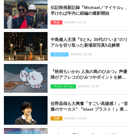
伝記映画新記録『Michael／マイケル』、
早ければ年内に続編の撮影開始
映画
2026/8/7 14:25
中島健人主演『SとX』30代の“いま”のリ
アルを切り取った新場面写真5点解禁
エンタメ
2026/8/7 12:00
『映画ちいかわ 人魚の島のひみつ』声優
陣がアフレコのひみつやポイントを解
説！ 新カットも到着
アニメ･ゲーム
2026/8/7 12:00
佐野晶哉も大興奮「すごい高揚感！」“音
爆のサーカス” 『blast ブラスト！』東京
公演が開幕！
演劇
2026/8/7 12:00