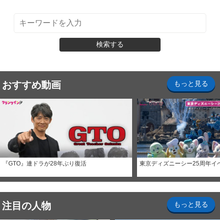
検索する
おすすめ動画
もっと見る
『GTO』連ドラが28年ぶり復活
東京ディズニーシー25周年イ
注目の人物
もっと見る