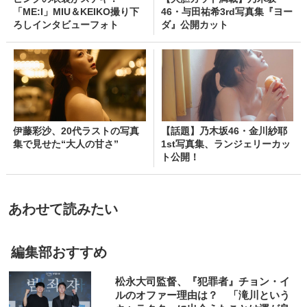
「ME:I」MIU＆KEIKO撮り下
46・与田祐希3rd写真集『ヨー
ろしインタビューフォト
ダ』公開カット
伊藤彩沙、20代ラストの写真
【話題】乃木坂46・金川紗耶
集で見せた“大人の甘さ”
1st写真集、ランジェリーカッ
ト公開！
あわせて読みたい
編集部おすすめ
松永大司監督、『犯罪者』チョン・イ
ルのオファー理由は？ 「滝川という