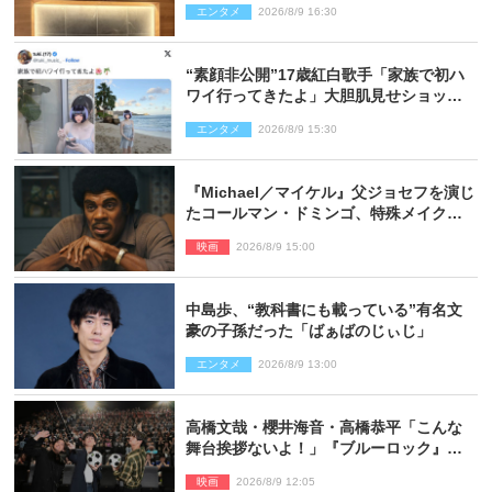
エンタメ
2026/8/9 16:30
“素顔非公開”17歳紅白歌手「家族で初ハ
ワイ行ってきたよ」大胆肌見せショット
公開
エンタメ
2026/8/9 15:30
『Michael／マイケル』父ジョセフを演じ
たコールマン・ドミンゴ、特殊メイクに2
時間半かかっていた
映画
2026/8/9 15:00
中島歩、“教科書にも載っている”有名文
豪の子孫だった「ばぁばのじぃじ」
エンタメ
2026/8/9 13:00
高橋文哉・櫻井海音・高橋恭平「こんな
舞台挨拶ないよ！」『ブルーロック』自
由すぎるイベントレポート
映画
2026/8/9 12:05