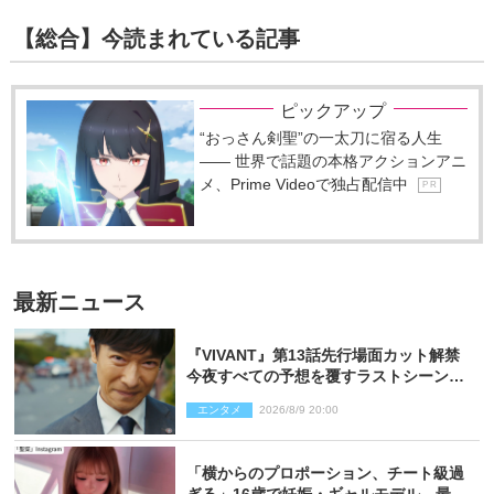
【総合】今読まれている記事
ピックアップ
“おっさん剣聖”の一太刀に宿る人生
―― 世界で話題の本格アクションアニ
メ、Prime Videoで独占配信中
P R
最新ニュース
『VIVANT』第13話先行場面カット解禁
今夜すべての予想を覆すラストシーン
が…
エンタメ
2026/8/9 20:00
「横からのプロポーション、チート級過