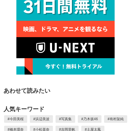
あわせて読みたい
人気キーワード
#
今田美桜
#
浜辺美波
#
写真集
#
乃木坂46
#
有村架純
#
橋本環奈
#
小松菜奈
#
吉岡里帆
#
土屋太鳳