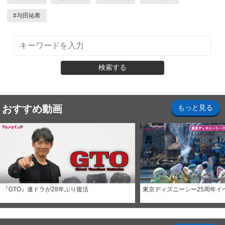
#
与田祐希
検索する
おすすめ動画
もっと見る
『GTO』連ドラが28年ぶり復活
東京ディズニーシー25周年イ