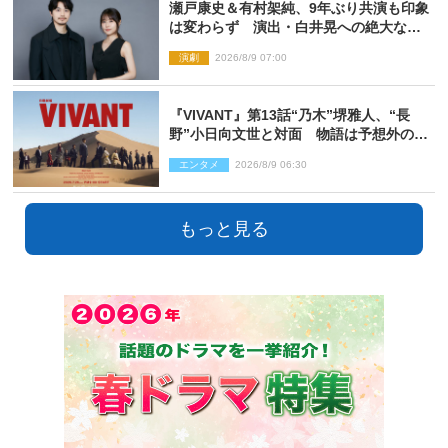
瀬戸康史＆有村架純、9年ぶり共演も印象
は変わらず 演出・白井晃への絶大なる
信頼を胸に舞台『キュー』に挑む
演劇
2026/8/9 07:00
『VIVANT』第13話“乃木”堺雅人、“長
野”小日向文世と対面 物語は予想外の展
開へ
エンタメ
2026/8/9 06:30
もっと見る