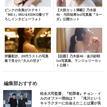
ピンクの衣装がステキ！
【大胆カット満載】乃木坂
「ME:I」MIU＆KEIKO撮り下
46・与田祐希3rd写真集『ヨー
ろしインタビューフォト
ダ』公開カット
伊藤彩沙、20代ラストの写真
【話題】乃木坂46・金川紗耶
集で見せた“大人の甘さ”
1st写真集、ランジェリーカッ
ト公開！
編集部おすすめ
松永大司監督、『犯罪者』チョン・イ
ルのオファー理由は？ 「滝川という
キャラクターに出会えたことは運が良