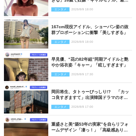
ぎる」16歳で妊娠・ギャルモデル、最新
投稿にネット衝撃「美しすぎる」
エンタメ
2026/8/9 18:00
167cm現役アイドル、ショーパン姿の抜
群プロポーションに衝撃「美しすぎる」
エンタメ
2026/8/9 18:00
早見優、“花の82年組”同期アイドルと艶
やか浴衣姿「キャー」「眩しすぎます」
エンタメ
2026/8/9 17:30
岡田将生、タトゥーびっしり!? 「カッ
コ良すぎますて」出演韓国ドラマのオフ
ショ多数公開
エンタメ
2026/8/9 17:00
重盛さと美“築53年の実家”を自らリフォ
ームデザイン「凄っ！」「高級感ありま
くり」