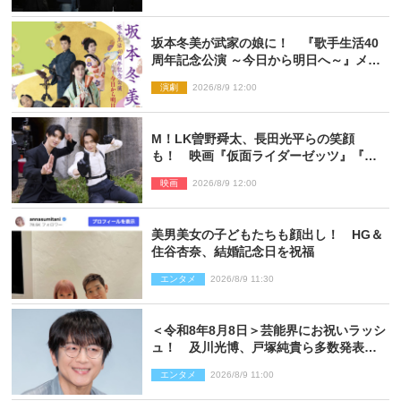
坂本冬美が武家の娘に！ 『歌手生活40
周年記念公演 ～今日から明日へ～』メイ
ンビジュアル公開
演劇
2026/8/9 12:00
M！LK曽野舜太、長田光平らの笑顔
も！ 映画『仮面ライダーゼッツ』『超
宇宙刑事ギャバン インフィニティ』オフ
映画
2026/8/9 12:00
ショット到着
美男美女の子どもたちも顔出し！ HG＆
住谷杏奈、結婚記念日を祝福
エンタメ
2026/8/9 11:30
＜令和8年8月8日＞芸能界にお祝いラッシ
ュ！ 及川光博、戸塚純貴ら多数発表結
婚
エンタメ
2026/8/9 11:00