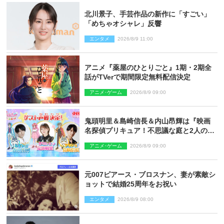
北川景子、手芸作品の新作に「すごい」
「めちゃオシャレ」反響
エンタメ
2026/8/9 11:00
アニメ『薬屋のひとりごと』1期・2期全
話がTVerで期間限定無料配信決定
アニメ･ゲーム
2026/8/9 09:00
鬼頭明里＆島崎信長＆内山昂輝は『映画
名探偵プリキュア！不思議な庭と2人の秘
密』ゲスト声優に決定
アニメ･ゲーム
2026/8/9 09:00
元007ピアース・ブロスナン、妻が素敵シ
ョットで結婚25周年をお祝い
エンタメ
2026/8/9 08:00