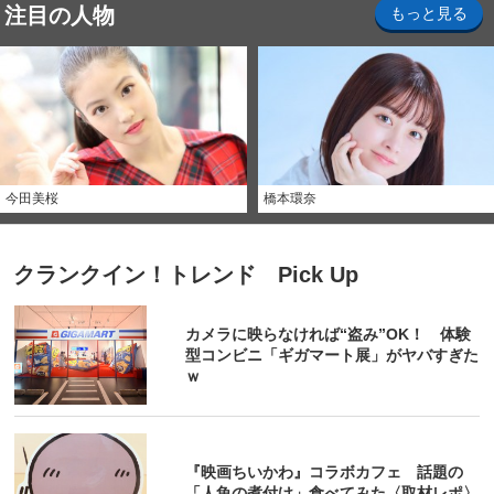
注目の人物
もっと見る
今田美桜
橋本環奈
クランクイン！トレンド Pick Up
カメラに映らなければ“盗み”OK！ 体験
型コンビニ「ギガマート展」がヤバすぎた
ｗ
『映画ちいかわ』コラボカフェ 話題の
「人魚の煮付け」食べてみた〈取材レポ〉