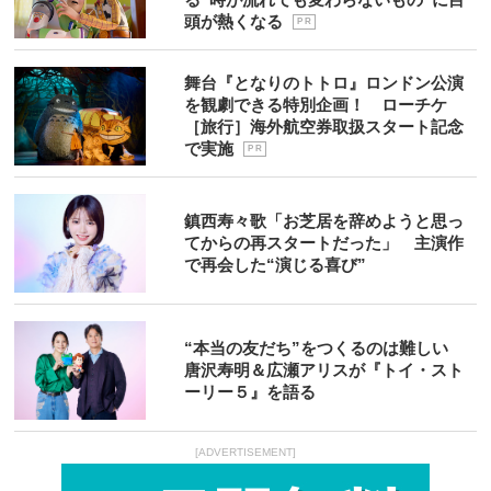
頭が熱くなる
P R
舞台『となりのトトロ』ロンドン公演
を観劇できる特別企画！ ローチケ
［旅行］海外航空券取扱スタート記念
で実施
P R
鎮西寿々歌「お芝居を辞めようと思っ
てからの再スタートだった」 主演作
で再会した“演じる喜び”
“本当の友だち”をつくるのは難しい
唐沢寿明＆広瀬アリスが『トイ・スト
ーリー５』を語る
[ADVERTISEMENT]