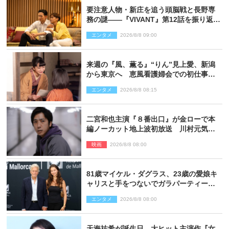
要注意人物・新庄を追う頭脳戦と長野専
務の謎――『VIVANT』第12話を振り返
る！
エンタメ
2026/8/8 09:00
来週の『風、薫る』“りん”見上愛、新潟
から東京へ 恵風看護婦会での初仕事に
向かう
エンタメ
2026/8/8 08:15
二宮和也主演『８番出口』が金ローで本
編ノーカット地上波初放送 川村元気監
督＆二宮コメント到着
映画
2026/8/8 08:00
81歳マイケル・ダグラス、23歳の愛娘キ
ャリスと手をつないでガラパーティーに
来場
エンタメ
2026/8/8 08:00
天海祐希が誕生日 大ヒット主演作『女