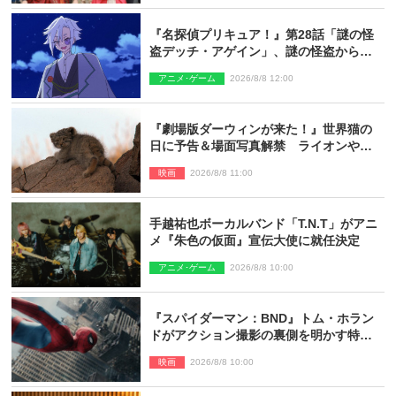
『名探偵プリキュア！』第28話「謎の怪
盗デッチ・アゲイン」、謎の怪盗から不
思議な予告状が届く
アニメ･ゲーム
2026/8/8 12:00
『劇場版ダーウィンが来た！』世界猫の
日に予告＆場面写真解禁 ライオンやマ
ヌルネコの赤ちゃんが大集合
映画
2026/8/8 11:00
手越祐也ボーカルバンド「T.N.T」がアニ
メ『朱色の仮面』宣伝大使に就任決定
アニメ･ゲーム
2026/8/8 10:00
『スパイダーマン：BND』トム・ホラン
ドがアクション撮影の裏側を明かす特別
映像解禁
映画
2026/8/8 10:00