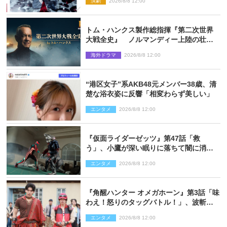
演劇
2026/8/8 12:00
トム・ハンクス製作総指揮『第二次世界
大戦全史』 ノルマンディー上陸の壮絶
な戦場を収めた特別映像解禁
海外ドラマ
2026/8/8 12:00
“港区女子”系AKB48元メンバー38歳、清
楚な浴衣姿に反響「相変わらず美しい」
エンタメ
2026/8/8 12:00
『仮面ライダーゼッツ』第47話「救
う」、小鷹が深い眠りに落ちて闇に消え
る…？
エンタメ
2026/8/8 12:00
『角醒ハンター オメガホーン』第3話「味
わえ！怒りのタッグバトル！」、波斬の
ギリコがハンターバトルを挑んできた！
エンタメ
2026/8/8 12:00