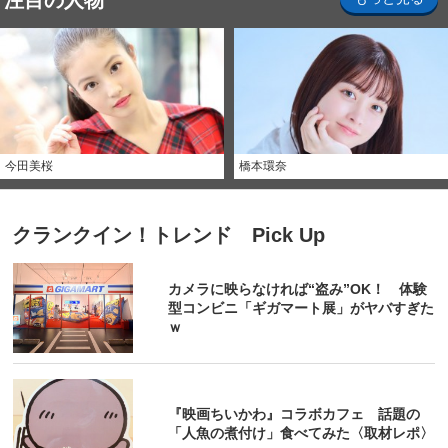
注目の人物
今田美桜
橋本環奈
クランクイン！トレンド Pick Up
カメラに映らなければ“盗み”OK！ 体験
型コンビニ「ギガマート展」がヤバすぎた
ｗ
『映画ちいかわ』コラボカフェ 話題の
「人魚の煮付け」食べてみた〈取材レポ〉