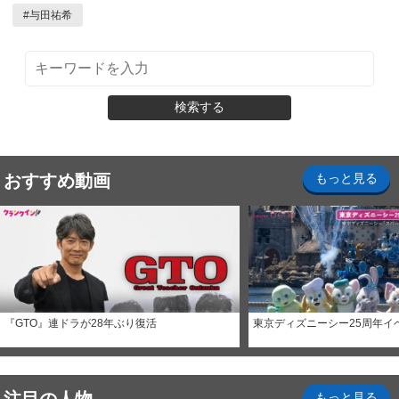
#
与田祐希
検索する
おすすめ動画
もっと見る
『GTO』連ドラが28年ぶり復活
東京ディズニーシー25周年イ
もっと見る