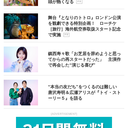
頭が熱くなる
P R
舞台『となりのトトロ』ロンドン公演
を観劇できる特別企画！ ローチケ
［旅行］海外航空券取扱スタート記念
で実施
P R
鎮西寿々歌「お芝居を辞めようと思っ
てからの再スタートだった」 主演作
で再会した“演じる喜び”
“本当の友だち”をつくるのは難しい
唐沢寿明＆広瀬アリスが『トイ・スト
ーリー５』を語る
[ADVERTISEMENT]