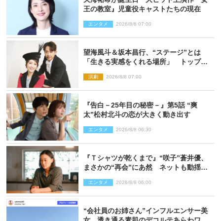
王の教室』児童役キャストたちの現在
エンタメ
2026/8/8 07:00
望海風斗＆坂本昌行、“ステージ”とは
「生きる実感をくれる場所」 トップを
走り続ける原動力を語る
演劇
2026/8/8 07:00
『告白－25年目の秘密－』第5話 “爽
太”松村北斗の恋が大きく動き出す
エンタメ
2026/8/8 06:30
『Ｔシャツが乾くまで』“咲子”蒼井優、
まさかの“再会”にあ然 ネットも動揺
「びっくりした!!」「今さら?!」（ネタバ
エンタメ
2026/8/8 06:00
レあり）
“会社員のお姉さん”インフルエンサー美
女、透き通る素肌のデコルテあらわワン