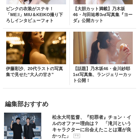
ピンクの衣装がステキ！
【大胆カット満載】乃木坂
「ME:I」MIU＆KEIKO撮り下
46・与田祐希3rd写真集『ヨー
ろしインタビューフォト
ダ』公開カット
伊藤彩沙、20代ラストの写真
【話題】乃木坂46・金川紗耶
集で見せた“大人の甘さ”
1st写真集、ランジェリーカッ
ト公開！
編集部おすすめ
松永大司監督、『犯罪者』チョン・イ
ルのオファー理由は？ 「滝川という
キャラクターに出会えたことは運が良
かった」
P R