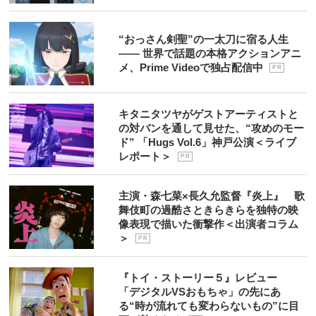
“おっさん剣聖”の一太刀に宿る人生
―― 世界で話題の本格アクションアニ
メ、Prime Videoで独占配信中
P R
キタニタツヤがゲストアーティストと
の対バンを通して見せた、“攻めのモー
ド” 「Hugs Vol.6」神戸公演＜ライブ
レポート＞
P R
主演・森七菜×長久允監督『炎上』 歌
舞伎町の過酷さときらきらを独特の映
像表現で描いた衝撃作＜出演者コラム
＞
P R
『トイ・ストーリー５』レビュー
「デジタルVSおもちゃ」の先にあ
る“時が流れても変わらないもの”に目