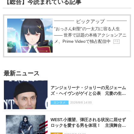
【総合】今読まれている記事
ピックアップ
“おっさん剣聖”の一太刀に宿る人生
―― 世界で話題の本格アクションアニ
メ、Prime Videoで独占配信中
P R
最新ニュース
アンジェリーナ・ジョリーの兄ジェーム
ズ・ヘイヴンがゲイと公表 元妻の生配
信で明らかに
エンタメ
2026/8/8 14:00
WEST.小瀧望、弾圧される状況に屈せず
ロックを愛する男を体現！ 主演舞台
『ロックンロール』ビジュアル解禁