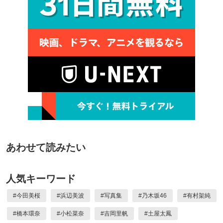
あわせて読みたい
人気キーワード
#
今田美桜
#
浜辺美波
#
写真集
#
乃木坂46
#
有村架純
#
橋本環奈
#
小松菜奈
#
吉岡里帆
#
土屋太鳳