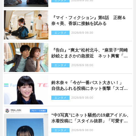
エンタメ
2026/8/9 06:30
『マイ・フィクション』第6話 正樹＆
奈々美、香坂に接触を試みる
エンタメ
2026/8/9 06:30
『告白』“爽太”松村北斗、“麻里子”岡崎
紗絵とまさかの急接近 ネット興奮「そ
の反応は」「いいの!?」（ネタバレあ
エンタメ
2026/8/9 06:00
り）
鈴木奈々「今が一番バスト大きい！」
自信あふれる投稿にネット衝撃「スゴ
イ」「写真集を出して欲しい」
エンタメ
2026/8/9 06:00
“中3写真”にネット騒然の19歳アイドル、
水着投稿に「スタイル抜群」「可愛すぎ
る」と絶賛の声
エンタメ
2026/8/9 06:00