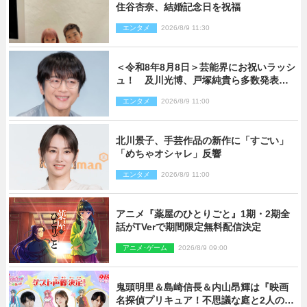
住谷杏奈、結婚記念日を祝福
エンタメ
2026/8/9 11:30
＜令和8年8月8日＞芸能界にお祝いラッシ
ュ！ 及川光博、戸塚純貴ら多数発表結
婚
エンタメ
2026/8/9 11:00
北川景子、手芸作品の新作に「すごい」
「めちゃオシャレ」反響
エンタメ
2026/8/9 11:00
アニメ『薬屋のひとりごと』1期・2期全
話がTVerで期間限定無料配信決定
アニメ･ゲーム
2026/8/9 09:00
鬼頭明里＆島崎信長＆内山昂輝は『映画
名探偵プリキュア！不思議な庭と2人の秘