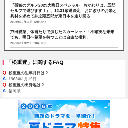
『孤独のグルメ2025大晦日スペシャル おかわりは、五郎
セルフで運びます！』、12.31放送決定 おにぎりのお米と
具材を求めて井之頭五郎が東日本を走り回る
2025年12月11日 12時00分
芦田愛菜、体当たりで演じたスカーレット「不確実な未来
でも、明日へ希望を持つことは自由な権利」
2025年11月21日 20時00分
「松重豊」に関するFAQ
Q.
松重豊の生年月日は？
A.
1963年1月19日
Q.
松重豊の出身地は？
A.
福岡県