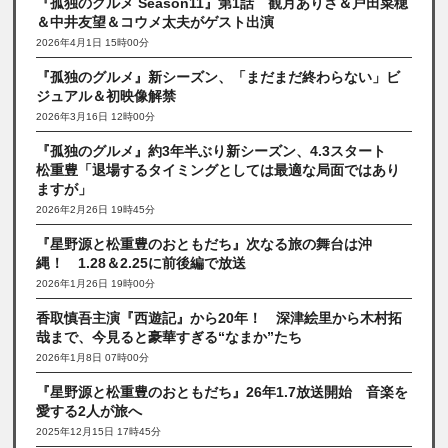
『孤独のグルメ Season11』第1話 観月ありさ＆戸田菜穂
＆中井友望＆コウメ太夫がゲスト出演
2026年4月1日 15時00分
『孤独のグルメ』新シーズン、「まだまだ終わらない」ビ
ジュアル＆初映像解禁
2026年3月16日 12時00分
『孤独のグルメ』約3年半ぶり新シーズン、4.3スタート
松重豊「退場するタイミングとしては最適な局面ではあり
ますが」
2026年2月26日 19時45分
『星野源と松重豊のおともだち』次なる旅の舞台は沖
縄！ 1.28＆2.25に前後編で放送
2026年1月26日 19時00分
香取慎吾主演『西遊記』から20年！ 深津絵里から木村拓
哉まで、今見ると豪華すぎる“なまか”たち
2026年1月8日 07時00分
『星野源と松重豊のおともだち』26年1.7放送開始 音楽を
愛する2人が旅へ
2025年12月15日 17時45分