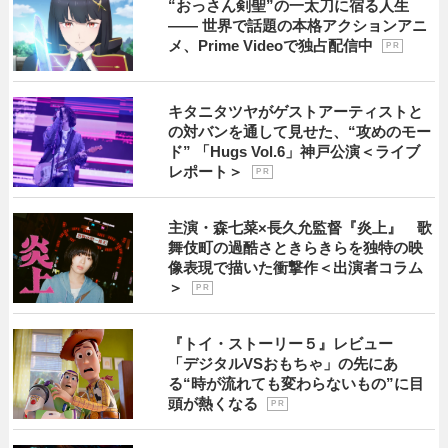
“おっさん剣聖”の一太刀に宿る人生
―― 世界で話題の本格アクションアニ
メ、Prime Videoで独占配信中
P R
キタニタツヤがゲストアーティストと
の対バンを通して見せた、“攻めのモー
ド” 「Hugs Vol.6」神戸公演＜ライブ
レポート＞
P R
主演・森七菜×長久允監督『炎上』 歌
舞伎町の過酷さときらきらを独特の映
像表現で描いた衝撃作＜出演者コラム
＞
P R
『トイ・ストーリー５』レビュー
「デジタルVSおもちゃ」の先にあ
る“時が流れても変わらないもの”に目
頭が熱くなる
P R