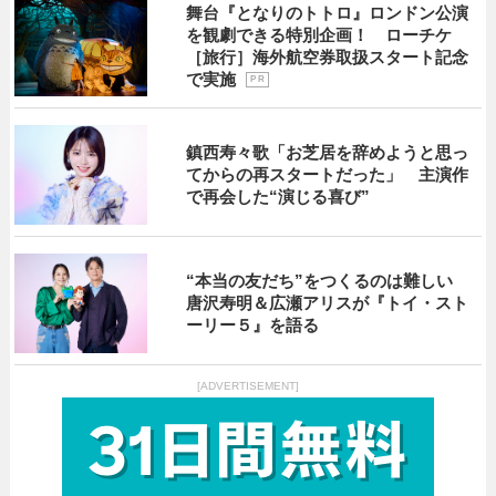
舞台『となりのトトロ』ロンドン公演
を観劇できる特別企画！ ローチケ
［旅行］海外航空券取扱スタート記念
で実施
P R
鎮西寿々歌「お芝居を辞めようと思っ
てからの再スタートだった」 主演作
で再会した“演じる喜び”
“本当の友だち”をつくるのは難しい
唐沢寿明＆広瀬アリスが『トイ・スト
ーリー５』を語る
[ADVERTISEMENT]