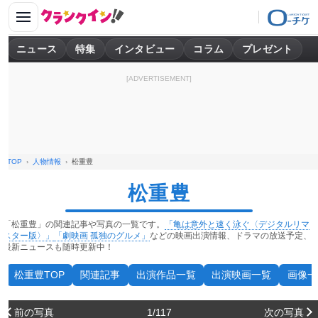
ニュース
特集
インタビュー
コラム
プレゼント
[ADVERTISEMENT]
TOP
人物情報
松重豊
松重豊
「松重豊」の関連記事や写真の一覧です。
「亀は意外と速く泳ぐ〈デジタルリマ
スター版〉」
「劇映画 孤独のグルメ」
などの映画出演情報、ドラマの放送予定、
最新ニュースも随時更新中！
松重豊TOP
関連記事
出演作品一覧
出演映画一覧
画像一
前の写真
1/117
次の写真