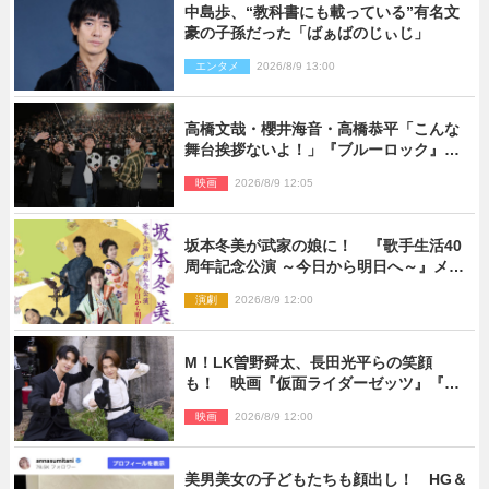
中島歩、“教科書にも載っている”有名文
豪の子孫だった「ばぁばのじぃじ」
エンタメ
2026/8/9 13:00
高橋文哉・櫻井海音・高橋恭平「こんな
舞台挨拶ないよ！」『ブルーロック』自
由すぎるイベントレポート
映画
2026/8/9 12:05
坂本冬美が武家の娘に！ 『歌手生活40
周年記念公演 ～今日から明日へ～』メイ
ンビジュアル公開
演劇
2026/8/9 12:00
M！LK曽野舜太、長田光平らの笑顔
も！ 映画『仮面ライダーゼッツ』『超
宇宙刑事ギャバン インフィニティ』オフ
映画
2026/8/9 12:00
ショット到着
美男美女の子どもたちも顔出し！ HG＆