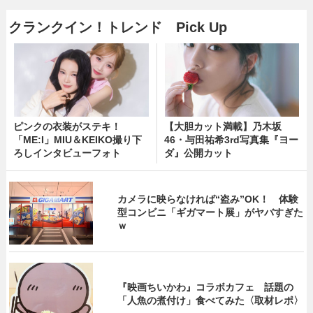
クランクイン！トレンド Pick Up
ピンクの衣装がステキ！
【大胆カット満載】乃木坂
「ME:I」MIU＆KEIKO撮り下
46・与田祐希3rd写真集『ヨー
ろしインタビューフォト
ダ』公開カット
カメラに映らなければ“盗み”OK！ 体験
型コンビニ「ギガマート展」がヤバすぎた
ｗ
『映画ちいかわ』コラボカフェ 話題の
「人魚の煮付け」食べてみた〈取材レポ〉