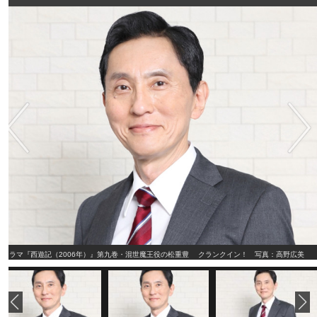
ドラマ『西遊記（2006年）』第九巻・混世魔王役の松重豊 クランクイン！ 写真：高野広美