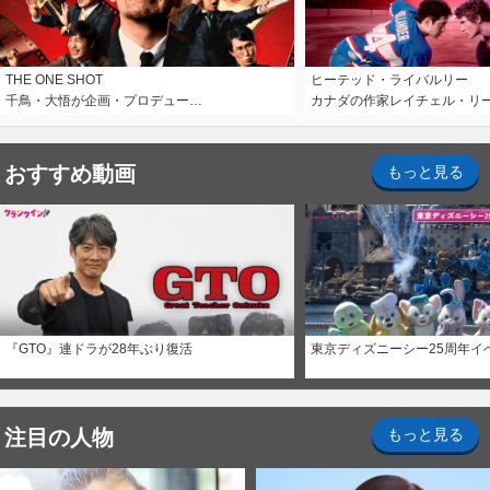
THE ONE SHOT
ヒーテッド・ライバルリー
千鳥・大悟が企画・プロデュー…
カナダの作家レイチェル・リ
おすすめ動画
もっと見る
『GTO』連ドラが28年ぶり復活
東京ディズニーシー25周年イ
注目の人物
もっと見る