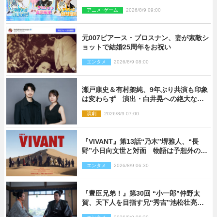
密』ゲスト声優に決定
アニメ･ゲーム
2026/8/9 09:00
元007ピアース・ブロスナン、妻が素敵シ
ョットで結婚25周年をお祝い
エンタメ
2026/8/9 08:00
瀬戸康史＆有村架純、9年ぶり共演も印象
は変わらず 演出・白井晃への絶大なる
信頼を胸に舞台『キュー』に挑む
演劇
2026/8/9 07:00
『VIVANT』第13話“乃木”堺雅人、“長
野”小日向文世と対面 物語は予想外の展
開へ
エンタメ
2026/8/9 06:30
『豊臣兄弟！』第30回 “小一郎”仲野太
賀、天下人を目指す兄“秀吉”池松壮亮
と“清須会議”へ