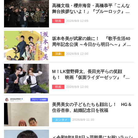
高橋文哉・櫻井海音・高橋恭平「こんな
舞台挨拶ないよ！」『ブルーロック』自
由すぎるイベントレポート
映画
2026/8/9 12:05
坂本冬美が武家の娘に！ 『歌手生活40
周年記念公演 ～今日から明日へ～』メイ
ンビジュアル公開
演劇
2026/8/9 12:00
M！LK曽野舜太、長田光平らの笑顔
も！ 映画『仮面ライダーゼッツ』『超
宇宙刑事ギャバン インフィニティ』オフ
映画
2026/8/9 12:00
ショット到着
美男美女の子どもたちも顔出し！ HG＆
住谷杏奈、結婚記念日を祝福
エンタメ
2026/8/9 11:30
＜令和8年8月8日＞芸能界にお祝いラッシ