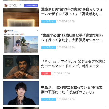
重盛さと美“築53年の実家”を自らリフォ
ームデザイン「凄っ！」「高級感ありま
くり」
エンタメ
2026/8/9 16:30
“素顔非公開”17歳紅白歌手「家族で初ハ
ワイ行ってきたよ」大胆肌見せショット
公開
エンタメ
2026/8/9 15:30
『Michael／マイケル』父ジョセフを演じ
たコールマン・ドミンゴ、特殊メイクに2
時間半かかっていた
映画
2026/8/9 15:00
中島歩、“教科書にも載っている”有名文
豪の子孫だった「ばぁばのじぃじ」
エンタメ
2026/8/9 13:00