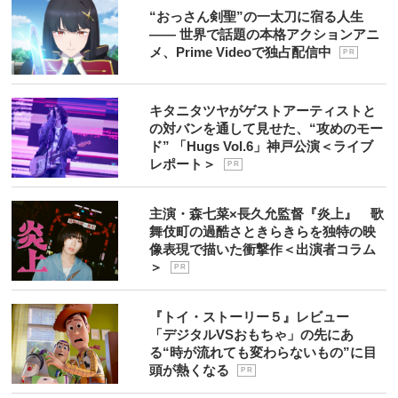
“おっさん剣聖”の一太刀に宿る人生
―― 世界で話題の本格アクションアニ
メ、Prime Videoで独占配信中
P R
キタニタツヤがゲストアーティストと
の対バンを通して見せた、“攻めのモー
ド” 「Hugs Vol.6」神戸公演＜ライブ
レポート＞
P R
主演・森七菜×長久允監督『炎上』 歌
舞伎町の過酷さときらきらを独特の映
像表現で描いた衝撃作＜出演者コラム
＞
P R
『トイ・ストーリー５』レビュー
「デジタルVSおもちゃ」の先にあ
る“時が流れても変わらないもの”に目
頭が熱くなる
P R