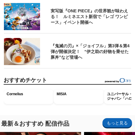
実写版『ONE PIECE』の世界観が味わえ
る！ ルミネエスト新宿で「レゴ ワンピ
ース」イベント開催へ
『鬼滅の刃』×「ジョイフル」第3弾＆第4
弾が開催決定！ “伊之助の好物を乗せた
豚丼”など登場へ
おすすめチケット
Cornelius
MISIA
ユニバーサル・
ジャパン「ハロ
ホラー・ナイト 
ナイト～パス」
最新＆おすすめ 配信作品
もっと見る