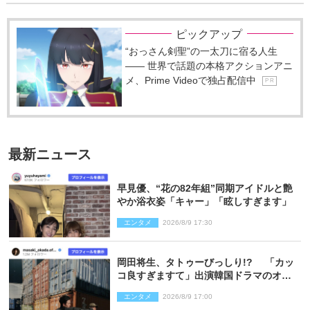
ピックアップ
“おっさん剣聖”の一太刀に宿る人生
―― 世界で話題の本格アクションアニ
メ、Prime Videoで独占配信中
P R
最新ニュース
早見優、“花の82年組”同期アイドルと艶
やか浴衣姿「キャー」「眩しすぎます」
エンタメ
2026/8/9 17:30
岡田将生、タトゥーびっしり!? 「カッ
コ良すぎますて」出演韓国ドラマのオフ
ショ多数公開
エンタメ
2026/8/9 17:00