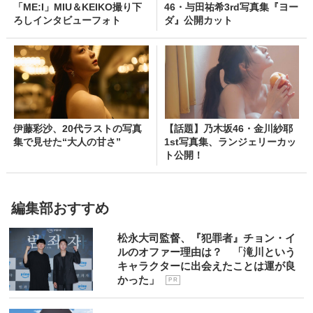
「ME:I」MIU＆KEIKO撮り下
46・与田祐希3rd写真集『ヨー
ろしインタビューフォト
ダ』公開カット
伊藤彩沙、20代ラストの写真
【話題】乃木坂46・金川紗耶
集で見せた“大人の甘さ”
1st写真集、ランジェリーカッ
ト公開！
編集部おすすめ
松永大司監督、『犯罪者』チョン・イ
ルのオファー理由は？ 「滝川という
キャラクターに出会えたことは運が良
かった」
P R