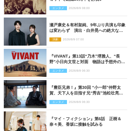
エンタメ
2026/8/9 08:00
瀬戸康史＆有村架純、9年ぶり共演も印象
は変わらず 演出・白井晃への絶大なる
信頼を胸に舞台『キュー』に挑む
演劇
2026/8/9 07:00
『VIVANT』第13話“乃木”堺雅人、“長
野”小日向文世と対面 物語は予想外の展
開へ
エンタメ
2026/8/9 06:30
『豊臣兄弟！』第30回 “小一郎”仲野太
賀、天下人を目指す兄“秀吉”池松壮亮
と“清須会議”へ
エンタメ
2026/8/9 06:30
『マイ・フィクション』第6話 正樹＆
奈々美、香坂に接触を試みる