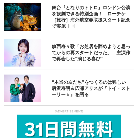
舞台『となりのトトロ』ロンドン公演
を観劇できる特別企画！ ローチケ
［旅行］海外航空券取扱スタート記念
で実施
P R
鎮西寿々歌「お芝居を辞めようと思っ
てからの再スタートだった」 主演作
で再会した“演じる喜び”
“本当の友だち”をつくるのは難しい
唐沢寿明＆広瀬アリスが『トイ・スト
ーリー５』を語る
[ADVERTISEMENT]