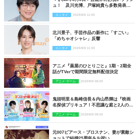
ュ！ 及川光博、戸塚純貴ら多数発表結
婚
エンタメ
2026/8/9 11:00
北川景子、手芸作品の新作に「すごい」
「めちゃオシャレ」反響
エンタメ
2026/8/9 11:00
アニメ『薬屋のひとりごと』1期・2期全
話がTVerで期間限定無料配信決定
アニメ･ゲーム
2026/8/9 09:00
鬼頭明里＆島崎信長＆内山昂輝は『映画
名探偵プリキュア！不思議な庭と2人の秘
密』ゲスト声優に決定
アニメ･ゲーム
2026/8/9 09:00
元007ピアース・ブロスナン、妻が素敵シ
ョットで結婚25周年をお祝い