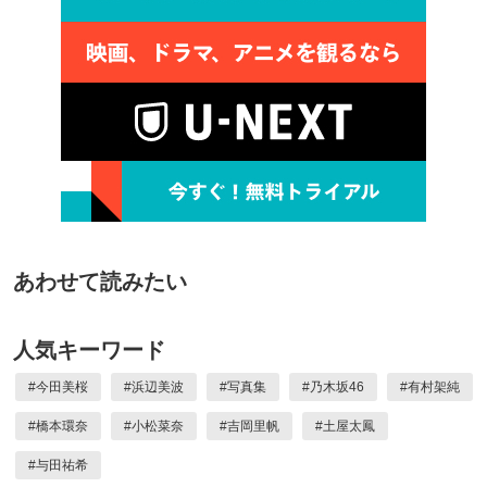
あわせて読みたい
人気キーワード
#
今田美桜
#
浜辺美波
#
写真集
#
乃木坂46
#
有村架純
#
橋本環奈
#
小松菜奈
#
吉岡里帆
#
土屋太鳳
#
与田祐希