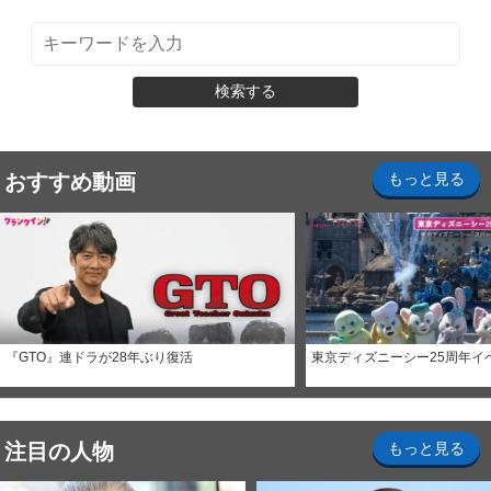
検索する
おすすめ動画
もっと見る
『GTO』連ドラが28年ぶり復活
東京ディズニーシー25周年イ
注目の人物
もっと見る