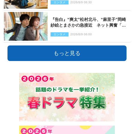
エンタメ
2026/8/9 06:30
『告白』“爽太”松村北斗、“麻里子”岡崎
紗絵とまさかの急接近 ネット興奮「そ
の反応は」「いいの!?」（ネタバレあ
エンタメ
2026/8/9 06:00
り）
もっと見る