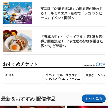
実写版『ONE PIECE』の世界観が味わえ
る！ ルミネエスト新宿で「レゴ ワンピ
ース」イベント開催へ
『鬼滅の刃』×「ジョイフル」第3弾＆第4
弾が開催決定！ “伊之助の好物を乗せた
豚丼”など登場へ
おすすめチケット
ASKA
ユニバーサル・スタジオ・
東京ゲームショウ2
ジャパン「ハロウィーン・
ホラー・ナイト ～オール
ナイト～パス」
最新＆おすすめ 配信作品
もっと見る