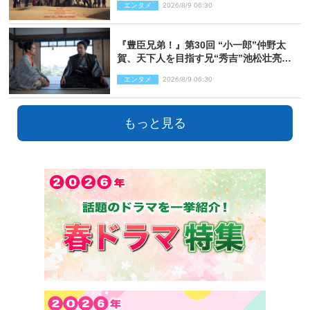
エンタメ
2026/8/9 06:30
『豊臣兄弟！』第30回 “小一郎”仲野太
賀、天下人を目指す兄“秀吉”池松壮亮
と“清須会議”へ
エンタメ
2026/8/9 06:30
もっと見る