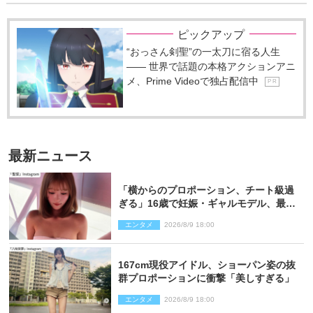
ピックアップ
“おっさん剣聖”の一太刀に宿る人生
―― 世界で話題の本格アクションアニ
メ、Prime Videoで独占配信中
P R
最新ニュース
「横からのプロポーション、チート級過
ぎる」16歳で妊娠・ギャルモデル、最新
投稿にネット衝撃「美しすぎる」
エンタメ
2026/8/9 18:00
167cm現役アイドル、ショーパン姿の抜
群プロポーションに衝撃「美しすぎる」
エンタメ
2026/8/9 18:00