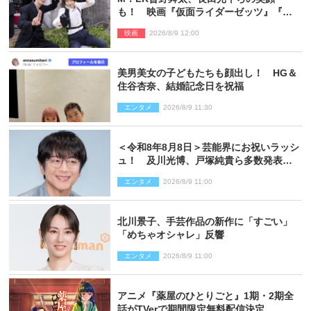
も！ 映画『仮面ライダーゼッツ』『超
宇宙刑事ギャバン インフィニティ』オフ
映画
2026/8/9 12:00
ショット到着
美男美女の子どもたちも顔出し！ HG＆
住谷杏奈、結婚記念日を祝福
エンタメ
2026/8/9 11:30
＜令和8年8月8日＞芸能界にお祝いラッシ
ュ！ 及川光博、戸塚純貴ら多数発表結
婚
エンタメ
2026/8/9 11:00
北川景子、手芸作品の新作に「すごい」
「めちゃオシャレ」反響
エンタメ
2026/8/9 11:00
アニメ『薬屋のひとりごと』1期・2期全
話がTVerで期間限定無料配信決定