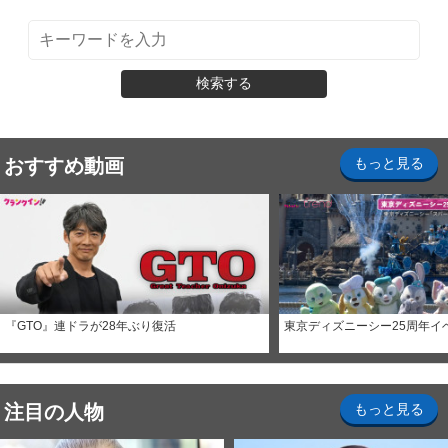
検索する
おすすめ動画
もっと見る
『GTO』連ドラが28年ぶり復活
東京ディズニーシー25周年イ
注目の人物
もっと見る