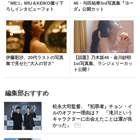
「ME:I」MIU＆KEIKO撮り下
46・与田祐希3rd写真集『ヨー
ろしインタビューフォト
ダ』公開カット
伊藤彩沙、20代ラストの写真
【話題】乃木坂46・金川紗耶
集で見せた“大人の甘さ”
1st写真集、ランジェリーカッ
ト公開！
編集部おすすめ
松永大司監督、『犯罪者』チョン・イ
ルのオファー理由は？ 「滝川という
キャラクターに出会えたことは運が良
かった」
P R