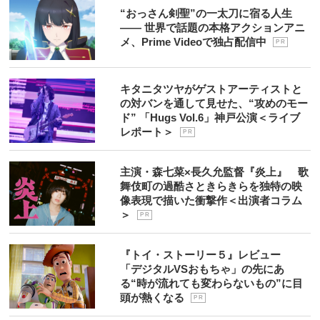
“おっさん剣聖”の一太刀に宿る人生
―― 世界で話題の本格アクションアニ
メ、Prime Videoで独占配信中
P R
キタニタツヤがゲストアーティストと
の対バンを通して見せた、“攻めのモー
ド” 「Hugs Vol.6」神戸公演＜ライブ
レポート＞
P R
主演・森七菜×長久允監督『炎上』 歌
舞伎町の過酷さときらきらを独特の映
像表現で描いた衝撃作＜出演者コラム
＞
P R
『トイ・ストーリー５』レビュー
「デジタルVSおもちゃ」の先にあ
る“時が流れても変わらないもの”に目
頭が熱くなる
P R