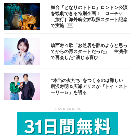
舞台『となりのトトロ』ロンドン公演
を観劇できる特別企画！ ローチケ
［旅行］海外航空券取扱スタート記念
で実施
P R
鎮西寿々歌「お芝居を辞めようと思っ
てからの再スタートだった」 主演作
で再会した“演じる喜び”
“本当の友だち”をつくるのは難しい
唐沢寿明＆広瀬アリスが『トイ・スト
ーリー５』を語る
[ADVERTISEMENT]