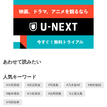
あわせて読みたい
人気キーワード
#
今田美桜
#
浜辺美波
#
写真集
#
乃木坂46
#
有村架純
#
橋本環奈
#
小松菜奈
#
吉岡里帆
#
土屋太鳳
#
与田祐希