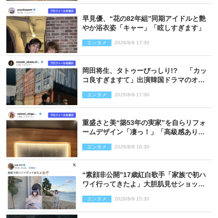
早見優、“花の82年組”同期アイドルと艶
やか浴衣姿「キャー」「眩しすぎます」
エンタメ
2026/8/9 17:30
岡田将生、タトゥーびっしり!? 「カッ
コ良すぎますて」出演韓国ドラマのオフ
ショ多数公開
エンタメ
2026/8/9 17:00
重盛さと美“築53年の実家”を自らリフォ
ームデザイン「凄っ！」「高級感ありま
くり」
エンタメ
2026/8/9 16:30
“素顔非公開”17歳紅白歌手「家族で初ハ
ワイ行ってきたよ」大胆肌見せショット
公開
エンタメ
2026/8/9 15:30