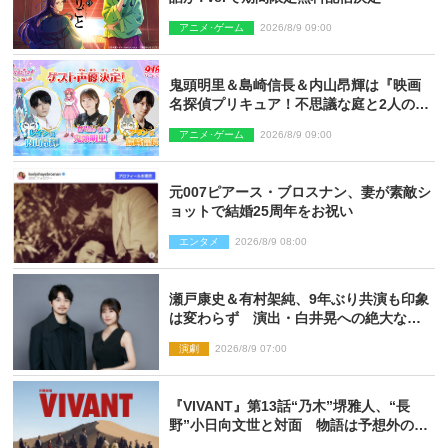
アニメ･ゲーム
2026/8/9 09:00
鬼頭明里＆島崎信長＆内山昂輝は『映画
名探偵プリキュア！不思議な庭と2人の秘
密』ゲスト声優に決定
アニメ･ゲーム
2026/8/9 09:00
元007ピアース・ブロスナン、妻が素敵シ
ョットで結婚25周年をお祝い
エンタメ
2026/8/9 08:00
瀬戸康史＆有村架純、9年ぶり共演も印象
は変わらず 演出・白井晃への絶大なる
信頼を胸に舞台『キュー』に挑む
演劇
2026/8/9 07:00
『VIVANT』第13話“乃木”堺雅人、“長
野”小日向文世と対面 物語は予想外の展
開へ