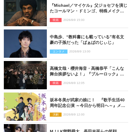
『Michael／マイケル』父ジョセフを演じ
たコールマン・ドミンゴ、特殊メイクに2
時間半かかっていた
映画
2026/8/9 15:00
中島歩、“教科書にも載っている”有名文
豪の子孫だった「ばぁばのじぃじ」
エンタメ
2026/8/9 13:00
高橋文哉・櫻井海音・高橋恭平「こんな
舞台挨拶ないよ！」『ブルーロック』自
由すぎるイベントレポート
映画
2026/8/9 12:05
坂本冬美が武家の娘に！ 『歌手生活40
周年記念公演 ～今日から明日へ～』メイ
ンビジュアル公開
演劇
2026/8/9 12:00
M！LK曽野舜太、長田光平らの笑顔