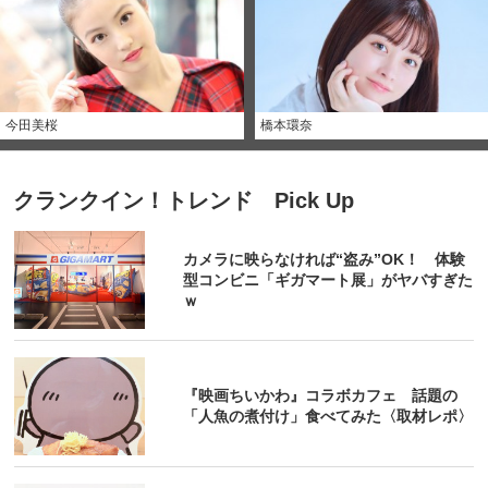
今田美桜
橋本環奈
クランクイン！トレンド Pick Up
カメラに映らなければ“盗み”OK！ 体験
型コンビニ「ギガマート展」がヤバすぎた
ｗ
『映画ちいかわ』コラボカフェ 話題の
「人魚の煮付け」食べてみた〈取材レポ〉