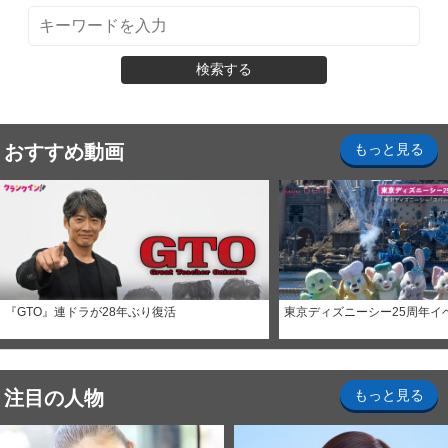
検索する
おすすめ動画
もっと見る
『GTO』連ドラが28年ぶり復活
東京ディズニーシー25周年イ
注目の人物
もっと見る