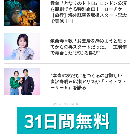
舞台『となりのトトロ』ロンドン公演
を観劇できる特別企画！ ローチケ
［旅行］海外航空券取扱スタート記念
で実施
P R
鎮西寿々歌「お芝居を辞めようと思っ
てからの再スタートだった」 主演作
で再会した“演じる喜び”
“本当の友だち”をつくるのは難しい
唐沢寿明＆広瀬アリスが『トイ・スト
ーリー５』を語る
[ADVERTISEMENT]