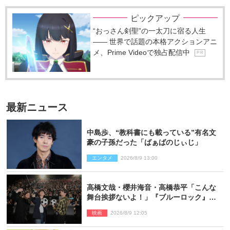
ピックアップ
“おっさん剣聖”の一太刀に宿る人生
―― 世界で話題の本格アクションアニ
メ、Prime Videoで独占配信中
P R
最新ニュース
中島歩、“教科書にも載っている”有名文
豪の子孫だった「ばぁばのじぃじ」
エンタメ
2026/8/9 13:00
高橋文哉・櫻井海音・高橋恭平「こんな
舞台挨拶ないよ！」『ブルーロック』自
由すぎるイベントレポート
映画
2026/8/9 12:05