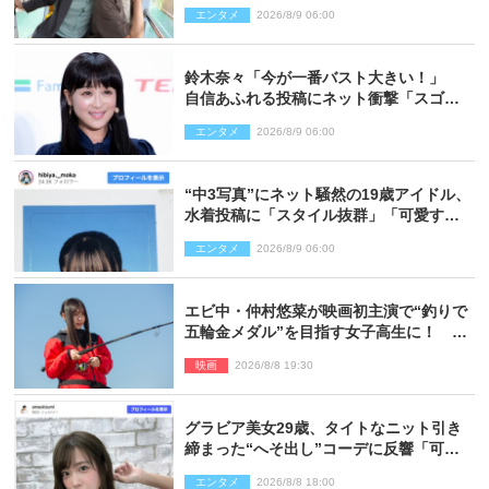
の反応は」「いいの!?」（ネタバレあ
エンタメ
2026/8/9 06:00
り）
鈴木奈々「今が一番バスト大きい！」
自信あふれる投稿にネット衝撃「スゴ
イ」「写真集を出して欲しい」
エンタメ
2026/8/9 06:00
“中3写真”にネット騒然の19歳アイドル、
水着投稿に「スタイル抜群」「可愛すぎ
る」と絶賛の声
エンタメ
2026/8/9 06:00
エビ中・仲村悠菜が映画初主演で“釣りで
五輪金メダル”を目指す女子高生に！ 映
画『つりこまち』今秋公開
映画
2026/8/8 19:30
グラビア美女29歳、タイトなニット引き
締まった“へそ出し”コーデに反響「可愛
い過ぎる」
エンタメ
2026/8/8 18:00