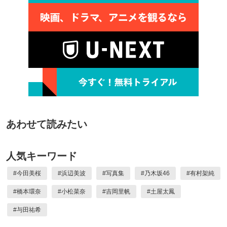
あわせて読みたい
人気キーワード
#
今田美桜
#
浜辺美波
#
写真集
#
乃木坂46
#
有村架純
#
橋本環奈
#
小松菜奈
#
吉岡里帆
#
土屋太鳳
#
与田祐希