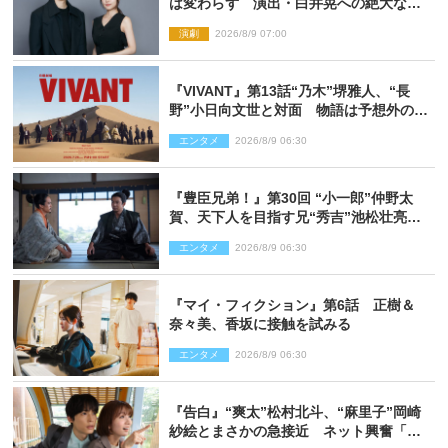
は変わらず 演出・白井晃への絶大なる
信頼を胸に舞台『キュー』に挑む
演劇
2026/8/9 07:00
『VIVANT』第13話“乃木”堺雅人、“長
野”小日向文世と対面 物語は予想外の展
開へ
エンタメ
2026/8/9 06:30
『豊臣兄弟！』第30回 “小一郎”仲野太
賀、天下人を目指す兄“秀吉”池松壮亮
と“清須会議”へ
エンタメ
2026/8/9 06:30
『マイ・フィクション』第6話 正樹＆
奈々美、香坂に接触を試みる
エンタメ
2026/8/9 06:30
『告白』“爽太”松村北斗、“麻里子”岡崎
紗絵とまさかの急接近 ネット興奮「そ