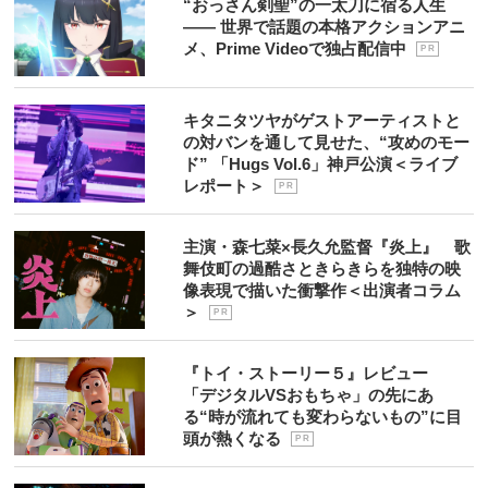
“おっさん剣聖”の一太刀に宿る人生
―― 世界で話題の本格アクションアニ
メ、Prime Videoで独占配信中
P R
キタニタツヤがゲストアーティストと
の対バンを通して見せた、“攻めのモー
ド” 「Hugs Vol.6」神戸公演＜ライブ
レポート＞
P R
主演・森七菜×長久允監督『炎上』 歌
舞伎町の過酷さときらきらを独特の映
像表現で描いた衝撃作＜出演者コラム
＞
P R
『トイ・ストーリー５』レビュー
「デジタルVSおもちゃ」の先にあ
る“時が流れても変わらないもの”に目
頭が熱くなる
P R