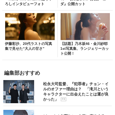
ろしインタビューフォト
ダ』公開カット
伊藤彩沙、20代ラストの写真
【話題】乃木坂46・金川紗耶
集で見せた“大人の甘さ”
1st写真集、ランジェリーカッ
ト公開！
編集部おすすめ
松永大司監督、『犯罪者』チョン・イ
ルのオファー理由は？ 「滝川という
キャラクターに出会えたことは運が良
かった」
P R