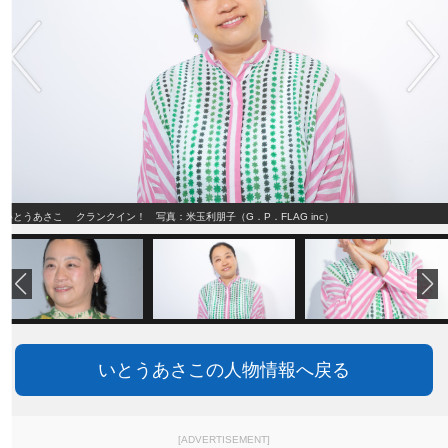
いとうあさこ クランクイン！ 写真：米玉利朋子（G．P．FLAG inc）
いとうあさこの人物情報へ戻る
[ADVERTISEMENT]