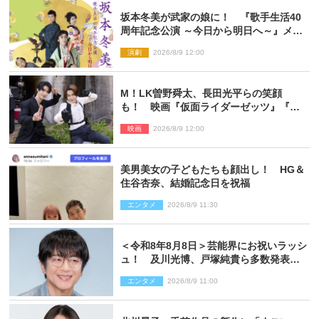
坂本冬美が武家の娘に！ 『歌手生活40
周年記念公演 ～今日から明日へ～』メイ
ンビジュアル公開
演劇
2026/8/9 12:00
M！LK曽野舜太、長田光平らの笑顔
も！ 映画『仮面ライダーゼッツ』『超
宇宙刑事ギャバン インフィニティ』オフ
映画
2026/8/9 12:00
ショット到着
美男美女の子どもたちも顔出し！ HG＆
住谷杏奈、結婚記念日を祝福
エンタメ
2026/8/9 11:30
＜令和8年8月8日＞芸能界にお祝いラッシ
ュ！ 及川光博、戸塚純貴ら多数発表結
婚
エンタメ
2026/8/9 11:00