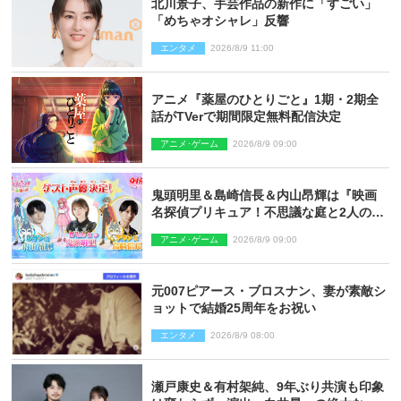
北川景子、手芸作品の新作に「すごい」
「めちゃオシャレ」反響
エンタメ
2026/8/9 11:00
アニメ『薬屋のひとりごと』1期・2期全
話がTVerで期間限定無料配信決定
アニメ･ゲーム
2026/8/9 09:00
鬼頭明里＆島崎信長＆内山昂輝は『映画
名探偵プリキュア！不思議な庭と2人の秘
密』ゲスト声優に決定
アニメ･ゲーム
2026/8/9 09:00
元007ピアース・ブロスナン、妻が素敵シ
ョットで結婚25周年をお祝い
エンタメ
2026/8/9 08:00
瀬戸康史＆有村架純、9年ぶり共演も印象