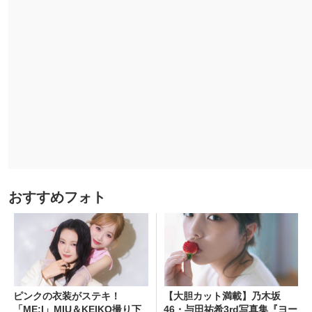
おすすめフォト
ピンクの衣装がステキ！
【大胆カット満載】乃木坂
「ME:I」MIU＆KEIKO撮り下
46・与田祐希3rd写真集『ヨー