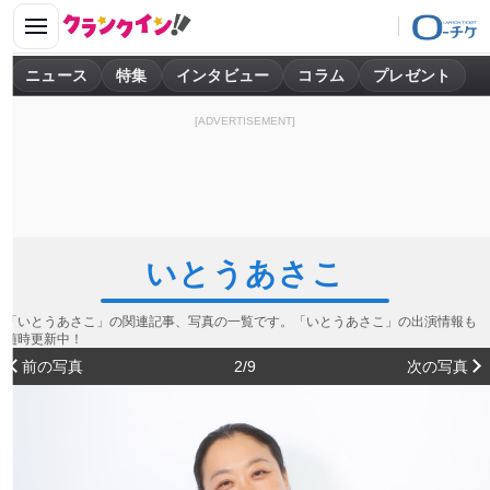
ニュース
特集
インタビュー
コラム
プレゼント
[ADVERTISEMENT]
いとうあさこ
「いとうあさこ」の関連記事、写真の一覧です。「いとうあさこ」の出演情報も
随時更新中！
前の写真
2/9
次の写真