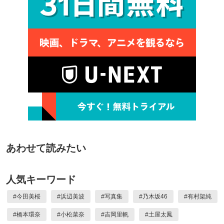
あわせて読みたい
人気キーワード
#
今田美桜
#
浜辺美波
#
写真集
#
乃木坂46
#
有村架純
#
橋本環奈
#
小松菜奈
#
吉岡里帆
#
土屋太鳳