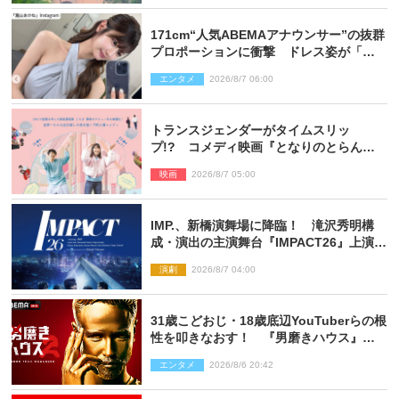
171cm“人気ABEMAアナウンサー”の抜群
プロポーションに衝撃 ドレス姿が「美
しい」「品がありすぎる」
エンタメ
2026/8/7 06:00
トランスジェンダーがタイムスリッ
プ!? コメディ映画『となりのとらんす
少女ちゃん』11.7公開決定
映画
2026/8/7 05:00
IMP.、新橋演舞場に降臨！ 滝沢秀明構
成・演出の主演舞台『IMPACT26』上演決
定
演劇
2026/8/7 04:00
31歳こどおじ・18歳底辺YouTuberらの根
性を叩きなおす！ 『男磨きハウス』第2
弾コーチ陣発表
エンタメ
2026/8/6 20:42