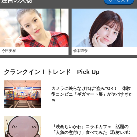
注目の人物
今田美桜
橋本環奈
クランクイン！トレンド Pick Up
カメラに映らなければ“盗み”OK！ 体験
型コンビニ「ギガマート展」がヤバすぎた
ｗ
『映画ちいかわ』コラボカフェ 話題の
「人魚の煮付け」食べてみた〈取材レポ〉