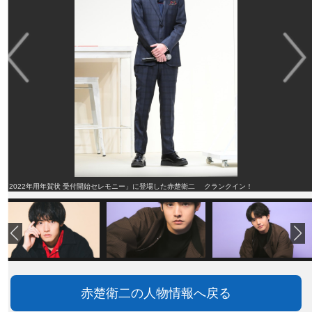
「2022年用年賀状 受付開始セレモニー」に登場した赤楚衛二 クランクイン！
赤楚衛二の人物情報へ戻る