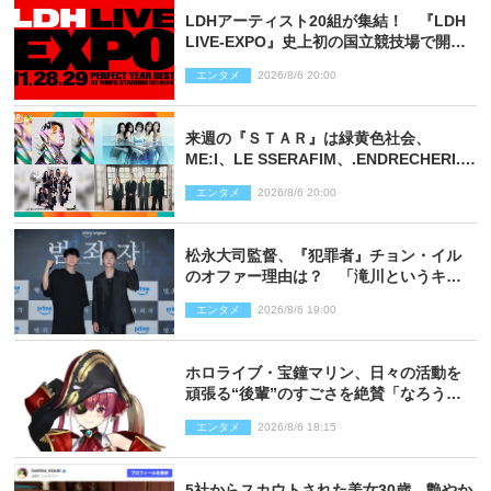
LDHアーティスト20組が集結！ 『LDH
LIVE‐EXPO』史上初の国立競技場で開催
決定
エンタメ
2026/8/6 20:00
来週の『ＳＴＡＲ』は緑黄色社会、
ME:I、LE SSERAFIM、.ENDRECHERI.が
話題曲をパフォーマンス！
エンタメ
2026/8/6 20:00
松永大司監督、『犯罪者』チョン・イル
のオファー理由は？ 「滝川というキャ
ラクターに出会えたことは本当に運が良
エンタメ
2026/8/6 19:00
かった」
ホロライブ・宝鐘マリン、日々の活動を
頑張る“後輩”のすごさを絶賛「なろう系
主人公まである」
エンタメ
2026/8/6 18:15
5社からスカウトされた美女30歳、艶やか