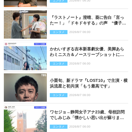
エンタメ
2026/8/7 06:30
『ラストノート』澄晴、葵に告白「言っ
たー！」「ドキドキする」の声 “優子劇
場”も話題
エンタメ
2026/8/7 06:00
かわいすぎる吉本新喜劇女優、美脚あら
わミニスカ＆ノースリーブショットに反
響
エンタメ
2026/8/7 06:00
小栗旬、新ドラマ『LOST10』で主演・横
浜流星と初共演「もう最高です」
エンタメ
2026/8/7 06:00
ワセジョ→静岡女子アナ23歳、母校訪問
でしみじみ「懐かしい思い出が蘇りまし
た」
エンタメ
2026/8/7 06:00