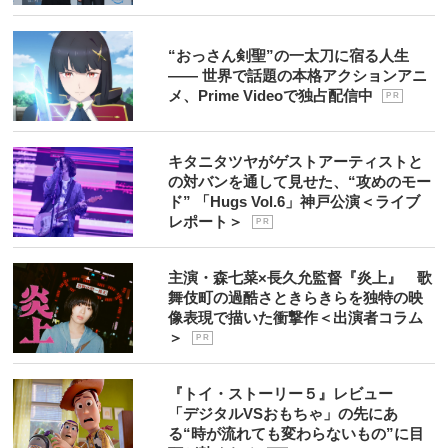
“おっさん剣聖”の一太刀に宿る人生
―― 世界で話題の本格アクションアニ
メ、Prime Videoで独占配信中
P R
キタニタツヤがゲストアーティストと
の対バンを通して見せた、“攻めのモー
ド” 「Hugs Vol.6」神戸公演＜ライブ
レポート＞
P R
主演・森七菜×長久允監督『炎上』 歌
舞伎町の過酷さときらきらを独特の映
像表現で描いた衝撃作＜出演者コラム
＞
P R
『トイ・ストーリー５』レビュー
「デジタルVSおもちゃ」の先にあ
る“時が流れても変わらないもの”に目