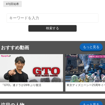
#
与田祐希
検索する
おすすめ動画
もっと見る
『GTO』連ドラが28年ぶり復活
東京ディズニーシー25周年イ
もっと見る