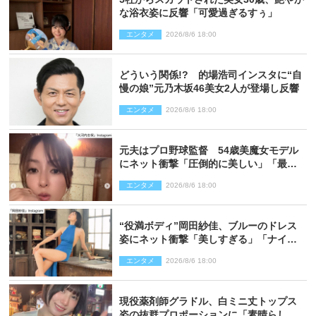
な浴衣姿に反響「可愛過ぎるすぅ」
エンタメ
2026/8/6 18:00
どういう関係!? 的場浩司インスタに“自
慢の娘”元乃木坂46美女2人が登場し反響
エンタメ
2026/8/6 18:00
元夫はプロ野球監督 54歳美魔女モデル
にネット衝撃「圧倒的に美しい」「最強
クラス」「うっとり」
エンタメ
2026/8/6 18:00
“役満ボディ”岡田紗佳、ブルーのドレス
姿にネット衝撃「美しすぎる」「ナイ
ス」
エンタメ
2026/8/6 18:00
現役薬剤師グラドル、白ミニ丈トップス
姿の抜群プロポーションに「素晴らしす