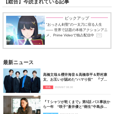
【総合】今読まれている記事
ピックアップ
“おっさん剣聖”の一太刀に宿る人生
―― 世界で話題の本格アクションアニ
メ、Prime Videoで独占配信中
P R
最新ニュース
高橋文哉＆櫻井海音＆高橋恭平＆野村康
太、お互いが認めた“ハマり役” 『ブル
ーロック』で築いた最高のチームワーク
映画
2026/8/7 06:30
『Ｔシャツが乾くまで』第5話 バス事故か
ら一年 “咲子”蒼井優と“樹生”中島歩は
心を許しあえる関係に