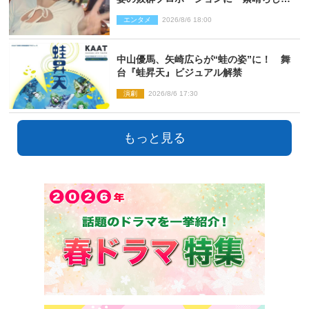
ぎる」「すっっっご！」とネット絶賛
エンタメ
2026/8/6 18:00
中山優馬、矢崎広らが“蛙の姿”に！ 舞
台『蛙昇天』ビジュアル解禁
演劇
2026/8/6 17:30
もっと見る