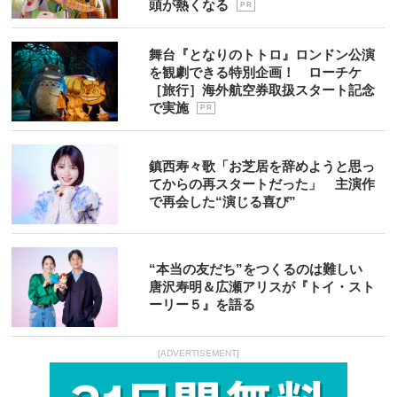
頭が熱くなる
P R
舞台『となりのトトロ』ロンドン公演
を観劇できる特別企画！ ローチケ
［旅行］海外航空券取扱スタート記念
で実施
P R
鎮西寿々歌「お芝居を辞めようと思っ
てからの再スタートだった」 主演作
で再会した“演じる喜び”
“本当の友だち”をつくるのは難しい
唐沢寿明＆広瀬アリスが『トイ・スト
ーリー５』を語る
[ADVERTISEMENT]