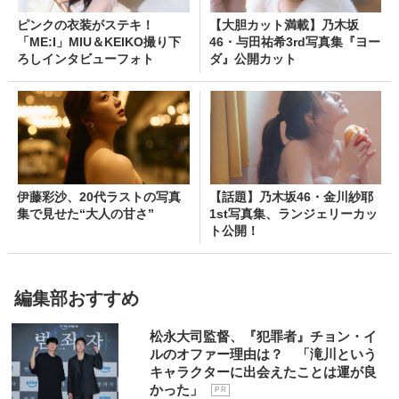
ピンクの衣装がステキ！
【大胆カット満載】乃木坂
「ME:I」MIU＆KEIKO撮り下
46・与田祐希3rd写真集『ヨー
ろしインタビューフォト
ダ』公開カット
伊藤彩沙、20代ラストの写真
【話題】乃木坂46・金川紗耶
集で見せた“大人の甘さ”
1st写真集、ランジェリーカッ
ト公開！
編集部おすすめ
松永大司監督、『犯罪者』チョン・イ
ルのオファー理由は？ 「滝川という
キャラクターに出会えたことは運が良
かった」
P R