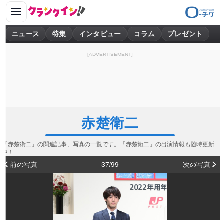
ニュース
特集
インタビュー
コラム
プレゼント
[ADVERTISEMENT]
赤楚衛二
「赤楚衛二」の関連記事、写真の一覧です。「赤楚衛二」の出演情報も随時更新
中！
前の写真
37/99
次の写真