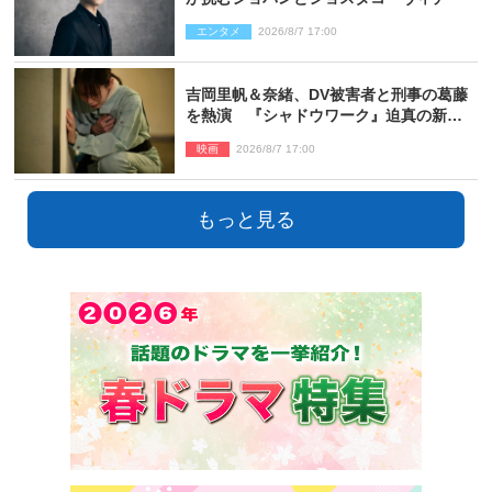
エンタメ
2026/8/7 17:00
吉岡里帆＆奈緒、DV被害者と刑事の葛藤
を熱演 『シャドウワーク』迫真の新場
面写真公開
映画
2026/8/7 17:00
もっと見る