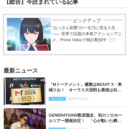
【総合】今読まれている記事
ピックアップ
“おっさん剣聖”の一太刀に宿る人生
―― 世界で話題の本格アクションアニ
メ、Prime Videoで独占配信中
P R
最新ニュース
「Mトーナメント」優勝はBEAST X・東
城りお！ オーラス大混戦も最後は自ら
和了って幕引き
エンタメ
2026/8/7 22:02
GENERATIONS数原龍友、初のソロホー
ルツアー開催決定！ 「心が動いた瞬間
を、音に乗せてお届けできれば」