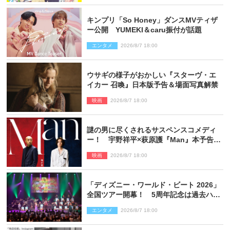
キンプリ「So Honey」ダンスMVティザ
ー公開 YUMEKI＆caru振付が話題
エンタメ
2026/8/7 18:00
ウサギの様子がおかしい『スターヴ・エ
イカー 召喚』日本版予告＆場面写真解禁
映画
2026/8/7 18:00
謎の男に尽くされるサスペンスコメディ
ー！ 宇野祥平×萩原護『Man』本予告＆
新ビジュアル解禁
映画
2026/8/7 18:00
「ディズニー・ワールド・ビート 2026」
全国ツアー開幕！ 5周年記念は過去ハイ
ライト＆クルーズ旅を大満喫！【潜入レ
エンタメ
2026/8/7 18:00
ポート】