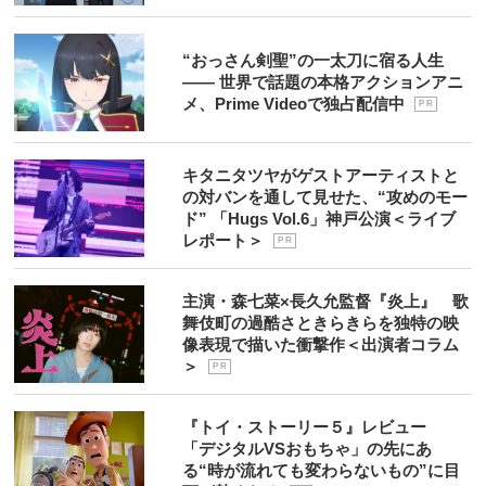
“おっさん剣聖”の一太刀に宿る人生
―― 世界で話題の本格アクションアニ
メ、Prime Videoで独占配信中
P R
キタニタツヤがゲストアーティストと
の対バンを通して見せた、“攻めのモー
ド” 「Hugs Vol.6」神戸公演＜ライブ
レポート＞
P R
主演・森七菜×長久允監督『炎上』 歌
舞伎町の過酷さときらきらを独特の映
像表現で描いた衝撃作＜出演者コラム
＞
P R
『トイ・ストーリー５』レビュー
「デジタルVSおもちゃ」の先にあ
る“時が流れても変わらないもの”に目