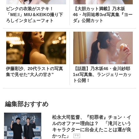
ピンクの衣装がステキ！
【大胆カット満載】乃木坂
「ME:I」MIU＆KEIKO撮り下
46・与田祐希3rd写真集『ヨー
ろしインタビューフォト
ダ』公開カット
伊藤彩沙、20代ラストの写真
【話題】乃木坂46・金川紗耶
集で見せた“大人の甘さ”
1st写真集、ランジェリーカッ
ト公開！
編集部おすすめ
松永大司監督、『犯罪者』チョン・イ
ルのオファー理由は？ 「滝川という
キャラクターに出会えたことは運が良
かった」
P R