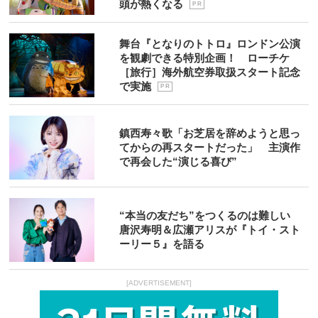
頭が熱くなる
P R
舞台『となりのトトロ』ロンドン公演
を観劇できる特別企画！ ローチケ
［旅行］海外航空券取扱スタート記念
で実施
P R
鎮西寿々歌「お芝居を辞めようと思っ
てからの再スタートだった」 主演作
で再会した“演じる喜び”
“本当の友だち”をつくるのは難しい
唐沢寿明＆広瀬アリスが『トイ・スト
ーリー５』を語る
[ADVERTISEMENT]