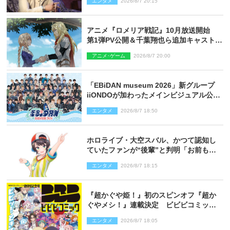
エンタメ
2026/8/7 20:15
アニメ『ロメリア戦記』10月放送開始
第1弾PV公開＆千葉翔也ら追加キャスト4
人を発表
アニメ･ゲーム
2026/8/7 20:00
「EBiDAN museum 2026」新グループ
iiONDOが加わったメインビジュアル公
開！ 開催記念グッズラインナップも
エンタメ
2026/8/7 18:50
ホロライブ・大空スバル、かつて認知し
ていたファンが“後輩”と判明「お前もし
かしてあのときの？」
エンタメ
2026/8/7 18:15
『超かぐや姫！』初のスピンオフ『超か
ぐやメシ！』連載決定 ビビビコミック
創刊で31作品一挙公開
エンタメ
2026/8/7 18:05