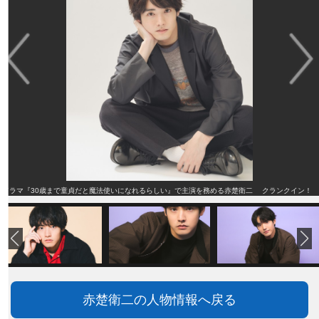
ドラマ『30歳まで童貞だと魔法使いになれるらしい』で主演を務める赤楚衛二 クランクイン！
赤楚衛二の人物情報へ戻る