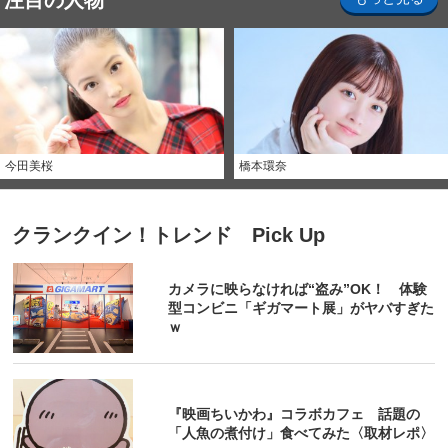
注目の人物
今田美桜
橋本環奈
クランクイン！トレンド Pick Up
カメラに映らなければ“盗み”OK！ 体験
型コンビニ「ギガマート展」がヤバすぎた
ｗ
『映画ちいかわ』コラボカフェ 話題の
「人魚の煮付け」食べてみた〈取材レポ〉