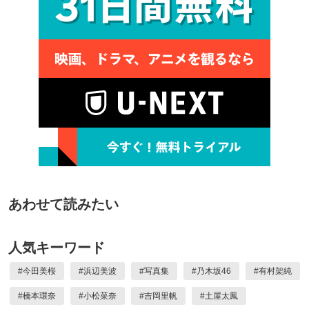
あわせて読みたい
人気キーワード
#
今田美桜
#
浜辺美波
#
写真集
#
乃木坂46
#
有村架純
#
橋本環奈
#
小松菜奈
#
吉岡里帆
#
土屋太鳳