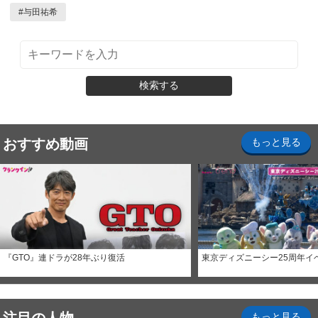
#
与田祐希
検索する
おすすめ動画
もっと見る
『GTO』連ドラが28年ぶり復活
東京ディズニーシー25周年イ
もっと見る