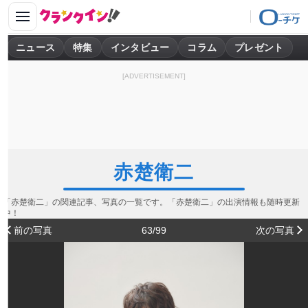
ニュース
特集
インタビュー
コラム
プレゼント
[ADVERTISEMENT]
赤楚衛二
「赤楚衛二」の関連記事、写真の一覧です。「赤楚衛二」の出演情報も随時更新
中！
前の写真
63/99
次の写真