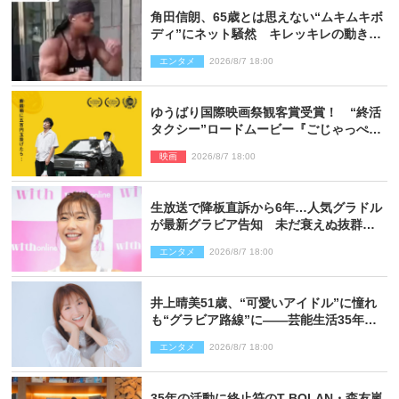
角田信朗、65歳とは思えない“ムキムキボ
ディ”にネット騒然 キレッキレの動きを
披露
エンタメ
2026/8/7 18:00
ゆうばり国際映画祭観客賞受賞！ “終活
タクシー”ロードムービー『ごじゃっぺタ
クシー』10月公開＆予告解禁
映画
2026/8/7 18:00
生放送で降板直訴から6年…人気グラドル
が最新グラビア告知 未だ衰えぬ抜群ス
タイルに反響
エンタメ
2026/8/7 18:00
井上晴美51歳、“可愛いアイドル”に憧れ
も“グラビア路線”に――芸能生活35年を
赤裸々に語る 27年ぶりに写真集発売
エンタメ
2026/8/7 18:00
35年の活動に終止符のT-BOLAN・森友嵐