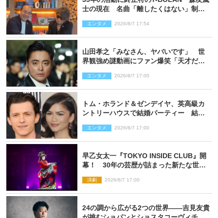
士の現在 名曲「離したくはない」制作
秘話も
エンタメ
2026/8/7 17:54
山田孝之「みなさん、ヤバいです」 世
界観強め謎動画にファン爆笑「天才だ
わ」
エンタメ
2026/8/7 17:00
トム・ホランド＆ゼンデイヤ、英高級カ
ントリーハウスで結婚パーティー 結婚
指輪を身に着けたトムも初キャッチ
エンタメ
2026/8/7 17:00
早乙女太一『TOKYO INSIDE CLUB』開
幕！ 30年の芸歴が詰まった新たな世界
観
演劇
2026/8/7 17:00
24の調から広がる2つの世界――吉見友貴
が挑むショパンとショスタコーヴィチ