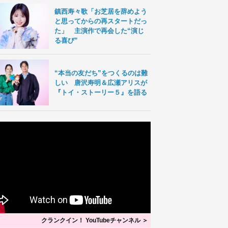
鎮西寿々歌「お芝居を辞めよう
と思ってからの再スタートだっ
た」 主演作で再会した“演じ
る喜び”
“本当の友だち”をつくるのは難
しい 唐沢寿明＆広瀬アリスが
『トイ・ストーリー５』を語る
クランクイン！ YouTubeチャンネル ＞