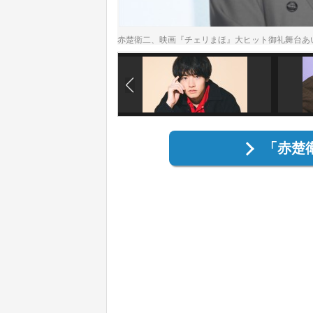
赤楚衛二、映画『チェリまほ』大ヒット御礼舞台あ
「赤楚