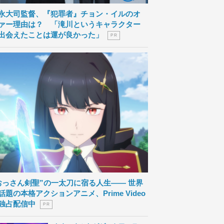
永大司監督、『犯罪者』チョン・イルのオ
ァー理由は？ 「滝川というキャラクター
出会えたことは運が良かった」
P R
おっさん剣聖”の一太刀に宿る人生―― 世界
話題の本格アクションアニメ、Prime Video
独占配信中
P R