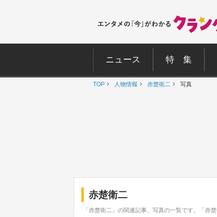
ニュース
特 集
TOP
人物情報
赤楚衛二
写真
赤楚衛二
「赤楚衛二」の関連記事、写真の一覧です。「赤楚