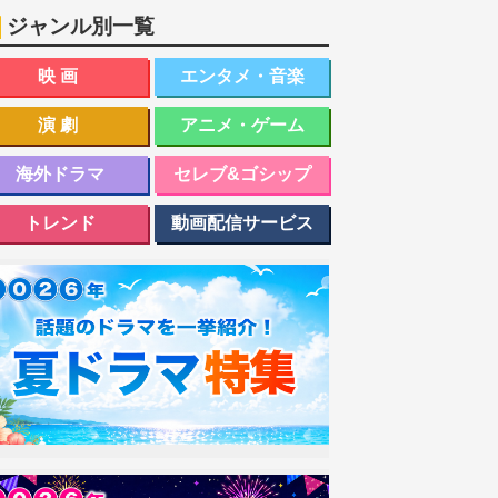
ジャンル別一覧
映画
エンタメ・音楽
演劇
アニメ・ゲーム
海外ドラマ
セレブ&ゴシップ
トレンド
動画配信サービス