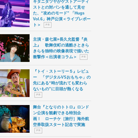
キタニタツヤがゲストアーティ
ストとの対バンを通して見せ
た、“攻めのモード” 「Hugs
Vol.6」神戸公演＜ライブレポー
ト＞
P R
主演・森七菜×長久允監督『炎
上』 歌舞伎町の過酷さときら
きらを独特の映像表現で描いた
衝撃作＜出演者コラム＞
P R
『トイ・ストーリー５』レビュ
ー 「デジタルVSおもちゃ」の
先にある“時が流れても変わら
ないもの”に目頭が熱くなる
P R
舞台『となりのトトロ』ロンド
ン公演を観劇できる特別企
画！ ローチケ［旅行］海外航
空券取扱スタート記念で実施
P R