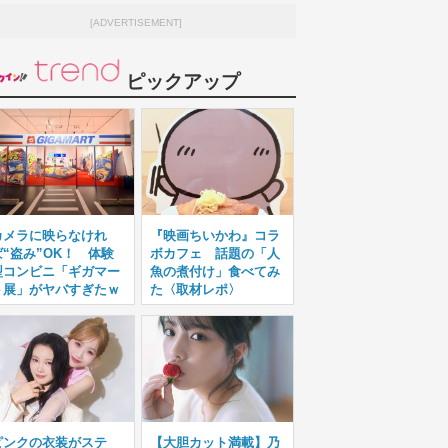
[ADVERTISEMENT]
ピックアップ
カメラに映らなけれ
『映画ちいかわ』コラ
ば“盗み”OK！ 体験
ボカフェ 話題の「人
型コンビニ「ギガマー
魚の煮付け」食べてみ
ト展」がヤバすぎたｗ
た〈取材レポ〉
ピンクの衣装がステ
【大胆カット満載】乃