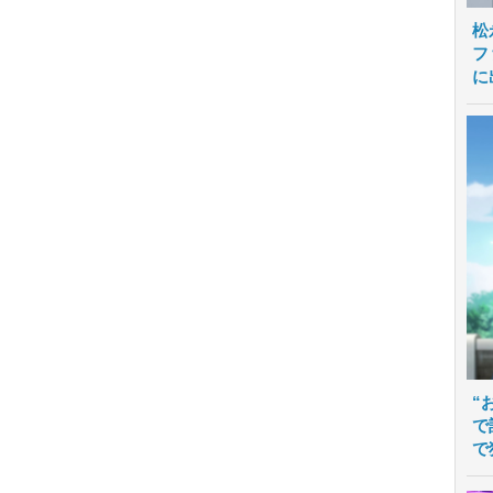
松
フ
に
“
で
で