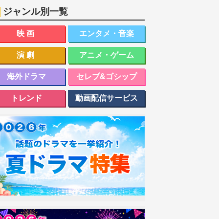
ジャンル別一覧
映画
エンタメ・音楽
演劇
アニメ・ゲーム
海外ドラマ
セレブ&ゴシップ
トレンド
動画配信サービス