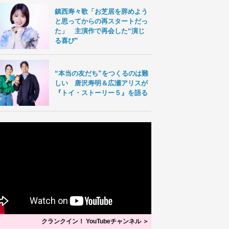
鎮西寿々歌「お芝居を辞めよう
と思ってからの再スタートだっ
た」 主演作で再会した“演じ
る喜び”
“本当の友だち”をつくるのは難
しい 唐沢寿明＆広瀬アリスが
『トイ・ストーリー５』を語る
クランクイン！ YouTubeチャンネル ＞