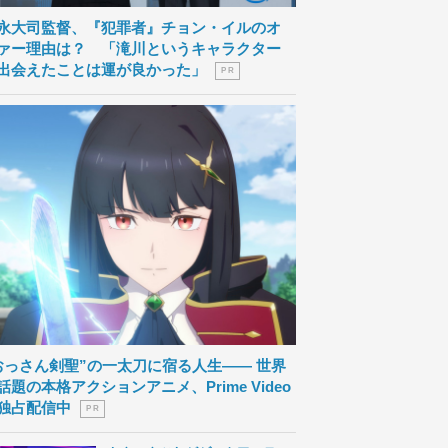
永大司監督、『犯罪者』チョン・イルのオ
ァー理由は？ 「滝川というキャラクター
出会えたことは運が良かった」
P R
おっさん剣聖”の一太刀に宿る人生―― 世界
話題の本格アクションアニメ、Prime Video
独占配信中
P R