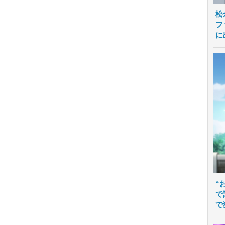
松
フ
に
“
で
で