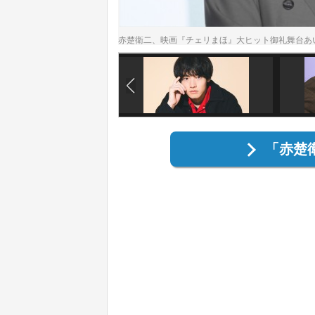
赤楚衛二、映画『チェリまほ』大ヒット御礼舞台あ
「赤楚