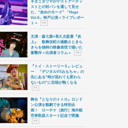
キタニタツヤがゲストアーティ
ストとの対バンを通して見せ
た、“攻めのモード” 「Hugs
Vol.6」神戸公演＜ライブレポー
ト＞
P R
主演・森七菜×長久允監督『炎
上』 歌舞伎町の過酷さときら
きらを独特の映像表現で描いた
衝撃作＜出演者コラム＞
P R
『トイ・ストーリー５』レビュ
ー 「デジタルVSおもちゃ」の
先にある“時が流れても変わら
ないもの”に目頭が熱くなる
P R
舞台『となりのトトロ』ロンド
ン公演を観劇できる特別企
画！ ローチケ［旅行］海外航
空券取扱スタート記念で実施
P R