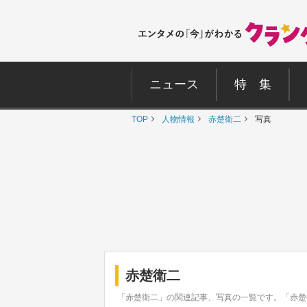
ニュース
特 集
TOP
人物情報
赤楚衛二
写真
赤楚衛二
「赤楚衛二」の関連記事、写真の一覧です。「赤楚