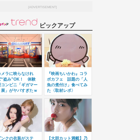
[ADVERTISEMENT]
ピックアップ
カメラに映らなけれ
『映画ちいかわ』コラ
ば“盗み”OK！ 体験
ボカフェ 話題の「人
型コンビニ「ギガマー
魚の煮付け」食べてみ
ト展」がヤバすぎたｗ
た〈取材レポ〉
ピンクの衣装がステ
【大胆カット満載】乃