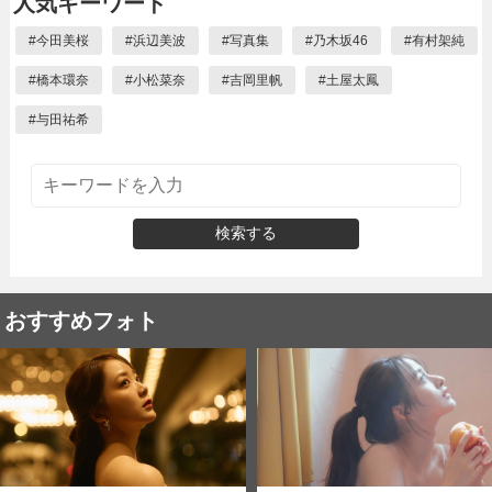
人気キーワード
#
今田美桜
#
浜辺美波
#
写真集
#
乃木坂46
#
有村架純
#
橋本環奈
#
小松菜奈
#
吉岡里帆
#
土屋太鳳
#
与田祐希
検索する
おすすめフォト