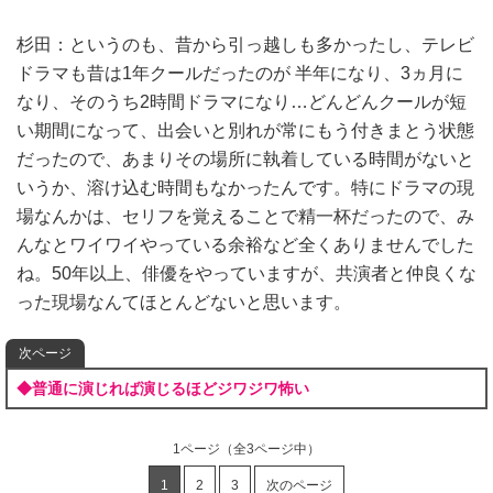
杉田：というのも、昔から引っ越しも多かったし、テレビ
ドラマも昔は1年クールだったのが 半年になり、3ヵ月に
なり、そのうち2時間ドラマになり…どんどんクールが短
い期間になって、出会いと別れが常にもう付きまとう状態
だったので、あまりその場所に執着している時間がないと
いうか、溶け込む時間もなかったんです。特にドラマの現
場なんかは、セリフを覚えることで精一杯だったので、み
んなとワイワイやっている余裕など全くありませんでした
ね。50年以上、俳優をやっていますが、共演者と仲良くな
った現場なんてほとんどないと思います。
次ページ
◆普通に演じれば演じるほどジワジワ怖い
1ページ
（全3ページ中）
1
2
3
次のページ