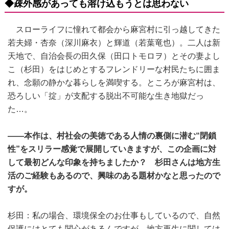
◆疎外感があっても溶け込もうとは思わない
スローライフに憧れて都会から麻宮村に引っ越してきた
若夫婦・杏奈（深川麻衣）と輝道（若葉竜也）。二人は新
天地で、自治会長の田久保（田口トモロヲ）とその妻よし
こ（杉田）をはじめとするフレンドリーな村民たちに囲ま
れ、念願の静かな暮らしを満喫する。ところが麻宮村は、
恐ろしい「掟」が支配する脱出不可能な生き地獄だっ
た…。
――本作は、村社会の美徳である人情の裏側に潜む“閉鎖
性”をスリラー感覚で展開していきますが、この企画に対
して最初どんな印象を持ちましたか？ 杉田さんは地方生
活のご経験もあるので、興味のある題材かなと思ったので
すが。
杉田：私の場合、環境保全のお仕事もしているので、自然
保護にはとても関心があるんですが、地方再生に関しては