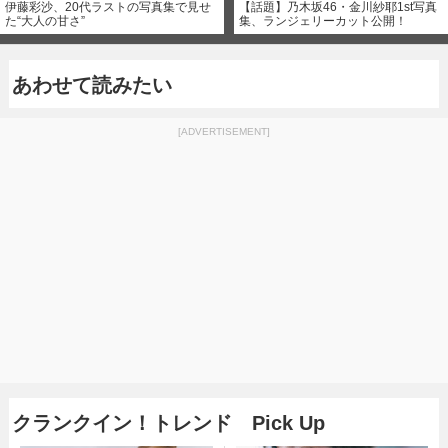
伊藤彩沙、20代ラストの写真集で見せ
【話題】乃木坂46・金川紗耶1st写真
た“大人の甘さ”
集、ランジェリーカット公開！
あわせて読みたい
[ADVERTISEMENT]
クランクイン！トレンド Pick Up