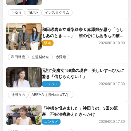
ちゆう
TikTok
インスタグラム
和田琢磨＆立道梨緒奈＆赤澤燈が思う「もし
もあのとき……」 誰の心にもあるもの描く
舞台『回転する夜』に込める思い
演劇
2026/8/10 18:00
和田琢磨
立道梨緒奈
赤澤燈
元祖“美魔女”59歳の現在 美しいすっぴんに
驚き「信じらんない！」
エンタメ
2026/8/10 17:30
神田うの
ABEMA（旧AbemaTV）
「神様を恨みました」神田うの、3回の流
産 不妊治療終えたきっかけ
エンタメ
2026/8/10 17:30