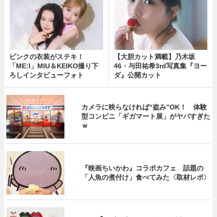
ピンクの衣装がステキ！
【大胆カット満載】乃木坂
「ME:I」MIU＆KEIKO撮り下
46・与田祐希3rd写真集『ヨー
ろしインタビューフォト
ダ』公開カット
カメラに映らなければ“盗み”OK！ 体験
型コンビニ「ギガマート展」がヤバすぎた
ｗ
『映画ちいかわ』コラボカフェ 話題の
「人魚の煮付け」食べてみた〈取材レポ〉