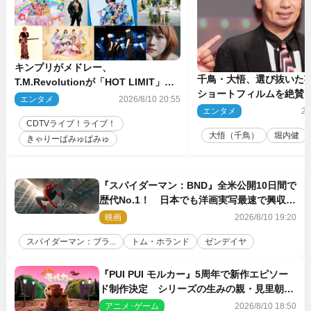
キンプリがメドレー、
千鳥・大悟、選び抜いた芸
T.M.Revolutionが「HOT LIMIT」披
ショートフィルムを絶賛
露 来週の『CDTVライブ！ライ
エンタメ
2026/8/10 20:55
話とか来るんじゃない？
ブ！』
エンタメ
20
間もいました」
CDTVライブ！ライブ！
大悟（千鳥）
堀内健
きゃりーぱみゅぱみゅ
『スパイダーマン：BND』全米公開10日間で
歴代No.1！ 日本でも洋画実写最速で興収
30億円突破
映画
2026/8/10 19:20
スパイダーマン：ブラ...
トム・ホランド
ゼンデイヤ
『PUI PUI モルカー』5周年で新作エピソー
ド制作決定 シリーズの生みの親・見里朝希
監督が復帰
アニメ･ゲーム
2026/8/10 18:50