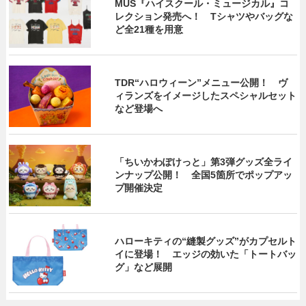
MUS『ハイスクール・ミュージカル』コ
レクション発売へ！ Tシャツやバッグな
ど全21種を用意
TDR“ハロウィーン”メニュー公開！ ヴ
ィランズをイメージしたスペシャルセット
など登場へ
「ちいかわぽけっと」第3弾グッズ全ライ
ンナップ公開！ 全国5箇所でポップアッ
プ開催決定
ハローキティの“縫製グッズ”がカプセルト
イに登場！ エッジの効いた「トートバッ
グ」など展開