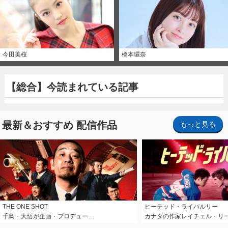
今田美桜
橋本環奈
【総合】今読まれている記事
最新＆おすすめ 配信作品
もっと見る
THE ONE SHOT
ヒーテッド・ライバルリー
千鳥・大悟が企画・プロデュー…
カナダの作家レイチェル・リ