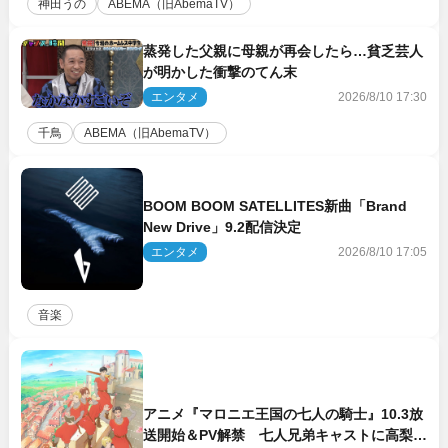
神田うの
ABEMA（旧AbemaTV）
蒸発した父親に母親が再会したら…貧乏芸人
が明かした衝撃のてん末
エンタメ
2026/8/10 17:30
千鳥
ABEMA（旧AbemaTV）
BOOM BOOM SATELLITES新曲「Brand
New Drive」9.2配信決定
エンタメ
2026/8/10 17:05
音楽
アニメ『マロニエ王国の七人の騎士』10.3放
送開始＆PV解禁 七人兄弟キャストに高梨謙