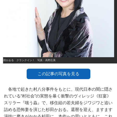
杉田かおる クランクイン！ 写真：高野広美
この記事の写真を見る
各地で起きた村八分事件をもとに、現代日本の闇に隠さ
れている“村社会”の実態を暴く衝撃のヴィレッジ《狂宴》
スリラー『嗤う蟲』で、移住組の若夫婦をジワジワと追い
詰める恐怖妻を演じた杉田かおる。還暦を迎え、ますます
演技に磨きがかかる杉田に、本作への思いとともに、これ