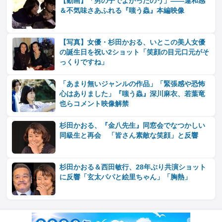
【動画】「男の子でよかったのう」――違和感
＆不気味さあふれる『嗤う蟲』本編映像
【写真】女優・杉田かおる、いとこの美人女優
の誕生日を祝い2ショット「笑顔の目元口元がそ
っくりですね」
「あまり無いジャンルの作品」「緊張感や恐怖
心はありました」『嗤う蟲』深川麻衣、若葉竜
也らコメント映像解禁
杉田かおる、『金八先生』同窓会でなつかしい
同級生と再会 「皆さん素敵な笑顔」と反響
杉田かおる＆西田敏行、28年ぶり共演ショット
に反響「玄太パパと絵里ちゃん」「胸熱」