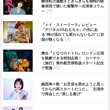
舞伎町の過酷さときらきらを独特の映
像表現で描いた衝撃作＜出演者コラム
＞
P R
『トイ・ストーリー５』レビュー
「デジタルVSおもちゃ」の先にあ
る“時が流れても変わらないもの”に目
頭が熱くなる
P R
舞台『となりのトトロ』ロンドン公演
を観劇できる特別企画！ ローチケ
［旅行］海外航空券取扱スタート記念
で実施
P R
鎮西寿々歌「お芝居を辞めようと思っ
てからの再スタートだった」 主演作
で再会した“演じる喜び”