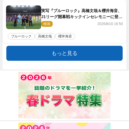
実写『ブルーロック』高橋文哉＆櫻井海音、
J1リーグ開幕戦キックインセレモニーに登場
＆喜びの声到着
映画
2026/8/10 16:50
ブルーロック
高橋文哉
櫻井海音
もっと見る