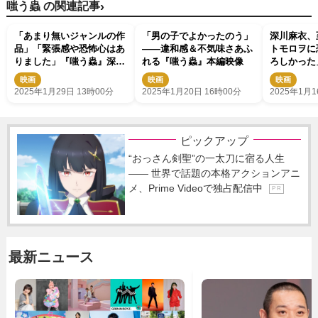
›
嗤う蟲 の関連記事
「あまり無いジャンルの作
「男の子でよかったのう」
深川麻衣、
品」「緊張感や恐怖心はあ
――違和感＆不気味さあふ
トモロヲに
りました」『嗤う蟲』深川
れる『嗤う蟲』本編映像
ろしかった
麻衣、若葉竜也らコメント
映画
映画
映画
映像解禁
2025年1月29日 13時00分
2025年1月20日 16時00分
2025年1月1
ピックアップ
“おっさん剣聖”の一太刀に宿る人生
―― 世界で話題の本格アクションアニ
メ、Prime Videoで独占配信中
P R
最新ニュース