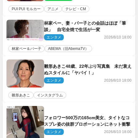
PUI PUI モルカー
アニメ
テレビ・CM
林家ペー、妻・パー子との会話はほぼ「筆
談」 自宅全焼で生活が一変
エンタメ
2026/8/10 18:00
林家ペー＆パー子
ABEMA（旧AbemaTV）
雛形あきこ48歳、22年ぶり写真集 未だ衰え
ぬスタイルに「ヤバイ！」
エンタメ
2026/8/10 18:00
雛形あきこ
インスタグラム
フォロワー500万の165cm美女、タイトなコ
スプレ姿の抜群プロポーションにネット衝撃
エンタメ
2026/8/10 18:00