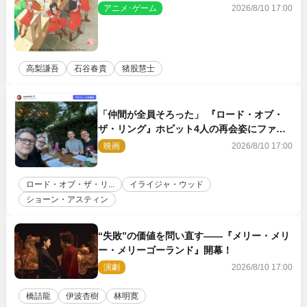
吾、川島零士ら
アニメ･ゲーム
2026/8/10 17:00
高梨謙吾
石谷春貴
猪股慧士
「仲間が全員そろった」 『ロード・オブ・
ザ・リング』ホビット4人の再会姿にファン
感激
映画
2026/8/10 17:00
ロード・オブ・ザ・リ...
イライジャ・ウッド
ショーン・アスティン
“失敗”の価値を問い直す――『メリー・メリ
ー・メリーゴーランド』開幕！
演劇
2026/8/10 17:00
橋詰龍
伊波杏樹
林明寛