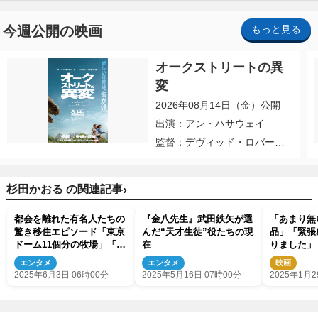
今週公開の映画
もっと見る
オークストリートの異
変
2026年08月14日（金）公開
出演：アン・ハサウェイ
監督：デヴィッド・ロバー
ト・ミッチェル
›
杉田かおる の関連記事
都会を離れた有名人たちの
『金八先生』武田鉄矢が選
「あまり無
驚き移住エピソード「東京
んだ“天才生徒”役たちの現
品」「緊張
ドーム11個分の牧場」「ベ
在
りました」
ース1本分の値段の古民
麻衣、若葉
エンタメ
エンタメ
映画
家」今夜の『さんま御殿』
映像解禁
2025年6月3日 06時00分
2025年5月16日 07時00分
2025年1月2