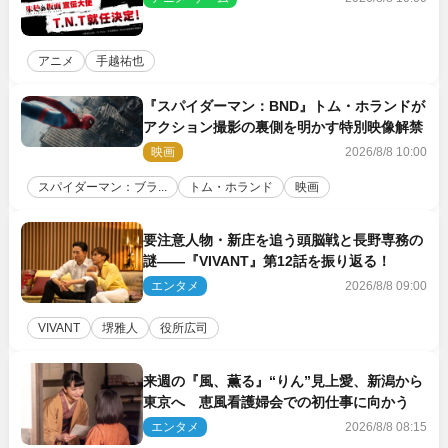
アニメ
手越祐也
『スパイダーマン：BND』トム・ホランドが
アクション撮影の裏側を明かす特別映像解禁
映画
2026/8/8 10:00
スパイダーマン：ブラ...
トム・ホランド
映画
要注意人物・新庄を追う頭脳戦と長野専務の
謎――『VIVANT』第12話を振り返る！
エンタメ
2026/8/8 09:00
VIVANT
堺雅人
役所広司
来週の『風、薫る』“りん”見上愛、新潟から
東京へ 恵風看護婦会での初仕事に向かう
エンタメ
2026/8/8 08:15