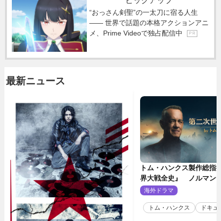
ピックアップ
“おっさん剣聖”の一太刀に宿る人生
―― 世界で話題の本格アクションアニ
メ、Prime Videoで独占配信中
P R
最新ニュース
トム・ハンクス製作総指
界大戦全史』 ノルマン
壮絶な戦場を収めた特別
海外ドラマ
2
トム・ハンクス
ドキュ