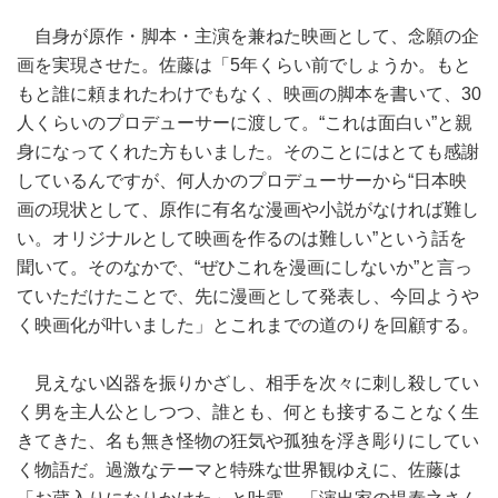
自身が原作・脚本・主演を兼ねた映画として、念願の企
画を実現させた。佐藤は「5年くらい前でしょうか。もと
もと誰に頼まれたわけでもなく、映画の脚本を書いて、30
人くらいのプロデューサーに渡して。“これは面白い”と親
身になってくれた方もいました。そのことにはとても感謝
しているんですが、何人かのプロデューサーから“日本映
画の現状として、原作に有名な漫画や小説がなければ難し
い。オリジナルとして映画を作るのは難しい”という話を
聞いて。そのなかで、“ぜひこれを漫画にしないか”と言っ
ていただけたことで、先に漫画として発表し、今回ようや
く映画化が叶いました」とこれまでの道のりを回顧する。
見えない凶器を振りかざし、相手を次々に刺し殺してい
く男を主人公としつつ、誰とも、何とも接することなく生
きてきた、名も無き怪物の狂気や孤独を浮き彫りにしてい
く物語だ。過激なテーマと特殊な世界観ゆえに、佐藤は