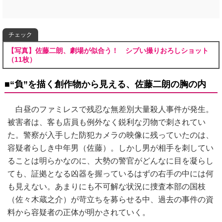
チェック
【写真】佐藤二朗、劇場が似合う！ シブい撮りおろしショット
（11枚）
■“負”を描く創作物から見える、佐藤二朗の胸の内
白昼のファミレスで残忍な無差別大量殺人事件が発生。
被害者は、客も店員も例外なく鋭利な刃物で刺されてい
た。警察が入手した防犯カメラの映像に残っていたのは、
容疑者らしき中年男（佐藤）。しかし男が相手を刺してい
ることは明らかなのに、大勢の警官がどんなに目を凝らし
ても、証拠となる凶器を握っているはずの右手の中には何
も見えない。あまりにも不可解な状況に捜査本部の国枝
（佐々木蔵之介）が苛立ちを募らせる中、過去の事件の資
料から容疑者の正体が明かされていく。