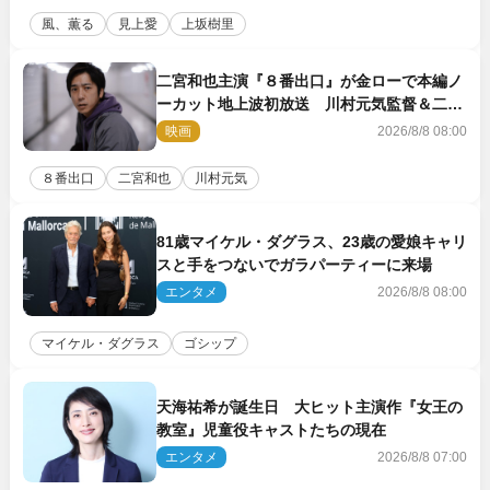
風、薫る
見上愛
上坂樹里
二宮和也主演『８番出口』が金ローで本編ノ
ーカット地上波初放送 川村元気監督＆二宮
コメント到着
映画
2026/8/8 08:00
８番出口
二宮和也
川村元気
81歳マイケル・ダグラス、23歳の愛娘キャリ
スと手をつないでガラパーティーに来場
エンタメ
2026/8/8 08:00
マイケル・ダグラス
ゴシップ
天海祐希が誕生日 大ヒット主演作『女王の
教室』児童役キャストたちの現在
エンタメ
2026/8/8 07:00