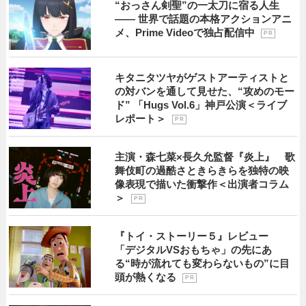
“おっさん剣聖”の一太刀に宿る人生
―― 世界で話題の本格アクションアニ
メ、Prime Videoで独占配信中
P R
キタニタツヤがゲストアーティストと
の対バンを通して見せた、“攻めのモー
ド” 「Hugs Vol.6」神戸公演＜ライブ
レポート＞
P R
主演・森七菜×長久允監督『炎上』 歌
舞伎町の過酷さときらきらを独特の映
像表現で描いた衝撃作＜出演者コラム
＞
P R
『トイ・ストーリー５』レビュー
「デジタルVSおもちゃ」の先にあ
る“時が流れても変わらないもの”に目
頭が熱くなる
P R