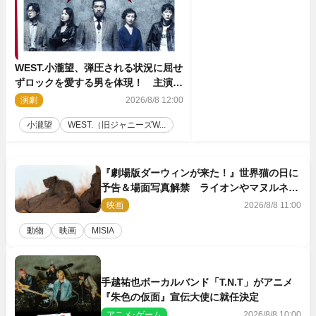
WEST.小瀧望、弾圧される状況に屈せ
ずロックを愛する男を体現！ 主演舞
台『ロックンロール』ビジュアル解禁
演劇
2026/8/8 12:00
小瀧望
WEST.（旧ジャニーズW...
『劇場版ダーウィンが来た！』世界猫の日に
予告＆場面写真解禁 ライオンやマヌルネコ
の赤ちゃんが大集合
映画
2026/8/8 11:00
動物
映画
MISIA
手越祐也ボーカルバンド「T.N.T」がアニメ
『朱色の仮面』宣伝大使に就任決定
アニメ･ゲーム
2026/8/8 10:00