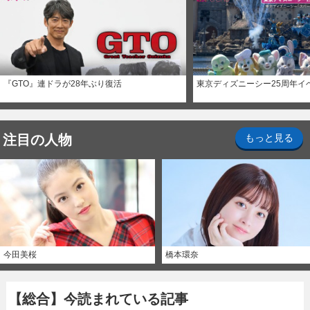
『GTO』連ドラが28年ぶり復活
東京ディズニーシー25周年イ
注目の人物
もっと見る
今田美桜
橋本環奈
【総合】今読まれている記事