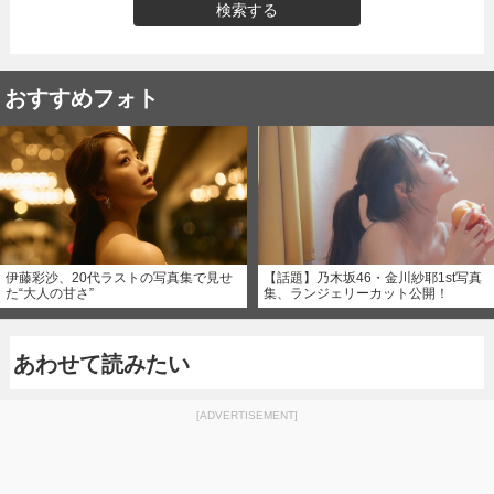
検索する
おすすめフォト
伊藤彩沙、20代ラストの写真集で見せ
【話題】乃木坂46・金川紗耶1st写真
た“大人の甘さ”
集、ランジェリーカット公開！
あわせて読みたい
[ADVERTISEMENT]