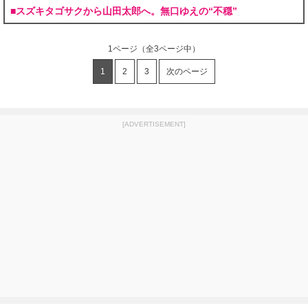
■スズキタゴサクから山田太郎へ。無口ゆえの“不穏”
1ページ
（全3ページ中）
1
2
3
次のページ
[ADVERTISEMENT]