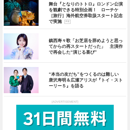
舞台『となりのトトロ』ロンドン公演
を観劇できる特別企画！ ローチケ
［旅行］海外航空券取扱スタート記念
で実施
P R
鎮西寿々歌「お芝居を辞めようと思っ
てからの再スタートだった」 主演作
で再会した“演じる喜び”
“本当の友だち”をつくるのは難しい
唐沢寿明＆広瀬アリスが『トイ・スト
ーリー５』を語る
[ADVERTISEMENT]