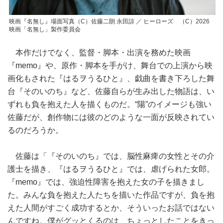
映画『名無し』場面写真（C）佐藤二朗 永田諒 ／ ヒーローズ （C）2026
映画「名無し」製作委員会
本作だけでなく、監督・脚本・出演を務めた映画
『memo』や、原作・脚本を手がけ、舞台での上演から映
画化もされた『はるヲうるひと』、戯曲を書き下ろした舞
台『そのいのち』など、佐藤自らが生み出した物語は、い
ずれも負を抱えた人を描くものだ。“陽”のイメージも強い
佐藤だが、創作物には彼のどのような一面が反映されてい
るのだろうか。
佐藤は「『そのいのち』では、脳性麻痺の女性とその介
護士を描き、『はるヲうるひと』では、虐げられた女郎。
『memo』では、強迫性障害を抱えた女の子を描きまし
た。みんな負を抱えた人たちを描いた作品ですが、負を抱
えた人間がすごく成功するとか、そういったお話ではない
んですね。僕がグッとくるのは、ちょっとしたことをきっ