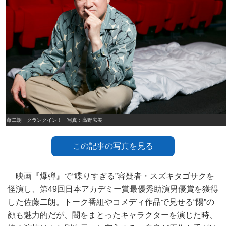
佐藤二朗 クランクイン！ 写真：高野広美
この記事の写真を見る
映画『爆弾』で“喋りすぎる”容疑者・スズキタゴサクを
怪演し、第49回日本アカデミー賞最優秀助演男優賞を獲得
した佐藤二朗。トーク番組やコメディ作品で見せる“陽”の
顔も魅力的だが、闇をまとったキャラクターを演じた時、