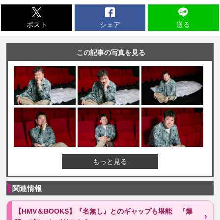
ポスト
シェア
送る
この記事の写真を見る
もっと見る
関連情報
【HMV＆BOOKS】『名無し』とのギャップも堪能 『爆