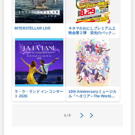
INTERSTELLAR LIVE
キネマかわにしプレミアム上
映会第２弾 栄光のバックホ
ーム
ラ・ラ・ランド イン コンサー
10th Anniversaryミュージカ
ト 2026
ル「ヘタリア～The World
Concert～」リバイバル・ビ
ューイング応援上映会
1 / 3