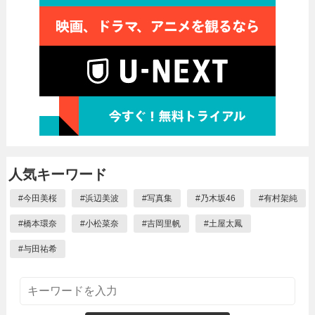
人気キーワード
#
今田美桜
#
浜辺美波
#
写真集
#
乃木坂46
#
有村架純
#
橋本環奈
#
小松菜奈
#
吉岡里帆
#
土屋太鳳
#
与田祐希