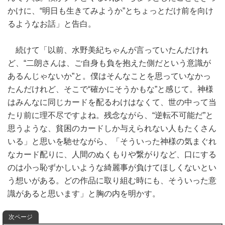
かけに、“明日も生きてみようか”とちょっとだけ前を向け
るようなお話」と告白。
続けて「以前、水野美紀ちゃんが言っていたんだけれ
ど、“二朗さんは、ご自身も負を抱えた側だという意識が
あるんじゃないか”と。僕はそんなことを思っていなかっ
たんだけれど、そこで“確かにそうかもな”と感じて。神様
はみんなに同じカードを配るわけはなくて、世の中って当
たり前に理不尽ですよね。残念ながら、“逆転不可能だ”と
思うような、貧困のカードしか与えられない人もたくさん
いる」と思いを馳せながら、「そういった神様の気まぐれ
なカード配りに、人間のぬくもりや繋がりなど、口にする
のは小っ恥ずかしいような綺麗事が負けてほしくないとい
う想いがある。どの作品に取り組む時にも、そういった意
識があると思います」と胸の内を明かす。
次ページ