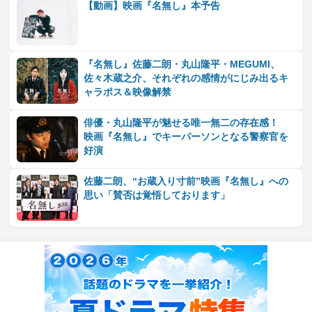
【動画】映画『名無し』本予告
『名無し』佐藤二朗・丸山隆平・MEGUMI、
佐々木蔵之介、それぞれの感情がにじみ出るキ
ャラポス＆映像解禁
俳優・丸山隆平が魅せる唯一無二の存在感！
映画『名無し』でキーパーソンとなる警察官を
好演
佐藤二朗、“お蔵入り寸前”映画『名無し』への
思い「賛否は覚悟しております」