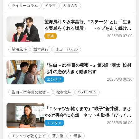
ライターコラム
ドラマ
天海祐希
望海風斗＆坂本昌行、“ステージ”とは「生き
る実感をくれる場所」 トップを走り続ける
原動力を語る
演劇
2026/8/8 07:00
望海風斗
坂本昌行
ミュージカル
『告白－25年目の秘密－』第5話 “爽太”松村
北斗の恋が大きく動き出す
エンタメ
2026/8/8 06:30
告白－25年目の秘密－
松村北斗
SixTONES
『Ｔシャツが乾くまで』“咲子”蒼井優、まさ
かの“再会”にあ然 ネットも動揺「びっくり
した!!」「今さら?!」（ネタバレあり）
エンタメ
2026/8/8 06:00
Ｔシャツが乾くまで
蒼井優
中島歩