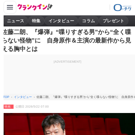
ニュース
特集
インタビュー
コラム
プレゼント
佐藤二朗、『爆弾』“喋りすぎる男”から“全く喋
らない怪物”に 自身原作＆主演の最新作から見
える胸中とは
[ADVERTISEMENT]
TOP
インタビュー
佐藤二朗、『爆弾』“喋りすぎる男”から“全く喋らない怪物”に 自身原
映画
公開日 2026/5/22 07:00