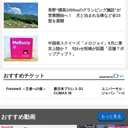
長野“標高1000mのグランピング施設”が
営業開始へ！ 犬と泊まれる棟など全15
室を展開
中国発スクイーズ「メロジョイ」9月に東
京上陸か？ 匂わせ投稿が話題「店舗？ポ
ップアップ？」
おすすめチケット
FortuneX ～王者への道～
新日本プロレス G1
ユニバーサル・
CLIMAX 36
ジャパン「ハロ
ホラー・ナイト 
ナイト～パス」
おすすめ動画
もっと見る