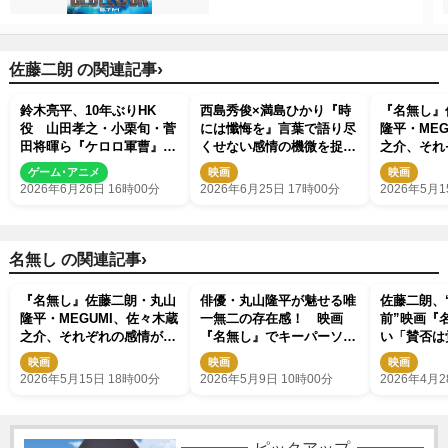
›
佐藤二朗 の関連記事
鈴木亮平、10年ぶりHK
西島秀俊×満島ひかり『時
『名無し』
役 山田孝之・小栗旬・菅
には懺悔を』言葉で語り尽
隆平・MEG
田将暉ら『ケロロ軍曹』参
くせない感情の機微を捉え
之介、それ
戦 福田雄一作品キャラが
た新規場面カット解禁
じみ出るキ
ゲーム･アニメ
映画
映画
夢の共演
解禁
2026年6月26日 16時00分
2026年6月25日 17時00分
2026年5月1
›
名無し の関連記事
『名無し』佐藤二朗・丸山
俳優・丸山隆平が魅せる唯
佐藤二朗、
隆平・MEGUMI、佐々木蔵
一無二の存在感！ 映画
前”映画『
之介、それぞれの感情がに
『名無し』でキーパーソン
い「賛否は
じみ出るキャラポス＆映像
となる警察官を好演
す」
映画
映画
映画
解禁
2026年5月15日 18時00分
2026年5月9日 10時00分
2026年4月2