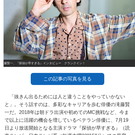
滝藤賢一、『探偵が早すぎる』インタビュー クランクイン！
この記事の写真を見る
「抜きん出るためには人と違うことをやっていかない
と」。そう話すのは、多彩なキャリアを歩む俳優の滝藤賢
一だ。2018年は朝ドラ出演や初めてのMC挑戦など、今ま
で以上に活躍の機会を増しているベテラン俳優に、7月19
日より放送開始となる主演ドラマ『探偵が早すぎる』（読