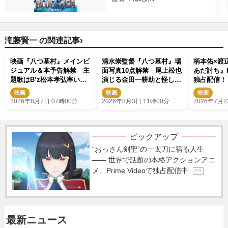
›
滝藤賢一 の関連記事
映画『八つ墓村』メインビ
清水崇監督『八つ墓村』場
柄本佑×渡
ジュアル＆本予告解禁 主
面写真10点解禁 尾上松也
あだ討ち』Pr
題歌はB’z松本孝弘率いる
演じる金田一耕助と怪しき
独占配信！
TMG「DOOM」に決定
村人たち
手・源孝志
映画
映画
映画
テリー
2026年8月7日 07時00分
2026年8月3日 11時00分
2026年7月2
ピックアップ
“おっさん剣聖”の一太刀に宿る人生
―― 世界で話題の本格アクションアニ
メ、Prime Videoで独占配信中
P R
最新ニュース