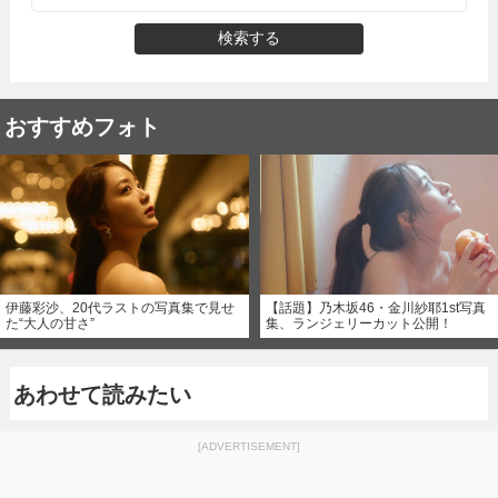
検索する
おすすめフォト
伊藤彩沙、20代ラストの写真集で見せ
【話題】乃木坂46・金川紗耶1st写真
た“大人の甘さ”
集、ランジェリーカット公開！
あわせて読みたい
[ADVERTISEMENT]