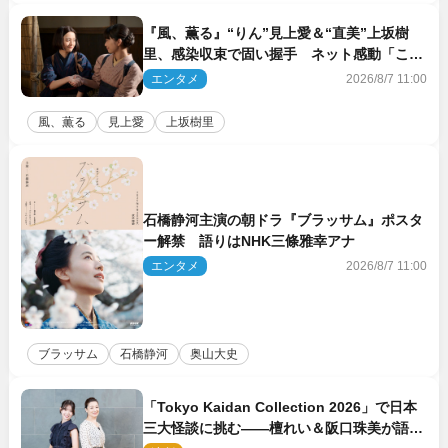
『風、薫る』“りん”見上愛＆“直美”上坂樹
里、感染収束で固い握手 ネット感動「この
バディは最強」「アツい」
エンタメ
2026/8/7 11:00
風、薫る
見上愛
上坂樹里
石橋静河主演の朝ドラ『ブラッサム』ポスタ
ー解禁 語りはNHK三條雅幸アナ
エンタメ
2026/8/7 11:00
ブラッサム
石橋静河
奥山大史
「Tokyo Kaidan Collection 2026」で日本
三大怪談に挑む――檀れい＆阪口珠美が語る