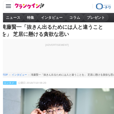
ニュース
特集
インタビュー
コラム
プレゼント
滝藤賢一「抜きん出るためには人と違うこと
を」 芝居に懸ける貪欲な思い
[ADVERTISEMENT]
TOP
インタビュー
滝藤賢一「抜きん出るためには人と違うことを」 芝居に懸ける貪欲な思
エンタメ
公開日 2018/7/19 06:20