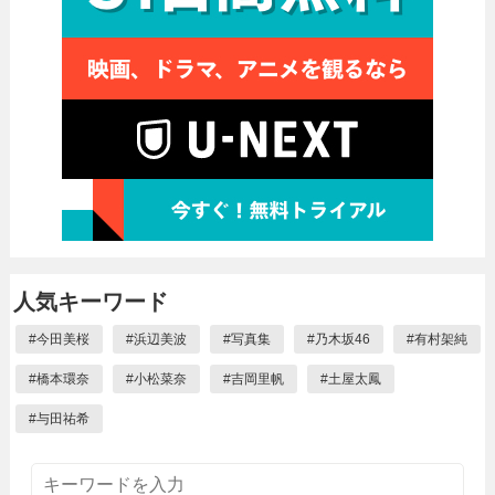
人気キーワード
#
今田美桜
#
浜辺美波
#
写真集
#
乃木坂46
#
有村架純
#
橋本環奈
#
小松菜奈
#
吉岡里帆
#
土屋太鳳
#
与田祐希