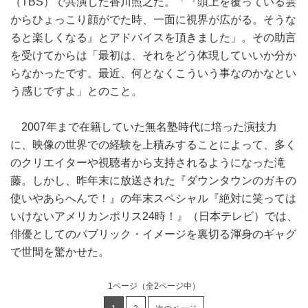
（TBS）で共演した香川照之だ。「『頭上を覆っている雲
からひょっこり顔がでた時、一面に視界が広がる。そうな
ると楽しくなる』とアドバイスを頂きました」。その助言
を受けてからは「最初は、それをどう体現していいか分か
らなかったです。最近、何となくこういう事なのかなとい
う感じですよ」とのこと。
2007年まで在籍していた無名塾時代に培った演技力
に、映像の世界での経験を上積みすることによって、多く
のクリエイターや視聴者から支持されるようになった滝
藤。しかし、昨年末に放送された『ダウンタウンのガキの
使いやあらへんで！』の年末スペシャル『絶対に笑っては
いけないアメリカンポリス24時！』（日本テレビ）では、
俳優としてのパブリック・イメージを裏切る渾身のギャグ
で世間を驚かせた。
1ページ
（全2ページ中）