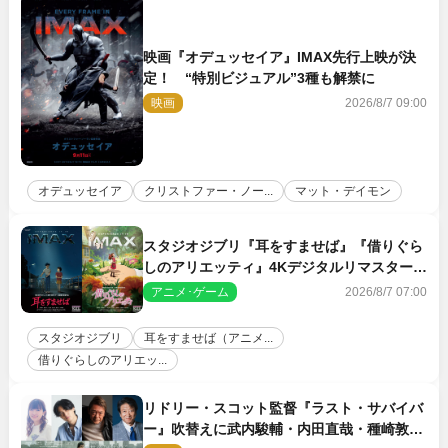
映画『オデュッセイア』IMAX先行上映が決
定！ “特別ビジュアル”3種も解禁に
映画
2026/8/7 09:00
オデュッセイア
クリストファー・ノー...
マット・デイモン
スタジオジブリ『耳をすませば』『借りぐら
しのアリエッティ』4Kデジタルリマスターで
IMAX上映決定！
アニメ･ゲーム
2026/8/7 07:00
スタジオジブリ
耳をすませば（アニメ...
借りぐらしのアリエッ...
リドリー・スコット監督『ラスト・サバイバ
ー』吹替えに武内駿輔・内田直哉・種崎敦