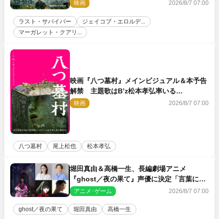
美・井上和彦ら豪華声優陣が集結！
映画
2026/8/7 07:00
ラスト・サバイバー
ジェイコブ・エロルデ...
マーガレット・クアリ...
映画『八つ墓村』メインビジュアル＆本予告
解禁 主題歌はB’z松本孝弘率いる
TMG「DOOM」に決定
映画
2026/8/7 07:00
八つ墓村
尾上松也
松本孝弘
堀田真由＆高橋一生、長編劇場アニメ
『ghost／夜の果て』声優に決定「言葉には
できない沢山の感情を思い出しました」
アニメ･ゲーム
2026/8/7 07:00
ghost／夜の果て
堀田真由
高橋一生