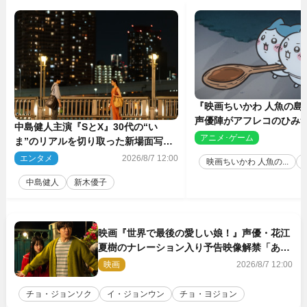
『映画ちいかわ 人魚の島
声優陣がアフレコのひみ
中島健人主演『SとX』30代の“い
を解説！ 新カットも到
アニメ･ゲーム
2
ま”のリアルを切り取った新場面写真
5点解禁
エンタメ
2026/8/7 12:00
映画ちいかわ 人魚の...
中島健人
新木優子
映画『世界で最後の愛しい娘！』声優・花江
夏樹のナレーション入り予告映像解禁「あふ
れ出る温かさに涙が止まらない！」
映画
2026/8/7 12:00
チョ・ジョンソク
イ・ジョンウン
チョ・ヨジョン