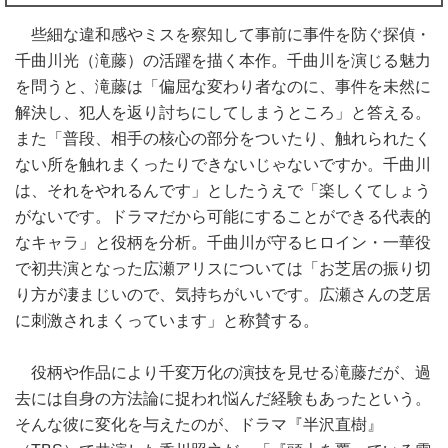
些細な違和感やミスを察知して事前に事件を防ぐ探偵・
千曲川光（滝藤）の活躍を描く本作。千曲川を演じる魅力
を問うと、滝藤は「偏屈な変わり者なのに、事件を未然に
解決し、犯人を返り討ちにしてしまうところ」と答える。
また「普段、相手の核心の部分をついたり、触れられたく
ない所を触れまくったりできないじゃないですか。千曲川
は、それをやれるんです」としたうえで「楽しくてしょう
がないです。ドラマだから可能にすることができる代表的
なキャラ」と役柄を分析。千曲川が守るヒロイン・一華役
で初共演となった広瀬アリスについては「お芝居の振り切
り方が凄まじいので、気持ちがいいです。広瀬さんの芝居
に刺激されまくっています」と称賛する。
役柄や作品により千変万化の演技を見せる滝藤だが、過
去には自身の方法論に捉われ悩んだ経験もあったという。
そんな彼に変化を与えたのが、ドラマ『半沢直樹』