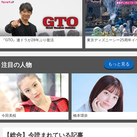
『GTO』連ドラが28年ぶり復活
東京ディズニーシー25周年イ
注目の人物
もっと見る
今田美桜
橋本環奈
【総合】今読まれている記事