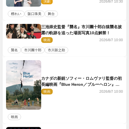
「牡丹灯籠」の新たな魅力
演劇
2026/8/7 10:30
檀れい
阪口珠美
舞台
三池崇史監督『襲名』市川團十郎白猿襲名披
露の軌跡を追った場面写真10点解禁！
映画
2026/8/7 10:00
襲名
市川團十郎
市川新之助
カナダの新鋭ソフィー・ロムヴァリ監督の初
長編映画『Blue Heron／ブルーヘロン』
10.23公開
映画
2026/8/7 10:00
映画