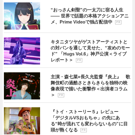
“おっさん剣聖”の一太刀に宿る人生
―― 世界で話題の本格アクションアニ
メ、Prime Videoで独占配信中
P R
キタニタツヤがゲストアーティストと
の対バンを通して見せた、“攻めのモー
ド” 「Hugs Vol.6」神戸公演＜ライブ
レポート＞
P R
主演・森七菜×長久允監督『炎上』 歌
舞伎町の過酷さときらきらを独特の映
像表現で描いた衝撃作＜出演者コラム
＞
P R
『トイ・ストーリー５』レビュー
「デジタルVSおもちゃ」の先にあ
る“時が流れても変わらないもの”に目
頭が熱くなる
P R