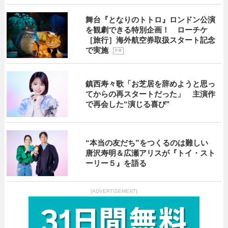
舞台『となりのトトロ』ロンドン公演
を観劇できる特別企画！ ローチケ
［旅行］海外航空券取扱スタート記念
で実施
P R
鎮西寿々歌「お芝居を辞めようと思っ
てからの再スタートだった」 主演作
で再会した“演じる喜び”
“本当の友だち”をつくるのは難しい
唐沢寿明＆広瀬アリスが『トイ・スト
ーリー５』を語る
[ADVERTISEMENT]