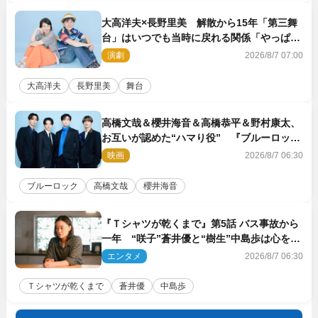
大高洋夫×長野里美 解散から15年「第三舞
台」はいつでも当時に戻れる関係「やっぱり
他の方たちとは違います」
演劇
2026/8/7 07:00
大高洋夫
長野里美
舞台
高橋文哉＆櫻井海音＆高橋恭平＆野村康太、
お互いが認めた“ハマり役” 『ブルーロッ
ク』で築いた最高のチームワーク
映画
2026/8/7 06:30
ブルーロック
高橋文哉
櫻井海音
『Ｔシャツが乾くまで』第5話 バス事故から
一年 “咲子”蒼井優と“樹生”中島歩は心を許
しあえる関係に
エンタメ
2026/8/7 06:30
Ｔシャツが乾くまで
蒼井優
中島歩