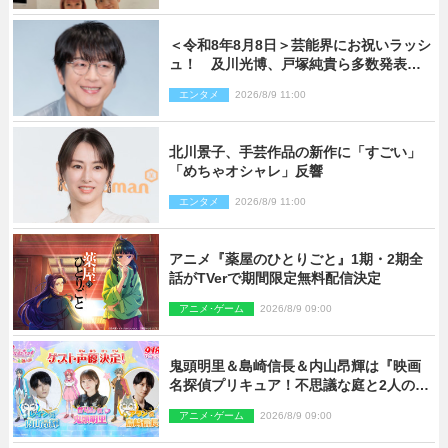
＜令和8年8月8日＞芸能界にお祝いラッシ
ュ！ 及川光博、戸塚純貴ら多数発表結
婚
エンタメ
2026/8/9 11:00
北川景子、手芸作品の新作に「すごい」
「めちゃオシャレ」反響
エンタメ
2026/8/9 11:00
アニメ『薬屋のひとりごと』1期・2期全
話がTVerで期間限定無料配信決定
アニメ･ゲーム
2026/8/9 09:00
鬼頭明里＆島崎信長＆内山昂輝は『映画
名探偵プリキュア！不思議な庭と2人の秘
密』ゲスト声優に決定
アニメ･ゲーム
2026/8/9 09:00