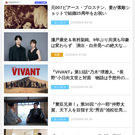
元007ピアース・ブロスナン、妻が素敵シ
ョットで結婚25周年をお祝い
エンタメ
2026/8/9 08:00
瀬戸康史＆有村架純、9年ぶり共演も印象
は変わらず 演出・白井晃への絶大なる
信頼を胸に舞台『キュー』に挑む
演劇
2026/8/9 07:00
『VIVANT』第13話“乃木”堺雅人、“長
野”小日向文世と対面 物語は予想外の展
開へ
エンタメ
2026/8/9 06:30
『豊臣兄弟！』第30回 “小一郎”仲野太
賀、天下人を目指す兄“秀吉”池松壮亮
と“清須会議”へ
エンタメ
2026/8/9 06:30