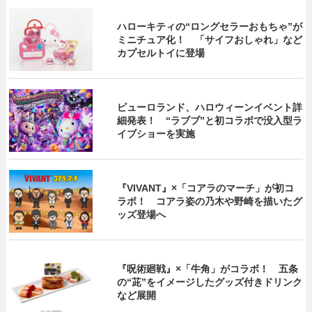
ハローキティの“ロングセラーおもちゃ”が
ミニチュア化！ 「サイフおしゃれ」など
カプセルトイに登場
ピューロランド、ハロウィーンイベント詳
細発表！ “ラブブ”と初コラボで没入型ラ
イブショーを実施
『VIVANT』×「コアラのマーチ」が初コ
ラボ！ コアラ姿の乃木や野崎を描いたグ
ッズ登場へ
『呪術廻戦』×「牛角」がコラボ！ 五条
の“茈”をイメージしたグッズ付きドリンク
など展開