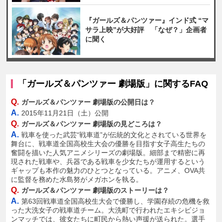
『ガールズ＆パンツァー』インド式 “マ
サラ上映”が大好評 「なぜ？」企画者
に聞く
「ガールズ＆パンツァー 劇場版」に関するFAQ
Q.
ガールズ＆パンツァー 劇場版の公開日は？
A.
2015年11月21日（土）公開
Q.
ガールズ＆パンツァー 劇場版の見どころは？
A.
戦車を使った武芸“戦車道”が伝統的文化とされている世界を
舞台に、戦車道全国高校生大会の優勝を目指す女子高生たちの
奮闘を描いた人気アニメシリーズの劇場版。細部まで精密に再
現された戦車や、兵器である戦車を少女たちが運用するという
ギャップも本作の魅力のひとつとなっている。アニメ、OVA共
に監督を務めた水島努がメガホンを執る。
Q.
ガールズ＆パンツァー 劇場版のストーリーは？
A.
第63回戦車道全国高校生大会で優勝し、学園存続の危機を救
った大洗女子の戦車道チーム。大洗町で行われたエキシビジョ
ンマッチでは、彼女たちに町民から熱い声援が送られた。選手