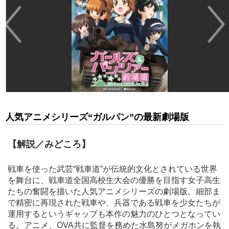
人気アニメシリーズ“ガルパン”の最新劇場版
【解説／みどころ】
戦車を使った武芸“戦車道”が伝統的文化とされている世界
を舞台に、戦車道全国高校生大会の優勝を目指す女子高生
たちの奮闘を描いた人気アニメシリーズの劇場版。細部ま
で精密に再現された戦車や、兵器である戦車を少女たちが
運用するというギャップも本作の魅力のひとつとなってい
る。アニメ、OVA共に監督を務めた水島努がメガホンを執