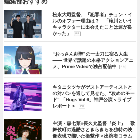
編集部おすすめ
松永大司監督、『犯罪者』チョン・イ
ルのオファー理由は？ 「滝川という
キャラクターに出会えたことは運が良
かった」
P R
“おっさん剣聖”の一太刀に宿る人生
―― 世界で話題の本格アクションアニ
メ、Prime Videoで独占配信中
P R
キタニタツヤがゲストアーティストと
の対バンを通して見せた、“攻めのモー
ド” 「Hugs Vol.6」神戸公演＜ライブ
レポート＞
P R
主演・森七菜×長久允監督『炎上』 歌
舞伎町の過酷さときらきらを独特の映
像表現で描いた衝撃作＜出演者コラム