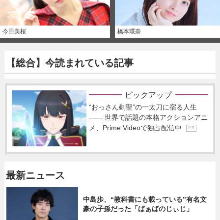
今田美桜
橋本環奈
【総合】今読まれている記事
ピックアップ
“おっさん剣聖”の一太刀に宿る人生
―― 世界で話題の本格アクションアニ
メ、Prime Videoで独占配信中
P R
最新ニュース
中島歩、“教科書にも載っている”有名文
豪の子孫だった「ばぁばのじぃじ」