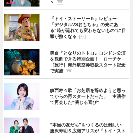
＞
P R
『トイ・ストーリー５』レビュー
「デジタルVSおもちゃ」の先にあ
る“時が流れても変わらないもの”に目
頭が熱くなる
P R
舞台『となりのトトロ』ロンドン公演
を観劇できる特別企画！ ローチケ
［旅行］海外航空券取扱スタート記念
で実施
P R
鎮西寿々歌「お芝居を辞めようと思っ
てからの再スタートだった」 主演作
で再会した“演じる喜び”
“本当の友だち”をつくるのは難しい
唐沢寿明＆広瀬アリスが『トイ・スト