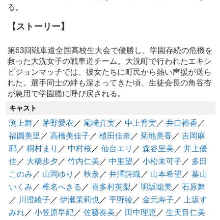
る。
【ストーリー】
第63回戦車道全国高校生大会で優勝し、学園存続の危機を
救った大洗女子の戦車道チーム。大洗町で行われたエキシ
ビジョンマッチでは、彼女たちに町民から熱い声援が送ら
れた。選手同士の絆も深まってきた頃、生徒会長の角谷杏
が急用で学園艦に呼び戻される。
キャスト
渕上舞
／
茅野愛衣
／
尾崎真実
／
中上育実
／
井口裕香
／
福圓美里
／
高橋美佳子
／
植田佳奈
／
菊地美香
／
吉岡麻
耶
／
桐村まり
／
中村桜
／
仙台エリ
／
森谷里美
／
井上優
佳
／
大橋歩夕
／
竹内仁美
／
中里望
／
小松未可子
／
多田
このみ
／
山岡ゆり
／
秋奈
／
井澤詩織
／
山本希望
／
葉山
いくみ
／
椎名へきる
／
喜多村英梨
／
明坂聡美
／
石原舞
／
川澄綾子
／
伊瀬茉莉也
／
平野綾
／
金元寿子
／
上坂す
みれ
／
小笠原早紀
／
佐藤奏美
／
田中理恵
／
生天目仁美