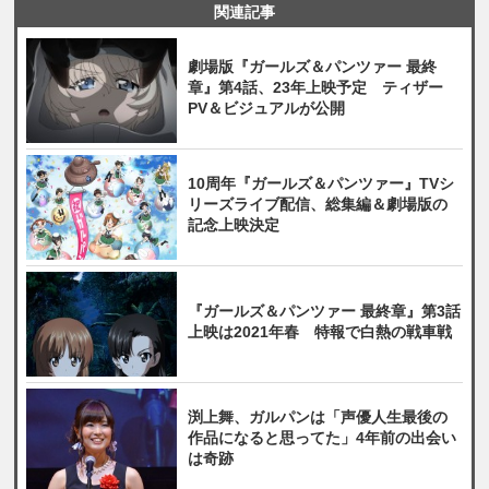
関連記事
劇場版『ガールズ＆パンツァー 最終
章』第4話、23年上映予定 ティザー
PV＆ビジュアルが公開
10周年『ガールズ＆パンツァー』TVシ
リーズライブ配信、総集編＆劇場版の
記念上映決定
『ガールズ＆パンツァー 最終章』第3話
上映は2021年春 特報で白熱の戦車戦
渕上舞、ガルパンは「声優人生最後の
作品になると思ってた」4年前の出会い
は奇跡