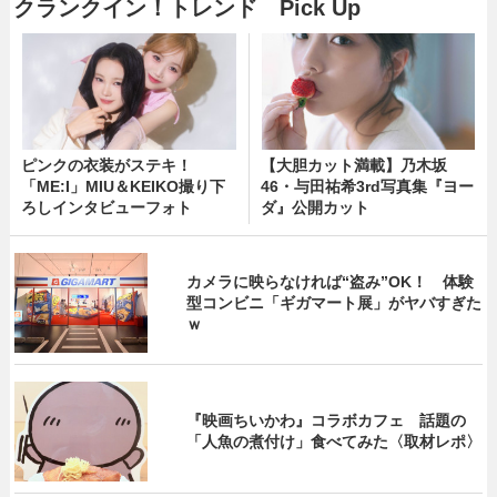
クランクイン！トレンド Pick Up
ピンクの衣装がステキ！
【大胆カット満載】乃木坂
「ME:I」MIU＆KEIKO撮り下
46・与田祐希3rd写真集『ヨー
ろしインタビューフォト
ダ』公開カット
カメラに映らなければ“盗み”OK！ 体験
型コンビニ「ギガマート展」がヤバすぎた
ｗ
『映画ちいかわ』コラボカフェ 話題の
「人魚の煮付け」食べてみた〈取材レポ〉