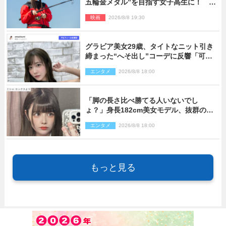
五輪金メダル”を目指す女子高生に！ 映
画『つりこまち』今秋公開
映画
2026/8/8 19:30
グラビア美女29歳、タイトなニット引き
締まった“へそ出し”コーデに反響「可愛
い過ぎる」
エンタメ
2026/8/8 18:00
「脚の長さ比べ勝てる人いないでし
ょ？」身長182cm美女モデル、抜群のプ
ロポーションにネット衝撃
エンタメ
2026/8/8 18:00
もっと見る