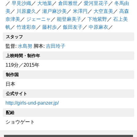
／
早見沙織
／
大地葉
／
倉田雅世
／
愛河里花子
／
冬馬由
美
／
川原慶久
／
瀬戸麻沙美
／
米澤円
／
大空直美
／
高森
奈津美
／
ジェーニャ
／
能登麻美子
／
下地紫野
／
石上美
帆
／
竹達彩奈
／
藤村歩
／
飯田友子
／
中原麻衣
／
スタッフ
監督:
水島努
脚本:
吉田玲子
上映時間・制作年
119分／2015年
制作国
日本
公式サイト
http://girls-und-panzer.jp/
配給
ショウゲート