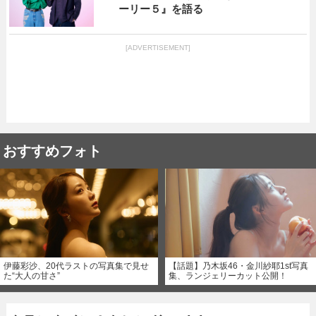
ーリー５』を語る
[ADVERTISEMENT]
おすすめフォト
伊藤彩沙、20代ラストの写真集で見せ
【話題】乃木坂46・金川紗耶1st写真
た“大人の甘さ”
集、ランジェリーカット公開！