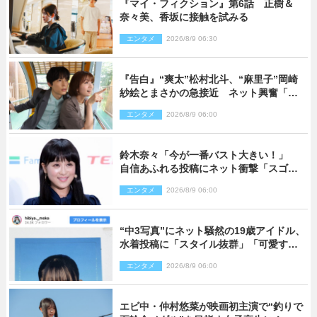
『マイ・フィクション』第6話 正樹＆
奈々美、香坂に接触を試みる
エンタメ
2026/8/9 06:30
『告白』“爽太”松村北斗、“麻里子”岡崎
紗絵とまさかの急接近 ネット興奮「そ
の反応は」「いいの!?」（ネタバレあ
エンタメ
2026/8/9 06:00
り）
鈴木奈々「今が一番バスト大きい！」
自信あふれる投稿にネット衝撃「スゴ
イ」「写真集を出して欲しい」
エンタメ
2026/8/9 06:00
“中3写真”にネット騒然の19歳アイドル、
水着投稿に「スタイル抜群」「可愛すぎ
る」と絶賛の声
エンタメ
2026/8/9 06:00
エビ中・仲村悠菜が映画初主演で“釣りで