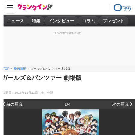
ニュース
特集
インタビュー
コラム
プレゼント
[ADVERTISEMENT]
TOP
映画情報
ガールズ＆パンツァー 劇場版
ガールズ＆パンツァー 劇場版
公開日：2015年11月21日（土）公開
前の写真
1/4
次の写真