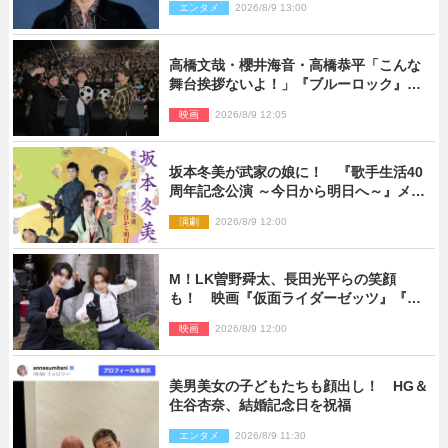
エンタメ
2026/8/9 13:00
高橋文哉・櫻井海音・高橋恭平「こんな
舞台挨拶ないよ！」『ブルーロック』自
由すぎるイベントレポート
映画
2026/8/9 12:05
坂本冬美が武家の娘に！ 『歌手生活40
周年記念公演 ～今日から明日へ～』メイ
ンビジュアル公開
演劇
2026/8/9 12:00
M！LK曽野舜太、長田光平らの笑顔
も！ 映画『仮面ライダーゼッツ』『超
宇宙刑事ギャバン インフィニティ』オフ
映画
2026/8/9 12:00
ショット到着
美男美女の子どもたちも顔出し！ HG＆
住谷杏奈、結婚記念日を祝福
エンタメ
2026/8/9 11:30