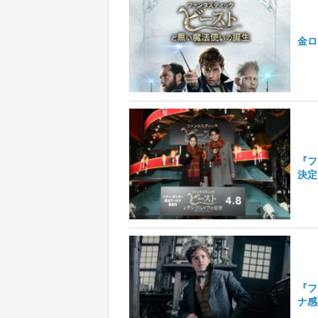
金ロ
『フ
決定
『フ
ナ感