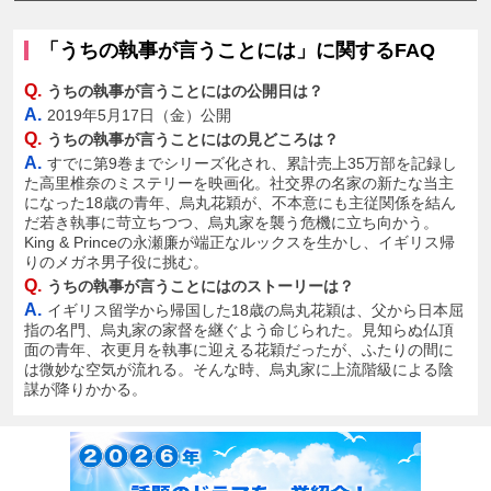
「うちの執事が言うことには」に関するFAQ
Q.
うちの執事が言うことにはの公開日は？
A.
2019年5月17日（金）公開
Q.
うちの執事が言うことにはの見どころは？
A.
すでに第9巻までシリーズ化され、累計売上35万部を記録し
た高里椎奈のミステリーを映画化。社交界の名家の新たな当主
になった18歳の青年、烏丸花穎が、不本意にも主従関係を結ん
だ若き執事に苛立ちつつ、烏丸家を襲う危機に立ち向かう。
King & Princeの永瀬廉が端正なルックスを生かし、イギリス帰
りのメガネ男子役に挑む。
Q.
うちの執事が言うことにはのストーリーは？
A.
イギリス留学から帰国した18歳の烏丸花穎は、父から日本屈
指の名門、烏丸家の家督を継ぐよう命じられた。見知らぬ仏頂
面の青年、衣更月を執事に迎える花穎だったが、ふたりの間に
は微妙な空気が流れる。そんな時、烏丸家に上流階級による陰
謀が降りかかる。