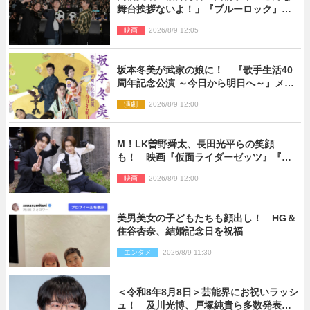
舞台挨拶ないよ！」『ブルーロック』自
由すぎるイベントレポート
映画
2026/8/9 12:05
坂本冬美が武家の娘に！ 『歌手生活40
周年記念公演 ～今日から明日へ～』メイ
ンビジュアル公開
演劇
2026/8/9 12:00
M！LK曽野舜太、長田光平らの笑顔
も！ 映画『仮面ライダーゼッツ』『超
宇宙刑事ギャバン インフィニティ』オフ
映画
2026/8/9 12:00
ショット到着
美男美女の子どもたちも顔出し！ HG＆
住谷杏奈、結婚記念日を祝福
エンタメ
2026/8/9 11:30
＜令和8年8月8日＞芸能界にお祝いラッシ
ュ！ 及川光博、戸塚純貴ら多数発表結