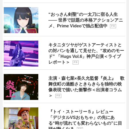
“おっさん剣聖”の一太刀に宿る人生
―― 世界で話題の本格アクションアニ
メ、Prime Videoで独占配信中
P R
キタニタツヤがゲストアーティストと
の対バンを通して見せた、“攻めのモー
ド” 「Hugs Vol.6」神戸公演＜ライブ
レポート＞
P R
主演・森七菜×長久允監督『炎上』 歌
舞伎町の過酷さときらきらを独特の映
像表現で描いた衝撃作＜出演者コラム
＞
P R
『トイ・ストーリー５』レビュー
「デジタルVSおもちゃ」の先にあ
る“時が流れても変わらないもの”に目
頭が熱くなる