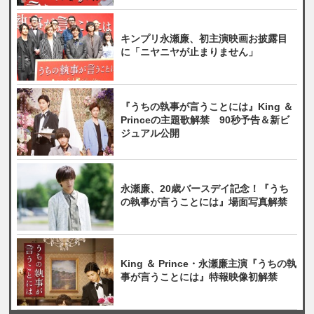
キンプリ永瀬廉、初主演映画お披露目
に「ニヤニヤが止まりません」
『うちの執事が言うことには』King ＆
Princeの主題歌解禁 90秒予告＆新ビ
ジュアル公開
永瀬廉、20歳バースデイ記念！『うち
の執事が言うことには』場面写真解禁
King ＆ Prince・永瀬廉主演『うちの執
事が言うことには』特報映像初解禁