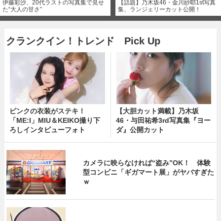
伊藤彩沙、20代ラストの写真集で見せ
【話題】乃木坂46・金川紗耶1st写真
た“大人の甘さ”
集、ランジェリーカット公開！
クランクイン！トレンド Pick Up
ピンクの衣装がステキ！
【大胆カット満載】乃木坂
「ME:I」MIU＆KEIKO撮り下
46・与田祐希3rd写真集『ヨー
ろしインタビューフォト
ダ』公開カット
カメラに映らなければ“盗み”OK！ 体験
型コンビニ「ギガマート展」がヤバすぎた
ｗ