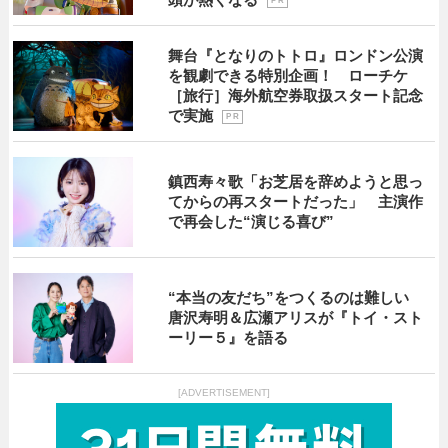
P R
舞台『となりのトトロ』ロンドン公演
を観劇できる特別企画！ ローチケ
［旅行］海外航空券取扱スタート記念
で実施
P R
鎮西寿々歌「お芝居を辞めようと思っ
てからの再スタートだった」 主演作
で再会した“演じる喜び”
“本当の友だち”をつくるのは難しい
唐沢寿明＆広瀬アリスが『トイ・スト
ーリー５』を語る
[ADVERTISEMENT]