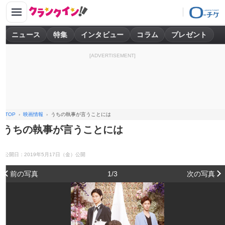
ニュース
特集
インタビュー
コラム
プレゼント
[ADVERTISEMENT]
TOP
映画情報
うちの執事が言うことには
うちの執事が言うことには
公開日：2019年5月17日（金）公開
前の写真
1/3
次の写真