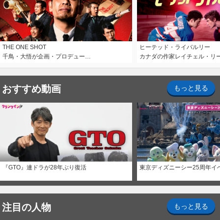
THE ONE SHOT
ヒーテッド・ライバルリー
千鳥・大悟が企画・プロデュー…
カナダの作家レイチェル・リ
おすすめ動画
もっと見る
『GTO』連ドラが28年ぶり復活
東京ディズニーシー25周年イ
注目の人物
もっと見る