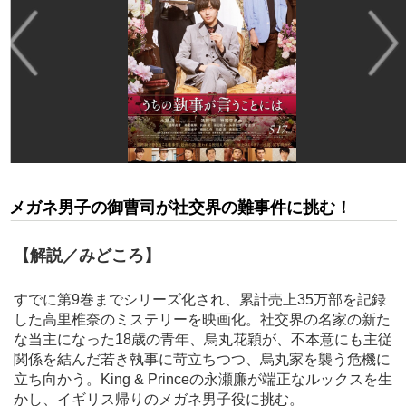
メガネ男子の御曹司が社交界の難事件に挑む！
【解説／みどころ】
すでに第9巻までシリーズ化され、累計売上35万部を記録
した高里椎奈のミステリーを映画化。社交界の名家の新た
な当主になった18歳の青年、烏丸花穎が、不本意にも主従
関係を結んだ若き執事に苛立ちつつ、烏丸家を襲う危機に
立ち向かう。King & Princeの永瀬廉が端正なルックスを生
かし、イギリス帰りのメガネ男子役に挑む。