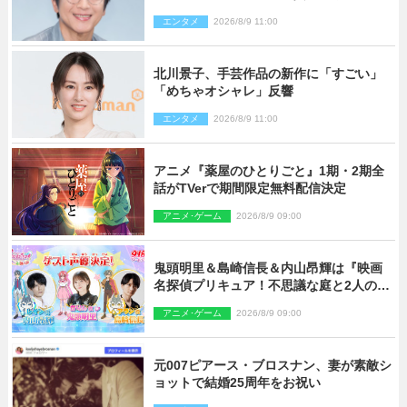
婚
エンタメ
2026/8/9 11:00
北川景子、手芸作品の新作に「すごい」
「めちゃオシャレ」反響
エンタメ
2026/8/9 11:00
アニメ『薬屋のひとりごと』1期・2期全
話がTVerで期間限定無料配信決定
アニメ･ゲーム
2026/8/9 09:00
鬼頭明里＆島崎信長＆内山昂輝は『映画
名探偵プリキュア！不思議な庭と2人の秘
密』ゲスト声優に決定
アニメ･ゲーム
2026/8/9 09:00
元007ピアース・ブロスナン、妻が素敵シ
ョットで結婚25周年をお祝い