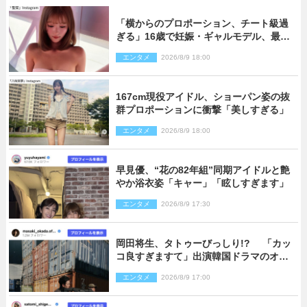
「横からのプロポーション、チート級過
ぎる」16歳で妊娠・ギャルモデル、最新
投稿にネット衝撃「美しすぎる」
エンタメ
2026/8/9 18:00
167cm現役アイドル、ショーパン姿の抜
群プロポーションに衝撃「美しすぎる」
エンタメ
2026/8/9 18:00
早見優、“花の82年組”同期アイドルと艶
やか浴衣姿「キャー」「眩しすぎます」
エンタメ
2026/8/9 17:30
岡田将生、タトゥーびっしり!? 「カッ
コ良すぎますて」出演韓国ドラマのオフ
ショ多数公開
エンタメ
2026/8/9 17:00