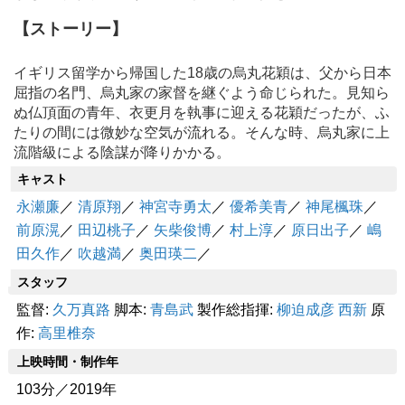
【ストーリー】
イギリス留学から帰国した18歳の烏丸花穎は、父から日本
屈指の名門、烏丸家の家督を継ぐよう命じられた。見知ら
ぬ仏頂面の青年、衣更月を執事に迎える花穎だったが、ふ
たりの間には微妙な空気が流れる。そんな時、烏丸家に上
流階級による陰謀が降りかかる。
キャスト
永瀬廉
／
清原翔
／
神宮寺勇太
／
優希美青
／
神尾楓珠
／
前原滉
／
田辺桃子
／
矢柴俊博
／
村上淳
／
原日出子
／
嶋
田久作
／
吹越満
／
奥田瑛二
／
スタッフ
監督:
久万真路
脚本:
青島武
製作総指揮:
柳迫成彦
西新
原
作:
高里椎奈
上映時間・制作年
103分／2019年