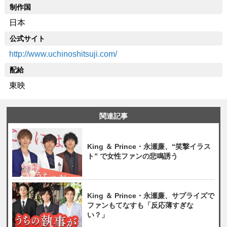
制作国
日本
公式サイト
http://www.uchinoshitsuji.com/
配給
東映
関連記事
King ＆ Prince・永瀬廉、“笑撃イラス
ト” で女性ファンの悲鳴誘う
King ＆ Prince・永瀬廉、サプライズで
ファンもてなすも「反応薄すぎな
い？」