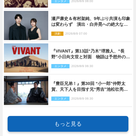
エンタメ
2026/8/9 08:00
瀬戸康史＆有村架純、9年ぶり共演も印象
は変わらず 演出・白井晃への絶大なる
信頼を胸に舞台『キュー』に挑む
演劇
2026/8/9 07:00
『VIVANT』第13話“乃木”堺雅人、“長
野”小日向文世と対面 物語は予想外の展
開へ
エンタメ
2026/8/9 06:30
『豊臣兄弟！』第30回 “小一郎”仲野太
賀、天下人を目指す兄“秀吉”池松壮亮
と“清須会議”へ
エンタメ
2026/8/9 06:30
もっと見る