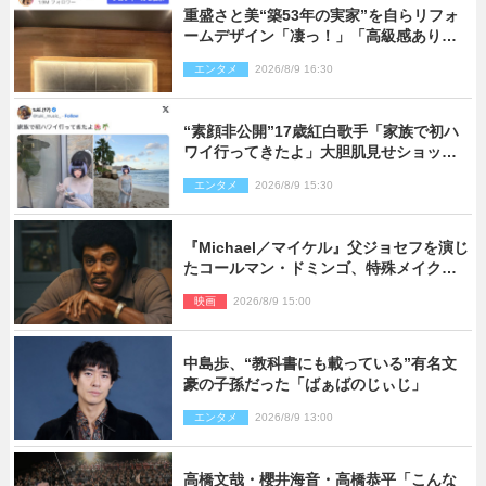
重盛さと美“築53年の実家”を自らリフォ
ームデザイン「凄っ！」「高級感ありま
くり」
エンタメ
2026/8/9 16:30
“素顔非公開”17歳紅白歌手「家族で初ハ
ワイ行ってきたよ」大胆肌見せショット
公開
エンタメ
2026/8/9 15:30
『Michael／マイケル』父ジョセフを演じ
たコールマン・ドミンゴ、特殊メイクに2
時間半かかっていた
映画
2026/8/9 15:00
中島歩、“教科書にも載っている”有名文
豪の子孫だった「ばぁばのじぃじ」
エンタメ
2026/8/9 13:00
高橋文哉・櫻井海音・高橋恭平「こんな