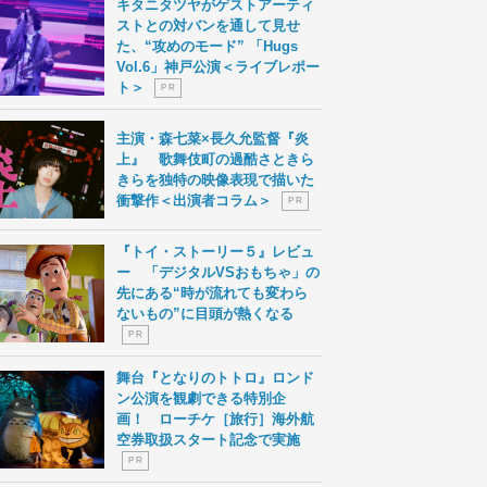
キタニタツヤがゲストアーティ
ストとの対バンを通して見せ
た、“攻めのモード” 「Hugs
Vol.6」神戸公演＜ライブレポー
ト＞
P R
主演・森七菜×長久允監督『炎
上』 歌舞伎町の過酷さときら
きらを独特の映像表現で描いた
衝撃作＜出演者コラム＞
P R
『トイ・ストーリー５』レビュ
ー 「デジタルVSおもちゃ」の
先にある“時が流れても変わら
ないもの”に目頭が熱くなる
P R
舞台『となりのトトロ』ロンド
ン公演を観劇できる特別企
画！ ローチケ［旅行］海外航
空券取扱スタート記念で実施
P R