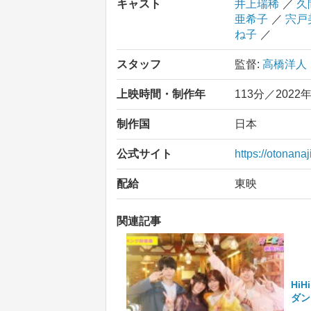
キャスト
井上瑞稀
／
久
亜希子
／
宍戸
ね子
／
スタッフ
監督:
高橋洋人
上映時間・制作年
113分／2022
制作国
日本
公式サイト
https://otonanaj
配給
東映
関連記事
Hi
ダン