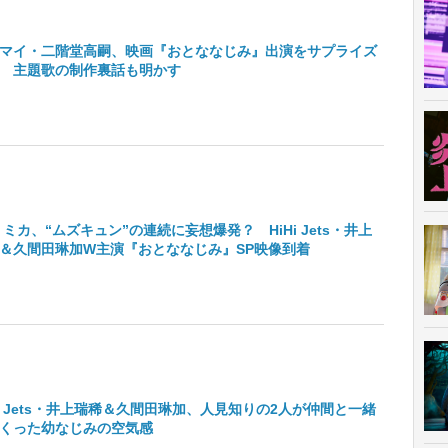
マイ・二階堂高嗣、映画『おとななじみ』出演をサプライズ
 主題歌の制作裏話も明かす
 ミカ、“ムズキュン”の連続に妄想爆発？ HiHi Jets・井上
＆久間田琳加W主演『おとななじみ』SP映像到着
Hi Jets・井上瑞稀＆久間田琳加、人見知りの2人が仲間と一緒
くった幼なじみの空気感