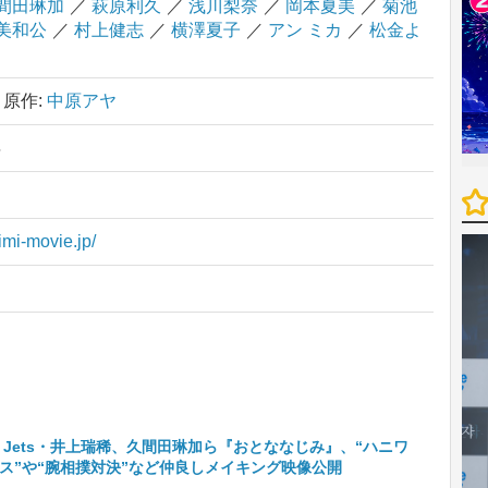
間田琳加
／
萩原利久
／
浅川梨奈
／
岡本夏美
／
菊池
美和公
／
村上健志
／
横澤夏子
／
アン ミカ
／
松金よ
原作:
中原アヤ
年
imi-movie.jp/
Hi Jets・井上瑞稀、久間田琳加ら『おとななじみ』、“ハニワ
ス”や“腕相撲対決”など仲良しメイキング映像公開