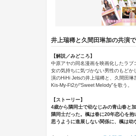
井上瑞稀と久間田琳加の共演で
【解説／みどころ】
中原アヤの同名漫画を映画化したラブ
女の気持ちに気づかない男性のもどか
演のHiHi Jetsの井上瑞稀と、久
Kis-My-Ft2が“Sweet Melody”を歌う。
【ストーリー】
4歳から隣同士で幼なじみの青山春と
隣同士だった。楓は春に20年恋心を
思うように進展しない関係に、楓は幼