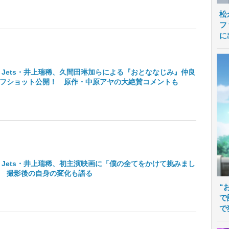
松
フ
に
Hi Jets・井上瑞稀、久間田琳加らによる『おとななじみ』仲良
フショット公開！ 原作・中原アヤの大絶賛コメントも
Hi Jets・井上瑞稀、初主演映画に「僕の全てをかけて挑みまし
 撮影後の自身の変化も語る
“
で
で