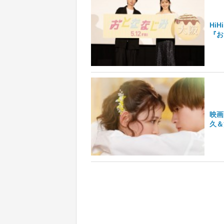
Hi
『お
映画
久＆