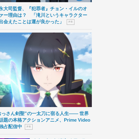
永大司監督、『犯罪者』チョン・イルのオ
ァー理由は？ 「滝川というキャラクター
出会えたことは運が良かった」
P R
おっさん剣聖”の一太刀に宿る人生―― 世界
話題の本格アクションアニメ、Prime Video
独占配信中
P R