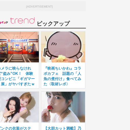
[ADVERTISEMENT]
ピックアップ
カメラに映らなけれ
『映画ちいかわ』コラ
ば“盗み”OK！ 体験
ボカフェ 話題の「人
型コンビニ「ギガマー
魚の煮付け」食べてみ
ト展」がヤバすぎたｗ
た〈取材レポ〉
ピンクの衣装がステ
【大胆カット満載】乃