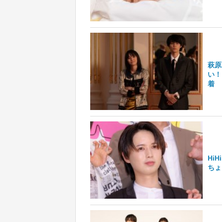
萩原
い！
着
Hi
ちょ