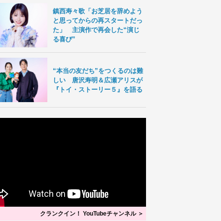
鎮西寿々歌「お芝居を辞めよう
と思ってからの再スタートだっ
た」 主演作で再会した“演じ
る喜び”
“本当の友だち”をつくるのは難
しい 唐沢寿明＆広瀬アリスが
『トイ・ストーリー５』を語る
クランクイン！ YouTubeチャンネル ＞