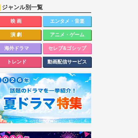
ジャンル別一覧
映画
エンタメ・音楽
演劇
アニメ・ゲーム
海外ドラマ
セレブ&ゴシップ
トレンド
動画配信サービス