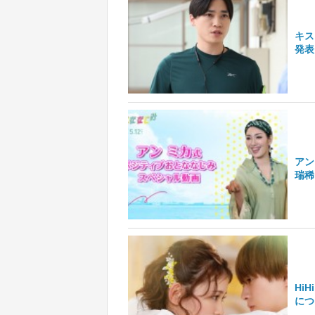
キス
発表
アン
瑞稀
Hi
につ