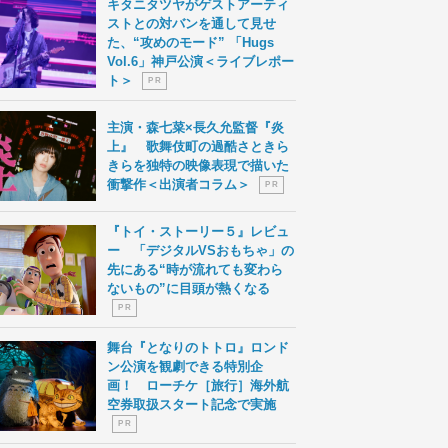
キタニタツヤがゲストアーティ
ストとの対バンを通して見せ
た、“攻めのモード” 「Hugs
Vol.6」神戸公演＜ライブレポー
ト＞
P R
主演・森七菜×長久允監督『炎
上』 歌舞伎町の過酷さときら
きらを独特の映像表現で描いた
衝撃作＜出演者コラム＞
P R
『トイ・ストーリー５』レビュ
ー 「デジタルVSおもちゃ」の
先にある“時が流れても変わら
ないもの”に目頭が熱くなる
P R
舞台『となりのトトロ』ロンド
ン公演を観劇できる特別企
画！ ローチケ［旅行］海外航
空券取扱スタート記念で実施
P R