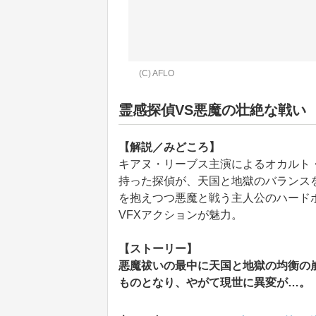
(C) AFLO
霊感探偵VS悪魔の壮絶な戦い
【解説／みどころ】
キアヌ・リーブス主演によるオカルト
持った探偵が、天国と地獄のバランス
を抱えつつ悪魔と戦う主人公のハード
VFXアクションが魅力。
【ストーリー】
悪魔祓いの最中に天国と地獄の均衡の
ものとなり、やがて現世に異変が…。