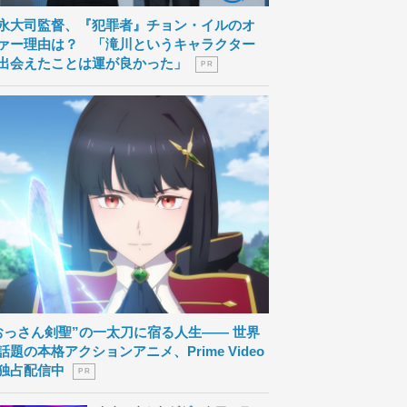
永大司監督、『犯罪者』チョン・イルのオ
ァー理由は？ 「滝川というキャラクター
出会えたことは運が良かった」
P R
おっさん剣聖”の一太刀に宿る人生―― 世界
話題の本格アクションアニメ、Prime Video
独占配信中
P R