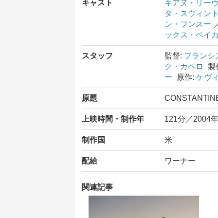
キャスト
キアヌ・リー
ダ・スウィン
ン・フンスー
ックス・ベイ
スタッフ
監督:
フランシ
ク・カペロ
製
ー
原作:
ケヴ
原題
CONSTANTIN
上映時間・制作年
121分／2004
制作国
米
配給
ワーナー
関連記事