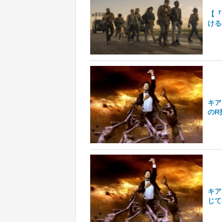
【『
ける
キア
のR
キア
じて