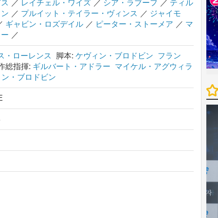
ヴス
／
レイチェル・ワイズ
／
シア・ラブーフ
／
ティル
トン
／
プルイット・テイラー・ヴィンス
／
ジャイモ
／
ギャビン・ロズデイル
／
ピーター・ストーメア
／
マ
カー
／
ス・ローレンス
脚本:
ケヴィン・ブロドビン
フラン
作総指揮:
ギルバート・アドラー
マイケル・アグウィラ
ィン・ブロドビン
E
年