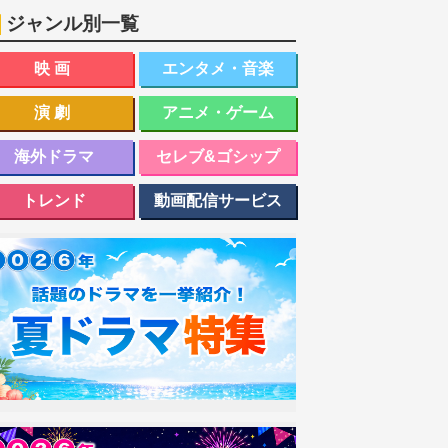
ジャンル別一覧
映画
エンタメ・音楽
演劇
アニメ・ゲーム
海外ドラマ
セレブ&ゴシップ
トレンド
動画配信サービス