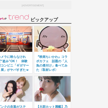
[ADVERTISEMENT]
ピックアップ
カメラに映らなけれ
『映画ちいかわ』コラ
ば“盗み”OK！ 体験
ボカフェ 話題の「人
型コンビニ「ギガマー
魚の煮付け」食べてみ
ト展」がヤバすぎたｗ
た〈取材レポ〉
ピンクの衣装がステ
【大胆カット満載】乃