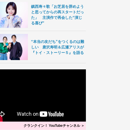
鎮西寿々歌「お芝居を辞めよう
と思ってからの再スタートだっ
た」 主演作で再会した“演じ
る喜び”
“本当の友だち”をつくるのは難
しい 唐沢寿明＆広瀬アリスが
『トイ・ストーリー５』を語る
クランクイン！ YouTubeチャンネル ＞