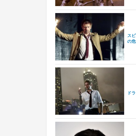
スピ
の危
ドラ