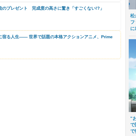
絵のプレゼント 完成度の高さに驚き「すごくない!?」
松
フ
に
に宿る人生―― 世界で話題の本格アクションアニメ、Prime
“
で
で