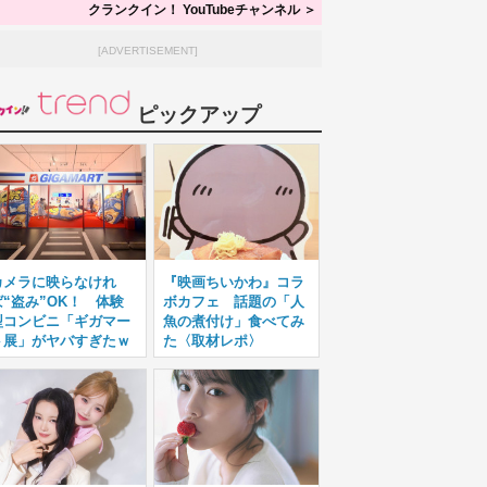
クランクイン！ YouTubeチャンネル ＞
[ADVERTISEMENT]
ピックアップ
カメラに映らなけれ
『映画ちいかわ』コラ
ば“盗み”OK！ 体験
ボカフェ 話題の「人
型コンビニ「ギガマー
魚の煮付け」食べてみ
ト展」がヤバすぎたｗ
た〈取材レポ〉