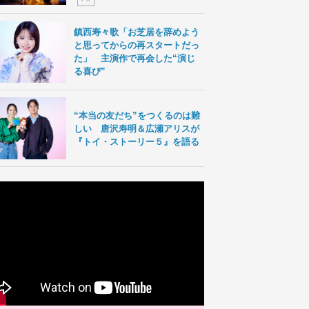
鎮西寿々歌「お芝居を辞めよう
と思ってからの再スタートだっ
た」 主演作で再会した“演じ
る喜び”
“本当の友だち”をつくるのは難
しい 唐沢寿明＆広瀬アリスが
『トイ・ストーリー５』を語る