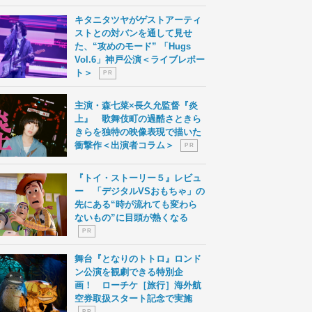
キタニタツヤがゲストアーティ
ストとの対バンを通して見せ
た、“攻めのモード” 「Hugs
Vol.6」神戸公演＜ライブレポー
ト＞
P R
主演・森七菜×長久允監督『炎
上』 歌舞伎町の過酷さときら
きらを独特の映像表現で描いた
衝撃作＜出演者コラム＞
P R
『トイ・ストーリー５』レビュ
ー 「デジタルVSおもちゃ」の
先にある“時が流れても変わら
ないもの”に目頭が熱くなる
P R
舞台『となりのトトロ』ロンド
ン公演を観劇できる特別企
画！ ローチケ［旅行］海外航
空券取扱スタート記念で実施
P R