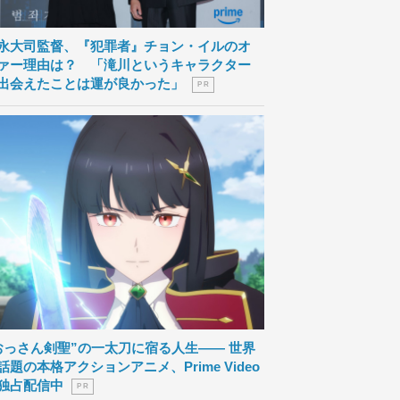
永大司監督、『犯罪者』チョン・イルのオ
ァー理由は？ 「滝川というキャラクター
出会えたことは運が良かった」
P R
おっさん剣聖”の一太刀に宿る人生―― 世界
話題の本格アクションアニメ、Prime Video
独占配信中
P R