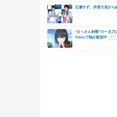
広瀬すず、伊原六花から
“おっさん剣聖”の一太刀
Videoで独占配信中
P R