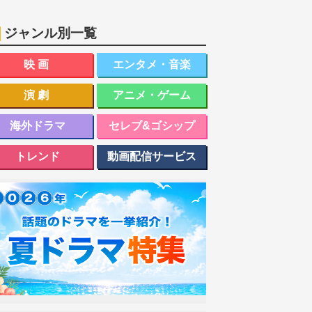
ジャンル別一覧
映画
エンタメ・音楽
演劇
アニメ・ゲーム
海外ドラマ
セレブ&ゴシップ
トレンド
動画配信サービス