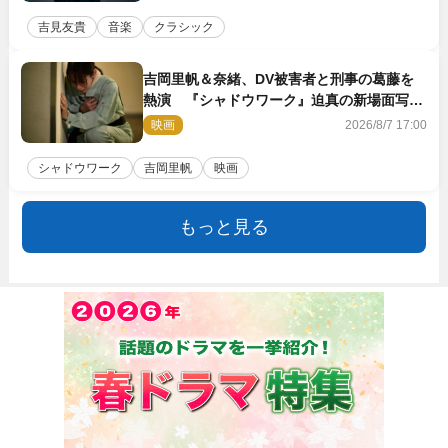
吉見友貴
音楽
クラシック
吉岡里帆＆奈緒、DV被害者と刑事の葛藤を
熱演 『シャドウワーク』迫真の新場面写真
公開
映画
2026/8/7 17:00
シャドウワーク
吉岡里帆
映画
もっと見る