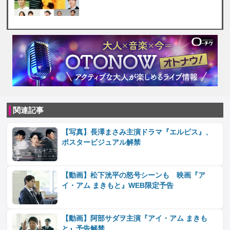
関連記事
【写真】長澤まさみ主演ドラマ『エルピス』、
ポスタービジュアル解禁
【動画】松下洸平の怒号シーンも 映画『ア
イ・アム まきもと』WEB限定予告
【動画】阿部サダヲ主演『アイ・アム まきも
と』予告解禁