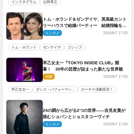
インスタグラム
山田孝之
トム・ホランド＆ゼンデイヤ、英高級カント
リーハウスで結婚パーティー 結婚指輪を身
に着けたトムも初キャッチ
エンタメ
2026/8/7 17:00
トム・ホランド
ゼンデイヤ
ゴシップ
早乙女太一『TOKYO INSIDE CLUB』開
幕！ 30年の芸歴が詰まった新たな世界観
演劇
2026/8/7 17:00
早乙女太一
ダンス・パフォーマン...
ローチケ演劇宣言！
24の調から広がる2つの世界――吉見友貴が
挑むショパンとショスタコーヴィチ
エンタメ
2026/8/7 17:00