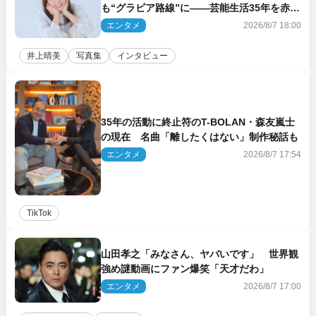
も“グラビア路線”に――芸能生活35年を赤
裸々に語る 27年ぶりに写真集発売
エンタメ
2026/8/7 18:00
井上晴美
写真集
インタビュー
35年の活動に終止符のT-BOLAN・森友嵐士
の現在 名曲「離したくはない」制作秘話も
エンタメ
2026/8/7 17:54
TikTok
山田孝之「みなさん、ヤバいです」 世界観
強め謎動画にファン爆笑「天才だわ」
エンタメ
2026/8/7 17:00