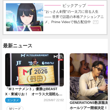
ピックアップ
“おっさん剣聖”の一太刀に宿る人生
―― 世界で話題の本格アクションアニ
メ、Prime Videoで独占配信中
P R
最新ニュース
「Mトーナメント」優勝はBEAST
X・東城りお！ オーラス大混戦も最
後は自ら和了って幕引き
エンタメ
2026/8/7 22:02
GENERATIONS数原龍
ホールツアー開催決定！
Mリーグ