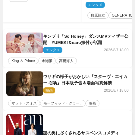
た瞬間を、音に乗せてお
エンタメ
2
ば」
数原龍友
GENERATIO
キンプリ「So Honey」ダンスMVティザー公
開 YUMEKI＆caru振付が話題
エンタメ
2026/8/7 18:00
King ＆ Prince
永瀬廉
高橋海人
ウサギの様子がおかしい『スターヴ・エイカ
ー 召喚』日本版予告＆場面写真解禁
映画
2026/8/7 18:00
マット・スミス
モーフィッド・クラー...
映画
謎の男に尽くされるサスペンスコメディ