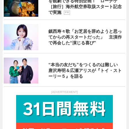
を観劇できる特別企画！ ローチケ
［旅行］海外航空券取扱スタート記念
で実施
P R
鎮西寿々歌「お芝居を辞めようと思っ
てからの再スタートだった」 主演作
で再会した“演じる喜び”
“本当の友だち”をつくるのは難しい
唐沢寿明＆広瀬アリスが『トイ・スト
ーリー５』を語る
[ADVERTISEMENT]