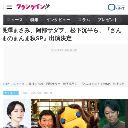
ニュース
特集
インタビュー
コラム
プレゼント
長澤まさみ、阿部サダヲ、松下洸平ら、『さん
まのまんま秋SP』出演決定
[ADVERTISEMENT]
TOP
ニュース
長澤まさみ、阿部サダヲ、松下洸平ら、『さんまのまんま秋SP』出演決定
エンタメ
公開日 2022/9/26 08:00