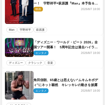
ー！ 宇野祥平×萩原護『Man』本予告＆新
ビジュアル解禁
映画
2026/8/7 18:00
Man
宇野祥平
萩原護
「ディズニー・ワールド・ビート 2026」全
国ツアー開幕！ 5周年記念は過去ハイライ
ト＆クルーズ旅を大満喫！【潜入レポート】
エンタメ
2026/8/7 18:00
ディズニー
クラシック
音楽
角田信朗、65歳とは思えない“ムキムキボデ
ィ”にネット騒然 キレッキレの動きを披露
エンタメ
2026/8/7 18:00