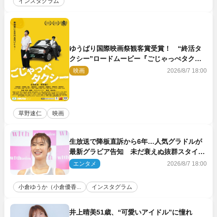
インスタグラム
ゆうばり国際映画祭観客賞受賞！ “終活タ
クシー”ロードムービー『ごじゃっぺタクシ
ー』10月公開＆予告解禁
映画
2026/8/7 18:00
草野速仁
映画
生放送で降板直訴から6年…人気グラドルが
最新グラビア告知 未だ衰えぬ抜群スタイル
に反響
エンタメ
2026/8/7 18:00
小倉ゆうか（小倉優香...
インスタグラム
井上晴美51歳、“可愛いアイドル”に憧れ