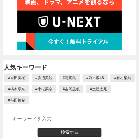
人気キーワード
#
今田美桜
#
浜辺美波
#
写真集
#
乃木坂46
#
有村架純
#
橋本環奈
#
小松菜奈
#
吉岡里帆
#
土屋太鳳
#
与田祐希
検索する