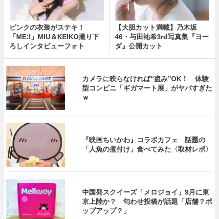
ピンクの衣装がステキ！
【大胆カット満載】乃木坂
「ME:I」MIU＆KEIKO撮り下
46・与田祐希3rd写真集『ヨー
ろしインタビューフォト
ダ』公開カット
カメラに映らなければ“盗み”OK！ 体験
型コンビニ「ギガマート展」がヤバすぎた
ｗ
『映画ちいかわ』コラボカフェ 話題の
「人魚の煮付け」食べてみた〈取材レポ〉
中国発スクイーズ「メロジョイ」9月に東
京上陸か？ 匂わせ投稿が話題「店舗？ポ
ップアップ？」