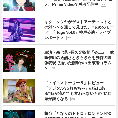
メ、Prime Videoで独占配信中
P R
キタニタツヤがゲストアーティストと
の対バンを通して見せた、“攻めのモー
ド” 「Hugs Vol.6」神戸公演＜ライブ
レポート＞
P R
主演・森七菜×長久允監督『炎上』 歌
舞伎町の過酷さときらきらを独特の映
像表現で描いた衝撃作＜出演者コラム
＞
P R
『トイ・ストーリー５』レビュー
「デジタルVSおもちゃ」の先にあ
る“時が流れても変わらないもの”に目
頭が熱くなる
P R
舞台『となりのトトロ』ロンドン公演