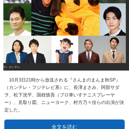
（C）カンテレ
10月3日21時から放送される『さんまのまんま秋SP』
（カンテレ・フジテレビ系）に、長澤まさみ、阿部サダ
ヲ、松下洸平、国枝慎吾（プロ車いすテニスプレーヤ
ー）、見取り図、ニューヨーク、村方乃々佳らの出演が決
定した。
全文を読む