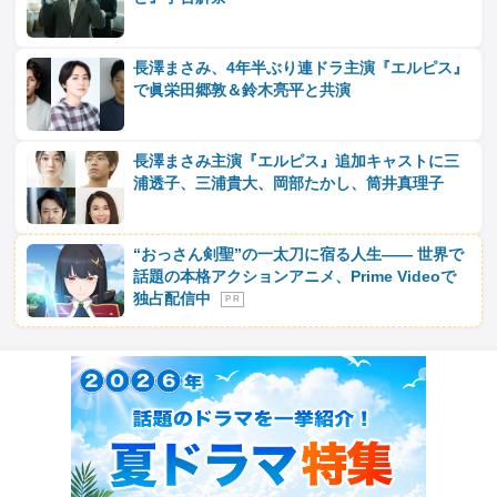
長澤まさみ、4年半ぶり連ドラ主演『エルピス』
で眞栄田郷敦＆鈴木亮平と共演
長澤まさみ主演『エルピス』追加キャストに三
浦透子、三浦貴大、岡部たかし、筒井真理子
“おっさん剣聖”の一太刀に宿る人生―― 世界で
話題の本格アクションアニメ、Prime Videoで
独占配信中
P R