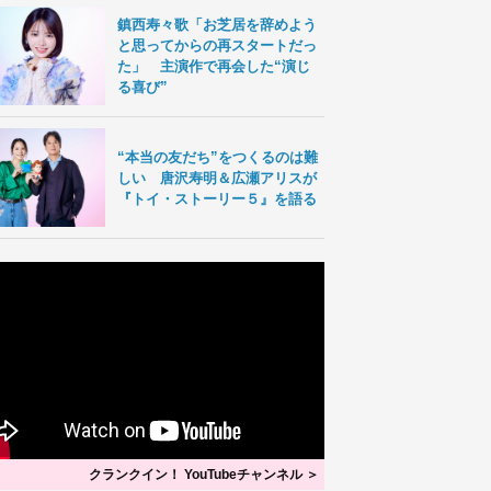
鎮西寿々歌「お芝居を辞めよう
と思ってからの再スタートだっ
た」 主演作で再会した“演じ
る喜び”
“本当の友だち”をつくるのは難
しい 唐沢寿明＆広瀬アリスが
『トイ・ストーリー５』を語る
クランクイン！ YouTubeチャンネル ＞