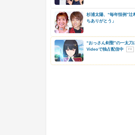
杉浦太陽、“毎年恒例”
ちありがとう」
“おっさん剣聖”の一太刀
Videoで独占配信中
P R