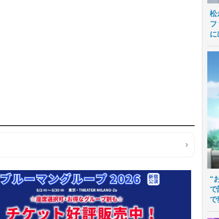
松
フ
に
“
で
で