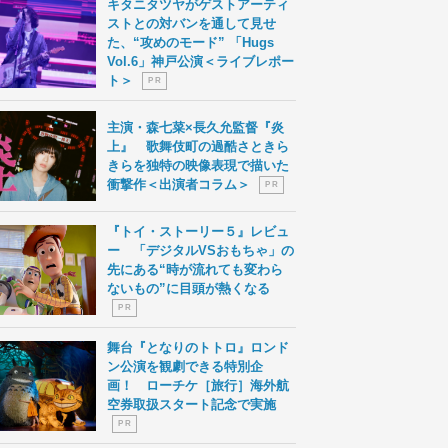
キタニタツヤがゲストアーティ
ストとの対バンを通して見せ
た、“攻めのモード” 「Hugs
Vol.6」神戸公演＜ライブレポー
ト＞
P R
主演・森七菜×長久允監督『炎
上』 歌舞伎町の過酷さときら
きらを独特の映像表現で描いた
衝撃作＜出演者コラム＞
P R
『トイ・ストーリー５』レビュ
ー 「デジタルVSおもちゃ」の
先にある“時が流れても変わら
ないもの”に目頭が熱くなる
P R
舞台『となりのトトロ』ロンド
ン公演を観劇できる特別企
画！ ローチケ［旅行］海外航
空券取扱スタート記念で実施
P R