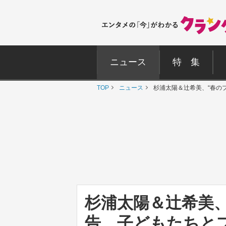
ニュース
特 集
TOP
ニュース
杉浦太陽＆辻希美、“春の
杉浦太陽＆辻希美、
告 子どもたちと