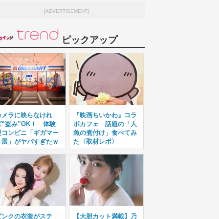
[ADVERTISEMENT]
ピックアップ
カメラに映らなけれ
『映画ちいかわ』コラ
ば“盗み”OK！ 体験
ボカフェ 話題の「人
型コンビニ「ギガマー
魚の煮付け」食べてみ
ト展」がヤバすぎたｗ
た〈取材レポ〉
ピンクの衣装がステ
【大胆カット満載】乃