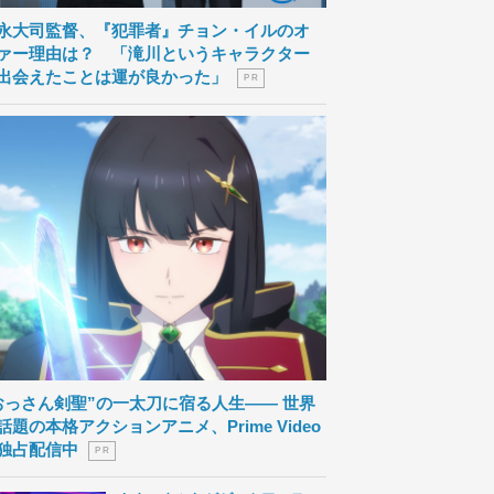
永大司監督、『犯罪者』チョン・イルのオ
ァー理由は？ 「滝川というキャラクター
出会えたことは運が良かった」
P R
おっさん剣聖”の一太刀に宿る人生―― 世界
話題の本格アクションアニメ、Prime Video
独占配信中
P R