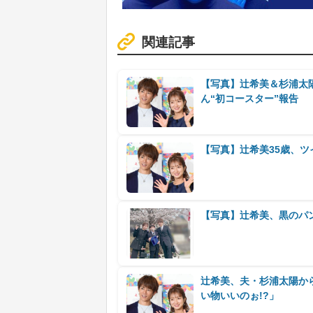
関連記事
【写真】辻希美＆杉浦太
ん“初コースター”報告
【写真】辻希美35歳、ツ
【写真】辻希美、黒のパ
辻希美、夫・杉浦太陽か
い物いいのぉ!?」