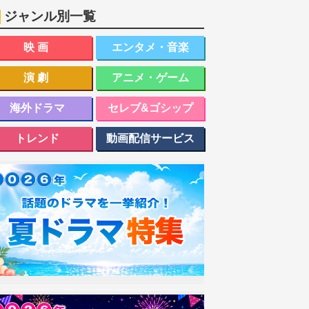
ジャンル別一覧
映画
エンタメ・音楽
演劇
アニメ・ゲーム
海外ドラマ
セレブ&ゴシップ
トレンド
動画配信サービス